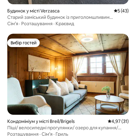
Будинок у місті Verzasca
Середня оц
5 (43)
Старий заміський будинок із приголомшливим
краєвидом і садом
Сім’я
·
Розташування
·
Краєвид
Вибір гостей
Вибір гостей
Кондомініум у місті Breil/Brigels
Середня оцінк
4,97 (31)
Піші/ велосипедні прогулянки/ озеро для купання/
гольф/ озеро Каумазеє/ сім'я
Розташування
·
Сім’я
·
Гриль