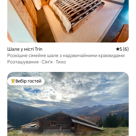
Шале у місті Trin
Середня о
5 (6)
Розкішне сімейне шале з надзвичайними краєвидами
Розташування
·
Сім’я
·
Тихо
Вибір гостей
Топ вибір гостей