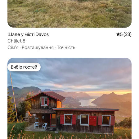
Шале у місті Davos
Середня оц
5 (23)
Châlet 8
Сім’я
·
Розташування
·
Точність
Вибір гостей
Вибір гостей