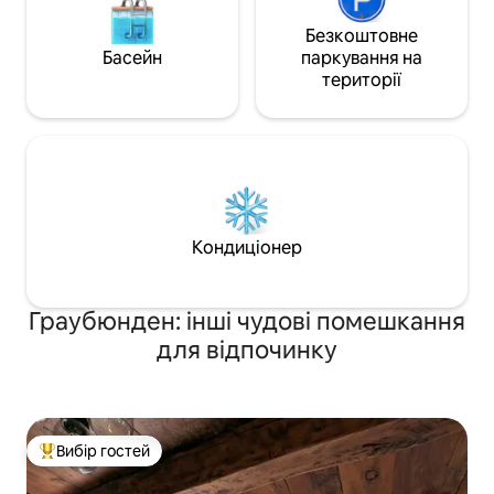
Безкоштовне
Басейн
паркування на
території
Кондиціонер
Граубюнден: інші чудові помешкання
для відпочинку
Вибір гостей
Топ вибір гостей