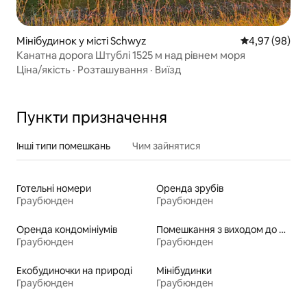
Мінібудинок у місті Schwyz
Середня оцінка
4,97 (98)
Канатна дорога Штублі 1525 м над рівнем моря
Ціна/якість
·
Розташування
·
Виїзд
Пункти призначення
Інші типи помешкань
Чим зайнятися
Готельні номери
Оренда зрубів
Граубюнден
Граубюнден
Оренда кондомініумів
Помешкання з виходом до пляжу
Граубюнден
Граубюнден
Екобудиночки на природі
Мінібудинки
Граубюнден
Граубюнден