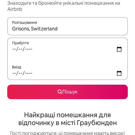
Знаходьте та бронюйте унікальні помешкання на
Airbnb
Розташування
Отримавши результати пошуку, використовуйте для навігації с
Прибуття
Виїзд
Пошук
Найкращі помешкання для
відпочинку в місті Граубюнден
Гості погоджуються: ці помешкання мають високі