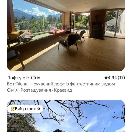
Лофт у місті Trin
Середня оцінк
4,94 (17)
Бот Фієна — сучасний лофт із фантастичним видом
Сім’я
·
Розташування
·
Краєвид
Вибір гостей
Топ вибір гостей