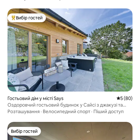
Вибір гостей
Топ вибір гостей
Гостьовий дім у місті Says
Середня оц
5 (80)
Оздоровчий гостьовий будинок у Сайсі з джакузі та
сауною
Розташування
·
Велосипедний спорт
·
Піший доступ
Вибір гостей
Вибір гостей