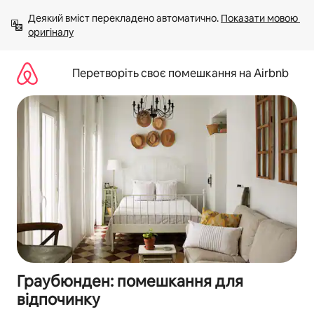
Перейти
Деякий вміст перекладено автоматично. 
Показати мовою 
до
оригіналу
вмісту
Перетворіть своє помешкання на Airbnb
Граубюнден: помешкання для
відпочинку