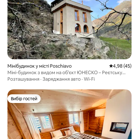
Мінібудинок у місті Poschiavo
Середня оцінк
4,98 (45)
Міні-будинок з видом на об’єкт ЮНЕСКО – Реєтську
залізницю
Розташування
·
Заряджання авто
·
Wi-Fi
Вибір гостей
Вибір гостей