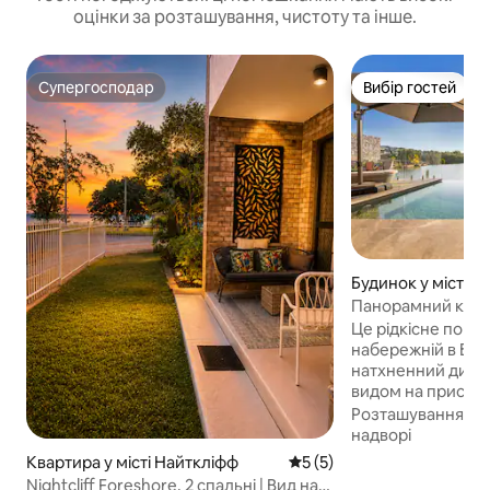
оцінки за розташування, чистоту та інше.
Супергосподар
Вибір гостей
Супергосподар
Вибір гостей
Будинок у місті З
Панорамний край:
набережній Дарв
Це рідкісне поме
набережній в Бе
натхненний диза
видом на пристан
вітальня переход
Розташування
·
Ц
свіжому повітрі, 
надворі
безмежний басей
Квартира у місті Найткліфф
Середня оцінка: 5 з 5, відг
5 (5)
використовуючи 
Nightcliff Foreshore, 2 спальні | Вид на