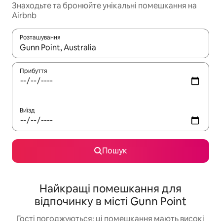
Знаходьте та бронюйте унікальні помешкання на
Airbnb
Розташування
Отримавши результати пошуку, використовуйте для навігації с
Прибуття
Виїзд
Пошук
Найкращі помешкання для
відпочинку в місті Gunn Point
Гості погоджуються: ці помешкання мають високі