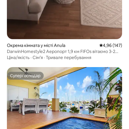
Окрема кімната у місті Anula
Середня оцінка
4,96 (147)
DarwinHomestyle2 Аеропорт 1,9 км FIFOs вітаємо 3-2
ранку
Ціна/якість
·
Сім’я
·
Тривале перебування
Супергосподар
Супергосподар