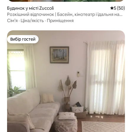
Будинок у місті Zuccoli
Середня оц
5 (50)
Розкішний відпочинок | Басейн, кінотеатр і їдальня на
відкритому повітрі
Сім’я
·
Ціна/якість
·
Приміщення
Вибір гостей
Вибір гостей