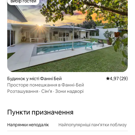
Вибір гостей
Вибір гостей
Будинок у місті Фанні Бей
Середня оцінк
4,97 (29)
Просторе помешкання в Фанні-Бей
Розташування
·
Сім’я
·
Зони надворі
Пункти призначення
Напрямки неподалік
Найпопулярніші пам’ятки поблизу