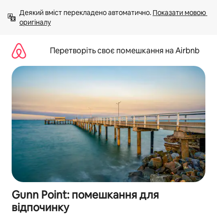
Перейти
Деякий вміст перекладено автоматично. 
Показати мовою 
до
оригіналу
вмісту
Перетворіть своє помешкання на Airbnb
Gunn Point: помешкання для
відпочинку