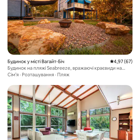
Будинок у місті Вагайт-Біч
Середня оцінк
4,97 (67)
Будинок на пляжі Seabreeze, вражаючі краєвиди на
захід сонця
Сім’я
·
Розташування
·
Пляж