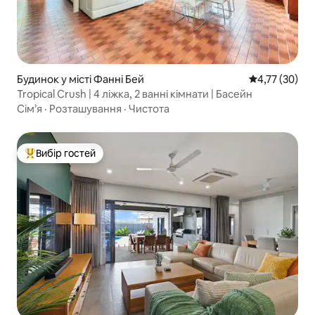
Будинок у місті Фанні Бей
Середня оцінк
4,77 (30)
Tropical Crush | 4 ліжка, 2 ванні кімнати | Басейн
Сім’я
·
Розташування
·
Чистота
Вибір гостей
Топ вибір гостей