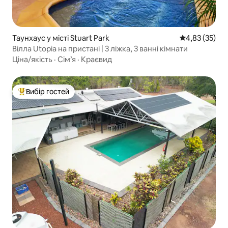
Таунхаус у місті Stuart Park
Середня оцінк
4,83 (35)
Вілла Utopia на пристані | 3 ліжка, 3 ванні кімнати
Ціна/якість
·
Сім’я
·
Краєвид
Вибір гостей
Топ вибір гостей