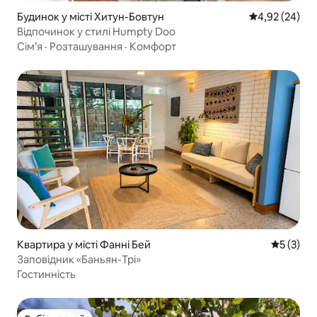
Будинок у місті Хитун-Бовтун
Середня оцінк
4,92 (24)
Відпочинок у стилі Humpty Doo
Сім’я
·
Розташування
·
Комфорт
Квартира у місті Фанні Бей
Середня о
5 (3)
Заповідник «Баньян-Трі»
Гостинність