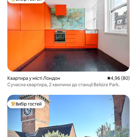
Топ вибір гостей
Квартира у місті Лондон
Середня оцінка
4,96 (80)
Сучасна квартира, 2 хвилини до станції Belsize Park.
Вибір гостей
Топ вибір гостей