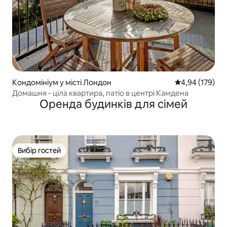
Кондомініум у місті Лондон
Середня оцінка
4,94 (179)
Домашня - ціла квартира, патіо в центрі Камдена
Оренда будинків для сімей
Вибір гостей
Вибір гостей