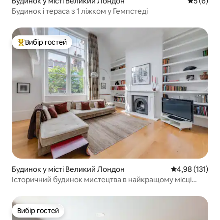
Будинок у місті Великий Лондон
Середня о
5 (6)
Будинок і тераса з 1 ліжком у Гемпстеді
Вибір гостей
Топ вибір гостей
Будинок у місті Великий Лондон
Середня оцінка
4,98 (131)
Історичний будинок мистецтва в найкращому місці
Лондона!
Вибір гостей
Вибір гостей