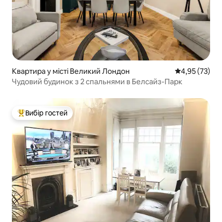
Квартира у місті Великий Лондон
Середня оцінк
4,95 (73)
Чудовий будинок з 2 спальнями в Белсайз-Парк
Вибір гостей
Топ вибір гостей