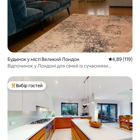
Будинок у місті Великий Лондон
Середня оцінка
4,89 (119)
Відпочинок у Лондоні для сімей із сучасними
зручностями
Вибір гостей
Топ вибір гостей