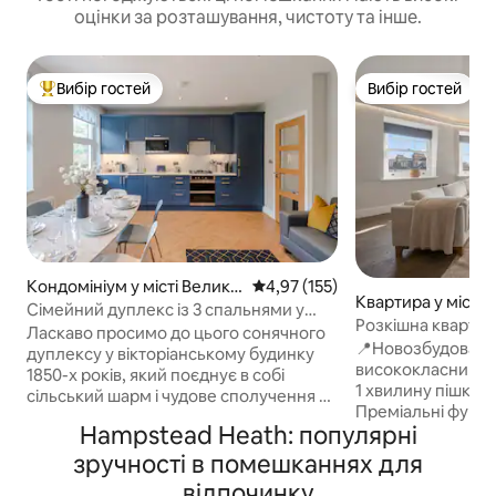
оцінки за розташування, чистоту та інше.
Вибір гостей
Вибір гостей
Топ вибір гостей
Вибір гостей
Кондомініум у місті Велики
Середня оцінка: 4,97 з 5, відгук
4,97 (155)
Квартира у місті
й Лондон
Сімейний дуплекс із 3 спальнями у
ндон
Розкішна квартир
Вест-Гемпстеді • 3 лінії метро
Ласкаво просимо до цього сонячного
2 спальнями/2 ва
📍Новозбудована
дуплексу у вікторіанському будинку
Гемпстеді | Конди
висококласним о
1850-х років, який поєднує в собі
1 хвилину пішки ві
сільський шарм і чудове сполучення з
Преміальні функці
Лондоном. У помешканні є 3 спальні з
Hampstead Heath: популярні
зі стелею 4 м, в
двоспальними ліжками, 2 ванні кімнати
Інтернет Starlink,
та світла вітальня/їдальня на 6 осіб.
зручності в помешканнях для
дизайнерська кух
Абсолютно нова кухня з
відпочинку
спа-ванні кімнати,