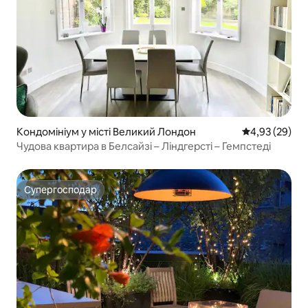
Кондомініум у місті Великий Лондон
Середня оцінк
4,93 (29)
Чудова квартира в Белсайзі – Ліндгерсті – Гемпстеді
Супергосподар
Супергосподар