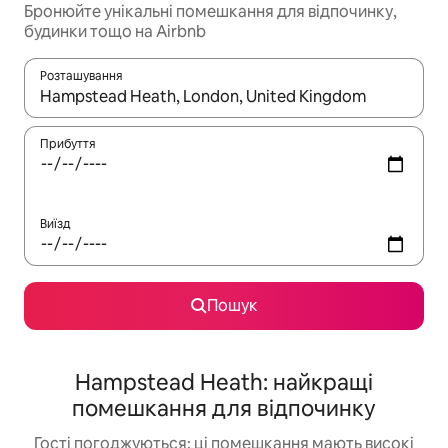
Бронюйте унікальні помешкання для відпочинку,
будинки тощо на Airbnb
Розташування
Отримавши результати пошуку, використовуйте для навігації с
Прибуття
Виїзд
Пошук
Hampstead Heath: найкращі
помешкання для відпочинку
Гості погоджуються: ці помешкання мають високі