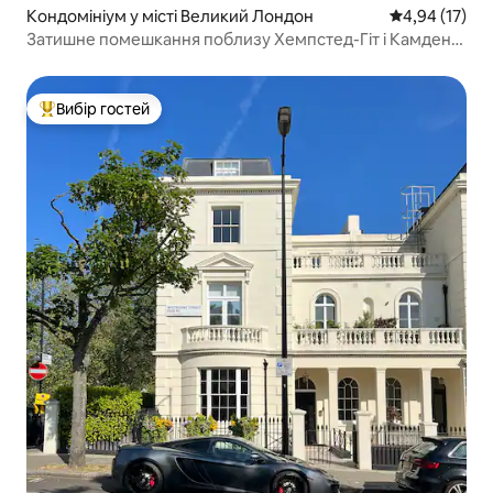
Кондомініум у місті Великий Лондон
Середня оцінк
4,94 (17)
Затишне помешкання поблизу Хемпстед-Гіт і Камден-
Таун
Вибір гостей
Топ вибір гостей