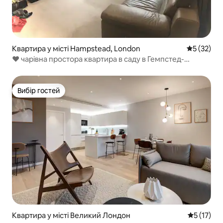
Квартира у місті Hampstead, London
Середня оц
5 (32)
❤️ чарівна простора квартира в саду в Гемпстед-
Віллидж
Вибір гостей
Вибір гостей
Квартира у місті Великий Лондон
Середня оц
5 (17)