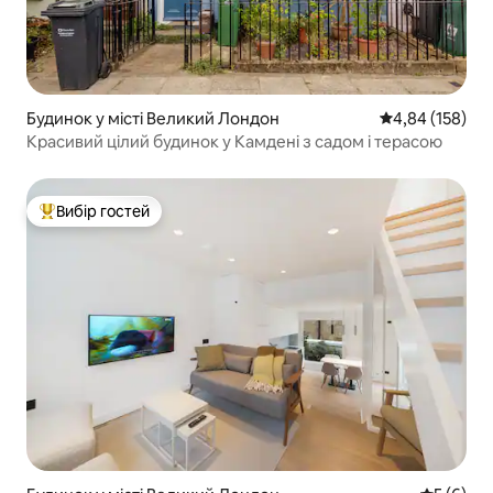
Будинок у місті Великий Лондон
Середня оцінка
4,84 (158)
Красивий цілий будинок у Камдені з садом і терасою
Вибір гостей
Топ вибір гостей