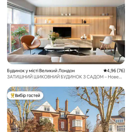
Будинок у місті Великий Лондон
Середня оцінка
4,96 (76)
ЗАТИШНИЙ ШИКОВНИЙ БУДИНОК З САДОМ – Нове
оголошення
Вибір гостей
Топ вибір гостей