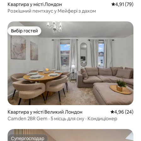
Квартира у місті Лондон
Середня оцінк
4,91 (79)
Розкішний пентхаус у Мейфері з дахом
Вибір гостей
Вибір гостей
Квартира у місті Великий Лондон
Середня оцінка
4,96 (24)
Camden 2BR Gem · 5 місць для сну · Кондиціонер
Супергосподар