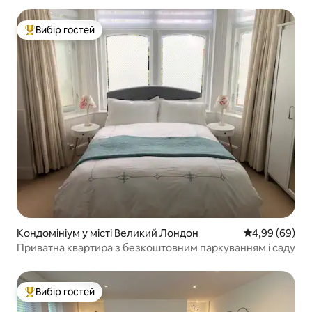
Вибір гостей
Топ вибір гостей
Кондомініум у місті Великий Лондон
Середня оцінка
4,99 (69)
Приватна квартира з безкоштовним паркуванням і саду
Вибір гостей
Топ вибір гостей