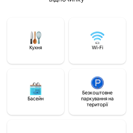
посудомийною машиною, подвійною
опаленням, конди
духовою шафою, пральною/
холодним повітря
сушильною машиною та кавоваркою
велика шафа, вік
Nespresso. Smart TV у 3 кімнатах,
тощо. Можливість
надшвидкий Wi-Fi та робоче місце для
двоспальні ліжка,
ділових потреб. Лише 3 хвилини до
Ресторани Hampst
станцій метро, надземного метро та
знаходяться пору
залізничних станцій Thameslink –
лондонська база 
7 хвилин до Сент-Панкрас і прямих
Кухня
Wi-Fi
професіоналів, ту
поїздів до Лондона та Гатвіка.
доступ до центр
Безкоштовне
Басейн
паркування на
території