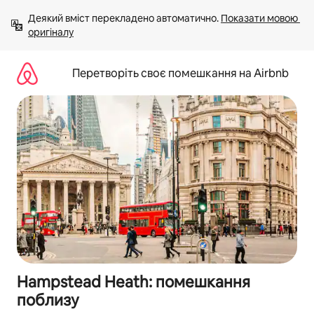
Перейти
Деякий вміст перекладено автоматично. 
Показати мовою 
до
оригіналу
вмісту
Перетворіть своє помешкання на Airbnb
Hampstead Heath: помешкання
поблизу