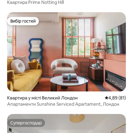
Квартира Prime Notting Hill
Вибір гостей
Вибір гостей
Квартира у місті Великий Лондон
Середня оцінк
4,89 (81)
Апартаменти Sunshine Serviced Apartament, Лондон
Супергосподар
Супергосподар