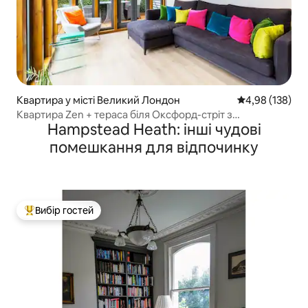
Квартира у місті Великий Лондон
Середня оцінка
4,98 (138)
Квартира Zen + тераса біля Оксфорд-стріт з
Hampstead Heath: інші чудові
кондиціонером
помешкання для відпочинку
Вибір гостей
Топ вибір гостей