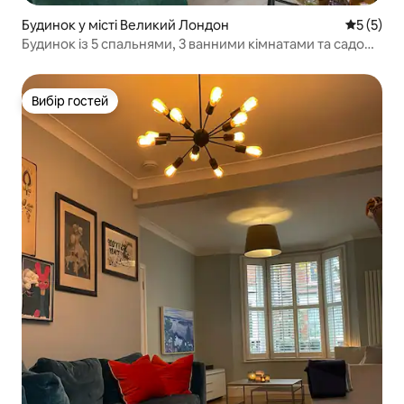
Будинок у місті Великий Лондон
Середня о
5 (5)
Будинок із 5 спальнями, 3 ванними кімнатами та садом
поблизу Гемпстеда, 10 місць
Вибір гостей
Вибір гостей