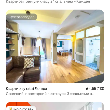
Квартира преміум-класу з 1 спальнею – Камден
Супергосподар
Супергосподар
Квартира у місті Лондон
Середня оцінка
4,65 (113)
Сонячний, просторний пентхаус з 3 спальнями в
Гемпстед-Вілледж!
Вибір гостей