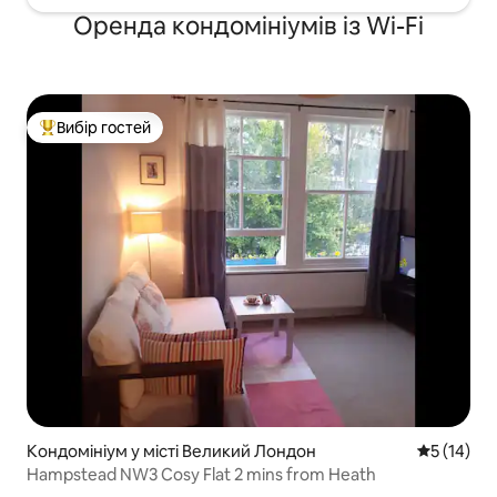
Оренда кондомініумів із Wi-Fi
Вибір гостей
Топ вибір гостей
Кондомініум у місті Великий Лондон
Середня оц
5 (14)
Hampstead NW3 Cosy Flat 2 mins from Heath