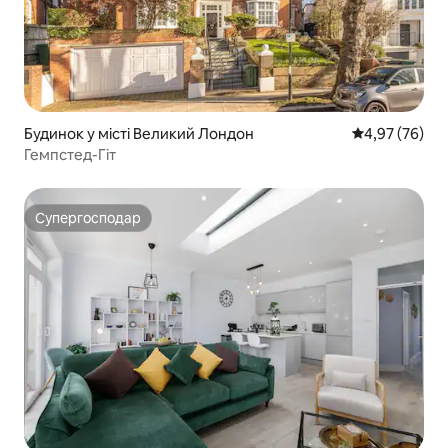
Будинок у місті Великий Лондон
Середня оцінк
4,97 (76)
Гемпстед-Гіт
Супергосподар
Супергосподар