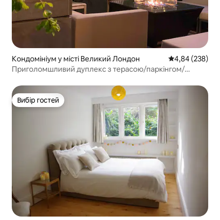
Кондомініум у місті Великий Лондон
Середня оцінка:
4,84 (238)
Приголомшливий дуплекс з терасою/паркінгом/
барбекю/3 ліжками та ванною
Вибір гостей
Вибір гостей