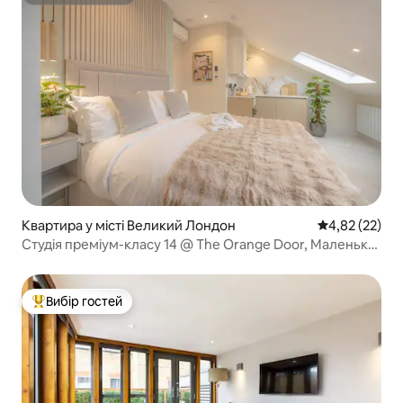
Супергосподар
Квартира у місті Великий Лондон
Середня оцінк
4,82 (22)
Студія преміум-класу 14 @ The Orange Door, Маленька
Венеція
Вибір гостей
Топ вибір гостей