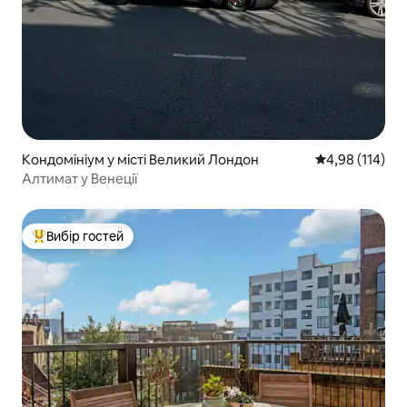
Кондомініум у місті Великий Лондон
Середня оцінка
4,98 (114)
Алтимат у Венеції
Вибір гостей
Топ вибір гостей