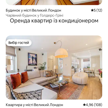
Будинок у місті Великий Лондон
Середня оц
5 (12)
Чарівний будинок у Голдерс-Гріні
Оренда квартир із кондиціонером
Вибір гостей
Вибір гостей
Квартира у місті Великий Лондон
Середня оцінка:
4,96 (108)