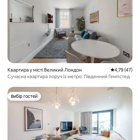
Квартира у місті Великий Лондон
Середня оцінк
4,79 (47)
Сучасна квартира поруч із метро: Південний Гемпстед
Вибір гостей
Вибір гостей