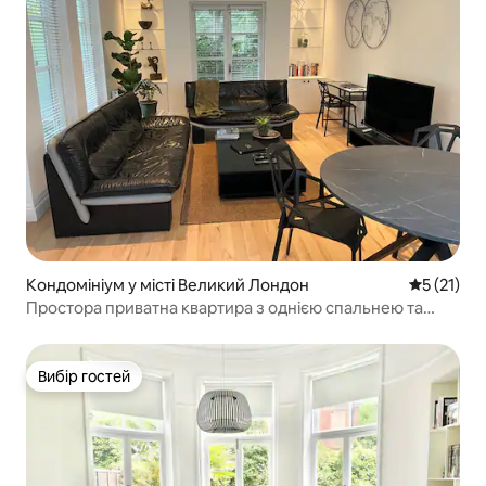
Кондомініум у місті Великий Лондон
Середня оц
5 (21)
Простора приватна квартира з однією спальнею та
садом, Лондон
Вибір гостей
Вибір гостей