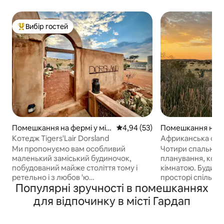
Вибір гостей
Топ вибір гостей
Помешкання на фермі у міс
Середня оцінка: 4,94 з 5, відгу
4,94 (53)
Помешкання на ф
ті Aranos
Котедж Tigers'Lair Dorsland
Африканська ферм
самообслуговува
Ми пропонуємо вам особливий
Чотири спальні з
маленький заміський будиночок,
планування, кож
побудований майже століття тому і
кімнатою. Будино
ретельно і з любов 'ю
просторі спільні
Популярні зручності в помешканнях
відреставрований. Котедж
кухнею відкритог
розташований недалеко від основних
вітальнею, які пл
для відпочинку в місті Гардап
фермерських будівель ферми ферми
широкий ґанок із
Tiger's Lair, в 18 км на південний схід від
Незалежно від тог