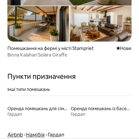
Помешкання на фермі у місті Stampriet
Нове місц
Нове
Вілла Kalahari Solara Giraffe
Пункти призначення
Інші типи помешкань
Оренда помешкань для сімей
Оренда помешкань із басейном
Гардап
Гардап
Airbnb
Намібія
Гардап