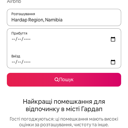
Airbnb
Розташування
Отримавши результати пошуку, використовуйте для навігації с
Прибуття
Виїзд
Пошук
Найкращі помешкання для
відпочинку в місті Гардап
Гості погоджуються: ці помешкання мають високі
оцінки за розташування, чистоту та інше.