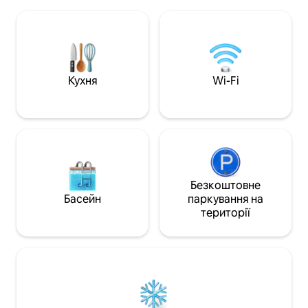
Аранос (лише 15 км гравійної дороги),
подорожуєте з ді
віддаленого міста на південному сході
близькою групою 
Намібії. Чудова зупинка на півдорозі
підлаштується під
до/з Мата-Мата. Ми обіцяємо спокій і
проводити час. Відомості про кімнату:
задоволеність на працюючій фермі з
1 ліжко розміру «q
вівцями, козами, великою рогатою
з двома односпал
худобою та арабськими конями,
бажанням доступ
Кухня
Wi-Fi
кілометрами красивих червоних
приставне ліжко
піщаних дюн і верблюдових шипи,
розміститися до 9
характерних для Калахарі.
Безкоштовне
Басейн
паркування на
території