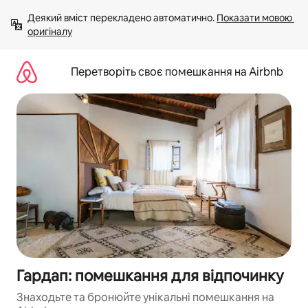
Перейти
Деякий вміст перекладено автоматично. 
Показати мовою 
до
оригіналу
вмісту
Перетворіть своє помешкання на Airbnb
Гардап: помешкання для відпочинку
Знаходьте та бронюйте унікальні помешкання на