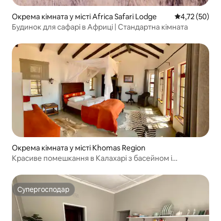
Окрема кімната у місті Africa Safari Lodge
Середня оцінк
4,72 (50)
Будинок для сафарі в Африці | Стандартна кімната
Окрема кімната у місті Khomas Region
Красиве помешкання в Калахарі з басейном і
розвагами
Супергосподар
Супергосподар