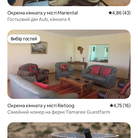
Окрема кімната у місті Mariental
Середня оцінк
4,86 (43)
Гостьовий дім Aub, кімната 4
Вибір гостей
Вибір гостей
Окрема кімната у місті Rietoog
Середня оцінк
4,75 (16)
Сімейний номер на фермі Tismaree Guestfarm