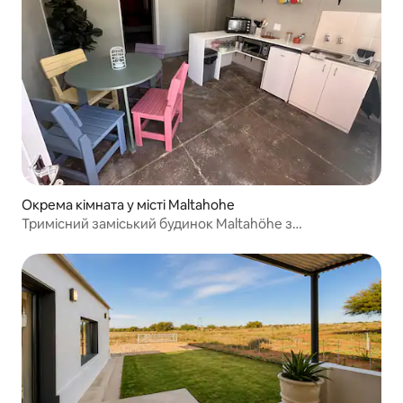
Окрема кімната у місті Maltahohe
Тримісний заміський будинок Maltahöhe з
самообслуговуванням