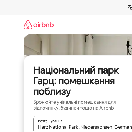
Перейти
до
вмісту
Національний парк
Гарц: помешкання
поблизу
Бронюйте унікальні помешкання для
відпочинку, будинки тощо на Airbnb
Розташування
Отримавши результати пошуку, використовуйте дл