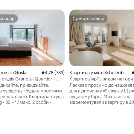
осподар
Супергосподар
осподар
Супергосподар
у місті Goslar
Середня оцінка: 4,78 з 5, відгуки: 733
4,78 (733)
Квартира у місті Schulenber
С
g im Oberharz
студія Granetal.Quartier –
Квартира мрії з видом на гори
природою за порогом
 дихайте, приїжджайте.
Ласкаво просимо до нашої кв
о сусідству і будьте простими.
для відпочинку «Sicasa» у Шул
 свято. Квартира-студія
чудовому Гарці. Ми повністю
оби -
відремонтували квартиру в 20
й план поверху та натуральна
після більш ніж року з велик
; - Небесна коробка
'ю до деталей. На площі 43 м2 ви
- Пакет білизни -
можете розраховувати на суч
обладнана міні-кухня. -
залите світлом помешкання, 
 5, відгуки: 64
переконує своїми стильними