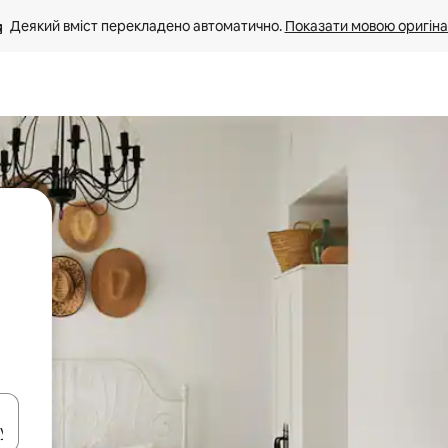
Деякий вміст перекладено автоматично. 
Показати мовою оригіна
я навігації сторінкою клавіші зі стрілками вгору та вниз або жест