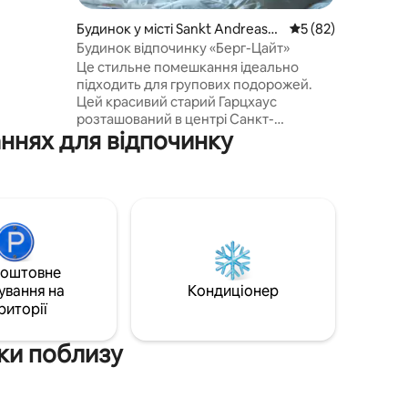
агато
Будинок у місті Sankt Andreasb
Середня оцінка: 5 з
5 (82)
лі дерев
erg
Будинок відпочинку «Берг-Цайт»
шну
Це стильне помешкання ідеально
підходить для групових подорожей.
Цей красивий старий Гарцхаус
розташований в центрі Санкт-
аннях для відпочинку
Андреасберга. Вона повністю
модернізована до 2022 року. Ми
зробили акцент на збереженні
особливостей будинку та створення
типового житлового відчуття гори. Ми
покладаємося на хороші та сучасні
зручності. Будинок пропонує
прекрасну базу для вашого гірського
коштовне
часу: для екскурсій і піших прогулянок,
ування на
Кондиціонер
катання на гірських велосипедах або
риторії
катання на лижах.
тки поблизу