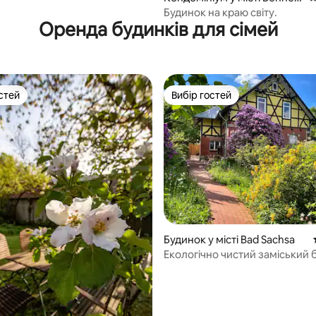
аге
kenstein
Будинок на краю світу.
Оренда будинків для сімей
стей
Вибір гостей
стей
Вибір гостей
5, відгуки: 110
Будинок у місті Bad Sachsa
Екологічно чистий заміський 
Villa Windrose з чудовим пан
видом