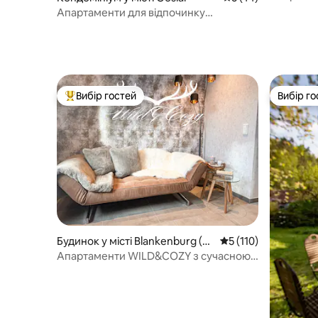
в Браунл
Апартаменти для відпочинку
«Кайзерглюк»
Вибір гостей
Вибір го
Топ вибір гостей
Вибір го
Будинок у місті Blankenburg (H
Середня оцінка: 5 з 
5 (110)
arz)
Апартаменти WILD&COZY з сучасною
кухнею та терасою