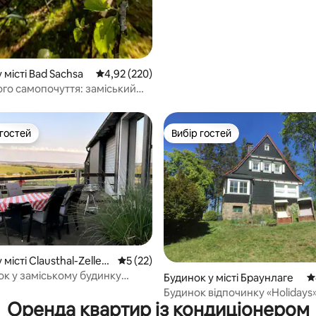
 місті Bad Sachsa
Середня оцінка: 4,92 з 5, відгуки: 220
4,92 (220)
ого самопочуття: заміський
«Цум Кіршгартен»
 гостей
Вибір гостей
р гостей
Вибір гостей
місті Clausthal-Zellerf
Середня оцінка: 5 з 5, відгуки: 22
5 (22)
ок у заміському будинку
5, відгуки: 201
Будинок у місті Браунлаге
С
блік
Будинок відпочинку «Holidays» 
Оренда квартир із кондиціонером
Браунлаге, район Гогеґайс