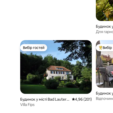
Будинок у
Для гарн
будинок 
Вибір гостей
Вибір
Вибір гостей
Топ вибі
Будинок у 
eld
Відпочин
Будинок у місті Bad Lauterb
Середня оцінка: 4,96 з 
4,96 (201)
Гарцланд
erg
Villa Fips