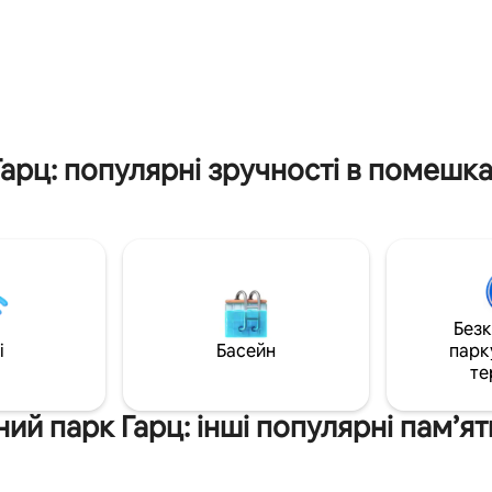
ом - Включаючи
та фантастичним видом. Мінімалістичні
вний доступ до спа-салону з
меблі з тонкими кольорами, б
 першому поверсі.​ - Вид на
природного освітлення та теп
 або Ханенклі
'яні акценти створюють зати
атмосферу для відпочинку.
арц: популярні зручності в помешк
Без
i
Басейн
парк
те
ий парк Гарц: інші популярні пам’я