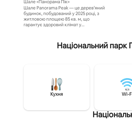
Шале «Панорама Пік»
плоским екран
Шале Panorama Peak — це дерев’яний
безкошто
будинок, побудований у 2025 році, з
сауною на
житловою площею 85 кв. м, що
Боксберг
гарантує здоровий клімат у
приміщенні. У вашому розпорядженні
буде простора вітальня/їдальня з
гостьовим туалетом, а на верхньому
Національний парк Г
поверсі – 2 спальні та 1 ванна кімната з
великою душовою зоною. Відкритий
дизайн і увага до деталей
забезпечують безтурботне
перебування. Ідеально підходить для
сімей або пар, які хочуть насолодитися
відпочинком у Гарці. Широка панорама
гір Гарц дозволяє швидко перейти в
режим відпочинку.
Кухня
Wi-F
Національн