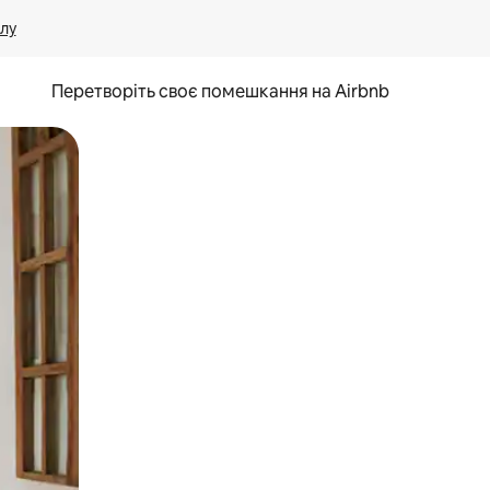
лу
Перетворіть своє помешкання на Airbnb
и дотику та гортання.