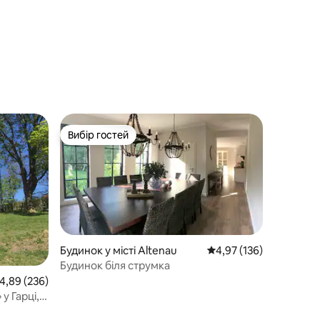
Вибір гостей
Вибір гостей
Будинок у місті Altenau
Середня оцінка: 4,97 з 
4,97 (136)
Будинок біля струмка
ередня оцінка: 4,89 з 5, відгуки: 236
4,89 (236)
у Гарці,