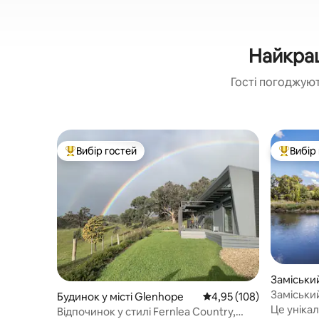
Найкращ
Гості погоджуют
Вибір гостей
Вибір
Топ вибір гостей
Топ вибі
Заміський
Cobaw
Заміськи
Будинок у місті Glenhope
Середня оцінка: 4,95 з 
4,95 (108)
Це уніка
Відпочинок у стилі Fernlea Country,