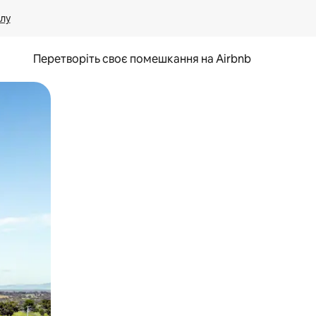
лу
Перетворіть своє помешкання на Airbnb
и дотику та гортання.