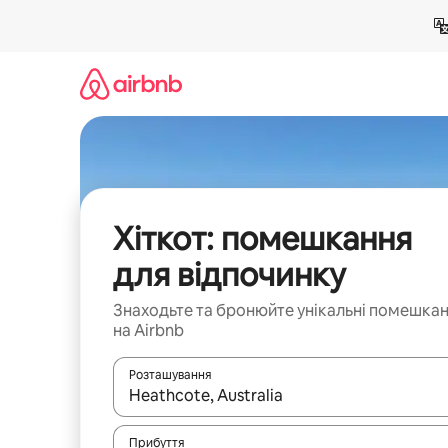
Перейти
до
вмісту
Хіткот: помешкання
для відпочинку
Знаходьте та бронюйте унікальні помешка
на Airbnb
Розташування
Отримавши результати пошуку, використовуйте дл
Прибуття