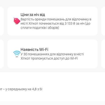
Ціни за ніч від
Вартість оренди помешкань для відпочинку в
місті Хіткот починається від 3 133 ₴ за ніч (до
сплати податків і зборів)
Наявність Wi-Fi
У 30 помешканнях для відпочинку в місті
Хіткот пропонується доступ до Wi-Fi
т – у середньому на 4,8 з 5!