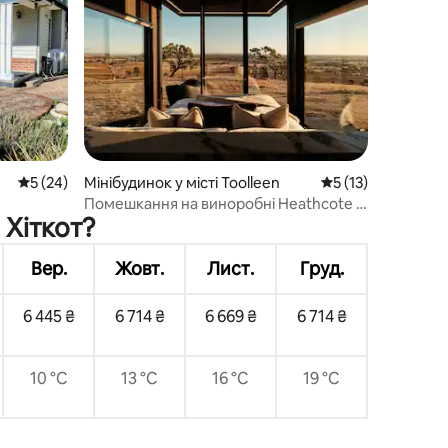
Середня оцінка: 5 з 5, відгуки: 24
5 (24)
Мінібудинок у місті Toolleen
Середня оцінка: 5 
5 (13)
Помешкання на виноробні Heathcote з
 Хіткот?
панорамним краєвидом
Вер.
Жовт.
Лист.
Груд.
6 445 ₴
6 714 ₴
6 669 ₴
6 714 ₴
10 °C
13 °C
16 °C
19 °C