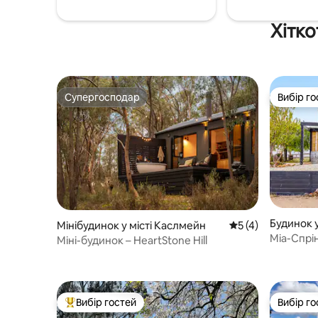
Хітко
Супергосподар
Вибір го
Супергосподар
Вибір го
Будинок у
Мінібудинок у місті Каслмейн
Середня оцінка: 5 
5 (4)
Міа-Спрі
Міні-будинок – HeartStone Hill
Виноград
Вибір гостей
Вибір го
Топ вибір гостей
Вибір го