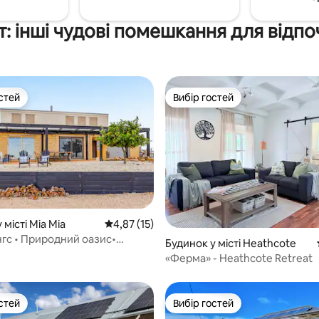
т: інші чудові помешкання для відп
стей
Вибір гостей
стей
Вибір гостей
 місті Mia Mia
Середня оцінка: 4,87 з 5, відгуки: 15
4,87 (15)
з 5, відгуки: 4
нгс • Природний оазис•
Будинок у місті Heathcote
арський регіон Гіткот
«Ферма» - Heathcote Retreat
стей
Вибір гостей
стей
Вибір гостей