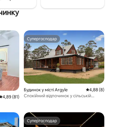
вешаки та підвалу знаходяться прямо
біля вашого порога.
очинку
Супергосподар
Супергосподар
Будинок у місті Argyle
Середня оцінка: 4,88 
4,88 (8)
Спокійний відпочинок у сільській
Середня оцінка: 4,89 з 5, відгуки: 81
4,89 (81)
місцевості на фермі «The Farm»
Супергосподар
Супергосподар