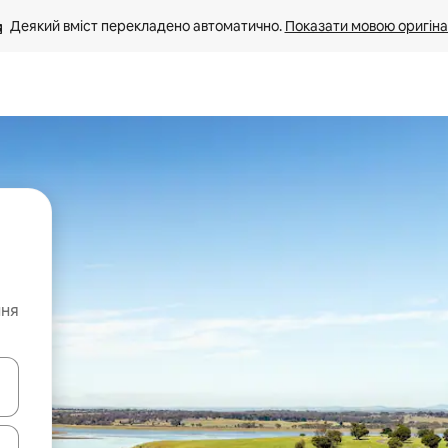
Деякий вміст перекладено автоматично. 
Показати мовою оригіна
ння
я навігації сторінкою клавіші зі стрілками вгору та вниз або жест