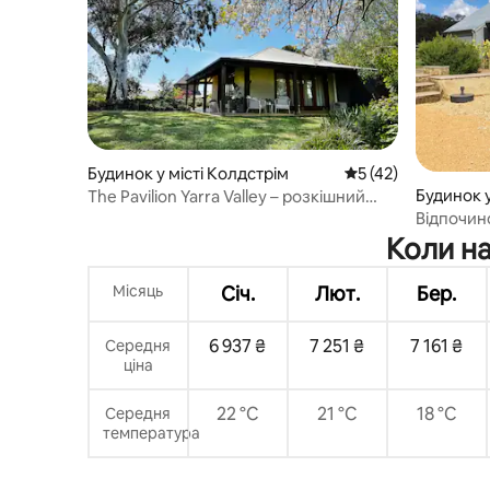
Будинок у місті Колдстрім
Середня оцінка: 5 з
5 (42)
Будинок у
The Pavilion Yarra Valley – розкішний
заміський відпочинок
Відпочин
фермерсь
Коли на
інженерн
домашні
Місяць
Січ.
Лют.
Бер.
6 937 ₴
7 251 ₴
7 161 ₴
Середня
ціна
22 °C
21 °C
18 °C
Середня
температура