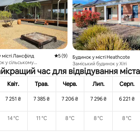
 5, відгуки: 42
 місті Лансфілд
Середня оцінка: 5 з 5, відгуки: 9
5 (9)
Будинок у місті Heathcote
ок у сільському
Заміський будинок у Хіті
кому будинку без
йкращий час для відвідування міста
их комунікацій – можна з
ми тваринами
Квіт.
Трав.
Черв.
Лип.
Серп.
7 251 ₴
7 385 ₴
7 206 ₴
7 296 ₴
6 221 ₴
14 °C
11 °C
8 °C
8 °C
8 °C