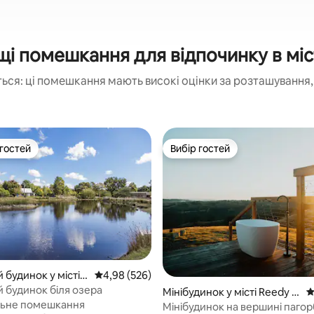
і помешкання для відпочинку в міст
ься: ці помешкання мають високі оцінки за розташування, 
 гостей
Вибір гостей
р гостей
Вибір гостей
 будинок у місті
Середня оцінка: 4,98 з 5, відгуки: 526
4,98 (526)
й будинок біля озера
5, відгуки: 108
Мінібудинок у місті Reedy C
С
льне помешкання
reek
Мінібудинок на вершині пагор