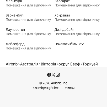
Мельбурн
Балларат
Помешкання для відпочинку
Помешкання для відпочинку
Варнамбул
Яскравий
Помешкання для відпочинку
Помешкання для відпочинку
Лаунсестон
Джіндабайн
Помешкання для відпочинку
Помешкання для відпочинку
Дейлсфорд
Показати більше
Помешкання для відпочинку
Airbnb
Австралія
Вікторія
округ Серф
Торкуей
© 2026 Airbnb, Inc.
Конфіденційність
Умови