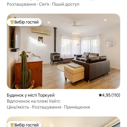
Розташування
·
Сім’я
·
Піший доступ
Вибір гостей
Топ вибір гостей
Будинок у місті Торкуей
Середня оцінка
4,95 (110)
Відпочинок на пляжі Уайтс
Ціна/якість
·
Розташування
·
Приміщення
Вибір гостей