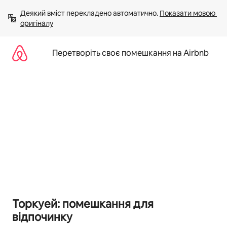
Перейти
Деякий вміст перекладено автоматично. 
Показати мовою 
до
оригіналу
вмісту
Перетворіть своє помешкання на Airbnb
Торкуей: помешкання для
відпочинку