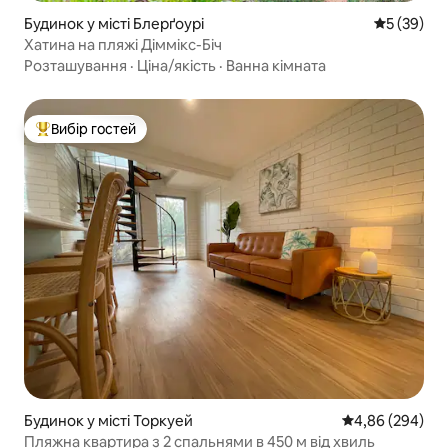
Будинок у місті Блерґоурі
Середня оц
5 (39)
Хатина на пляжі Діммікс-Біч
Розташування
·
Ціна/якість
·
Ванна кімната
Вибір гостей
Топ вибір гостей
Будинок у місті Торкуей
Середня оцінка:
4,86 (294)
Пляжна квартира з 2 спальнями в 450 м від хвиль