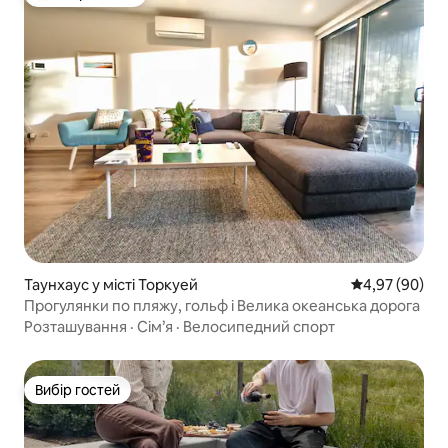
Топ вибір гостей
Таунхаус у місті Торкуей
Середня оцінка
4,97 (90)
Прогулянки по пляжу, гольф і Велика океанська дорога
Розташування
·
Сім’я
·
Велосипедний спорт
Вибір гостей
Вибір гостей