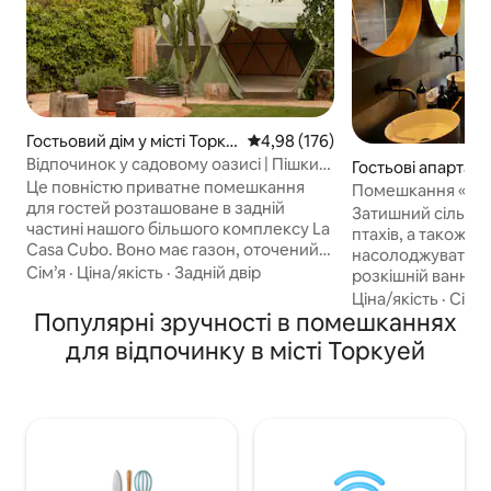
Гостьовий дім у місті Торку
Середня оцінка: 4,98 з 5, відгук
4,98 (176)
ей
Відпочинок у садовому оазисі | Пішки
Гостьові апартаме
до пляжу
Це повністю приватне помешкання
Торкуей
Помешкання «NES
для гостей розташоване в задній
відпочинок на уз
Затишний сільськи
частині нашого більшого комплексу La
птахів, а також м
Casa Cubo. Воно має газон, оточений
насолоджуватися
пишними садами, тераси,
Сім’я
·
Ціна/якість
·
Задній двір
розкішній ванні в
геодезичний купол, гарячий душ
просторому помеш
Ціна/якість
·
Сім’я
надворі, розкішну ванну кімнату в
Популярні зручності в помешканнях
зручне ліжко quee
приміщенні, постільну білизну та
пляжу Вайтс-Біч. Примітка. Студія
для відпочинку в місті Торкуей
чудову сонячну кухню. Це ідеальне
прибудована до н
місце для спокійного відпочинку на
ви можете чути з
узбережжі, розташоване всього за
кухні/від телевізо
300 метрів від знаменитого пляжу
окремий вхід і за
Торкі, де можна вигулювати собак без
звернена на схід. Обладнання дл
повідка, і за декілька хвилин ходьби від
приготування їжі:
місцевих ресторанів і магазинів.
мікрохвильова пі