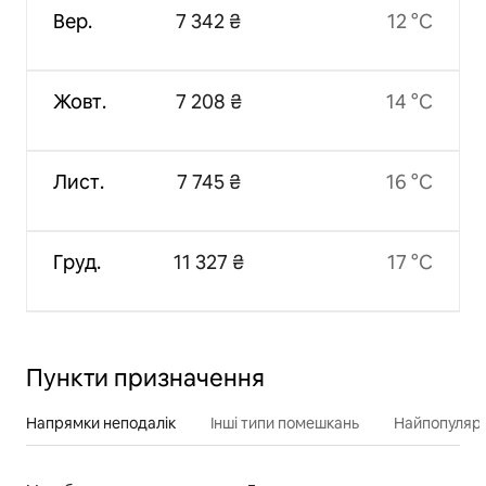
Вер.
7 342 ₴
12 °C
Жовт.
7 208 ₴
14 °C
Лист.
7 745 ₴
16 °C
Груд.
11 327 ₴
17 °C
Пункти призначення
Напрямки неподалік
Інші типи помешкань
Найпопулярн