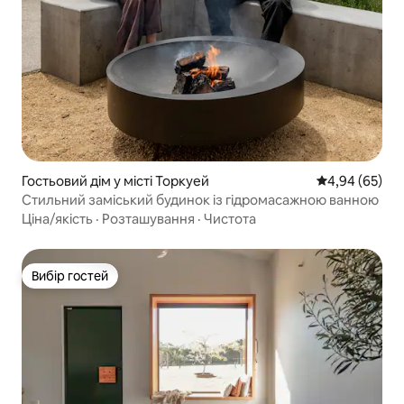
Гостьовий дім у місті Торкуей
Середня оцінка
4,94 (65)
Стильний заміський будинок із гідромасажною ванною
Ціна/якість
·
Розташування
·
Чистота
Вибір гостей
Вибір гостей