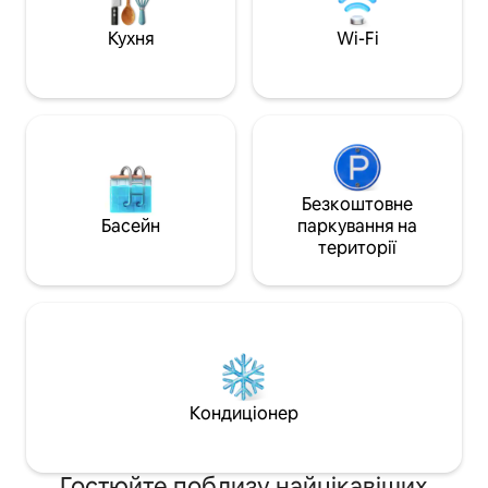
Можна приїхати з собаками, які добре
рисоварка, чайни
поводяться (див. Правила дому /
собаками. БУДЬ 
Кухня
Wi-Fi
Додаткові правила)
собаку перед приб
собою рушник дл
лап.
Безкоштовне
Басейн
паркування на
території
Кондиціонер
Гостюйте поблизу найцікавіших