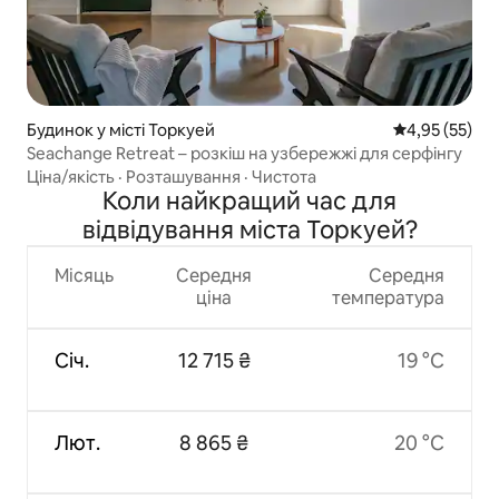
Будинок у місті Торкуей
Середня оцінк
4,95 (55)
Seachange Retreat – розкіш на узбережжі для серфінгу
Ціна/якість
·
Розташування
·
Чистота
Коли найкращий час для
відвідування міста Торкуей?
Місяць
Середня
Середня
ціна
температура
Січ.
12 715 ₴
19 °C
Лют.
8 865 ₴
20 °C