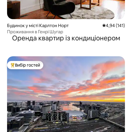
Будинок у місті Карлтон Норт
Середня оцінка
4,94 (141)
Проживання в Генрі Шугар
Оренда квартир із кондиціонером
Вибір гостей
Топ вибір гостей