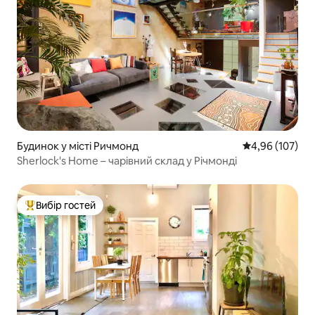
Будинок у місті Ричмонд
Середня оцінка
4,96 (107)
Sherlock's Home – чарівний склад у Річмонді
Вибір гостей
Топ вибір гостей