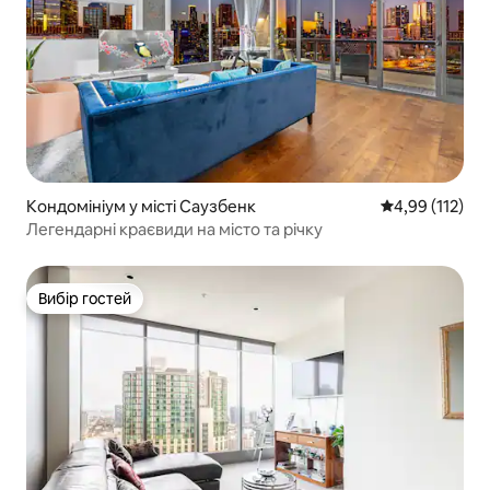
Кондомініум у місті Саузбенк
Середня оцінка
4,99 (112)
Легендарні краєвиди на місто та річку
Вибір гостей
Вибір гостей