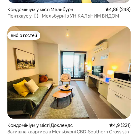
Кондомініум у місті Мельбурн
Середня оцінка:
4,86 (248)
Пентхаус у【】 Мельбурні з УНІКАЛЬНИМ ВИДОМ
Вибір гостей
Вибір гостей
Кондомініум у місті Доклендс
Середня оцінк
4,9 (221)
Затишна квартира в Мельбурні CBD-Southern Cross stn