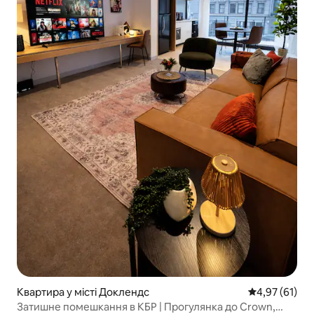
Квартира у місті Доклендс
Середня оцінк
4,97 (61)
Затишне помешкання в КБР | Прогулянка до Crown,