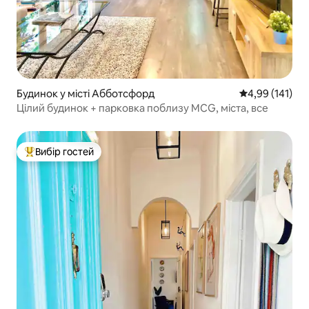
Будинок у місті Абботсфорд
Середня оцінка
4,99 (141)
Цілий будинок + парковка поблизу MCG, міста, все
Вибір гостей
Топ вибір гостей