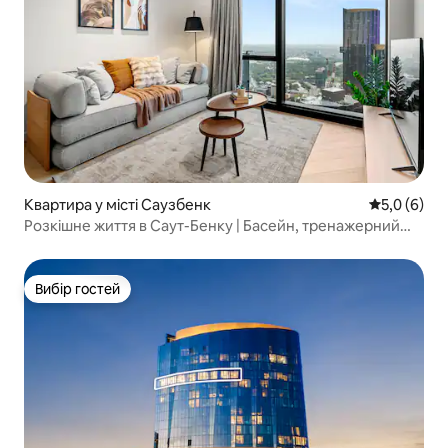
Квартира у місті Саузбенк
Середня оці
5,0 (6)
Розкішне життя в Саут-Бенку | Басейн, тренажерний
зал і сауна
Вибір гостей
Вибір гостей