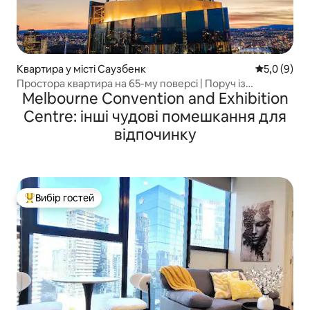
Квартира у місті Саузбенк
Середня оці
5,0 (9)
Простора квартира на 65-му поверсі | Поруч із
Melbourne Convention and Exhibition
Crown 3B3.5B2C
Centre: інші чудові помешкання для
відпочинку
Вибір гостей
Топ вибір гостей