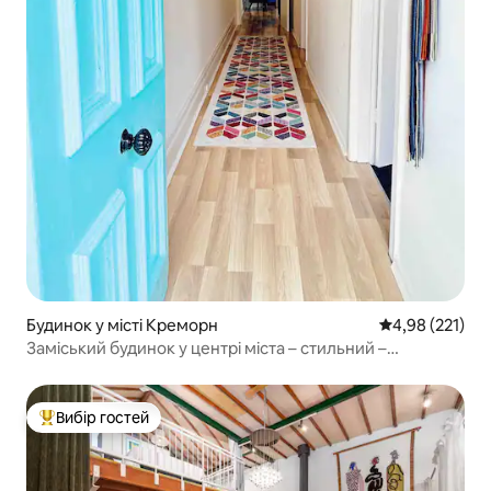
Будинок у місті Креморн
Середня оцінка
4,98 (221)
Заміський будинок у центрі міста – стильний –
дивовижне розташування
Вибір гостей
Топ вибір гостей