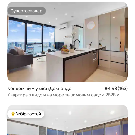
Супергосподар
Супергосподар
Кондомініум у місті Доклендс
Середня оцінка
4,93 (163)
Квартира з видом на море та зимовим садом 2B2B у
центральному діловому районі
Вибір гостей
Топ вибір гостей