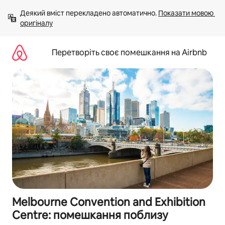
Перейти
Деякий вміст перекладено автоматично. 
Показати мовою 
до
оригіналу
вмісту
Перетворіть своє помешкання на Airbnb
Melbourne Convention and Exhibition
Centre: помешкання поблизу