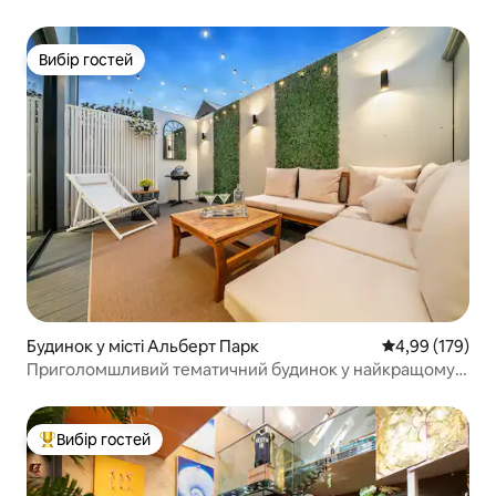
Вибір гостей
Вибір гостей
Будинок у місті Альберт Парк
Середня оцінка
4,99 (179)
Приголомшливий тематичний будинок у найкращому
місці
Вибір гостей
Топ вибір гостей