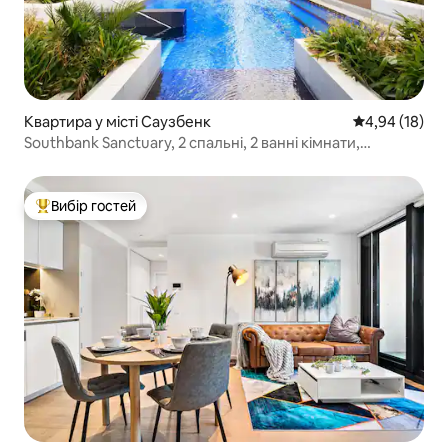
Квартира у місті Саузбенк
Середня оцінк
4,94 (18)
Southbank Sanctuary, 2 спальні, 2 ванні кімнати,
зручності готелю
Вибір гостей
Топ вибір гостей