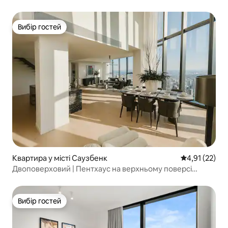
MCEC + безкоштовний трамвай
Вибір гостей
Вибір гостей
Квартира у місті Саузбенк
Середня оцінк
4,91 (22)
Двоповерховий | Пентхаус на верхньому поверсі
Melbourne Square
Вибір гостей
Вибір гостей