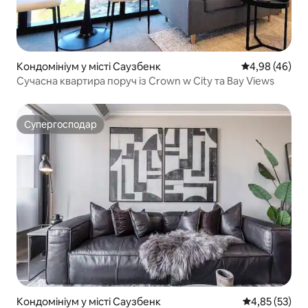
Кондомініум у місті Саузбенк
Середня оцінка
4,98 (46)
Сучасна квартира поруч із Crown w City та Bay Views
Супергосподар
Супергосподар
Кондомініум у місті Саузбенк
Середня оцінк
4,85 (53)