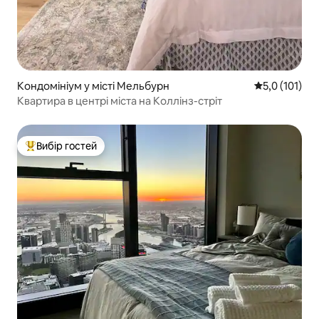
Кондомініум у місті Мельбурн
Середня оцінк
5,0 (101)
Квартира в центрі міста на Коллінз-стріт
Вибір гостей
Топ вибір гостей