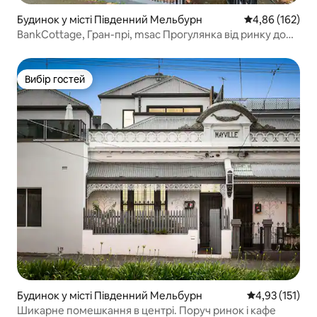
Будинок у місті Південний Мельбурн
Середня оцінка
4,86 (162)
BankCottage, Гран-прі, msac Прогулянка від ринку до
Центрального ділового району
Вибір гостей
Вибір гостей
Будинок у місті Південний Мельбурн
Середня оцінка
4,93 (151)
Шикарне помешкання в центрі. Поруч ринок і кафе