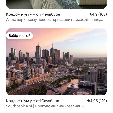
Кондомініум у місті Мельбурн
Середня оцінк
4,9 (168)
A+ на верхньому поверсі, краєвиди на заході сонця,
басейн, спа, сауна та тренажерний зал
Вибір гостей
Вибір гостей
Кондомініум у місті Саузбенк
Середня оцінка
4,96 (129)
Southbank Apt | Приголомшливі краєвиди +
безкоштовний паркінг