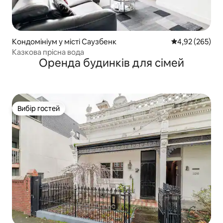
Кондомініум у місті Саузбенк
Середня оцінка:
4,92 (265)
Казкова прісна вода
Оренда будинків для сімей
Вибір гостей
Вибір гостей