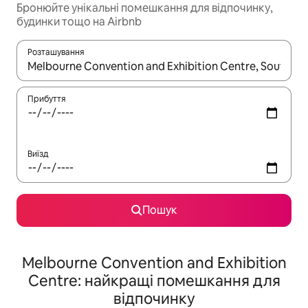
Бронюйте унікальні помешкання для відпочинку,
будинки тощо на Airbnb
Розташування
Отримавши результати пошуку, використовуйте для навігації с
Прибуття
Виїзд
Пошук
Melbourne Convention and Exhibition
Centre: найкращі помешкання для
відпочинку