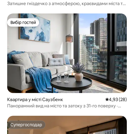
Затишне гніздечко з атмосферою, краєвидами міста та
видом на затоку
Вибір гостей
Вибір гостей
Квартира у місті Саузбенк
Середня оцінк
4,93 (28)
Панорамний вид на місто та затоку з 31-го поверху ·
Поруч із Crown
Супергосподар
Супергосподар