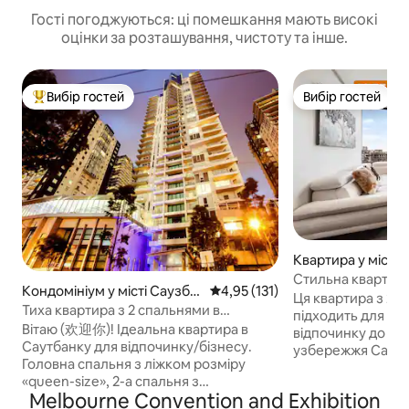
Гості погоджуються: ці помешкання мають високі
оцінки за розташування, чистоту та інше.
Вибір гостей
Вибір гостей
Топ вибір гостей
Вибір гостей
Квартира у місті
Стильна квартира
Кондомініум у місті Саузбе
Середня оцінка: 4,95 з 5, відгук
4,95 (131)
місто
Ця квартира з 2 
нк
Тиха квартира з 2 спальнями в
підходить для ва
Саутбанку, навпроти MCEC
Вітаю (欢迎你)! Ідеальна квартира в
відпочинку до ка
Саутбанку для відпочинку/бізнесу.
узбережжя Саутб
Головна спальня з ліжком розміру
Ярра. Це розкіш
«queen-size», 2-а спальня з
панорамним видо
Melbourne Convention and Exhibition
двоспальним ліжком, кухня, вишукана
деловий район і 