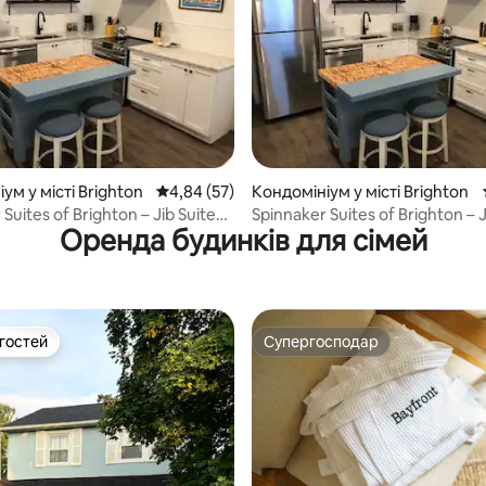
 5, відгуки: 67
ум у місті Brighton
Середня оцінка: 4,84 з 5, відгуки: 57
4,84 (57)
Кондомініум у місті Brighton
Suites of Brighton – Jib Suite
Spinnaker Suites of Brighton – J
Оренда будинків для сімей
No. 6
 гостей
Супергосподар
р гостей
Супергосподар