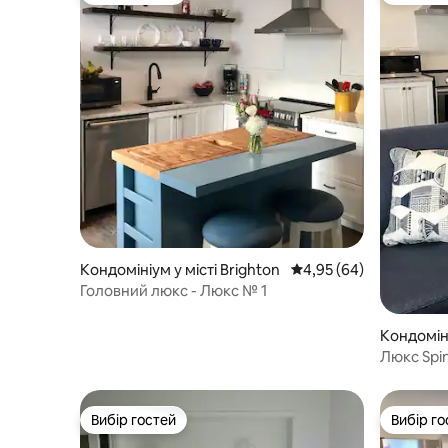
Кондомініум у місті Brighton
Середня оцінка: 4,95 з
4,95 (64)
Головний люкс - Люкс № 1
Кондоміні
Люкс Spi
Вибір гостей
Вибір го
Вибір гостей
Вибір го