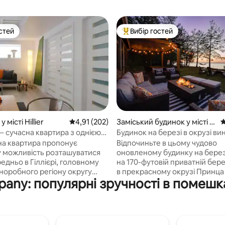
стей
Вибір гостей
стей
Топ вибір гостей
5, відгуки: 234
 місті Hillier
Середня оцінка: 4,91 з 5, відгуки: 202
4,91 (202)
Заміський будинок у місті P
С
rince Edward
 – сучасна квартира з однією
Будинок на березі в окрузі вин
 в Печі
САУНОЮ та ГІДРОМАСАЖН
на квартира пропонує
Відпочиньте в цьому чудово
ВАННОЮ
у можливість розташуватися
оновленому будинку на берез
едньо в Гіллієрі, головному
на 170-футовій приватній берег
иноробного регіону округу
в прекрасному окрузі Принца
pany: популярні зручності в помешк
ард. Крім того, від
Насолоджуйтеся нашою ново
ня Cool Blue всього кілька
з панорамним видом, гідром
ди до пляжу Норт-Біч, де
ванною та душем на відкритом
упатися, до ресторанів у
Цей затишний будинок розта
ні, де можна поїсти, і до
на березі затоки Куінте, всьог