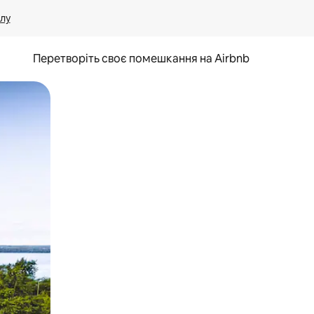
лу
Перетворіть своє помешкання на Airbnb
и дотику та гортання.