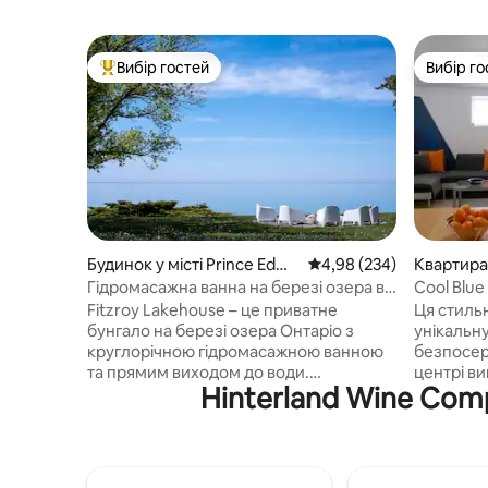
Вибір гостей
Вибір го
Топ вибір гостей
Вибір го
Будинок у місті Prince Edwa
Середня оцінка: 4,98 з 
4,98 (234)
Квартира у
rd
Гідромасажна ванна на березі озера в
Cool Blue
помешканні Fitzroy Lakehouse
спальнею
Fitzroy Lakehouse – це приватне
Ця стиль
бунгало на березі озера Онтаріо з
унікальн
круглорічною гідромасажною ванною
безпосер
та прямим виходом до води.
центрі в
Hinterland Wine Com
Насолоджуйтеся видом на озеро з
Принс-Едв
основної вітальні та головної спальні, а
помешкан
також приватним кам’янистим пляжем
хвилин їз
завдовжки 200 футів із сезонними
можна ск
сходами, які працюють від Дня Вікторії
Веллінгто