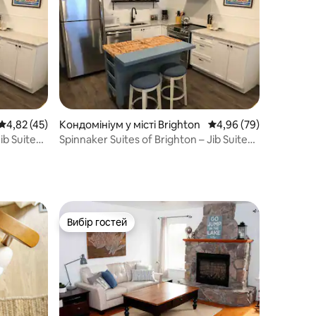
Середня оцінка: 4,82 з 5, відгуки: 45
4,82 (45)
Кондомініум у місті Brighton
Середня оцінка: 4,96 з
4,96 (79)
ib Suite
Spinnaker Suites of Brighton – Jib Suite
№ 3
Вибір гостей
Вибір гостей