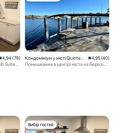
Середня оцінка: 4,94 з 5, відгуки: 79
4,94 (79)
Кондомініум у місті Quinte
Середня оцінка: 4,95 з
4,95 (40)
West
ib Suite
Помешкання в центрі міста на березі
річки з патіо на даху
Вибір гостей
Вибір гостей