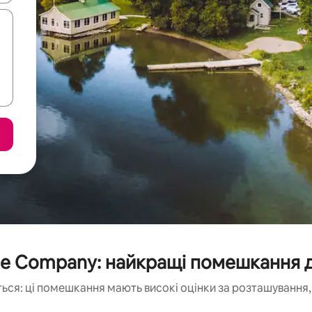
ne Company: найкращі помешкання 
ься: ці помешкання мають високі оцінки за розташування, 