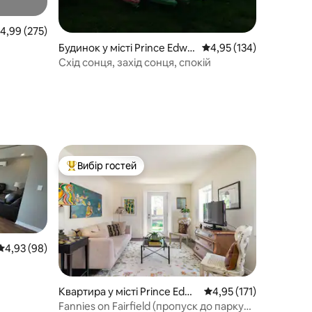
ередня оцінка: 4,99 з 5, відгуки: 275
4,99 (275)
Будинок у місті Prince Edwa
Середня оцінка: 4,95 з 
4,95 (134)
rd
Схід сонця, захід сонця, спокій
Вибір гостей
Топ вибір гостей
Середня оцінка: 4,93 з 5, відгуки: 98
4,93 (98)
Квартира у місті Prince Edwa
Середня оцінка: 4,95 з
4,95 (171)
rd
Fannies on Fairfield (пропуск до парку