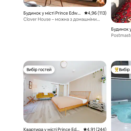
Будинок у місті Prince Edwar
Середня оцінка: 4,96 з 
4,96 (113)
d
Clover House – можна з домашніми
тваринами, з гідромасажною ванною та
Будинок у 
пропуском на пляж
Postmast
пропуск 
Вибір гостей
Вибір
Вибір гостей
Топ вибі
Квартира у місті Prince Edw
Середня оцінка: 4,91 з 
4,91 (244)