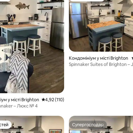
Кондомініум у місті Brighton
Spinnaker Suites of Brighton – J
No. 5
 5, відгуки: 64
ум у місті Brighton
Середня оцінка: 4,92 з 5, відгуки: 110
4,92 (110)
nnaker – Люкс № 4
стей
Супергосподар
стей
Супергосподар