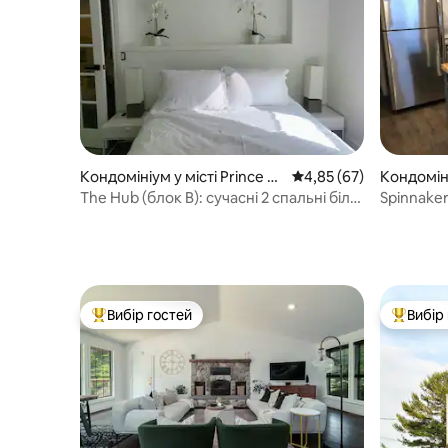
Кондомініум у місті Prince Ed
Середня оцінка: 4,85 з
4,85 (67)
Кондоміні
ward
The Hub (блок B): сучасні 2 спальні біля
Spinnaker 
головної вулиці Піктона
No. 2
Вибір гостей
Вибір
Топ вибір гостей
Топ вибі