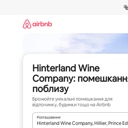
Перейти
до
вмісту
Hinterland Wine
Company: помешканн
поблизу
Бронюйте унікальні помешкання для
відпочинку, будинки тощо на Airbnb
Розташування
Отримавши результати пошуку, використовуйте дл