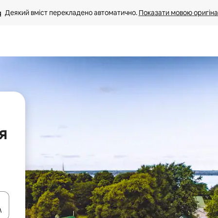
Деякий вміст перекладено автоматично. 
Показати мовою оригіна
я
я навігації сторінкою клавіші зі стрілками вгору та вниз або жест