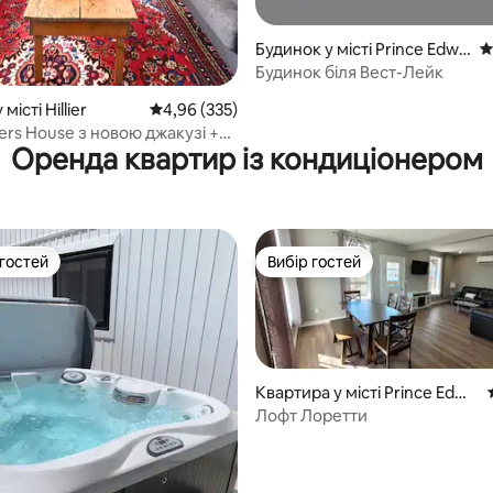
5, відгуки: 113
Будинок у місті Prince Edwa
С
rd
Будинок біля Вест-Лейк
місті Hillier
Середня оцінка: 4,96 з 5, відгуки: 335
4,96 (335)
ers House з новою джакузі +
Оренда квартир із кондиціонером
на пляж включено
 гостей
Вибір гостей
р гостей
Вибір гостей
Квартира у місті Prince Edwa
rd
Лофт Лоретти
5, відгуки: 244