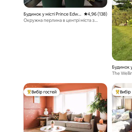
Будинок у місті Prince Edwa
Середня оцінка: 4,96 з 
4,96 (138)
rd
Окружна перлина в центрі міста з
каміном і гідромасажною ванною
Будинок у
rd
The Welli
Вибір гостей
Вибір
Топ вибір гостей
Топ вибі