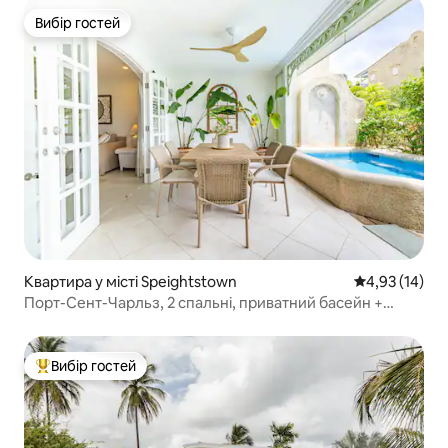
Вибір гостей
Вибір гостей
Квартира у місті Speightstown
Середня оцінк
4,93 (14)
Порт-Сент-Чарльз, 2 спальні, приватний басейн +
доступ до пляжу
Вибір гостей
Топ вибір гостей