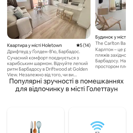
Будинок у місті L
The Carlton Barb
Квартира у місті Holetown
Середня оцінка: 5 з 5, відгу
5 (14)
таунхаусу класу 
Карлтон – це роз
Дрифтвуд у Ґолден-В’ю, Барбадос.
пляжів західного
Сучасний комфорт поєднується з
Барбадосу. Насо
карибським шармом. Відчуйте легкий
простором площе
ритм Барбадосу в Driftwood at Golden
фути, який включа
View. Незалежно від того, чи ви
кімнати, приватн
Популярні зручності в помешканнях
відпочиваєте біля великого басейну,
ванну для відпоч
прогулюєтеся до сусідніх пляжів на
для відпочинку в місті Голеттаун
до їдалень, магази
знаменитому Західному узбережжі
Голтауні та Спайт
або просто розслабляєтеся на
рівень свого пер
приватному балконі, ви знайдете
допомогою VIP-пе
ідеальний баланс комфорту та спокою
приватної яхти, е
в нашому відпочинковому помешканні
Mount Gay Rum і 
на острові. Повністю обладнана для
шеф-кухарем. Ві
безтурботного перебування –
дослідження – у C
розташована всього за кілька хвилин