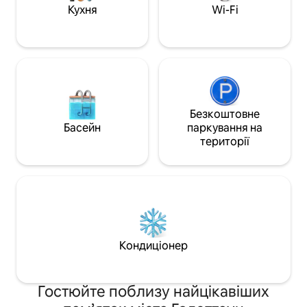
найкраще з обох 
від супермаркетів, вишуканих
Кухня
Wi-Fi
незабутній відпо
ресторанів і блискучого Карибського
вже сьогодні!
моря. Відпочиньте й розслабтеся в
цьому спокійному, стильному
помешканні.
Безкоштовне
Басейн
паркування на
території
Кондиціонер
Гостюйте поблизу найцікавіших