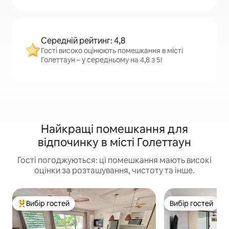
Середній рейтинг: 4,8
Гості високо оцінюють помешкання в місті
Голеттаун – у середньому на 4,8 з 5!
Найкращі помешкання для
відпочинку в місті Голеттаун
Гості погоджуються: ці помешкання мають високі
оцінки за розташування, чистоту та інше.
Вибір гостей
Вибір гостей
Топ вибір гостей
Вибір гостей