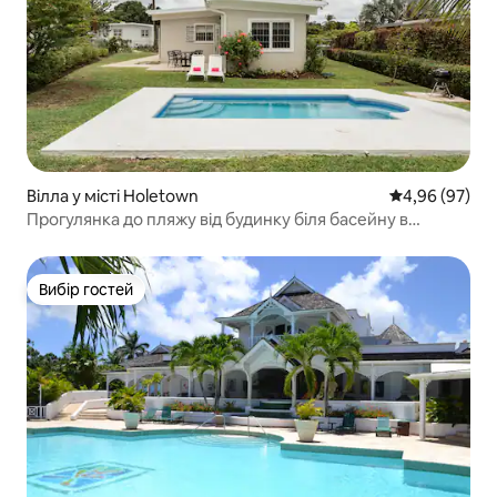
Вілла у місті Holetown
Середня оцінка
4,96 (97)
Прогулянка до пляжу від будинку біля басейну в
Сансет-Крест
Вибір гостей
Вибір гостей