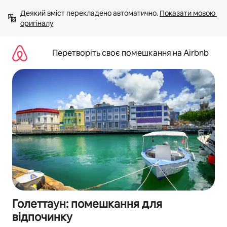
Перейти
Деякий вміст перекладено автоматично. 
Показати мовою 
до
оригіналу
вмісту
Перетворіть своє помешкання на Airbnb
Голеттаун: помешкання для
відпочинку