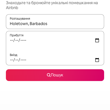
Знаходьте та бронюйте унікальні помешкання на
Airbnb
Розташування
Отримавши результати пошуку, використовуйте для навігації с
Прибуття
Виїзд
Пошук