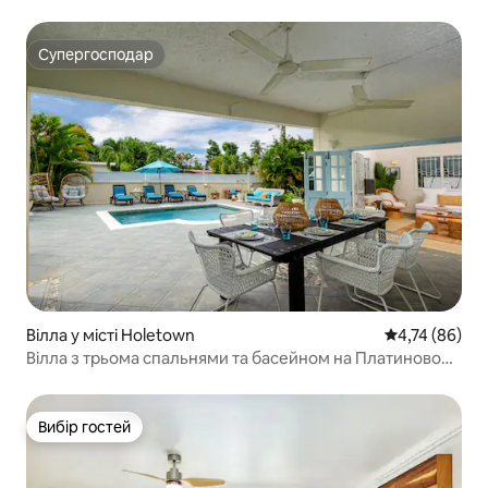
квартира 3
Супергосподар
Супергосподар
Вілла у місті Holetown
Середня оцінк
4,74 (86)
Вілла з трьома спальнями та басейном на Платиновому
узбережжі
Вибір гостей
Вибір гостей