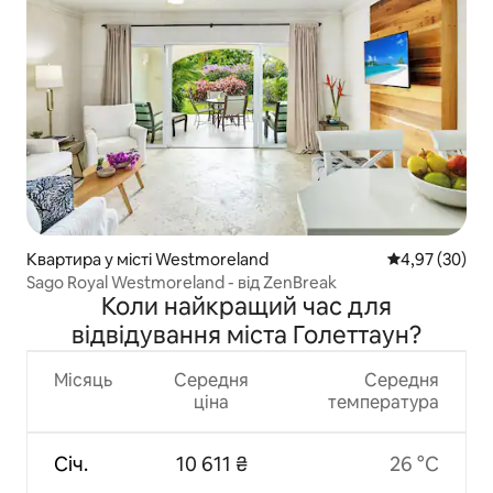
Квартира у місті Westmoreland
Середня оцінк
4,97 (30)
Sago Royal Westmoreland - від ZenBreak
Коли найкращий час для
відвідування міста Голеттаун?
Місяць
Середня
Середня
ціна
температура
Січ.
10 611 ₴
26 °C