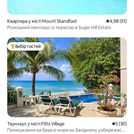
Квартира у місті Mount Standfast
Середня оцінк
4,98 (51)
Розкішний пентхаус із терасою в Sugar Hill Estate
Вибір гостей
Топ вибір гостей
Таунхаус у місті Fitts Village
Середня оц
5 (30)
Помешкання на березі моря на Західному узбережжі –