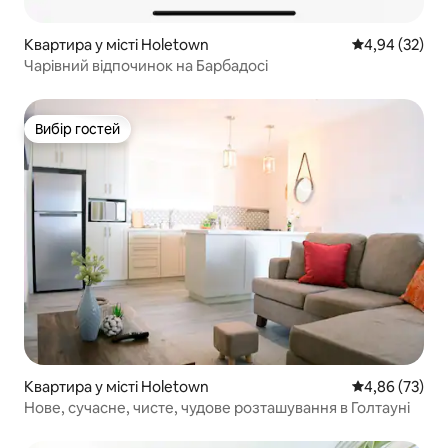
Квартира у місті Holetown
Середня оцінк
4,94 (32)
Чарівний відпочинок на Барбадосі
Вибір гостей
Вибір гостей
Квартира у місті Holetown
Середня оцінк
4,86 (73)
Нове, сучасне, чисте, чудове розташування в Голтауні