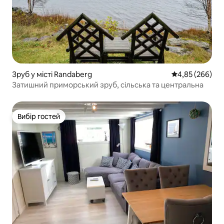
Зруб у місті Randaberg
Середня оцінка:
4,85 (266)
Затишний приморський зруб, сільська та центральна
Вибір гостей
Вибір гостей