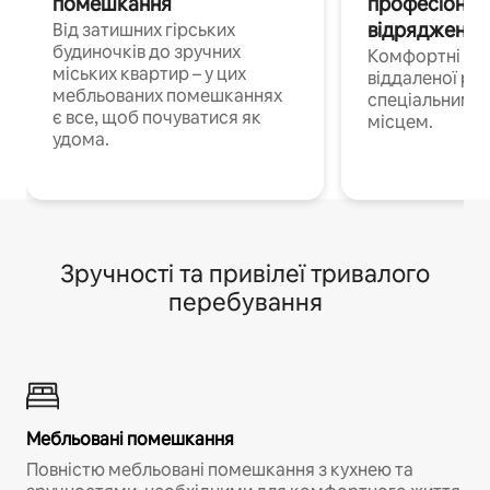
помешкання
професіонал
відрядження
Від затишних гірських
будиночків до зручних
Комфортні по
міських квартир – у цих
віддаленої роб
мебльованих помешканнях
спеціальним 
є все, щоб почуватися як
місцем.
удома.
Зручності та привілеї тривалого
перебування
Мебльовані помешкання
Повністю мебльовані помешкання з кухнею та