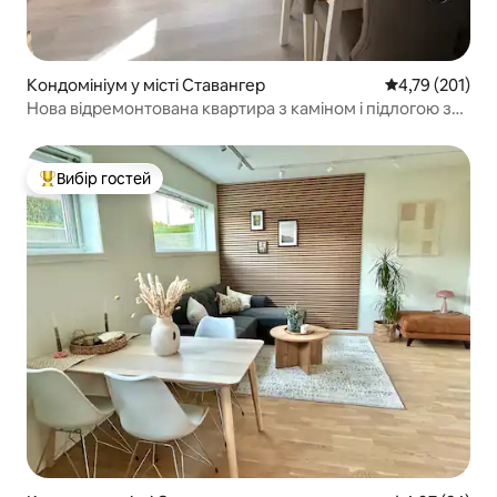
Кондомініум у місті Ставангер
Середня оцінка
4,79 (201)
Нова відремонтована квартира з каміном і підлогою з
підігрівом
Вибір гостей
Топ вибір гостей