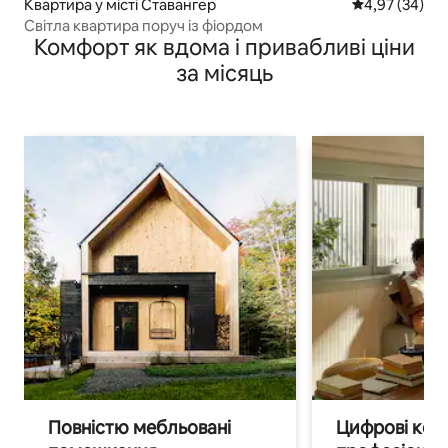
Квартира у місті Ставангер
Середня оцінк
4,97 (34)
Світла квартира поруч із фіордом
Комфорт як вдома і привабливі ціни
за місяць
Повністю мебльовані
Цифрові кочі