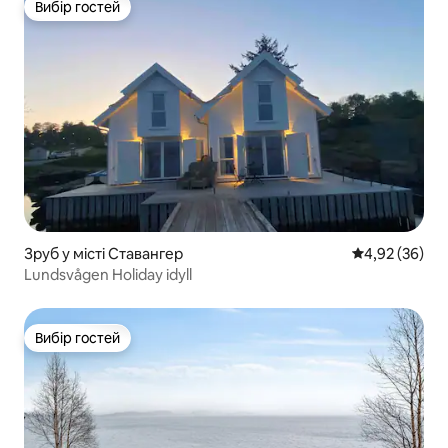
Вибір гостей
Вибір гостей
Зруб у місті Ставангер
Середня оцінк
4,92 (36)
Lundsvågen Holiday idyll
Вибір гостей
Вибір гостей