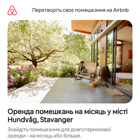
Перейти
до
Перетворіть своє помешкання на Airbnb
вмісту
Оренда помешкань на місяць у місті
Hundvåg, Stavanger
Знайдіть помешкання для довготермінової
оренди – на місяць або більше.