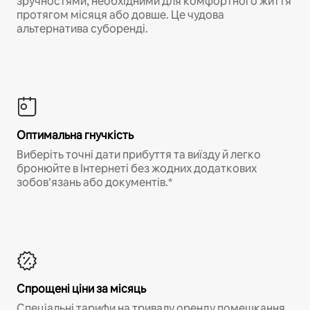
зручностями, необхідними для комфортного життя
протягом місяця або довше. Це чудова
альтернатива суборенді.
Оптимальна гнучкість
Виберіть точні дати прибуття та виїзду й легко
бронюйте в Інтернеті без жодних додаткових
зобов’язань або документів.*
Спрощені ціни за місяць
Спеціальні тарифи на тривалу оренду помешкання