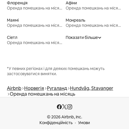
Флоренція
Афіни
Оренда помешкань на місяць
Оренда помешкань на місяць
Маямі
Монреаль
Оренда помешкань на місяць
Оренда помешкань на місяць
Сіетл
Показати більше
Оренда помешкань на місяць
*У певних регіонах і для деяких помешкань можуть
застосовуватися винятки.
Airbnb
Норвегія
Ругаланд
Hundvåg, Stavanger
Оренда помешкань на місяць
© 2026 Airbnb, Inc.
Конфіденційність
Умови