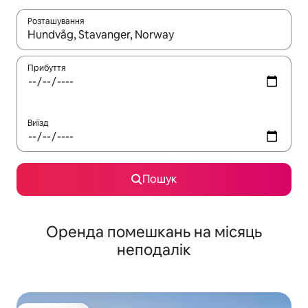
Розташування
Отримавши результати пошуку, використовуйте для навігації с
Прибуття
Виїзд
Пошук
Оренда помешкань на місяць
неподалік