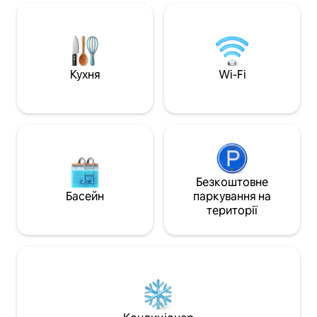
запропонувати Ін
кріслом, зарядною станцією та
Прогулюйтеся до с
лампою Динамік Bluetooth Термостат
конференц-центр
Nest Самостійне прибуття без ключа У
Walk, спортивног
пральній/сушильній машині Ліжко
Gainbridge Fieldh
king-size Зарядні пристрої на
IUPUI тощо. Насолоджуйтеся
тумбочках Подвійні раковини в
Кухня
Wi-Fi
найкращим з обох 
головній ванній кімнаті Садова ванна
міського шуму, ал
Підігрівач рушників Патіо Гараж на
усамітненій квар
1 автомобіль навпроти входу Без
поверсі.
домашніх обов'язків Плата за
прибирання $ 0
Безкоштовне
Басейн
паркування на
території