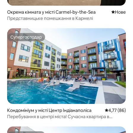
Окрема кімната у місті Carmel-by-the-Sea
Нове місц
Нове
Представницьке помешкання в Кармелі
Супергосподар
Супергосподар
Кондомініум у місті Центр Індіанаполіса
Середня оцінк
4,77 (86)
Перебування в центрі міста! Сучасна квартира в
Індіанаполісі з безкоштовним паркуванням