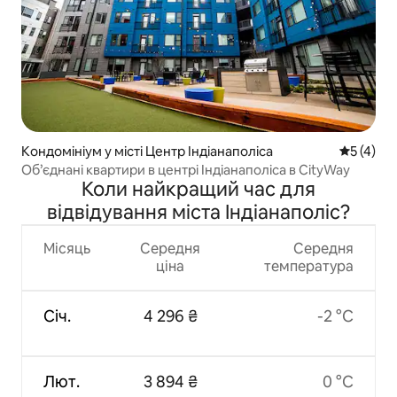
Кондомініум у місті Центр Індіанаполіса
Середня о
5 (4)
Об’єднані квартири в центрі Індіанаполіса в CityWay
Коли найкращий час для
відвідування міста Індіанаполіс?
Місяць
Середня
Середня
ціна
температура
Січ.
4 296 ₴
-2 °C
Лют.
3 894 ₴
0 °C