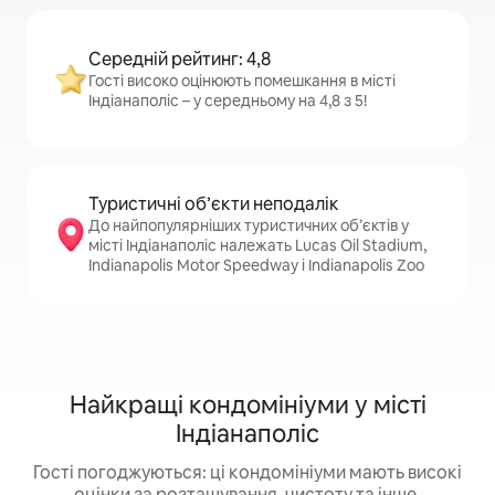
Середній рейтинг: 4,8
Гості високо оцінюють помешкання в місті
Індіанаполіс – у середньому на 4,8 з 5!
Туристичні об’єкти неподалік
До найпопулярніших туристичних об’єктів у
місті Індіанаполіс належать Lucas Oil Stadium,
Indianapolis Motor Speedway і Indianapolis Zoo
Найкращі кондомініуми у місті
Індіанаполіс
Гості погоджуються: ці кондомініуми мають високі
оцінки за розташування, чистоту та інше.