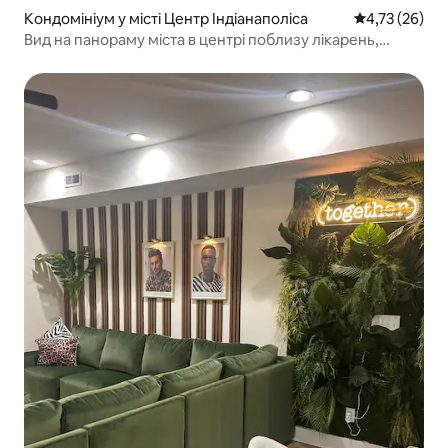
Кондомініум у місті Центр Індіанаполіса
Середня оцінк
4,73 (26)
Вид на панораму міста в центрі поблизу лікарень,
Bottleworks