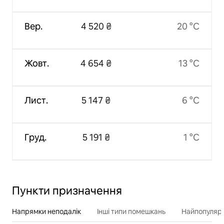
Вер.
4 520 ₴
20 °C
Жовт.
4 654 ₴
13 °C
Лист.
5 147 ₴
6 °C
Груд.
5 191 ₴
1 °C
Пункти призначення
Напрямки неподалік
Інші типи помешкань
Найпопулярн