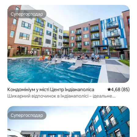
паркування!
Супергосподар
Супергосподар
Кондомініум у місті Центр Індіанаполіса
Середня оцінка
4,68 (85)
Шикарний відпочинок в Індіанаполісі – ідеальне
розташування + паркінг
Супергосподар
Супергосподар