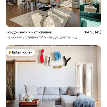
Кондомініум у місті спідвей
Середня оцінк
4,95 (43)
Пентхаус у Спідвеї *5* миль до центру Інді!
Вибір гостей
Топ вибір гостей