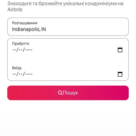
Знаходьте та бронюйте унікальні кондомініуми на
Airbnb
Розташування
Отримавши результати пошуку, використовуйте для навігації с
Прибуття
Виїзд
Пошук