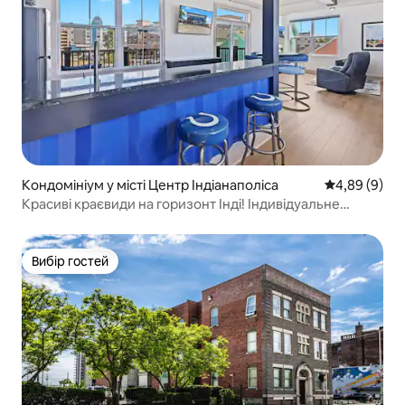
Кондомініум у місті Центр Індіанаполіса
Середня оцін
4,89 (9)
Красиві краєвиди на горизонт Інді! Індивідуальне
помешкання
Вибір гостей
Вибір гостей