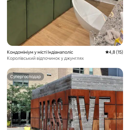
Кондомініум у місті Індіанаполіс
Середня оцін
4,8 (15)
Королівський відпочинок у джунглях
Супергосподар
Супергосподар