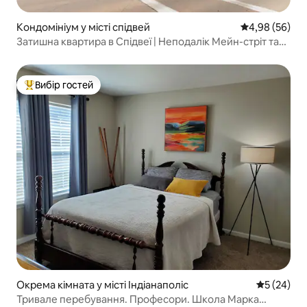
Кондомініум у місті спідвей
Середня оцінка
4,98 (56)
Затишна квартира в Спідвеї | Неподалік Мейн-стріт та
IMS
Вибір гостей
Топ вибір гостей
Окрема кімната у місті Індіанаполіс
Середня оц
5 (24)
Тривале перебування. Професори. Школа Марка