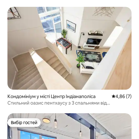
Адамса. Високий рівень. Безпека
Кондомініум у місті Центр Індіанаполіса
Середня оцін
4,86 (7)
Стильний оазис пентхаусу з 3 спальнями від
CozySuites
Вибір гостей
Вибір гостей