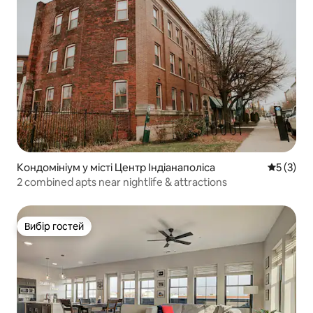
Кондомініум у місті Центр Індіанаполіса
Середня о
5 (3)
2 combined apts near nightlife & attractions
Вибір гостей
Вибір гостей