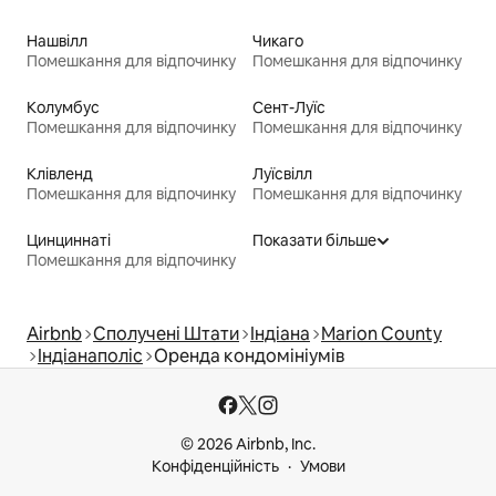
Нашвілл
Чикаго
Помешкання для відпочинку
Помешкання для відпочинку
Колумбус
Сент-Луїс
Помешкання для відпочинку
Помешкання для відпочинку
Клівленд
Луїсвілл
Помешкання для відпочинку
Помешкання для відпочинку
Цинциннаті
Показати більше
Помешкання для відпочинку
Airbnb
Сполучені Штати
Індіана
Marion County
Індіанаполіс
Оренда кондомініумів
© 2026 Airbnb, Inc.
Конфіденційність
Умови