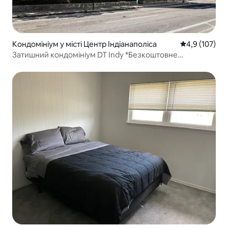
Кондомініум у місті Центр Індіанаполіса
Середня оцінк
4,9 (107)
Затишний кондомініум DT Indy *Безкоштовне
паркування*