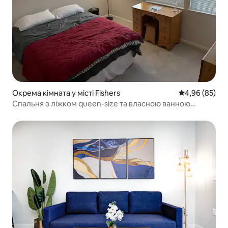
Окрема кімната у місті Fishers
Середня оцінка
4,96 (85)
Спальня з ліжком queen-size та власною ванною
кімнатою в тихому кондомініумі