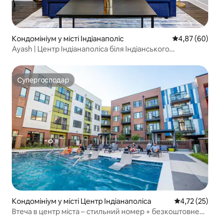
Кондомініум у місті Індіанаполіс
Середня оцінка
4,87 (60)
Ayash | Центр Індіанаполіса біля Індіанського
університету з безкоштовним паркуванням
Супергосподар
Супергосподар
Кондомініум у місті Центр Індіанаполіса
Середня оцінк
4,72 (25)
Втеча в центр міста – стильний номер + безкоштовне