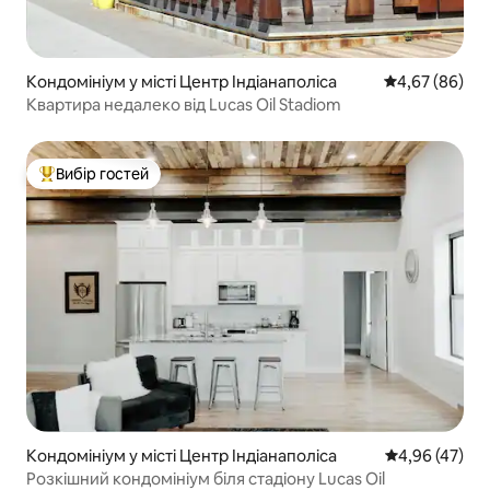
Кондомініум у місті Центр Індіанаполіса
Середня оцінка
4,67 (86)
Квартира недалеко від Lucas Oil Stadiom
Вибір гостей
Топ вибір гостей
Кондомініум у місті Центр Індіанаполіса
Середня оцінк
4,96 (47)
Розкішний кондомініум біля стадіону Lucas Oil