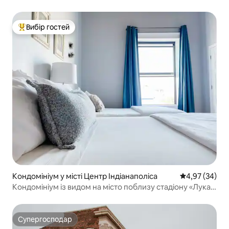
Вибір гостей
Топ вибір гостей
Кондомініум у місті Центр Індіанаполіса
Середня оцінк
4,97 (34)
Кондомініум із видом на місто поблизу стадіону «Лукас
Ойл Стедіум»
Супергосподар
Супергосподар