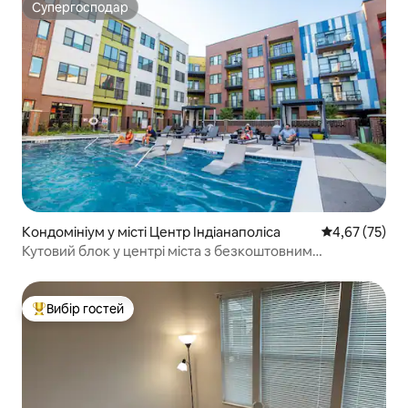
Супергосподар
Супергосподар
Кондомініум у місті Центр Індіанаполіса
Середня оцінк
4,67 (75)
Кутовий блок у центрі міста з безкоштовним
паркуванням
Вибір гостей
Топ вибір гостей