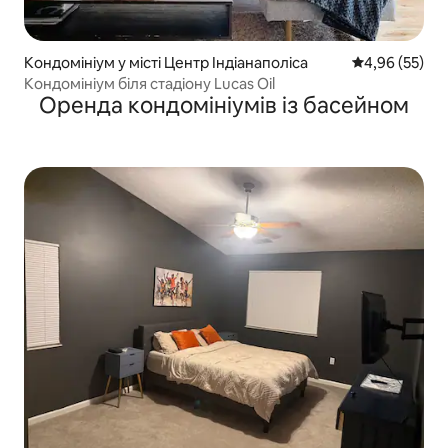
Кондомініум у місті Центр Індіанаполіса
Середня оцінк
4,96 (55)
Кондомініум біля стадіону Lucas Oil
Оренда кондомініумів із басейном