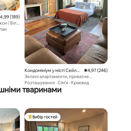
ередня оцінка: 4,99 з 5, відгуки: 189
4,99 (189)
он | Біля
лан
Кондомініум у місті Сейле
Середня оцінка: 4,97 з 
4,97 (246)
м
Зелені апартаменти, приватне
паркування включено
Розташування
·
Сім’я
·
Краєвид
ашніми тваринами
Вибір гостей
Топ вибір гостей