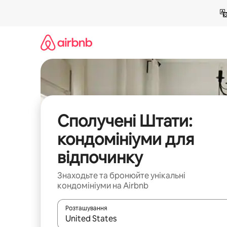
Перейти
до
вмісту
Сполучені Штати:
кондомініуми для
відпочинку
Знаходьте та бронюйте унікальні
кондомініуми на Airbnb
Розташування
Отримавши результати пошуку, використовуйте дл