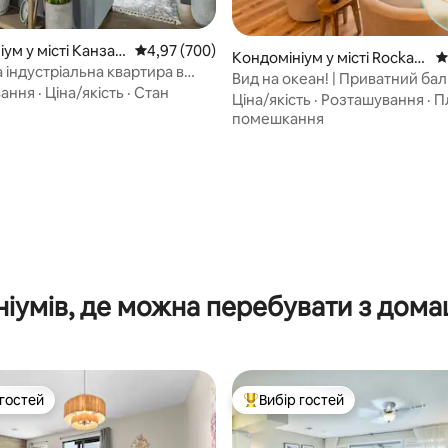
5, відгуки: 304
ум у місті Канзас
Середня оцінка: 4,97 з 5, відгуки: 700
4,97 (700)
Кондомініум у місті Rockaw
С
 індустріальна квартира в
ay Beach
Вид на океан! | Приватний балк
нзас-Сіті
вання
·
Ціна/якість
·
Стан
пляжу!
Ціна/якість
·
Розташування
·
П
помешкання
іумів, де можна перебувати з дом
 гостей
Вибір гостей
р гостей
Топ вибір гостей