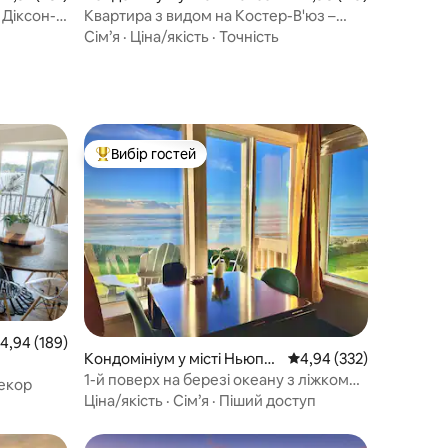
 Діксон-
Квартира з видом на Костер-В'юз –
SDC 2 милі – Лейк-Індіан-Пойнт –
Сім’я
·
Ціна/якість
·
Точність
Озаркс
Вибір гостей
Топ вибір гостей
ередня оцінка: 4,94 з 5, відгуки: 189
4,94 (189)
Кондомініум у місті Ньюпо
Середня оцінка: 4,94 з 
4,94 (332)
рт
1-й поверх на березі океану з ліжком
екор
розміру King size, гідромасажною
Ціна/якість
·
Сім’я
·
Піший доступ
ванною та кондиціонером