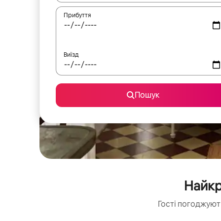
Прибуття
Виїзд
Пошук
Найкр
Гості погоджують