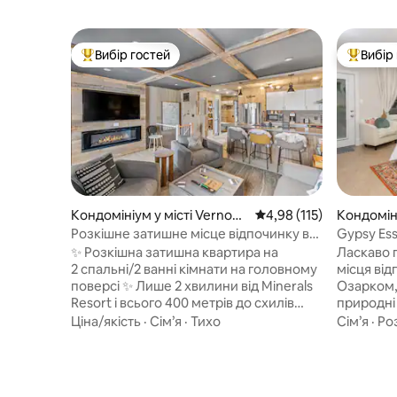
Вибір гостей
Вибір
Топ вибір гостей
Топ вибі
Кондомініум у місті Vernon
Середня оцінка: 4,98 з 
4,98 (115)
Кондоміні
Township
ngs
Розкішне затишне місце відпочинку в
Gypsy Ess
горах, 2 спальні, 2 ванні кімнати – лижі/
чарівного
✨ Розкішна затишна квартира на
Ласкаво 
спа.
2 спальні/2 ванні кімнати на головному
місця ві
поверсі ✨ Лише 2 хвилини від Minerals
Озарком, 
Resort і всього 400 метрів до схилів
природні 
Mountain Creek🎿, аквапарку, полів для
створюют
Ціна/якість
·
Сім’я
·
Тихо
Сім’я
·
Ро
гольфу та мальовничих стежок.
за декіль
Відпочиньте на м’яких ліжках, у ваннах,
Еврика-С
схожих на спа, або насолоджуйтеся
автомобіл
настільними іграми біля телевізорів 4K
бутики, г