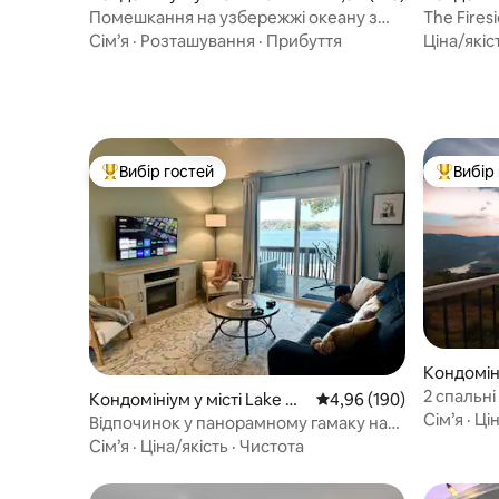
ok
bors
Помешкання на узбережжі океану з
The Fires
видом на Три арки
Сім’я
·
Розташування
·
Прибуття
Ціна/якіс
Вибір гостей
Вибір
Топ вибір гостей
Топ вибі
Кондоміні
2 спальні
Кондомініум у місті Lake Oz
Середня оцінка: 4,96 з 
4,96 (190)
дивовижн
Сім’я
·
Цін
ark
Відпочинок у панорамному гамаку на
березі озера + басейн із солоною
Сім’я
·
Ціна/якість
·
Чистота
водою