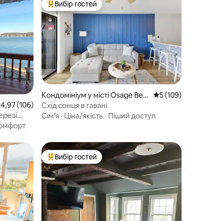
Вибір гостей
Топ вибір гостей
Кондомініум у місті Osage Bea
Середня оцінка: 5 з 
5 (109)
ch
ередня оцінка: 4,97 з 5, відгуки: 106
4,97 (106)
Схід сонця в гавані
ерезі
Сім’я
·
Ціна/якість
·
Піший доступ
омфорт
Вибір гостей
Топ вибір гостей