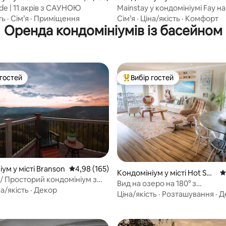
ь
ide | 11 акрів з САУНОЮ
Mainstay у кондомініумі Fay на
стріт
ть
·
Сім’я
·
Приміщення
Сім’я
·
Ціна/якість
·
Комфорт
Оренда кондомініумів із басейном
 гостей
Вибір гостей
р гостей
Топ вибір гостей
ум у місті Branson
Середня оцінка: 4,98 з 5, відгуки: 165
4,98 (165)
Кондомініум у місті Hot Spri
С
 / Просторий кондомініум з
5, відгуки: 190
ngs
Вид на озеро на 180° з
им видом на гори
а/якість
·
Декор
велотренажером/басейном
Ціна/якість
·
Розташування
·
Д