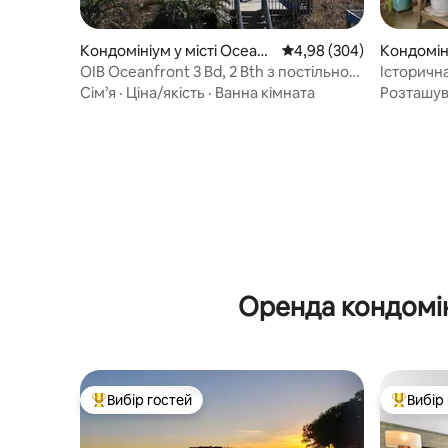
Кондомініум у місті Ocean I
Середня оцінка: 4,98 з 
4,98 (304)
Кондоміні
sle Beach
-Сіті
OIB Oceanfront 3 Bd, 2 Bth з постільною
Історична
білизною!
центрі Ка
Сім’я
·
Ціна/якість
·
Ванна кімната
Розташу
Оренда кондомін
Вибір гостей
Вибір
Топ вибір гостей
Топ вибі