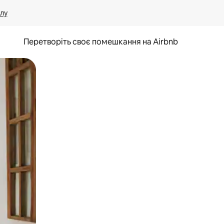
лу
Перетворіть своє помешкання на Airbnb
и дотику та гортання.