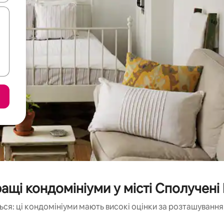
ащі кондомініуми у місті Сполучені
ся: ці кондомініуми мають високі оцінки за розташування,