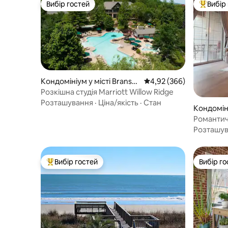
Вибір гостей
Вибір
Вибір гостей
Топ вибі
Кондомініум у місті Branso
Середня оцінка: 4,92 з 
4,92 (366)
n
Розкішна студія Marriott Willow Ridge
Розташування
·
Ціна/якість
·
Стан
Кондоміні
n
Романтич
патіо з 1
Розташу
Вибір гостей
Вибір го
Топ вибір гостей
Вибір го