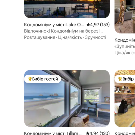
Кондомініум у місті Lake Oz
Середня оцінка: 4,97 з 
4,97 (153)
ark
Відпочинок! Кондомініум на березі
озера, 2 басейни, риболовля!
Розташування
·
Ціна/якість
·
Зручності
Кондоміні
«Зупиніть
Royale на
Ціна/якіс
Вибір гостей
Вибір
Топ вибір гостей
Топ вибі
Кондомініум у місті Tillamo
Середня оцінка: 4,94 з 
4,94 (120)
Кондоміні