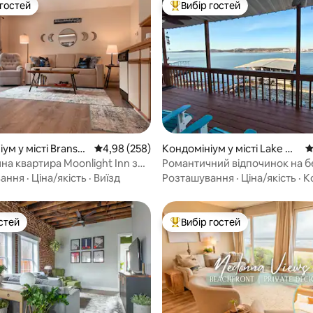
 гостей
Вибір гостей
р гостей
Топ вибір гостей
5, відгуки: 366
ум у місті Branso
Середня оцінка: 4,98 з 5, відгуки: 258
4,98 (258)
Кондомініум у місті Lake Oz
С
ark
на квартира Moonlight Inn з
Романтичний відпочинок на б
 спальнею
озера – поруч з озером!
вання
·
Ціна/якість
·
Виїзд
Розташування
·
Ціна/якість
·
К
стей
Вибір гостей
стей
Топ вибір гостей