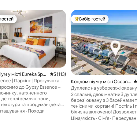
 гостей
Вибір гостей
р гостей
Топ вибір гостей
5, відгуки: 115
ум у місті Eureka Spri
Середня оцінка: 5 з 5, відгуки: 113
5 (113)
ence | Паркінг | Прогулянка до
Кондомініум у місті Ocean I
С
 центру міста
просимо до Gypsy Essence –
sle Beach
Дуплекс на узбережжі океану
дпочинку, натхненного
постільна білизна включена!
2 спальні, двокімнатний дупл
де теплі земляні тони,
березі океану з 3 басейнами 
текстури та продумані деталі
тенісними кортами! Постіль і 
ь атмосферу спокою всього
зташування
·
Походи
білизна включено! Дозволяєт
ка хвилин пішки від центру
оренда приватної під 'їзної до
Ціна/якість
·
Сім’я
·
Пересуван
прінгс. Залиште свій
гольф-кара. Вибачте, суворі 
ь, досліджуйте чарівні вулиці,
щодо заборони домашніх твар
алереї, ресторани та стежки, а
тижнева оренда в літній сезон 