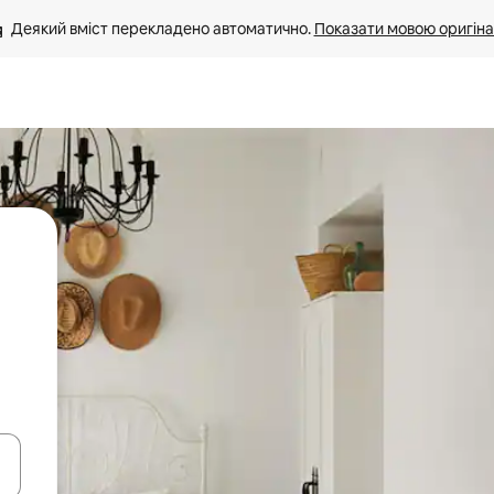
Деякий вміст перекладено автоматично. 
Показати мовою оригіна
я навігації сторінкою клавіші зі стрілками вгору та вниз або жест