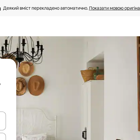
Деякий вміст перекладено автоматично. 
Показати мовою оригіна
у
я навігації сторінкою клавіші зі стрілками вгору та вниз або жест