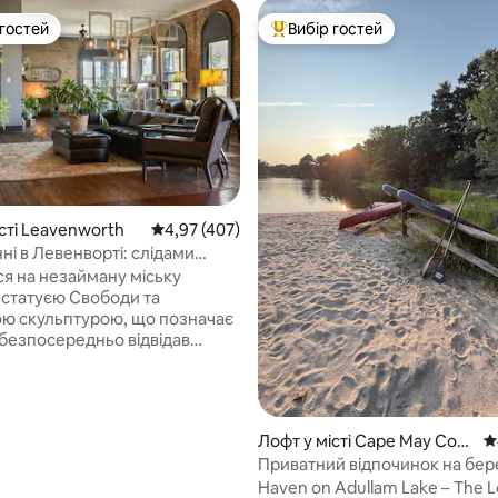
 гостей
Вибір гостей
р гостей
Топ вибір гостей
сті Leavenworth
Середня оцінка: 4,97 з 5, відгуки: 407
4,97 (407)
ні в Левенворті: слідами
5, відгуки: 101
а
ся на незайману міську
і статуєю Свободи та
ю скульптурою, що позначає
 безпосередньо відвідав
бе, перш ніж оголосити про
до пресвітації. Оригінальна
 деревина в цьому унікальному
ому будинку витримали
Лофт у місті Cape May Cour
С
 часом. Підніміться на ліфті
t House
Приватний відпочинок на бер
ах) на 2-й поверх.
| Лофт у Хейвені
Haven on Adullam Lake – The L
ане в центрі історичного