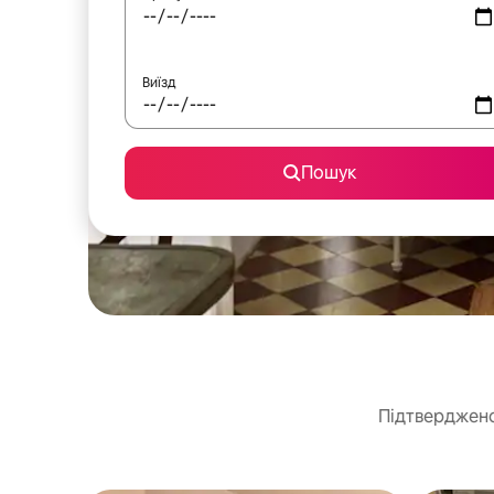
Виїзд
Пошук
Підтверджено