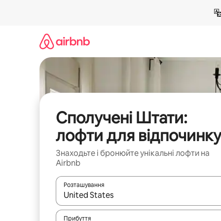
Перейти
до
вмісту
Сполучені Штати:
лофти для відпочинк
Знаходьте і бронюйте унікальні лофти на
Airbnb
Розташування
Отримавши результати пошуку, використовуйте дл
Прибуття