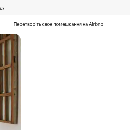
лу
Перетворіть своє помешкання на Airbnb
и дотику та гортання.