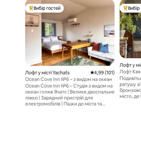
Вибір гостей
Вибір
Топ вибір гостей
Топ вибі
Лофт у мі
Лофт Квін
Лофт у місті Yachats
Середня оцінка: 4,99 з 
4,99 (101)
Лінкольн
Подивіть
Ocean Cove Inn №6 – з видом на океан
ратушу з
Ocean Cove Inn №6 – Студія з видом на
бронзово
океан і пляж Ячатс | Велике двоспальне
місто, де
ліжко | Зарядний пристрій для
Чесний А
електромобілів | Пішки до міста та
пробіжку 
прибережних водойм Прокидайтеся з
цегла та
краєвидами та звуками узбережжя
170-річн
Орегону в Ocean Cove Inn #6, затишній
перевірку
студії з панорамним видом на океан
(або сход
прямо над пляжем, де річка Ячатс
Розташов
зустрічається з морем. Цей