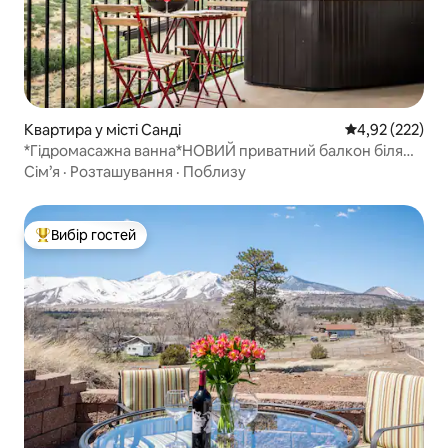
Квартира у місті Санді
Середня оцінка
4,92 (222)
*Гідромасажна ванна*НОВИЙ приватний балкон біля
лижного курорту
Сім’я
·
Розташування
·
Поблизу
Вибір гостей
Топ вибір гостей