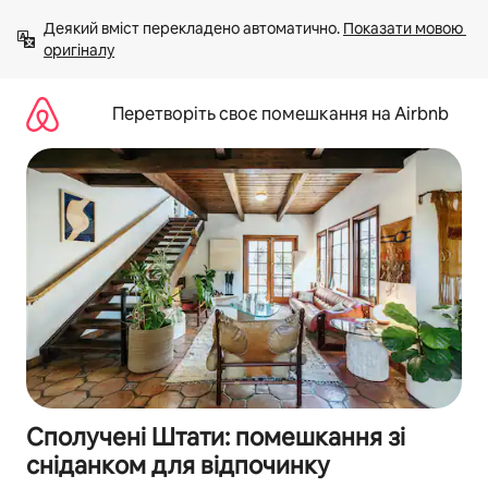
Перейти
Деякий вміст перекладено автоматично. 
Показати мовою 
до
оригіналу
вмісту
Перетворіть своє помешкання на Airbnb
Сполучені Штати: помешкання зі
сніданком для відпочинку