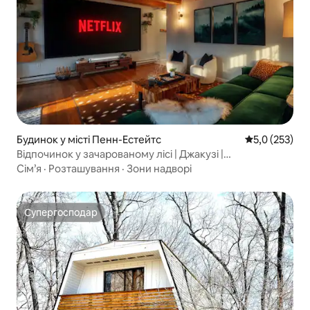
Будинок у місті Пенн-Естейтс
Середня оцінк
5,0 (253)
Відпочинок у зачарованому лісі | Джакузі |
Кінопроекційний екран
Сім’я
·
Розташування
·
Зони надворі
Супергосподар
Супергосподар