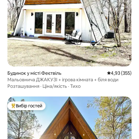
Будинок у місті Феєтвіль
Середня оцінка
4,93 (355)
Мальовнича ДЖАКУЗІ + ігрова кімната + біля води
Розташування
·
Ціна/якість
·
Тихо
Вибір гостей
Топ вибір гостей