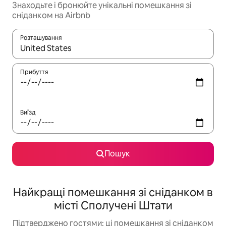
Знаходьте і бронюйте унікальні помешкання зі
сніданком на Airbnb
Розташування
Отримавши результати пошуку, використовуйте для навігації с
Прибуття
Виїзд
Пошук
Найкращі помешкання зі сніданком в
місті Сполучені Штати
Підтверджено гостями: ці помешкання зі сніданком