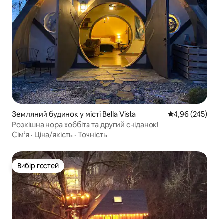
Земляний будинок у місті Bella Vista
Середня оцінка:
4,96 (245)
Розкішна нора хоббіта та другий сніданок!
Сім’я
·
Ціна/якість
·
Точність
Вибір гостей
Вибір гостей