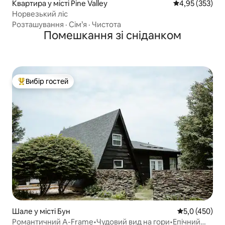
Квартира у місті Pine Valley
Середня оцінка
4,95 (353)
Норвезький ліс
Розташування
·
Сім’я
·
Чистота
Помешкання зі сніданком
Вибір гостей
Топ вибір гостей
Шале у місті Бун
Середня оцінк
5,0 (450)
Романтичний A-Frame•Чудовий вид на гори•Епічний