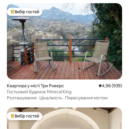
Вибір гостей
Топ вибір гостей
Квартира у місті Три Риверс
Середня оцінка:
4,96 (939)
Гостьовий будинок Mineral King
Розташування
·
Ціна/якість
·
Пересування містом
Вибір гостей
Топ вибір гостей