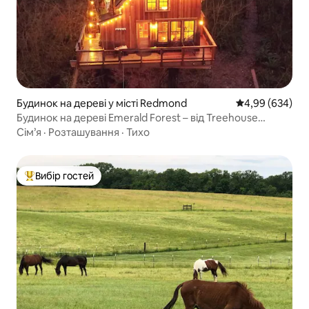
Будинок на дереві у місті Redmond
Середня оцінка:
4,99 (634)
Будинок на дереві Emerald Forest – від Treehouse
Masters
Сім’я
·
Розташування
·
Тихо
Вибір гостей
Топ вибір гостей