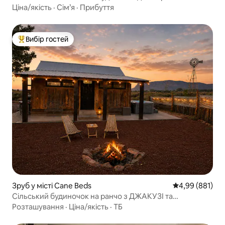
душ
Ціна/якість
·
Сім’я
·
Прибуття
Вибір гостей
Топ вибір гостей
Зруб у місті Cane Beds
Середня оцінка:
4,99 (881)
Сільський будиночок на ранчо з ДЖАКУЗІ та
дивовижними краєвидами! Сіон
Розташування
·
Ціна/якість
·
ТБ