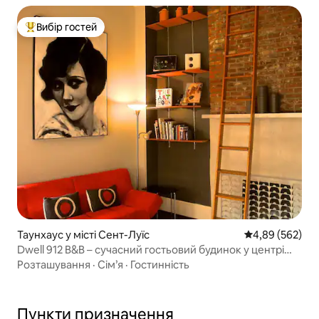
Вибір гостей
Топ вибір гостей
Таунхаус у місті Сент-Луїс
Середня оцінка:
4,89 (562)
Dwell 912 B&B – сучасний гостьовий будинок у центрі
міста – Soulard
Розташування
·
Сім’я
·
Гостинність
Пункти призначення