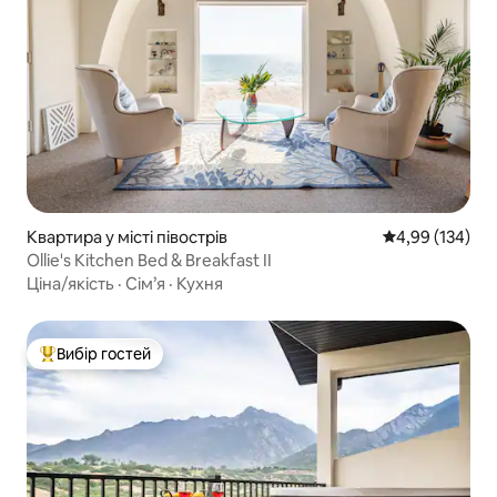
Квартира у місті півострів
Середня оцінка
4,99 (134)
Ollie's Kitchen Bed & Breakfast II
Ціна/якість
·
Сім’я
·
Кухня
Вибір гостей
Топ вибір гостей