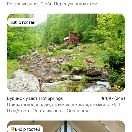
домашніми тваринами, з гідромасажною ванною та
Розташування
·
Сім’я
·
Пересування містом
каяками
Вибір гостей
Вибір гостей
Будинок у місті Hot Springs
Середня оцінка:
4,97 (249)
Приватні водоспади, струмок, джакузі, стежки та EV II
Ціна/якість
·
Розташування
·
Опалення
Вибір гостей
Топ вибір гостей