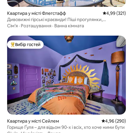
Квартира у місті Флегстафф
Середня оцінка
4,99 (321)
Дивовижні гірські краєвиди! Піші прогулянки,
спостереження за зірками, вогнище
Сім’я
·
Розташування
·
Ванна кімната
Вибір гостей
Топ вибір гостей
Квартира у місті Сейлем
Середня оцінка:
4,96 (290)
Горище Ґуля – для відьом 90-х і всіх, хто хоче ними бути