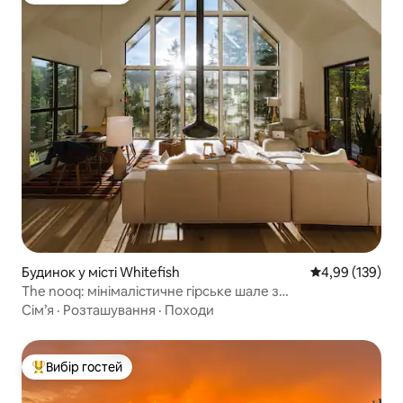
Будинок у місті Whitefish
Середня оцінка
4,99 (139)
The nooq: мінімалістичне гірське шале з
гідромасажною ванною
Сім’я
·
Розташування
·
Походи
Вибір гостей
Топ вибір гостей