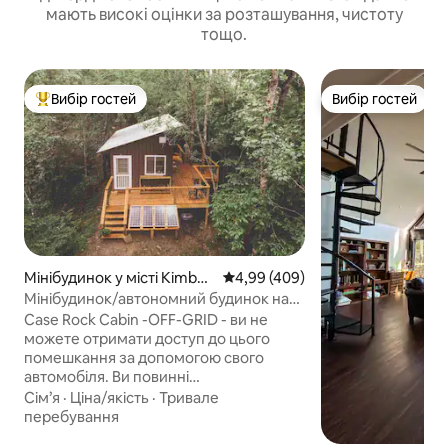
мають високі оцінки за розташування, чистоту
тощо.
Вибір гостей
Вибір гостей
Топ вибір гостей
Вибір гостей
Мінібудинок у місті Kimberl
Середня оцінка: 4,99 з 5, відгук
4,99 (409)
y
Мінібудинок/автономний будинок на
деревах/зруб Case Rock
Case Rock Cabin -OFF-GRID - ви не
можете отримати доступ до цього
помешкання за допомогою свого
автомобіля. Ви повинні
припаркуватися біля головного
Сім’я
·
Ціна/якість
·
Тривале
будинку та проїхати 1,25 милі до зрубу
перебування
в Case Rock UTV під керуванням