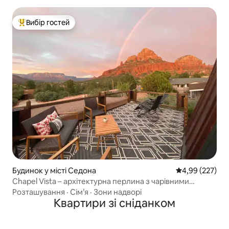
Вибір гостей
Топ вибір гостей
Будинок у місті Седона
Середня оцінка:
4,99 (227)
Chapel Vista – архітектурна перлина з чарівними
краєвидами
Розташування
·
Сім’я
·
Зони надворі
Квартири зі сніданком