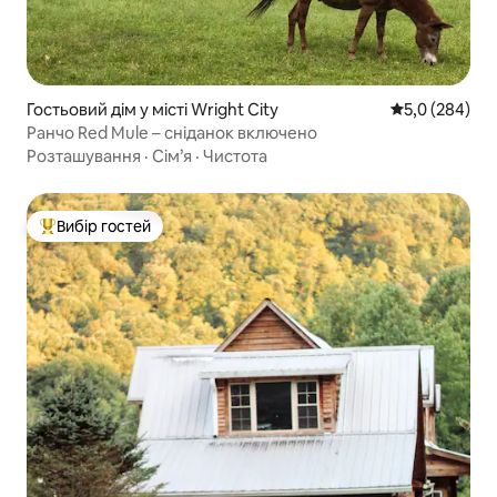
Гостьовий дім у місті Wright City
Середня оцінк
5,0 (284)
Ранчо Red Mule – сніданок включено
Розташування
·
Сім’я
·
Чистота
Вибір гостей
Топ вибір гостей