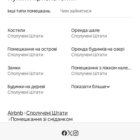
Інші типи помешкань
Чим зайнятися
Хостели
Оренда шале
Сполучені Штати
Сполучені Штати
Помешкання на острові
Оренда будинків на озері
Сполучені Штати
Сполучені Штати
Замки
Помешкання з ліжком належної висоти для людей з особливими потребами
Сполучені Штати
Сполучені Штати
Будинки на дереві
Показати більше
Сполучені Штати
Airbnb
Сполучені Штати
Помешкання зі сніданком