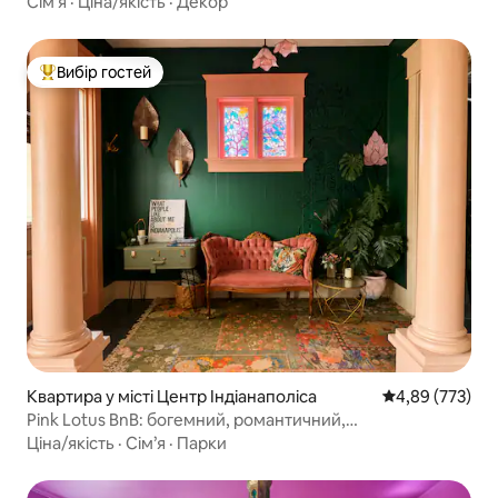
Сім’я
·
Ціна/якість
·
Декор
Вибір гостей
Топ вибір гостей
Квартира у місті Центр Індіанаполіса
Середня оцінка:
4,89 (773)
Pink Lotus BnB: богемний, романтичний,
укомплектований, *розташування
Ціна/якість
·
Сім’я
·
Парки