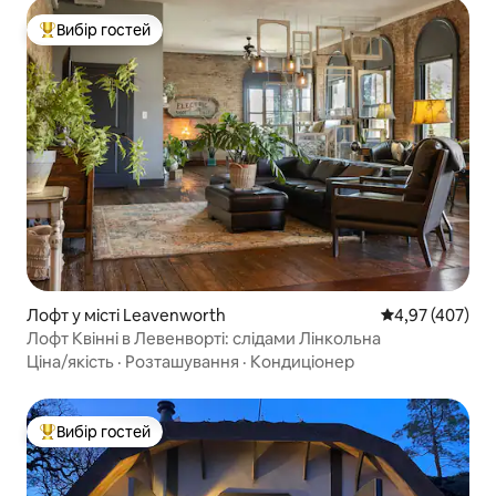
Вибір гостей
Топ вибір гостей
Лофт у місті Leavenworth
Середня оцінка:
4,97 (407)
Лофт Квінні в Левенворті: слідами Лінкольна
Ціна/якість
·
Розташування
·
Кондиціонер
Вибір гостей
Топ вибір гостей