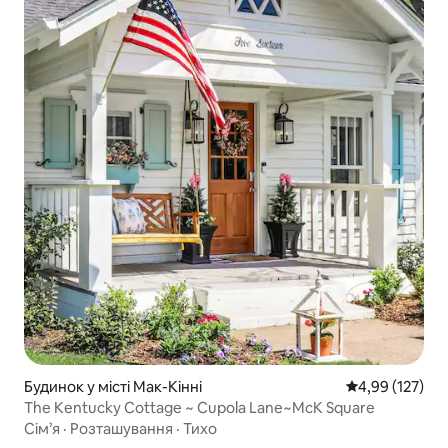
Будинок у місті Мак-Кінні
Середня оцінка
4,99 (127)
The Kentucky Cottage ~ Cupola Lane~McK Square
Сім’я
·
Розташування
·
Тихо