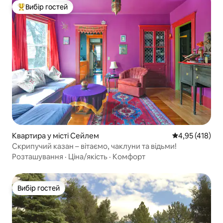
Вибір гостей
Топ вибір гостей
Квартира у місті Сейлем
Середня оцінка
4,95 (418)
Скрипучий казан – вітаємо, чаклуни та відьми!
Розташування
·
Ціна/якість
·
Комфорт
Вибір гостей
Вибір гостей