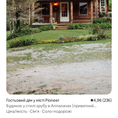
Гостьовий дім у місті Pioneer
Середня оцінка:
4,96 (236)
Будинок у стилі зрубу в Аппалачах (приватний
відпочинок)
Ціна/якість
·
Сім’я
·
Соло-подорожі