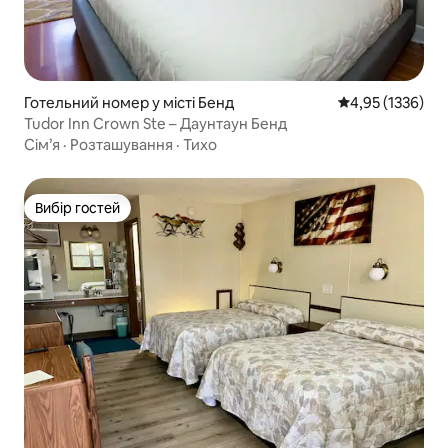
Готельний номер у місті Бенд
Середня оцінка: 
4,95 (1336)
Tudor Inn Crown Ste – Даунтаун Бенд
Сім’я
·
Розташування
·
Тихо
Вибір гостей
Вибір гостей