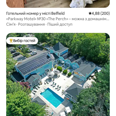
Готельний номер у місті Belfield
Середня оцінка:
4,88 (200)
«Parkway Motel» №30 «The Perch» – можна з домашніми
тваринами
Сім’я
·
Розташування
·
Піший доступ
Вибір гостей
Топ вибір гостей