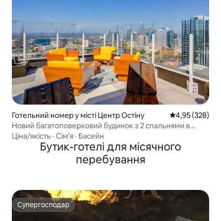
Готельний номер у місті Центр Остіну
Середня оцінка:
4,95 (328)
Новий багатоповерховий будинок з 2 спальнями в
районі Рейні
Ціна/якість
·
Сім’я
·
Басейн
Бутик-готелі для місячного
перебування
Супергосподар
Супергосподар