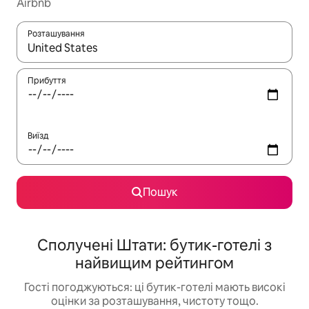
Airbnb
Розташування
Отримавши результати пошуку, використовуйте для навігації с
Прибуття
Виїзд
Пошук
Сполучені Штати: бутик-готелі з
найвищим рейтингом
Гості погоджуються: ці бутик-готелі мають високі
оцінки за розташування, чистоту тощо.