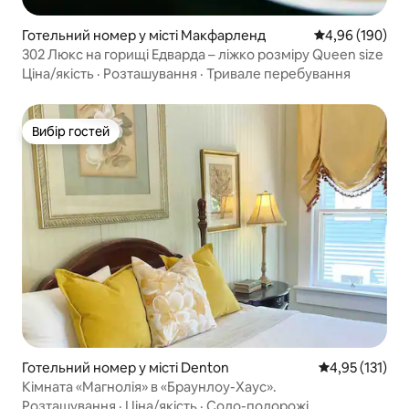
Готельний номер у місті Макфарленд
Середня оцінка:
4,96 (190)
302 Люкс на горищі Едварда – ліжко розміру Queen size
Ціна/якість
·
Розташування
·
Тривале перебування
Вибір гостей
Вибір гостей
Готельний номер у місті Denton
Середня оцінка
4,95 (131)
Кімната «Магнолія» в «Браунлоу-Хаус».
Розташування
·
Ціна/якість
·
Соло-подорожі