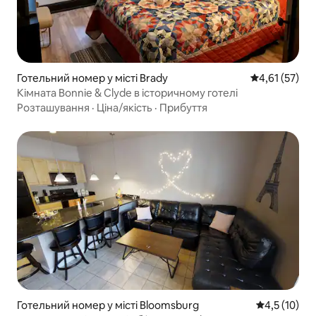
Готельний номер у місті Brady
Середня оцінк
4,61 (57)
Кімната Bonnie & Clyde в історичному готелі
Розташування
·
Ціна/якість
·
Прибуття
Готельний номер у місті Bloomsburg
Середня оцін
4,5 (10)