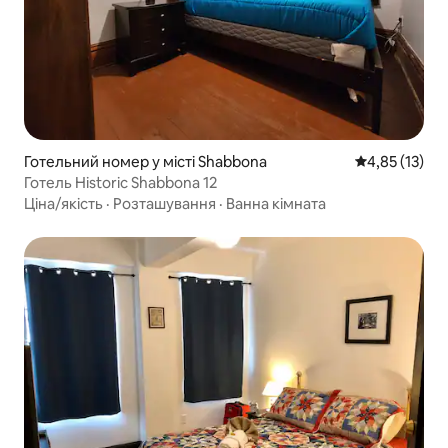
Готельний номер у місті Shabbona
Середня оцінк
4,85 (13)
Готель Historic Shabbona 12
Ціна/якість
·
Розташування
·
Ванна кімната