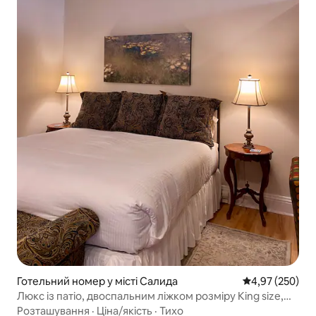
Готельний номер у місті Салида
Середня оцінка:
4,97 (250)
Люкс із патіо, двоспальним ліжком розміру King size,
паркінгом, повністю обладнаною кухнею
Розташування
·
Ціна/якість
·
Тихо