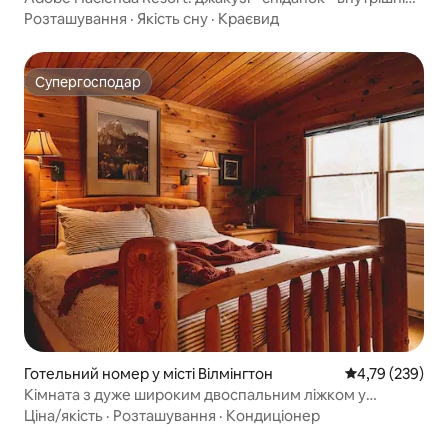
дворик
Розташування
·
Якість сну
·
Краєвид
Супергосподар
Супергосподар
Готельний номер у місті Вілмінгтон
Середня оцінка
4,79 (239)
Кімната з дуже широким двоспальним ліжком у
трикутному зрубі поблизу Вайтфейса
Ціна/якість
·
Розташування
·
Кондиціонер