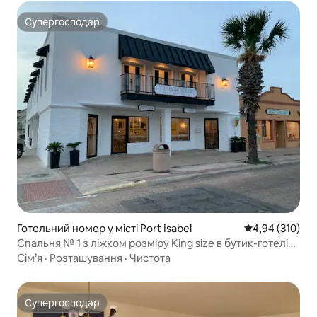
Супергосподар
Супергосподар
Готельний номер у місті Port Isabel
Середня оцінка
4,94 (310)
Спальня № 1 з ліжком розміру King size в бутик-готелі
The Lighthouse
Сім’я
·
Розташування
·
Чистота
Супергосподар
Супергосподар