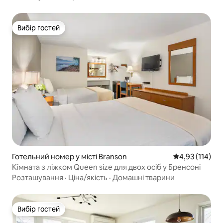
Вибір гостей
Вибір гостей
Готельний номер у місті Branson
Середня оцінка
4,93 (114)
Кімната з ліжком Queen size для двох осіб у Бренсоні
Розташування
·
Ціна/якість
·
Домашні тварини
Вибір гостей
Вибір гостей