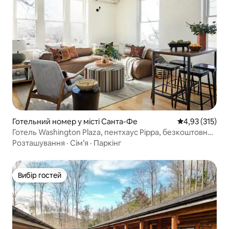
Готельний номер у місті Санта-Фе
Середня оцінка
4,93 (315)
Готель Washington Plaza, пентхаус Pippa, безкоштовна
парковка
Розташування
·
Сім’я
·
Паркінг
Вибір гостей
Вибір гостей