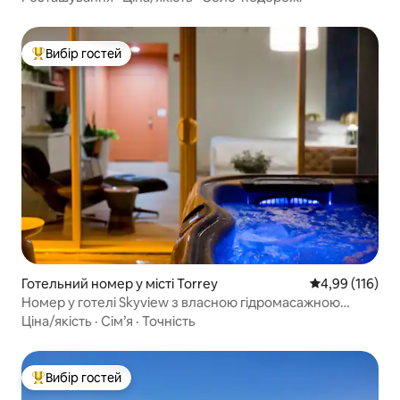
Вибір гостей
Топ вибір гостей
Готельний номер у місті Torrey
Середня оцінка
4,99 (116)
Номер у готелі Skyview з власною гідромасажною
ванною та патіо
Ціна/якість
·
Сім’я
·
Точність
Вибір гостей
Топ вибір гостей