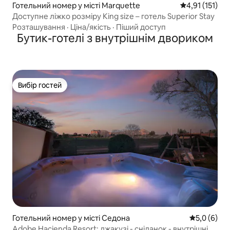
Готельний номер у місті Marquette
Середня оцінка
4,91 (151)
Доступне ліжко розміру King size – готель Superior Stay
Розташування
·
Ціна/якість
·
Піший доступ
Бутик-готелі з внутрішнім двориком
Вибір гостей
Вибір гостей
Готельний номер у місті Седона
Середня оці
5,0 (6)
Adobe Hacienda Resort: джакузі - сніданок - внутрішній