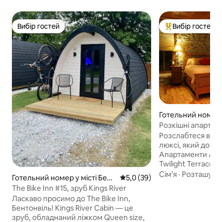
Вибір гостей
Вибір гостей
Вибір гостей
Топ вибір гостей
Готельний номер у
reka Springs
Розкішні апартаме
приватність і зруч
Розслабтеся в п
люксі, який дозв
Апартаменти Ande
Twilight Terrace
дивовижних квадр
Сім’я
·
Розташува
Готельний номер у місті Бент
Середня оцінка: 5,0 з 5, відгу
5,0 (39)
Почувайтеся як у
онвіль
The Bike Inn #15, зруб Kings River
чудовому декору 
Ласкаво просимо до The Bike Inn,
ремесел, міні-кух
Бентонвіль! Kings River Cabin — це
мікрохвильовою пі
зруб, обладнаний ліжком Queen size,
телевізором з пл