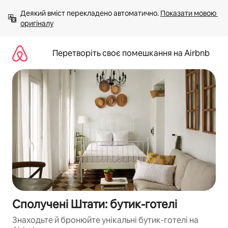
Перейти
Деякий вміст перекладено автоматично. 
Показати мовою 
до
оригіналу
вмісту
Перетворіть своє помешкання на Airbnb
Сполучені Штати: бутик-готелі
Знаходьте й бронюйте унікальні бутик-готелі на