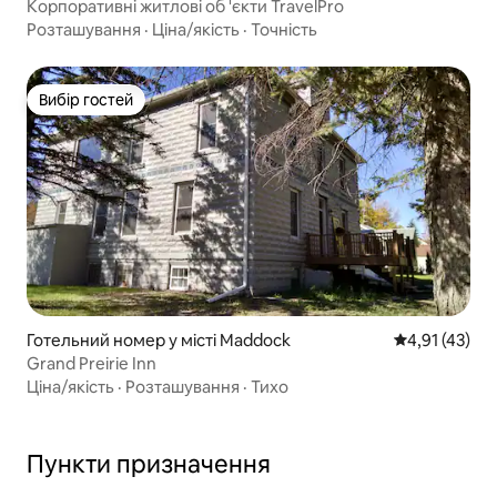
Корпоративні житлові об 'єкти TravelPro
Розташування
·
Ціна/якість
·
Точність
Вибір гостей
Вибір гостей
Готельний номер у місті Maddock
Середня оцінк
4,91 (43)
Grand Preirie Inn
Ціна/якість
·
Розташування
·
Тихо
Пункти призначення