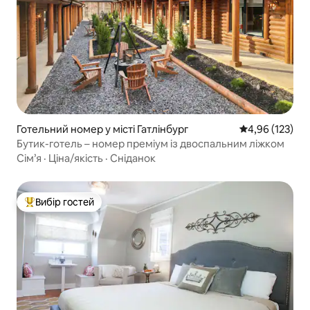
Готельний номер у місті Гатлінбург
Середня оцінка
4,96 (123)
Бутик-готель – номер преміум із двоспальним ліжком
Сім’я
·
Ціна/якість
·
Сніданок
Вибір гостей
Топ вибір гостей