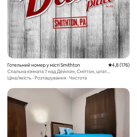
Готельний номер у місті Smithton
Середня оцінк
4,8 (176)
Спальна кімната 7 над Дейлом, Сміттон, штат
Пенсильванія
Ціна/якість
·
Розташування
·
Чистота