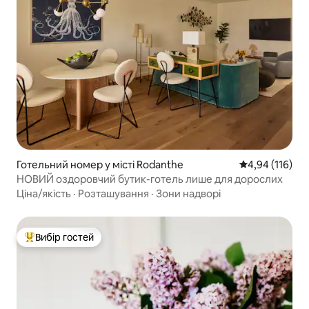
Готельний номер у місті Rodanthe
Середня оцінка
4,94 (116)
НОВИЙ оздоровчий бутик-готель лише для дорослих
Ціна/якість
·
Розташування
·
Зони надворі
Вибір гостей
Топ вибір гостей