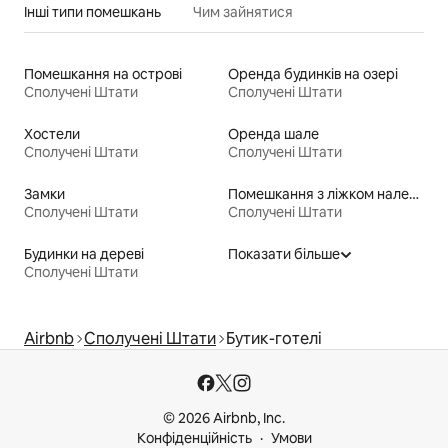
Інші типи помешкань
Чим зайнятися
Помешкання на острові
Оренда будинків на озері
Сполучені Штати
Сполучені Штати
Хостели
Оренда шале
Сполучені Штати
Сполучені Штати
Замки
Помешкання з ліжком належної висоти для людей з особливими потребами
Сполучені Штати
Сполучені Штати
Будинки на дереві
Показати більше
Сполучені Штати
Airbnb
Сполучені Штати
Бутик-готелі
© 2026 Airbnb, Inc.
Конфіденційність
Умови