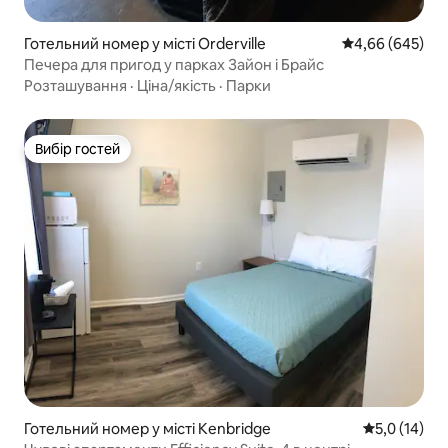
Готельний номер у місті Orderville
Середня оцінка:
4,66 (645)
Печера для пригод у парках Зайон і Брайс
Розташування
·
Ціна/якість
·
Парки
Вибір гостей
Вибір гостей
Готельний номер у місті Kenbridge
Середня оцін
5,0 (14)