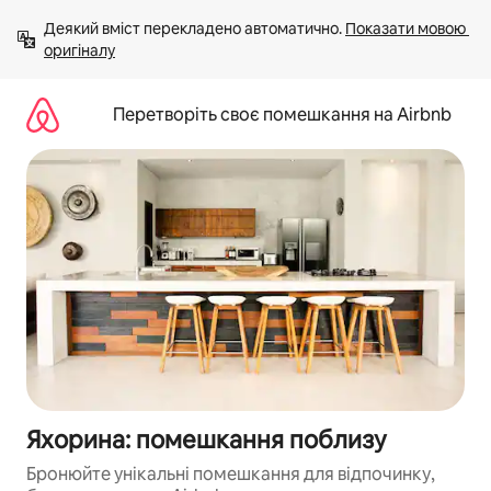
Перейти
Деякий вміст перекладено автоматично. 
Показати мовою 
до
оригіналу
вмісту
Перетворіть своє помешкання на Airbnb
Яхорина: помешкання поблизу
Бронюйте унікальні помешкання для відпочинку,