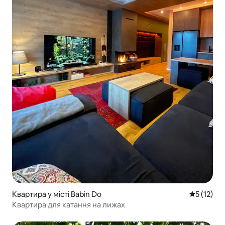
Квартира у місті Babin Do
Середня оц
5 (12)
Квартира для катання на лижах