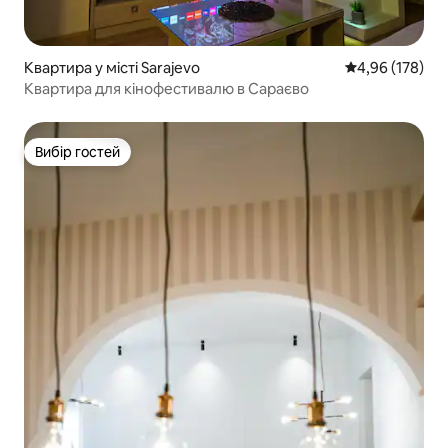
Квартира у місті Sarajevo
Середня оцінка
4,96 (178)
Квартира для кінофестивалю в Сараєво
Вибір гостей
Вибір гостей