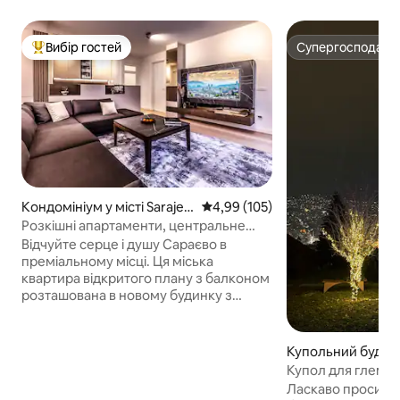
Вибір гостей
Супергосподар
Топ вибір гостей
Супергосподар
Кондомініум у місті Sarajev
Середня оцінка: 4,99 з 5, відгук
4,99 (105)
o
Розкішні апартаменти, центральне
розташування – безкоштовний гараж
Відчуйте серце і душу Сараєво в
преміальному місці. Ця міська
квартира відкритого плану з балконом
розташована в новому будинку з
приватним гаражем, охороною та
доступом до ліфта в декількох кроках
від Сараєвського собору.
Купольний будинок
Розташований у самому
arajevo
Купол для глемпі
центральному районі, ви матимете
ванною та дивов
Ласкаво просимо 
все, що знаходиться в межах