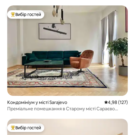
Вибір гостей
Топ вибір гостей
Кондомініум у місті Sarajevo
Середня оцінка
4,98 (127)
Преміальне помешкання в Старому місті Сараєво
1000 кв. футів/93 кв. м
Вибір гостей
Топ вибір гостей