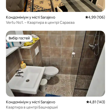
Кондомініум у місті Sarajevo
Середня оцінка:
4,99 (106)
Vertu No1. – Квартира в центрі Сараєва
Вибір гостей
Вибір гостей
Кондомініум у місті Sarajevo
Середня оцінка
4,81 (143)
Квартира в центрі Башчаршиї