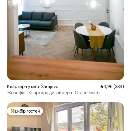
Квартира у місті Sarajevo
Середня оцінка:
4,96 (284)
Жозефін · Квартира дизайнера · Старе місто
Вибір гостей
Топ вибір гостей