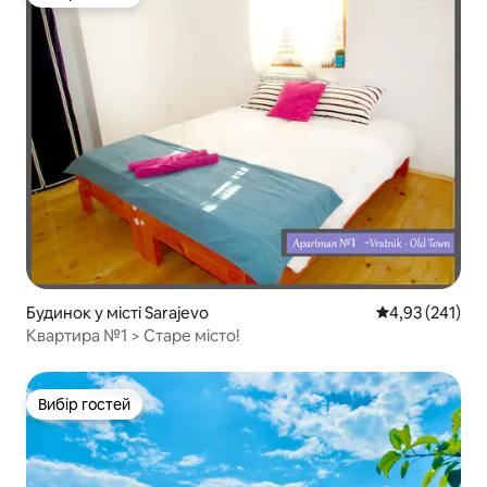
Вибір гостей
Будинок у місті Sarajevo
Середня оцінка
4,93 (241)
Квартира №1 > Старе місто!
Вибір гостей
Вибір гостей