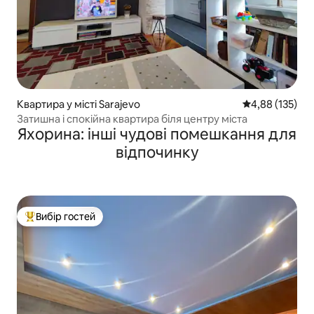
Квартира у місті Sarajevo
Середня оцінка
4,88 (135)
Затишна і спокійна квартира біля центру міста
Яхорина: інші чудові помешкання для
відпочинку
Вибір гостей
Топ вибір гостей