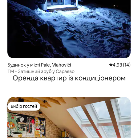
Будинок у місті Pale, Vlahovići
Середня оцінк
4,93 (14)
TM • Затишний зруб у Сараєво
Оренда квартир із кондиціонером
Вибір гостей
Вибір гостей