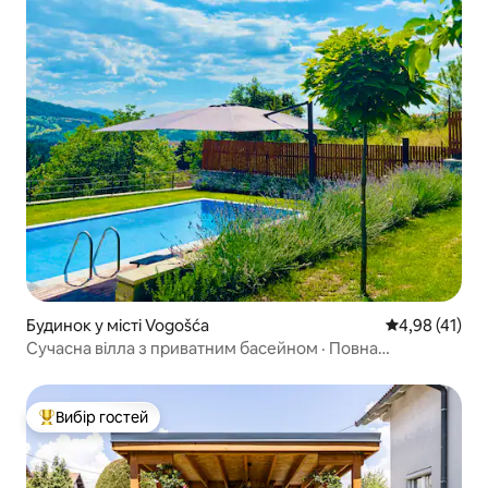
Будинок у місті Vogošća
Середня оцінк
4,98 (41)
Сучасна вілла з приватним басейном · Повна
конфіденційність і сад
Вибір гостей
Топ вибір гостей