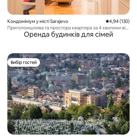
Кондомініум у місті Sarajevo
Середня оцінка
4,94 (130)
Приголомшлива та простора квартира за 4 хвилини від
Оренда будинків для сімей
Старого міста
Вибір гостей
Вибір гостей