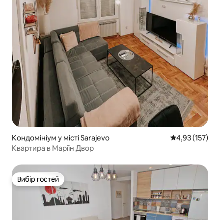
Кондомініум у місті Sarajevo
Середня оцінка
4,93 (157)
Квартира в Маріїн Двор
Вибір гостей
Вибір гостей