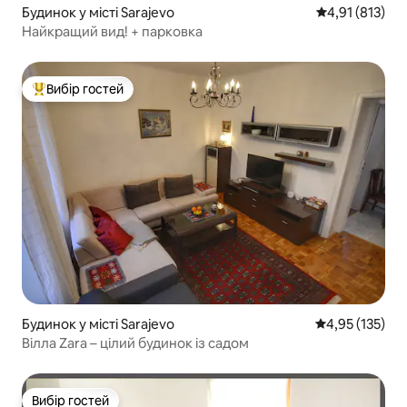
Будинок у місті Sarajevo
Середня оцінка
4,91 (813)
Найкращий вид! + парковка
Вибір гостей
Топ вибір гостей
Будинок у місті Sarajevo
Середня оцінка
4,95 (135)
Вілла Zara – цілий будинок із садом
Вибір гостей