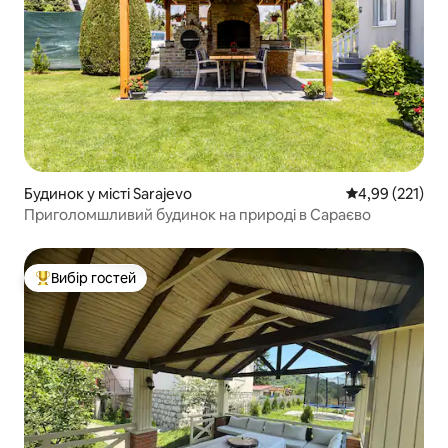
Будинок у місті Sarajevo
Середня оцінка
4,99 (221)
Приголомшливий будинок на природі в Сараєво
Вибір гостей
Топ вибір гостей