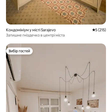
Кондомініум у місті Sarajevo
Середня оці
5 (215)
Затишне гніздечко в центрі міста
Вибір гостей
Вибір гостей