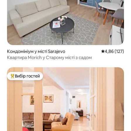
Кондомініум у місті Sarajevo
Середня оцінка
4,86 (127)
Квартира Morich у Старому місті з садом
Вибір гостей
Топ вибір гостей