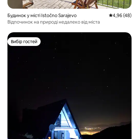
Будинок у місті Istočno Sarajevo
Середня оцінка
4,96 (48)
Відпочинок на природі недалеко від міста
Вибір гостей
Вибір гостей