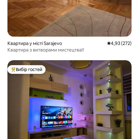
Квартира у місті Sarajevo
Середня оцінка
4,93 (272)
Квартира з витворами мистецтва!!
Вибір гостей
Топ вибір гостей