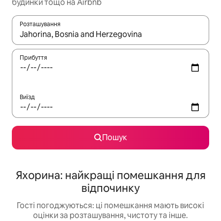
будинки тощо на Airbnb
Розташування
Отримавши результати пошуку, використовуйте для навігації с
Прибуття
Виїзд
Пошук
Яхорина: найкращі помешкання для
відпочинку
Гості погоджуються: ці помешкання мають високі
оцінки за розташування, чистоту та інше.