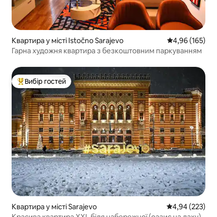
Квартира у місті Istočno Sarajevo
Середня оцінка
4,96 (165)
Гарна художня квартира з безкоштовним паркуванням
Вибір гостей
Топ вибір гостей
Квартира у місті Sarajevo
Середня оцінка:
4,94 (223)
Красива квартира XXL біля набережної (оазис на даху)