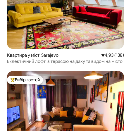
Квартира у місті Sarajevo
Середня оцінка
4,93 (138)
Еклектичний лофт із терасою на даху та видом на місто
Вибір гостей
Топ вибір гостей