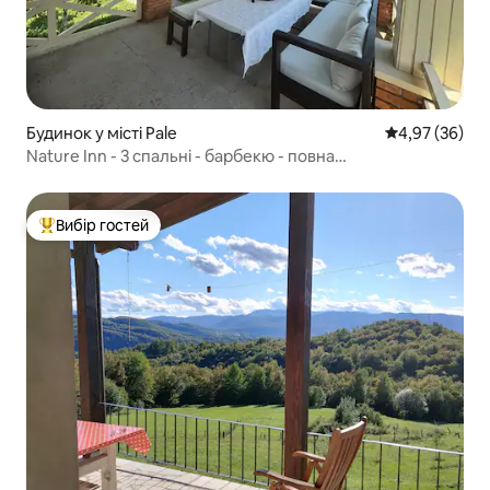
Будинок у місті Pale
Середня оцінк
4,97 (36)
Nature Inn - 3 спальні - барбекю - повна
конфіденційність
Вибір гостей
Топ вибір гостей