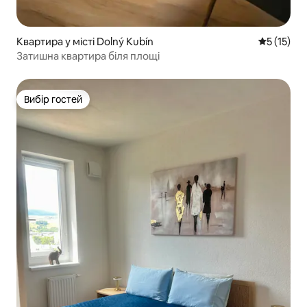
Квартира у місті Dolný Kubín
Середня оц
5 (15)
Затишна квартира біля площі
Вибір гостей
Вибір гостей