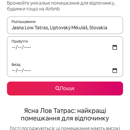
Бронюйте унікальні помешкання для відпочинку,
будинки тощо на Airbnb
Розташування
Отримавши результати пошуку, використовуйте для навігації с
Прибуття
Виїзд
Пошук
Ясна Лов Татрас: найкращі
помешкання для відпочинку
Гості погоджуються: ці помешкання мають високі