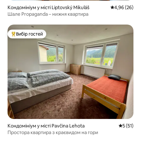
Кондомініум у місті Liptovský Mikuláš
Середня оцінка
4,96 (26)
Шале Propaganda – нижня квартира
Вибір гостей
Топ вибір гостей
Кондомініум у місті Pavčina Lehota
Середня оц
5 (51)
Простора квартира з краєвидом на гори