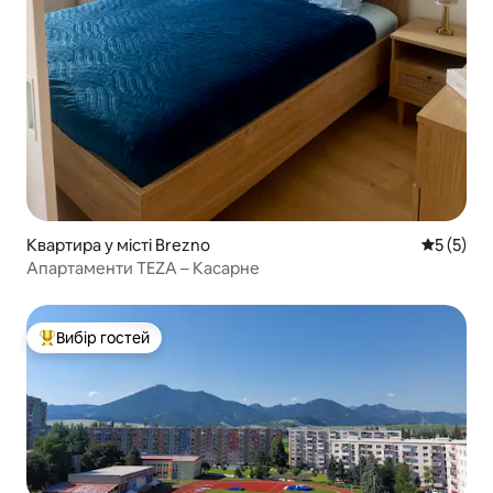
Квартира у місті Brezno
Середня о
5 (5)
Апартаменти TEZA – Касарне
Вибір гостей
Топ вибір гостей