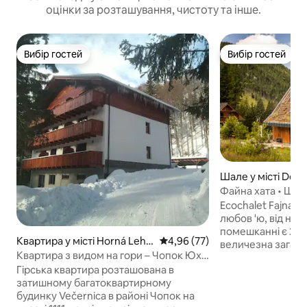
оцінки за розташування, чистоту та інше.
Вибір гостей
Вибір гостей
Вибір гостей
Вибір гостей
Шале у місті Dem
Файна хата • Шале
Ecochalet Fajna c
любов 'ю, від нашої 
помешканні є 2 кв
Квартира у місті Horná Leho
Середня оцінка: 4,96 з 5, відгу
4,96 (77)
величезна загаль
ta
Квартира з видом на гори – Чопок Юх
пропонує ідеаль
1111 м.н.м.
Гірська квартира розташована в
приватності та веселощ
затишному багатоквартирному
кімнаті є 2 ліжка
будинку Večernica в районі Чопок на
сну та окрема ван