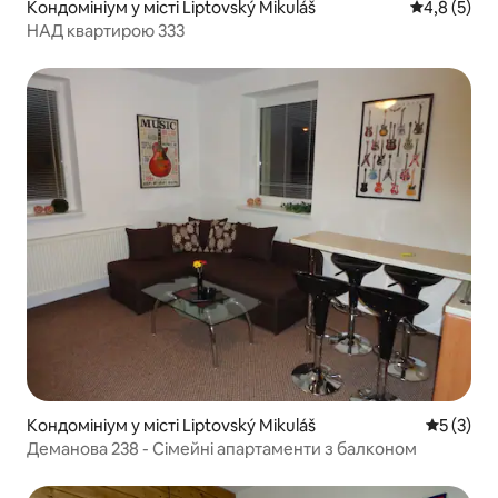
Кондомініум у місті Liptovský Mikuláš
Середня оці
4,8 (5)
НАД квартирою 333
Кондомініум у місті Liptovský Mikuláš
Середня о
5 (3)
Деманова 238 - Сімейні апартаменти з балконом