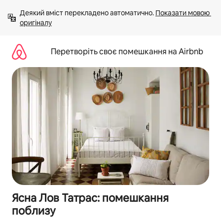
Перейти
Деякий вміст перекладено автоматично. 
Показати мовою 
до
оригіналу
вмісту
Перетворіть своє помешкання на Airbnb
Ясна Лов Татрас: помешкання
поблизу