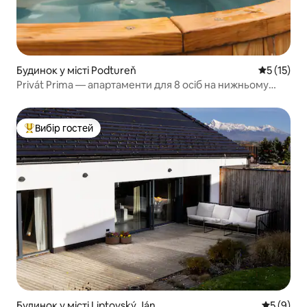
Будинок у місті Podtureň
Середня оц
5 (15)
Privát Prima — апартаменти для 8 осіб на нижньому
поверсі
Вибір гостей
Топ вибір гостей
Будинок у місті Liptovský Ján
Середня о
5 (9)