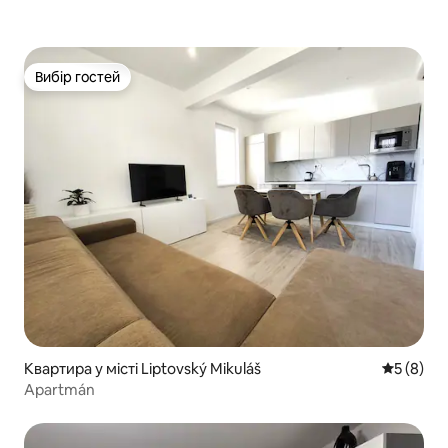
Вибір гостей
Вибір гостей
Квартира у місті Liptovský Mikuláš
Середня о
5 (8)
Apartmán