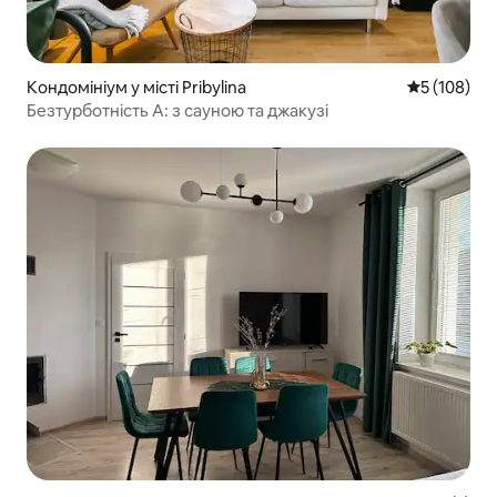
Кондомініум у місті Pribylina
Середня оці
5 (108)
Безтурботність A: з сауною та джакузі