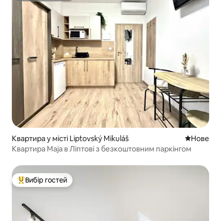
Квартира у місті Liptovský Mikuláš
Нове місц
Нове
Квартира Maja в Ліптові з безкоштовним паркінгом
Вибір гостей
Топ вибір гостей