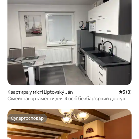
Квартира у місті Liptovský Ján
Середня о
5 (3)
Сімейні апартаменти для 4 осіб безбар'єрний доступ
Супергосподар
Супергосподар