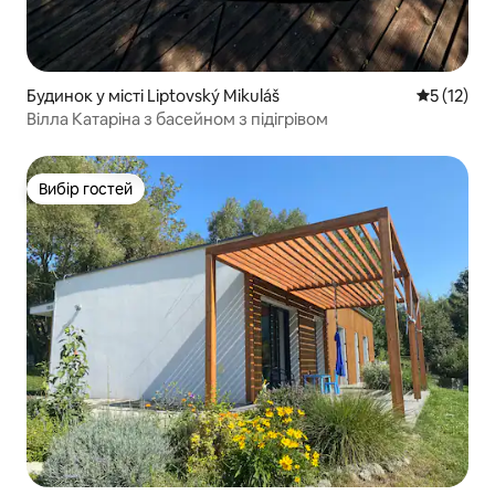
Будинок у місті Liptovský Mikuláš
Середня оц
5 (12)
Вілла Катаріна з басейном з підігрівом
Вибір гостей
Вибір гостей