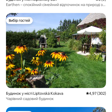
Earthen – спокійний сімейний відпочинок на природі з
сауною
Вибір гостей
Вибір гостей
Будинок у місті Liptovská Kokava
Середня оцінка:
4,97 (302)
Чарівний садовий будинок