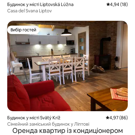
Будинок у місті Liptovská Lúžna
Середня оцінк
4,94 (18)
Casa del Svana Liptov
Вибір гостей
Вибір гостей
Будинок у місті Svätý Kríž
Середня оцінка
4,97 (86)
Сімейний заміський будинок у Ліптові
Оренда квартир із кондиціонером