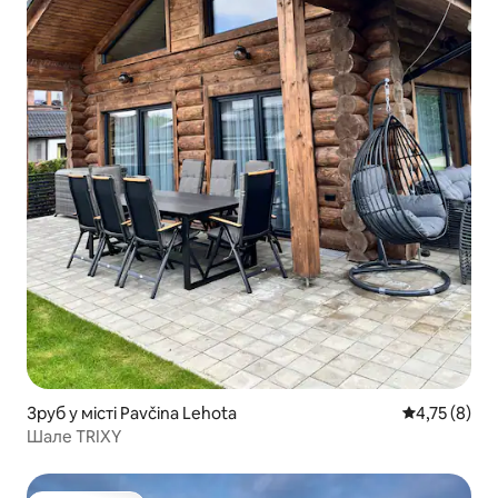
Зруб у місті Pavčina Lehota
Середня оцін
4,75 (8)
Шале TRIXY