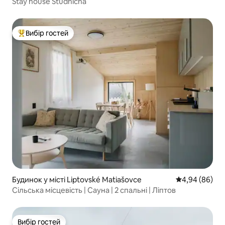
Stay house Studničná
Вибір гостей
Топ вибір гостей
Будинок у місті Liptovské Matiašovce
Середня оцінка
4,94 (86)
Сільська місцевість | Сауна | 2 спальні | Ліптов
Вибір гостей