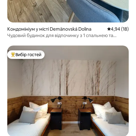
Кондомініум у місті Demänovská Dolina
Середня оцінк
4,94 (18)
Чудовий будинок для відпочинку з 1 спальнею та
безкоштовним паркуванням
Вибір гостей
Топ вибір гостей