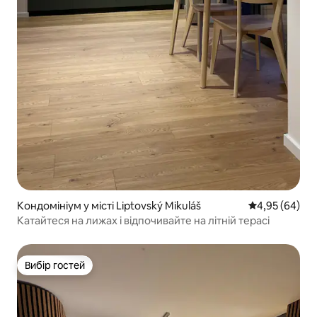
Кондомініум у місті Liptovský Mikuláš
Середня оцінка
4,95 (64)
Катайтеся на лижах і відпочивайте на літній терасі
Вибір гостей
Вибір гостей