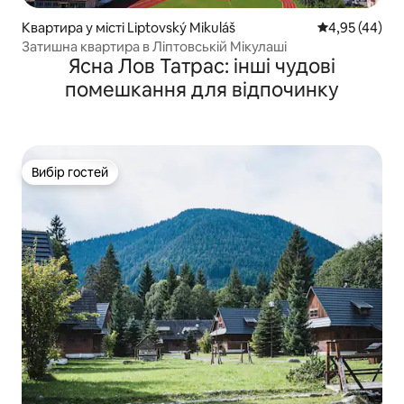
Квартира у місті Liptovský Mikuláš
Середня оцінк
4,95 (44)
Затишна квартира в Ліптовській Мікулаші
Ясна Лов Татрас: інші чудові
помешкання для відпочинку
Вибір гостей
Вибір гостей