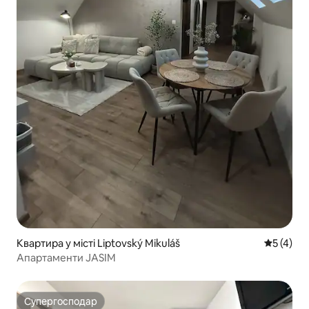
Квартира у місті Liptovský Mikuláš
Середня о
5 (4)
Апартаменти JASIM
Супергосподар
Супергосподар