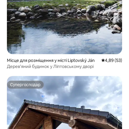
Місце для розміщення у місті Liptovský Ján
Середня оцінк
4,89 (53)
Дерев'яний будинок у Ліптовському дворі
Супергосподар
Супергосподар