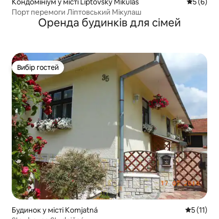
Кондомініум у місті Liptovský Mikuláš
Середня о
5 (6)
Порт перемоги Ліптовський Мікулаш
Оренда будинків для сімей
Вибір гостей
Вибір гостей
Будинок у місті Komjatná
Середня оц
5 (11)