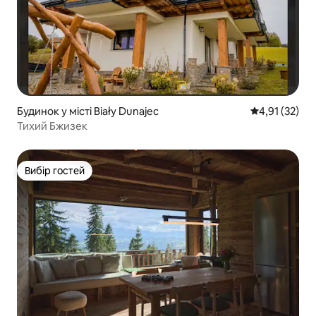
Будинок у місті Biały Dunajec
Середня оцінк
4,91 (32)
Тихий Бжизек
Вибір гостей
Вибір гостей