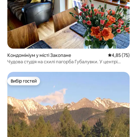
Кондомініум у місті Закопане
Середня оцінк
4,85 (75)
Чудова студія на схилі пагорба Губалувки. У центрі
міста.
Вибір гостей
Вибір гостей