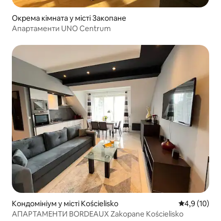
Окрема кімната у місті Закопане
Апартаменти UNO Centrum
Кондомініум у місті Kościelisko
Середня оцін
4,9 (10)
АПАРТАМЕНТИ BORDEAUX Zakopane Kościelisko