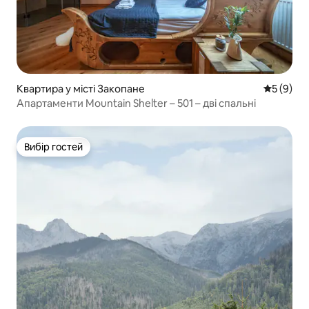
Квартира у місті Закопане
Середня о
5 (9)
Апартаменти Mountain Shelter – 501 – дві спальні
Вибір гостей
Вибір гостей