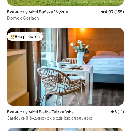
Будинок у місті Bańska Wyżna
Середня оцінка
4,97 (158)
Domek Gerlach
Вибір гостей
Топ вибір гостей
Будинок у місті Białka Tatrzańska
Середня оц
5 (11)
Заміський будиночок з однією спальнею