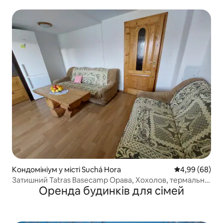
Кондомініум у місті Suchá Hora
Середня оцінка
4,99 (68)
Затишний Tatras Basecamp Орава, Хохолов, термальні
Оренда будинків для сімей
спа