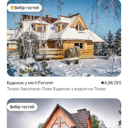
Вибір гостей
Топ вибір гостей
Будинок у місті Poronin
Середня оцінк
4,96 (91)
Татри-Закопане-Лове Будинок з видом на Татри
Вибір гостей
Вибір гостей