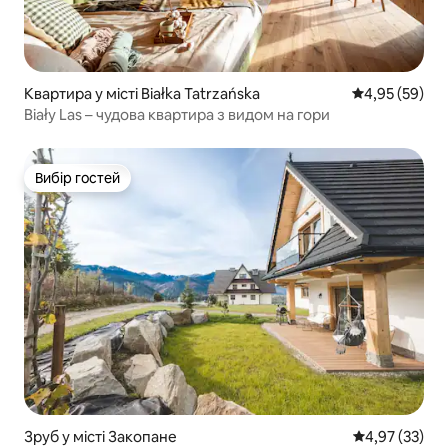
Квартира у місті Białka Tatrzańska
Середня оцінк
4,95 (59)
Biały Las – чудова квартира з видом на гори
Вибір гостей
Вибір гостей
Зруб у місті Закопане
Середня оцінк
4,97 (33)