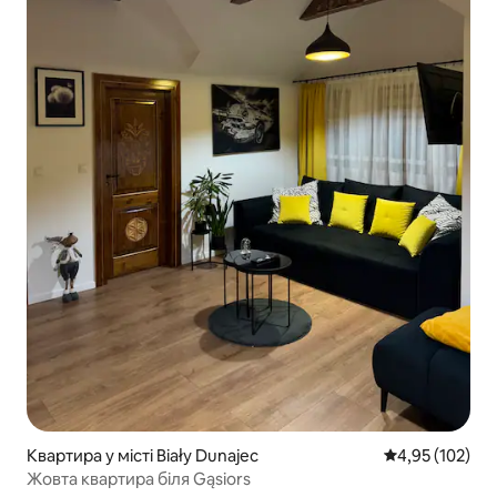
Квартира у місті Biały Dunajec
Середня оцінка
4,95 (102)
Жовта квартира біля Gąsiors