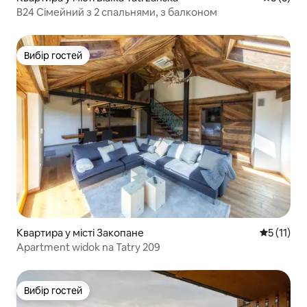
B24 Сімейний з 2 спальнями, з балконом
Вибір гостей
Вибір гостей
Квартира у місті Закопане
Середня оц
5 (11)
Apartment widok na Tatry 209
Вибір гостей
Вибір гостей