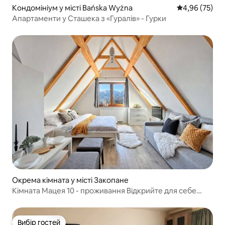
Кондомініум у місті Bańska Wyżna
Середня оцінк
4,96 (75)
Апартаменти у Сташека з «Гуралів» - Гурки
Окрема кімната у місті Закопане
Кімната Мацея 10 - проживання Відкрийте для себе
Закопане
Вибір гостей