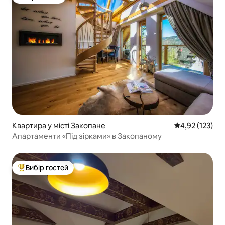
Вибір гостей
Квартира у місті Закопане
Середня оцінка
4,92 (123)
Апартаменти «Під зірками» в Закопаному
Вибір гостей
Топ вибір гостей