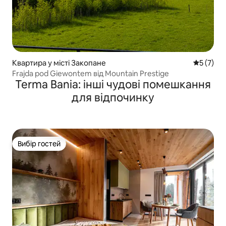
Квартира у місті Закопане
Середня о
5 (7)
Frajda pod Giewontem від Mountain Prestige
Terma Bania: інші чудові помешкання
для відпочинку
Вибір гостей
Вибір гостей