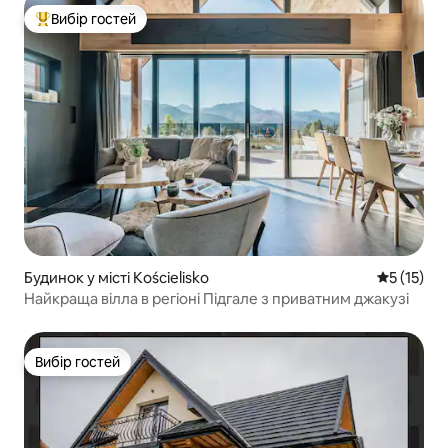
Вибір гостей
Топ вибір гостей
Будинок у місті Kościelisko
Середня оц
5 (15)
Найкраща вілла в регіоні Підгале з приватним джакузі
Вибір гостей
Вибір гостей