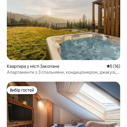
Квартира у місті Закопане
Середня оц
5 (16)
Апартаменти з 3 спальнями, кондиціонером, джакузі,
басейном, сауною
Вибір гостей
Вибір гостей