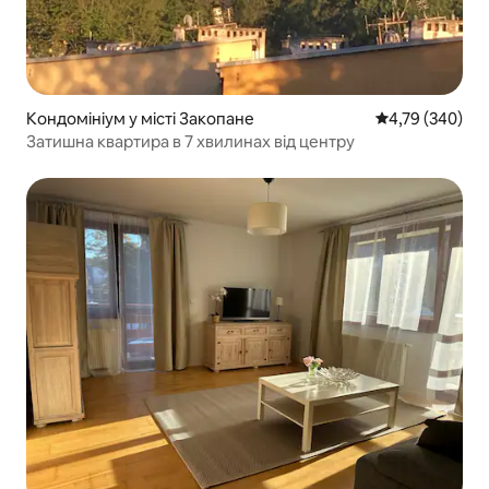
Кондомініум у місті Закопане
Середня оцінка:
4,79 (340)
Затишна квартира в 7 хвилинах від центру