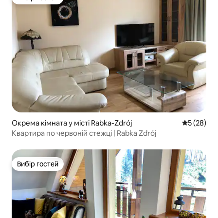
Вибір гостей
Окрема кімната у місті Rabka-Zdrój
Середня оц
5 (28)
Квартира по червоній стежці | Rabka Zdrój
Вибір гостей
Вибір гостей