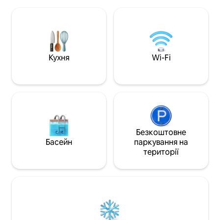
ранок і вечір стають особливими.
умови для катання
Інтер'єр сучасний і розроблений так,
риболовлі. У ном
щоб забезпечувати комфортне
парковка та засо
перебування впродовж усього року.
Ідеально підходить для від
SMRECEK – ідеальний вибір для
день прибуття ст
романтичного відпочинку або
депозит у розмірі
спокійного перебування. Спокій,
Кухня
Wi-Fi
природа та простір створюють ідеальні
умови для відпочинку.
Безкоштовне
Басейн
паркування на
території