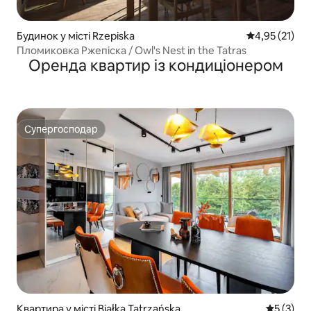
Будинок у місті Rzepiska
Середня оцінк
4,95 (21)
Пломиковка Ржепіска / Owl's Nest in the Tatras
Оренда квартир із кондиціонером
Супергосподар
Супергосподар
Квартира у місті Białka Tatrzańska
Середня о
5 (3)