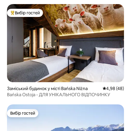
Вибір гостей
Топ вибір гостей
Заміський будинок у місті Bańska Niżna
Середня оцінка
4,98 (48)
Bańska Ostoja - ДЛЯ УНІКАЛЬНОГО ВІДПОЧИНКУ
Вибір гостей
Вибір гостей