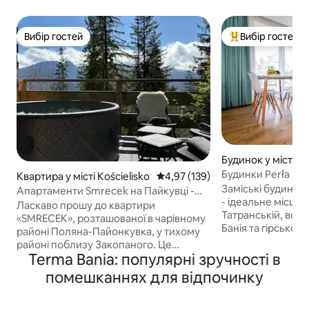
Вибір гостей
Вибір гостей
Вибір гостей
Топ вибір гостей
Будинок у місті Bi
a
Будинки Perła Biał
Квартира у місті Kościelisko
Середня оцінка: 4,97 з 5, відгук
4,97 (139)
Заміські будинки P
Апартаменти Smrecek на Пайкувці -
- ідеальне місце 
Преміум клас
Ласкаво прошу до квартири
Татранській, всьог
«SMRECEK», розташованої в чарівному
Банія та гірсько
районі Поляна-Пайонкувка, у тихому
Ми пропонуємо ко
районі поблизу Закопаного. Це
спальнями, вітал
Terma Bania: популярні зручності в
помешкання поєднує в собі комфорт і
обладнаною кухн
красу гір. З апартаментів відкривається
помешканнях для відпочинку
кімнатою з ванною
приголомшливий краєвид на
гідромасажна ван
Татранські гори, завдяки чому кожен
підходить для від