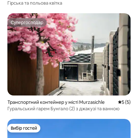
Гірська та польова квітка
Супергосподар
Супергосподар
Транспортний контейнер у місті Murzasichle
Середня о
5 (5)
Гуральський гарем Бунгало (2) з джакузі та ванною
Вибір гостей
Вибір гостей