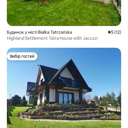
Будинок у місті Białka Tatrzańska
Середня оц
5 (12)
Highland Settlement Tatra House with Jacuzzi
Вибір гостей
Вибір гостей