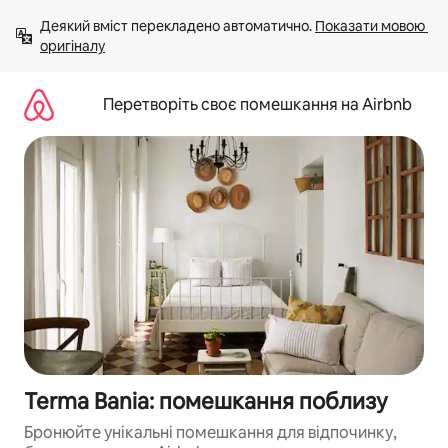
Перейти
Деякий вміст перекладено автоматично. 
Показати мовою 
до
оригіналу
вмісту
Перетворіть своє помешкання на Airbnb
Terma Bania: помешкання поблизу
Бронюйте унікальні помешкання для відпочинку,