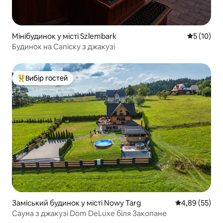
Мінібудинок у місті Szlembark
Середня оц
5 (10)
Будинок на Сапіску з джакузі
Вибір гостей
Топ вибір гостей
Заміський будинок у місті Nowy Targ
Середня оцінк
4,89 (55)
Сауна з джакузі Dom DeLuxe біля Закопане