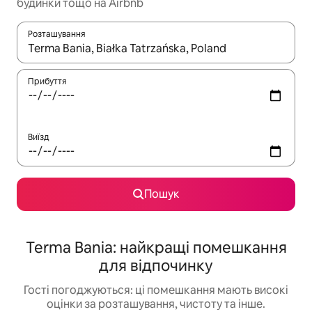
будинки тощо на Airbnb
Розташування
Отримавши результати пошуку, використовуйте для навігації с
Прибуття
Виїзд
Пошук
Terma Bania: найкращі помешкання
для відпочинку
Гості погоджуються: ці помешкання мають високі
оцінки за розташування, чистоту та інше.