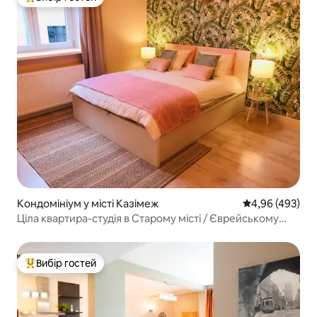
Топ вибір гостей
Кондомініум у місті Казімеж
Середня оцінка:
4,96 (493)
Ціла квартира-студія в Старому місті / Єврейському
кварталі
Вибір гостей
Топ вибір гостей