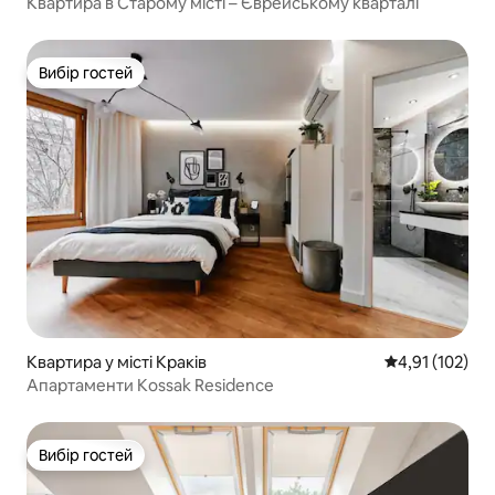
Квартира в Старому місті – Єврейському кварталі
Вибір гостей
Вибір гостей
Квартира у місті Краків
Середня оцінка
4,91 (102)
Апартаменти Kossak Residence
Вибір гостей
Вибір гостей