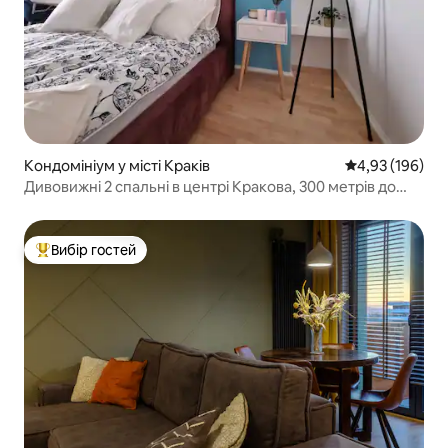
Кондомініум у місті Краків
Середня оцінка
4,93 (196)
Дивовижні 2 спальні в центрі Кракова, 300 метрів до
головної площі
Вибір гостей
Топ вибір гостей