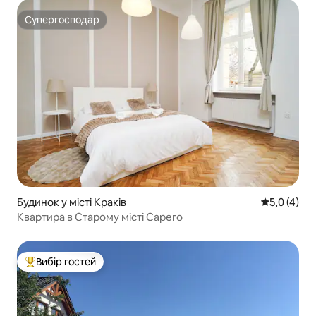
Супергосподар
Супергосподар
Будинок у місті Краків
Середня оці
5,0 (4)
Квартира в Старому місті Сарего
Вибір гостей
Топ вибір гостей