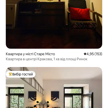
Квартира у місті Старе Місто
Середня оцінка
4,95 (153)
Квартира в центрі Кракова, 1 хв від площі Ринок
Вибір гостей
Топ вибір гостей