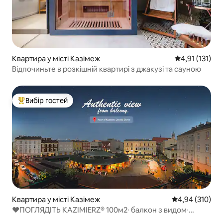
Квартира у місті Казімеж
Середня оцінка
4,91 (131)
Відпочиньте в розкішній квартирі з джакузі та сауною
Вибір гостей
Топ вибір гостей
Квартира у місті Казімеж
Середня оцінка
4,94 (310)
♥ПОГЛЯДІТЬ KAZIMIERZ® 100м2∙ балкон з видом∙
джакузі∙ кондиціонер