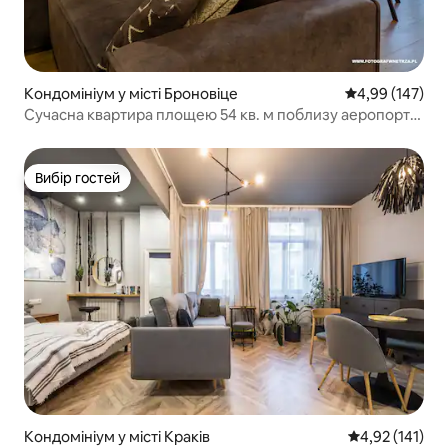
Кондомініум у місті Броновіце
Середня оцінка
4,99 (147)
Сучасна квартира площею 54 кв. м поблизу аеропорту/
центру
Вибір гостей
Вибір гостей
Кондомініум у місті Краків
Середня оцінка
4,92 (141)