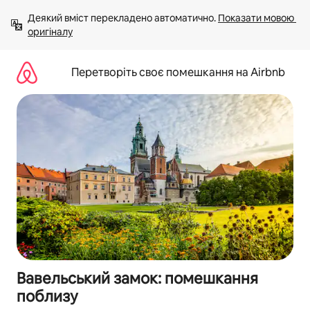
Перейти
Деякий вміст перекладено автоматично. 
Показати мовою 
до
оригіналу
вмісту
Перетворіть своє помешкання на Airbnb
Вавельський замок: помешкання
поблизу