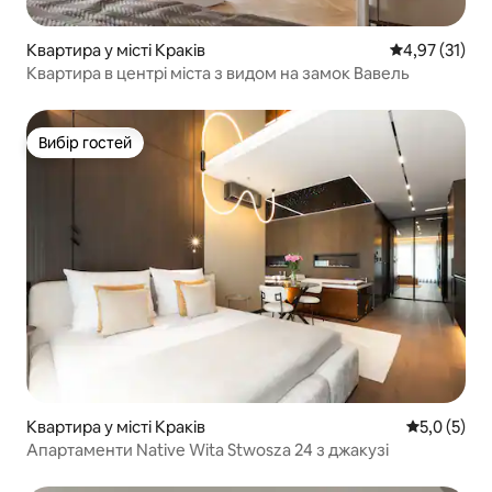
Квартира у місті Краків
Середня оцінк
4,97 (31)
Квартира в центрі міста з видом на замок Вавель
Вибір гостей
Вибір гостей
Квартира у місті Краків
Середня оці
5,0 (5)
Апартаменти Native Wita Stwosza 24 з джакузі