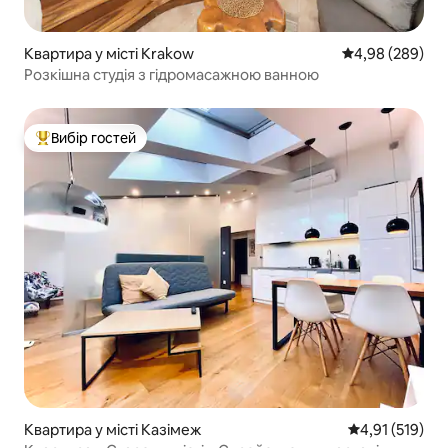
Квартира у місті Krakow
Середня оцінка:
4,98 (289)
Розкішна студія з гідромасажною ванною
Вибір гостей
Топ вибір гостей
Квартира у місті Казімеж
Середня оцінка
4,91 (519)