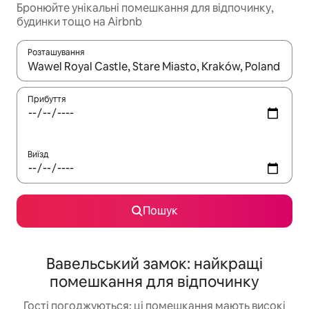
Бронюйте унікальні помешкання для відпочинку,
будинки тощо на Airbnb
Розташування
Отримавши результати пошуку, використовуйте для навігації с
Прибуття
Виїзд
Пошук
Вавельський замок: найкращі
помешкання для відпочинку
Гості погоджуються: ці помешкання мають високі