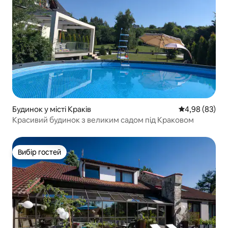
Будинок у місті Краків
Середня оцінка
4,98 (83)
Красивий будинок з великим садом під Краковом
Вибір гостей
Вибір гостей