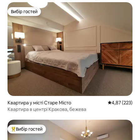
Вибір гостей
Вибір гостей
Квартира у місті Старе Місто
Середня оцінка
4,87 (223)
Квартира в центрі Кракова, бежева
Вибір гостей
Топ вибір гостей