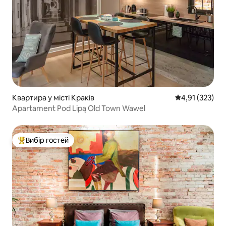
Квартира у місті Краків
Середня оцінка
4,91 (323)
Apartament Pod Lipą Old Town Wawel
Вибір гостей
Топ вибір гостей