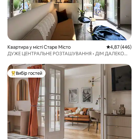
Квартира у місті Старе Місто
Середня оцінка:
4,87 (446)
ДУЖЕ ЦЕНТРАЛЬНЕ РОЗТАШУВАННЯ • ДІМ ДАЛЕКО
ВІД ДОМУ
Вибір гостей
Топ вибір гостей