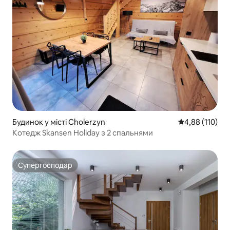
Будинок у місті Cholerzyn
Середня оцінка
4,88 (110)
Котедж Skansen Holiday з 2 спальнями
Супергосподар
Супергосподар