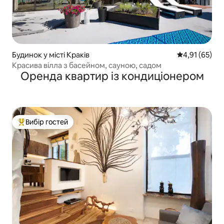
Будинок у місті Краків
Середня оцінк
4,91 (65)
Красива вілла з басейном, сауною, садом
Оренда квартир із кондиціонером
Вибір гостей
Топ вибір гостей