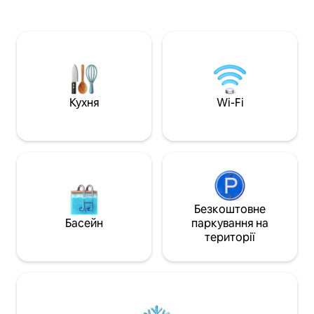
будинку XIX століття з видом на центр
смарт-телевізора
Підгуже. 1 спальня, вітальня,
панеллю. Квартира складається з: —
безкоштовний WI-FI, 40-ДЮЙМОВИЙ
вітальня з диван
телевізор із плоским екраном і
обідньою зоною;
супутниковим телебаченням,
ліжком queen-siz
посудомийна машина, плита, духовка,
обладнана кухня;
холодильник, праска, пральна
центральний кон
машина, сушильна машина, фен.
кімнати; — ванна
Кухня
Wi-Fi
Справжній дім далеко від дому! Вам
сподобається! Наші гості це роблять!
Безкоштовне
Басейн
паркування на
території