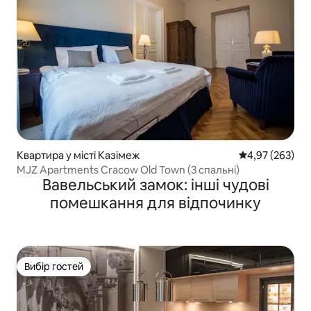
Квартира у місті Казімеж
Середня оцінка:
4,97 (263)
MJZ Apartments Cracow Old Town (3 спальні)
Вавельський замок: інші чудові
помешкання для відпочинку
Вибір гостей
Вибір гостей