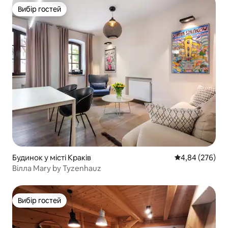
Вибір гостей
Вибір гостей
Будинок у місті Краків
Середня оцінка:
4,84 (276)
Вілла Mary by Tyzenhauz
Вибір гостей
Вибір гостей