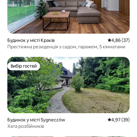
Будинок у місті Краків
Середня оцінк
4,86 (37)
Престижна резиденція з садом, гаражем, 5 кімнатами
Вибір гостей
Вибір гостей
Будинок у місті Sygneczów
Середня оцінк
4,97 (39)
Хата розбійників