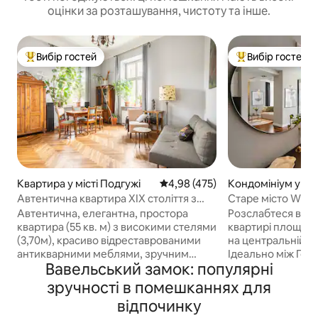
оцінки за розташування, чистоту та інше.
Вибір гостей
Вибір гостей
Топ вибір гостей
Топ вибір гостей
Квартира у місті Подгужі
Середня оцінка: 4,98 з 5, відгук
4,98 (475)
Кондомініум у міс
ж
Автентична квартира XIX століття з
Старе місто Wielo
чудовим краєвидом!
видом на сад і к
Автентична, елегантна, простора
Розслабтеся в цій 
квартира (55 кв. м) з високими стелями
квартирі площею 
(3,70м), красиво відреставрованими
на центральній ву
антикварними меблями, зручним
Ідеально між Гол
Вавельський замок: популярні
ліжком King size, індивідуальними
Єврейським квар
кухонними меблями з мармуровою
інтер 'єрі з конд
зручності в помешканнях для
стільницею. Справжня квартира, а не
меблями та підло
відпочинку
готель! Розташований в міському
дерева. Розважа