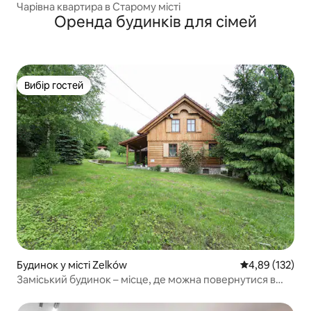
Чарівна квартира в Старому місті
Оренда будинків для сімей
Вибір гостей
Вибір гостей
Будинок у місті Zelków
Середня оцінка
4,89 (132)
Заміський будинок – місце, де можна повернутися в
молодість