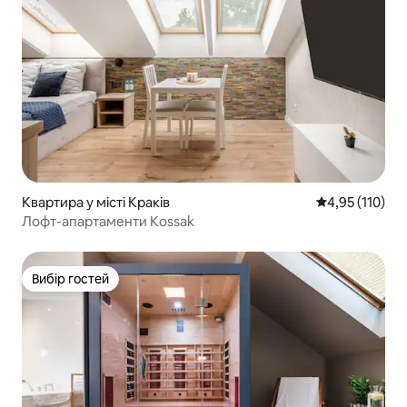
Квартира у місті Краків
Середня оцінка
4,95 (110)
Лофт-апартаменти Kossak
Вибір гостей
Вибір гостей