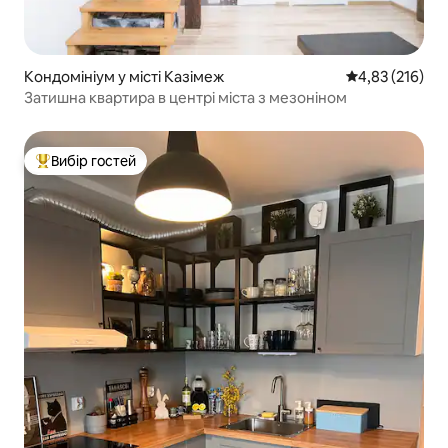
Кондомініум у місті Казімеж
Середня оцінка
4,83 (216)
Затишна квартира в центрі міста з мезоніном
Вибір гостей
Топ вибір гостей