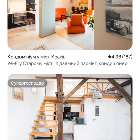
Кондомініум у місті Краків
Середня оцінка
4,98 (187)
Wi-Fi у Старому місті, підземний паркінг, кондиціонер
Супергосподар
Супергосподар