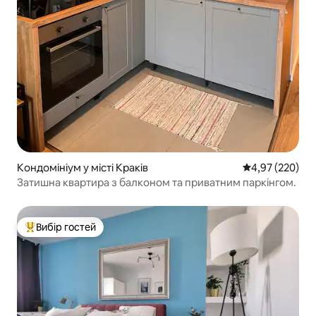
Кондомініум у місті Краків
Середня оцінка:
4,97 (220)
Затишна квартира з балконом та приватним паркінгом.
Вибір гостей
Топ вибір гостей