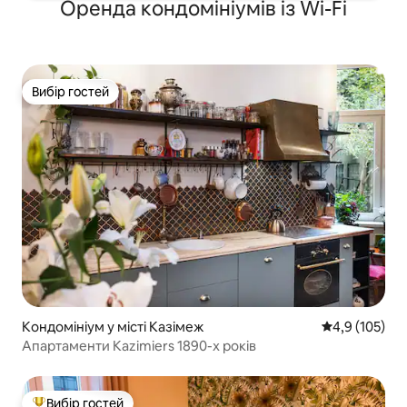
Оренда кондомініумів із Wi-Fi
Вибір гостей
Вибір гостей
Кондомініум у місті Казімеж
Середня оцінк
4,9 (105)
Апартаменти Kazimiers 1890-х років
Вибір гостей