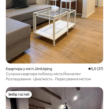
Квартира у місті Jönköping
Середня оцін
5,0 (37)
Сучасна квартира поблизу міста Йончепінг
Розташування
·
Ціна/якість
·
Пересування містом
Вибір гостей
Вибір гостей