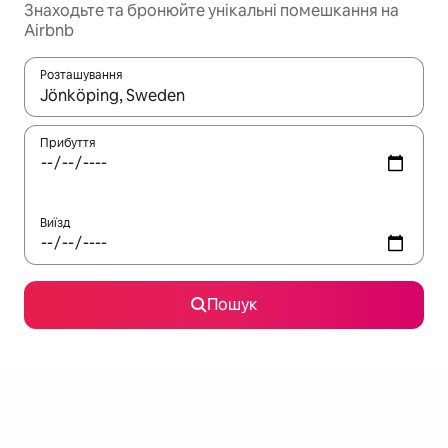
Знаходьте та бронюйте унікальні помешкання на
Airbnb
Розташування
Отримавши результати пошуку, використовуйте для навігації с
Прибуття
Виїзд
Пошук