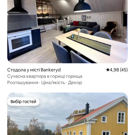
Стодола у місті Bankeryd
Середня оцінк
4,98 (45)
Сучасна квартира в горищі горища
Розташування
·
Ціна/якість
·
Декор
Вибір гостей
Вибір гостей