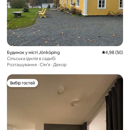
Будинок у місті Jönköping
Середня оцінка
4,98 (50)
Сільська ідилія в садибі
Розташування
·
Сім’я
·
Декор
Вибір гостей
Вибір гостей