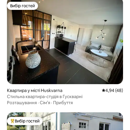
Вибір гостей
Вибір гостей
Квартира у місті Huskvarna
Середня оцінка
4,94 (48)
Стильна квартира-студія в Гускварні
Розташування
·
Сім’я
·
Прибуття
Вибір гостей
Топ вибір гостей