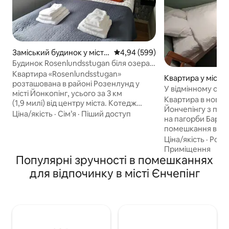
Заміський будинок у місті
Середня оцінка: 4,94 з 5, відгук
4,94 (599)
Rosenlund
Будинок Rosenlundsstugan біля озера
Веттерн, Елмія та центру міста
Квартира «Rosenlundsstugan»
Квартира у місті 
розташована в районі Розенлунд у
У відмінному стан
місті Йонкопінг, усього за 3 км
затишно. Близько
Квартира в новобу
(1,9 милі) від центру міста. Котедж
Йончепінгу з пр
чудово розташований поблизу
Ціна/якість
·
Сім’я
·
Піший доступ
на пагорби Бара
південного берега озера Веттерн.
помешкання в на
Також неподалік розташовані
власним входом 
Ціна/якість
·
Розт
виставковий центр «Elmia» (300 м
реєстрацією. Ми,
Приміщення
пішки), пляж «Rosenlundsbadet» і сад
Популярні зручності в помешканнях
віллі, – затишна сім’я 
«Husqvarna». Ви орендуєте повністю
ліжка, одне двос
автономний котедж з вітальнею з
для відпочинку в місті Єнчепінг
80 см. Кухня з холодильником,
кухонною лавкою та міні-кухнею,
морозильною кам
туалетом з душем, спальнею з
мікрохвильовою 
двоспальним ліжком та спальним
Свіжа ванна кімн
лофтом з двома односпальними
пральною машино
ліжками. Напередодні вашого
опалення та суча