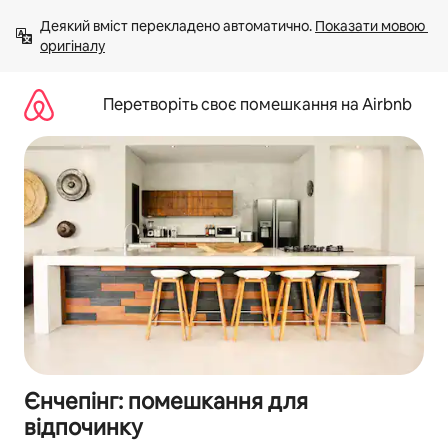
Перейти
Деякий вміст перекладено автоматично. 
Показати мовою 
до
оригіналу
вмісту
Перетворіть своє помешкання на Airbnb
Єнчепінг: помешкання для
відпочинку