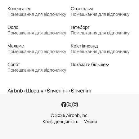
Копенгаген
Стокгольм
Помешкання для відпочинку
Помешкання для відпочинку
Осло
Гетеборг
Помешкання для відпочинку
Помешкання для відпочинку
Мальме
Крістіансанд
Помешкання для відпочинку
Помешкання для відпочинку
Сопот
Показати більше
Помешкання для відпочинку
Airbnb
Швеція
Єнчепінг
Єнчепінг
© 2026 Airbnb, Inc.
Конфіденційність
Умови