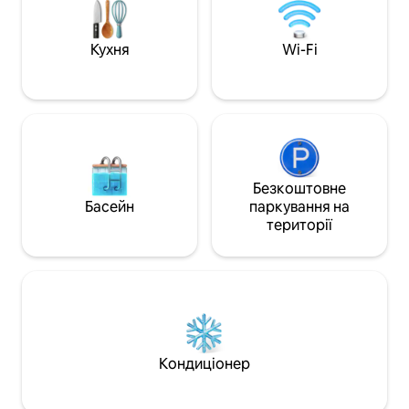
прибуття ліжка застеляються залежно
Вентилятор, але 
від кількості гостей. Ласкаво просимо
Чудове розташув
в Rosenlundsstugan - сучасний
дістатися з E4, до
Кухня
Wi-Fi
заміський будинок у знайомому
центру міста. Бе
середовищі!
на вулиці. За кіль
автобусної лінії.
Безкоштовне
Басейн
паркування на
території
Кондиціонер