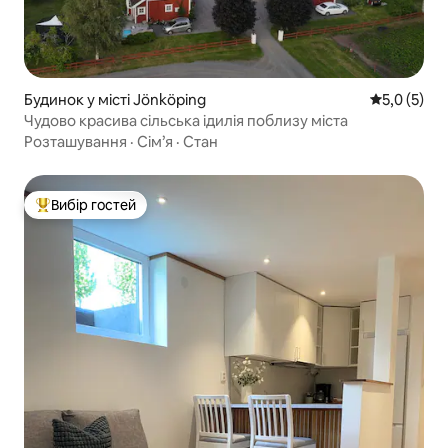
Будинок у місті Jönköping
Середня оці
5,0 (5)
Чудово красива сільська ідилія поблизу міста
Розташування
·
Сім’я
·
Стан
Вибір гостей
Топ вибір гостей