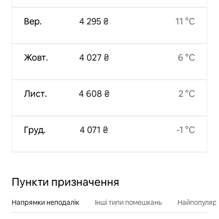
Вер.
4 295 ₴
11 °C
Жовт.
4 027 ₴
6 °C
Лист.
4 608 ₴
2 °C
Груд.
4 071 ₴
-1 °C
Пункти призначення
Напрямки неподалік
Інші типи помешкань
Найпопулярн