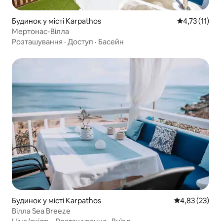
Будинок у місті Karpathos
Середня оцінк
4,73 (11)
Мертонас-Вілла
Розташування
·
Доступ
·
Басейн
Будинок у місті Karpathos
Середня оцінк
4,83 (23)
Вілла Sea Breeze