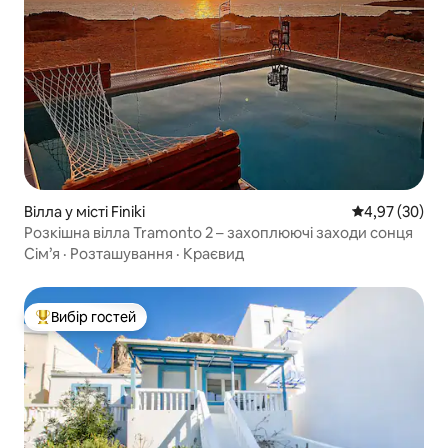
Вілла у місті Finiki
Середня оцінк
4,97 (30)
Розкішна вілла Tramonto 2 – захоплюючі заходи сонця
Сім’я
·
Розташування
·
Краєвид
Вибір гостей
Топ вибір гостей