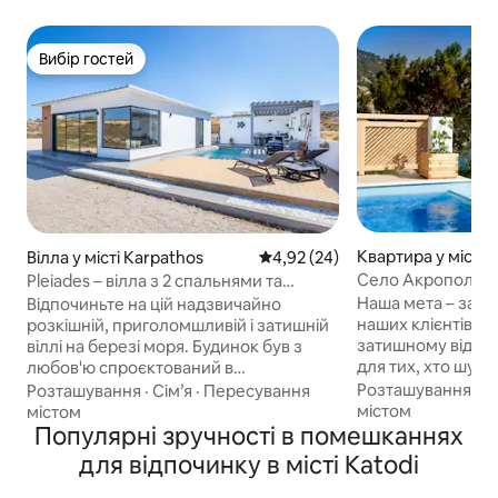
Вибір гостей
Вибір гостей
Квартира у місті 
Вілла у місті Karpathos
Середня оцінка: 4,92 з 5, відгу
4,92 (24)
Село Акрополіс –
Pleiades – вілла з 2 спальнями та
басейном над морем
Наша мета – зад
Відпочиньте на цій надзвичайно
наших клієнтів у 
розкішній, приголомшливій і затишній
затишному відпочинку. Ідеа
віллі на березі моря. Будинок був з
для тих, хто шук
любов'ю спроєктований в
помешкання без д
індустріальному стилі з північними
Розташування
·
С
Розташування
·
Сім’я
·
Пересування
приміщення та п
деталями, які створюють розкішну й
містом
містом
з приватним бас
чарівну атмосферу. Насолоджуйтеся
Популярні зручності в помешканнях
вам унікальне мі
краєвидами на море та гори з басейну,
для відпочинку в місті Katodi
Насолоджуйтеся 
саду та ігрового майданчика. Будинок
коктейлем із чуд
розташований між пляжами Пігадія та