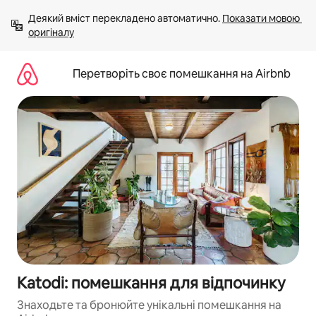
Перейти
Деякий вміст перекладено автоматично. 
Показати мовою 
до
оригіналу
вмісту
Перетворіть своє помешкання на Airbnb
Katodi: помешкання для відпочинку
Знаходьте та бронюйте унікальні помешкання на