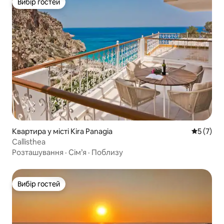
Вибір гостей
Вибір гостей
Квартира у місті Kira Panagia
Середня о
5 (7)
Callisthea
Розташування
·
Сім’я
·
Поблизу
Вибір гостей
Вибір гостей