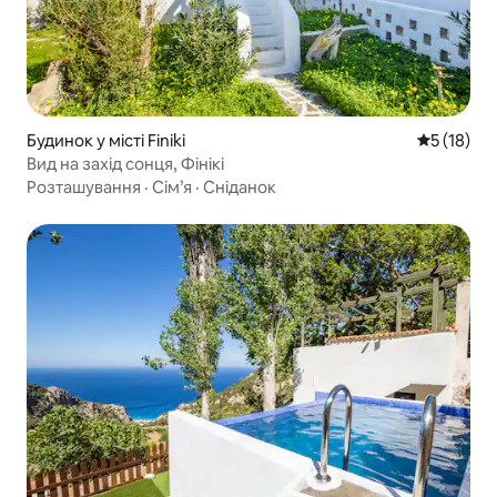
Будинок у місті Finiki
Середня оц
5 (18)
Вид на захід сонця, Фінікі
Розташування
·
Сім’я
·
Сніданок