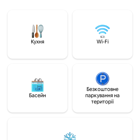
Егейське море! Н
Амоопі з дрібним піском і хвилями, що
необхідне, щоб в
накочуються на берег. Відома печера
собі сніданок або інш
Посейдона знаходиться всього за
надається безко
декілька хвилин ходьби, магазини,
допомогти вам ви
бари та ресторани – усього за декілька
зобов’язання!
хвилин їзди. Район тихий і затишний.
Кухня
Wi-Fi
Безкоштовне
Басейн
паркування на
території