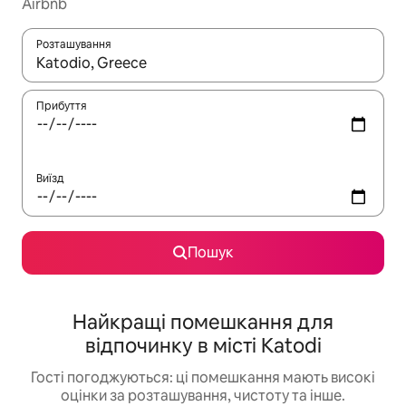
Airbnb
Розташування
Отримавши результати пошуку, використовуйте для навігації с
Прибуття
Виїзд
Пошук
Найкращі помешкання для
відпочинку в місті Katodi
Гості погоджуються: ці помешкання мають високі
оцінки за розташування, чистоту та інше.