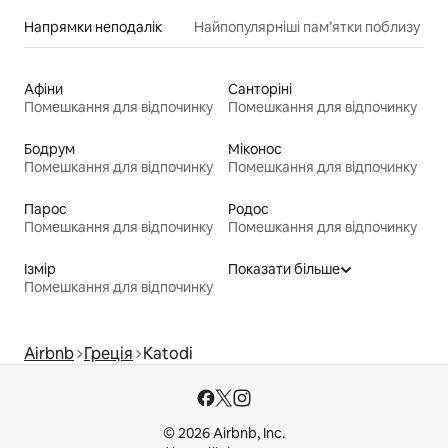
Напрямки неподалік
Найпопулярніші пам’ятки поблизу
Афіни
Санторіні
Помешкання для відпочинку
Помешкання для відпочинку
Бодрум
Міконос
Помешкання для відпочинку
Помешкання для відпочинку
Парос
Родос
Помешкання для відпочинку
Помешкання для відпочинку
Ізмір
Показати більше
Помешкання для відпочинку
Airbnb
Греція
Katodi
© 2026 Airbnb, Inc.