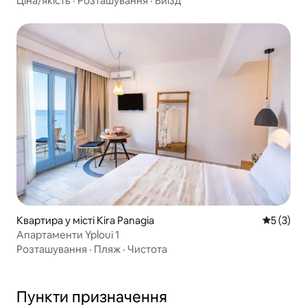
Ціна/якість
·
Розташування
·
Виїзд
Квартира у місті Kira Panagia
Середня о
5 (3)
Апартаменти Yploui 1
Розташування
·
Пляж
·
Чистота
Пункти призначення