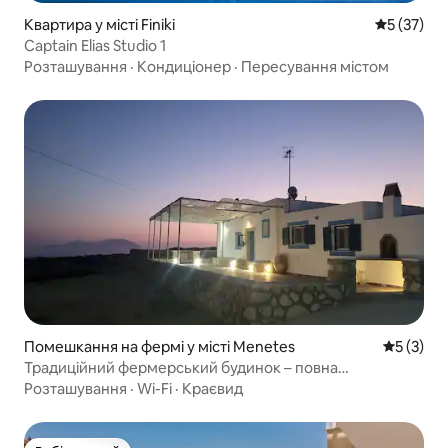
Квартира у місті Finiki
Середня оц
5 (37)
Captain Elias Studio 1
Розташування
·
Кондиціонер
·
Пересування містом
Помешкання на фермі у місті Menetes
Середня о
5 (3)
Традиційний фермерський будинок – повна
приватність, вид на море та захід сонця
Розташування
·
Wi-Fi
·
Краєвид