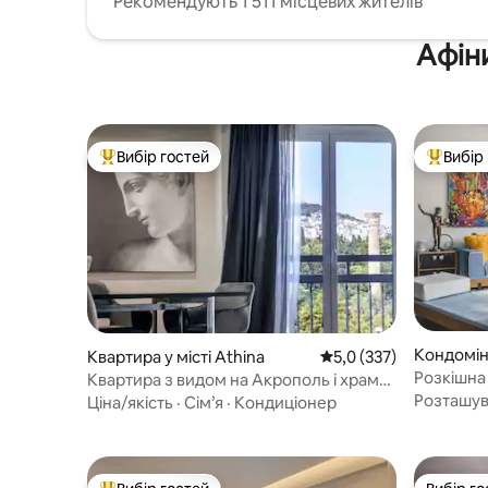
Рекомендують 1 511 місцевих жителів
Афіни
Вибір гостей
Вибір
Топ вибір гостей
Топ вибі
Кондоміні
Квартира у місті Athina
Середня оцінка: 5,0 з 
5,0 (337)
ракі
Розкішна 
Квартира з видом на Акрополь і храм
Graphite
Зевса
Розташу
Ціна/якість
·
Сім’я
·
Кондиціонер