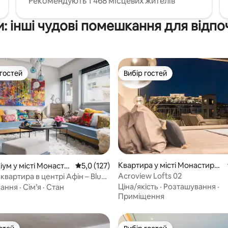
Рекомендують 1 468 місцевих жителів
: інші чудові помешкання для відп
 гостей
Вибір гостей
р гостей
Вибір гостей
Квартира у місті Монастирак
ум у місті Монасти
Середня оцінка: 5,0 з 5, відгуки: 127
5,0 (127)
5, відгуки: 337
і
Acroview Lofts 02
квартира в центрі Афін – Blue
Ціна/якість
·
Розташування
·
вання
·
Сім’я
·
Стан
Приміщення