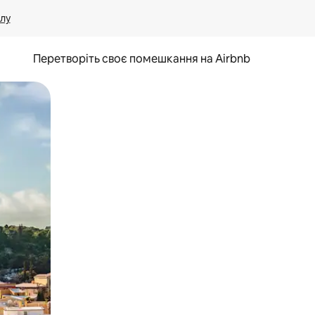
лу
Перетворіть своє помешкання на Airbnb
и дотику та гортання.