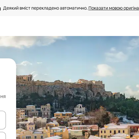
Деякий вміст перекладено автоматично. 
Показати мовою оригіна
ння
я навігації сторінкою клавіші зі стрілками вгору та вниз або жест