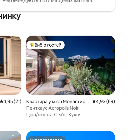
Рекомендують 1 417 місцевих жителів
очинку
Вибір гостей
Топ вибір гостей
Середня оцінка: 4,95 з 5, відгуки: 21
4,95 (21)
Квартира у місті Монастира
Середня оцінка: 4,93 з
4,93 (69)
кі
Пентхаус Acropolis Noir
Ціна/якість
·
Сім’я
·
Кухня