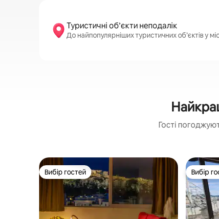
Туристичні об’єкти неподалік
До найпопулярніших туристичних об’єктів у міс
Найкращ
Гості погоджуют
Вибір гостей
Вибір го
Вибір гостей
Вибір го