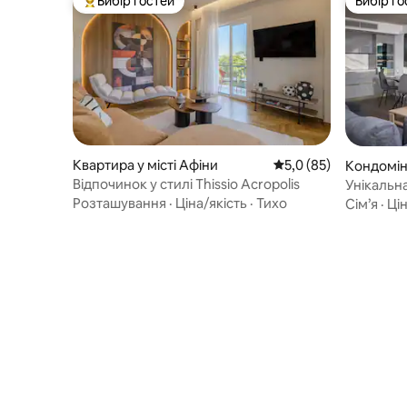
Вибір гостей
Вибір го
Топ вибір гостей
Вибір го
Квартира у місті Афіни
Середня оцінка: 5,0 з
5,0 (85)
Кондоміні
Відпочинок у стилі Thissio Acropolis
Унікальн
Акропол
Розташування
·
Ціна/якість
·
Тихо
Сім’я
·
Цін