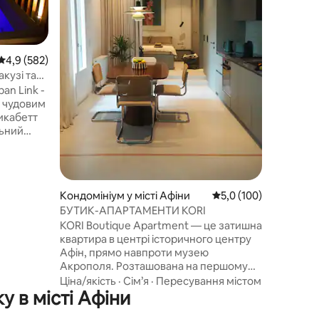
Прогуляй
Розташу
рестора
березі м
заходами
Середня оцінка: 4,9 з 5, відгуки: 582
4,9 (582)
пристані
кузі та
вина на п
ban Link -
'язково 
з чудовим
Артеміди
икабетт
пляжі Дев
льний
км). Без
сучасним
парковка
і
Кондомініум у місті Афіни
Середня оцінка: 5,0 з 
5,0 (100)
учним.
БУТИК-АПАРТАМЕНТИ KORI
KORI Boutique Apartment — це затишна
У
квартира в центрі історичного центру
 ✓Всі
Афін, прямо навпроти музею
товний
Акрополя. Розташована на першому
-машина
поверсі типового афінського
Ціна/якість
·
Сім’я
·
Пересування містом
 в місті Афіни
багатоквартирного будинку, вона була
повністю відремонтована та зі смаком