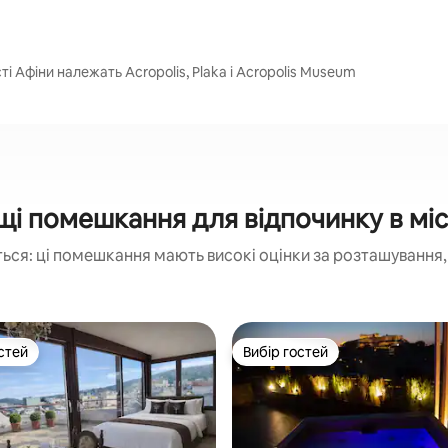
ті Афіни належать Acropolis, Plaka і Acropolis Museum
і помешкання для відпочинку в міс
ься: ці помешкання мають високі оцінки за розташування, 
стей
Вибір гостей
стей
Вибір гостей