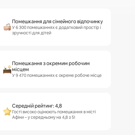
Помешкання для сімейного відпочинку
У 6 300 помешканнях є додатковий простір і
зручності для дітей
Помешкання з окремим робочим
місцем
У 9 470 помешканнях є окреме робоче місце
Середній рейтинг: 4,8
Гості високо оцінюють помешкання в місті
Афіни – у середньому на 4,8 з 5!