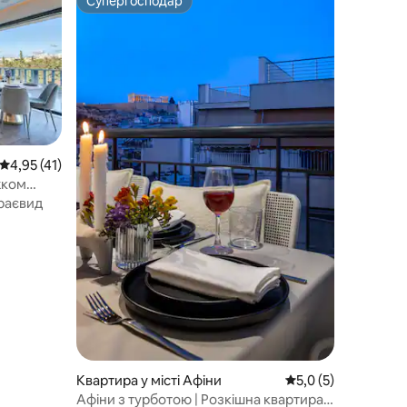
Супергосподар
Супергосподар
Середня оцінка: 4,95 з 5, відгуки: 41
4,95 (41)
іжком
раєвид
Квартира у місті Афіни
Середня оцінка: 5,0
5,0 (5)
Афіни з турботою | Розкішна квартира з