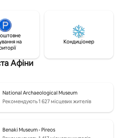
оформлена з любов’ю та турботою,
щоб відчувати себе як вдома далеко
від дому. Хоча він розташований у
жвавому центрі Афін, у яскравому
районі поблизу всіх основних міських
пам’яток, він залишається абсолютно
коштовне
тихим, пропонуючи ідеальне
ування на
середовище для відпочинку та
Кондиціонер
релаксації.
риторії
ста Афіни
National Archaeological Museum
Рекомендують 1 627 місцевих жителів
Benaki Museum - Pireos