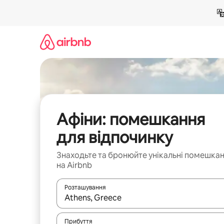
Перейти
до
вмісту
Афіни: помешкання
для відпочинку
Знаходьте та бронюйте унікальні помешка
на Airbnb
Розташування
Отримавши результати пошуку, використовуйте дл
Прибуття