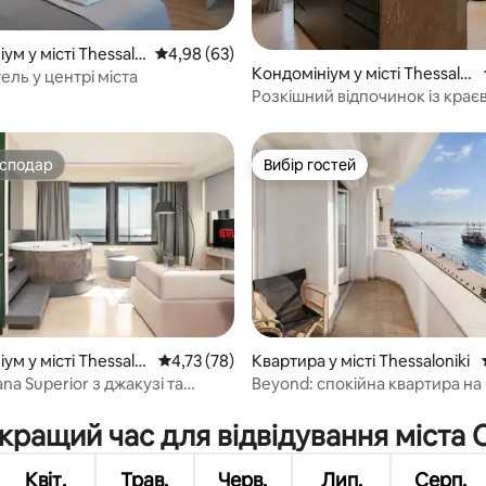
ум у місті Thessalo
Середня оцінка: 4,98 з 5, відгуки: 63
4,98 (63)
 5, відгуки: 79
Кондомініум у місті Thessalo
ель у центрі міста
niki
Розкішний відпочинок із крає
море
осподар
Вибір гостей
осподар
Вибір гостей
ум у місті Thessalo
Середня оцінка: 4,73 з 5, відгуки: 78
4,73 (78)
Квартира у місті Thessaloniki
na Superior з джакузі та
Beyond: спокійна квартира на
 5, відгуки: 89
 море
моря з видом на море
кращий час для відвідування міста 
Квіт.
Трав.
Черв.
Лип.
Серп.