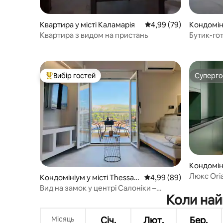
Кондоміні
Квартира у місті Каламарія
Середня оцінка: 4,99 з
4,99 (79)
niki
Бутик-гот
Квартира з видом на пристань
Вибір гостей
Суперг
Топ вибір гостей
Суперг
Кондоміні
niki
Люкс Oria
Кондомініум у місті Thessalo
Середня оцінка: 4,99 з
4,99 (89)
видом на
niki
Вид на замок у центрі Салоніки –
Коли най
Конкон
Місяць
Січ.
Лют.
Бер.