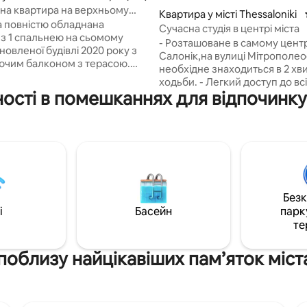
йна квартира на верхньому
Квартира у місті Thessaloniki
 Лададиці
а повністю обладнана
Сучасна студія в центрі міста
 з 1 спальнею на сьомому
- Розташоване в самому центр
новленої будівлі 2020 року з
Салонік,на вулиці Мітрополео
чим балконом з терасою.
необхідне знаходиться в 2 хв
идкісний інтернет, зручності
ходьби. - Легкий доступ до вс
класу, розкішне ліжко Queen
ості в помешканнях для відпочинку 
основних видів транспорту (та
ш власний обліковий запис
автобус). - Інверторний конд
це лише деякі речі, які ми
для опалення/холоду. - Ванна
мо вам. Світлий, просторий, з
стилі готелю - Високоякісний
 вам може знадобитися, щоб
матрац,подушки та простирад
тися перебуванням у центрі
Залізо/прасувальна дошка -
го життя Салонік, всього в 5
затемнюючі штори та жалюзі 
від площі Арістотеля і в 2
Незважаючи на те, що помеш
 від морського узбережжя.
Без
розташоване в центрі міста, в
просимо та насолоджуйтеся
i
Басейн
парк
достатньо звукоізольоване ві
нням!
те
зовнішнього шуму. - Ідеально
підходить для пар,самотніх
мандрівників,друзів і сімей.
поблизу найцікавіших пам’яток міст