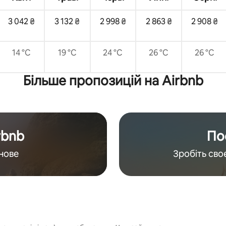
3 042 ₴
3 132 ₴
2 998 ₴
2 863 ₴
2 908 ₴
14 °C
19 °C
24 °C
26 °C
26 °C
Більше пропозицій на Airbnb
rbnb
По
нове
Зробіть св