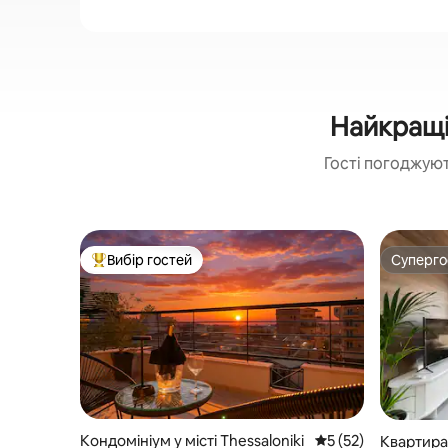
Найкращі
Гості погоджуют
Вибір гостей
Суперг
Топ вибір гостей
Суперг
Кондомініум у місті Thessaloniki
Середня оцінка: 5 з
5 (52)
Квартира 