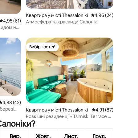
Квартира у місті Thessaloniki
Середня оцінка: 4,96 з
4,96 (24)
Середня оцінка: 4,95 з 5, відгуки: 61
4,95 (61)
Атмосфера та краєвиди Салонік
видом на
Вибір гостей
Вибір гостей
Середня оцінка: 4,88 з 5, відгуки: 42
4,88 (42)
 березі
Квартира у місті Thessaloniki
Середня оцінка: 4,91 з
4,91 (87)
Розкішні резиденції - Tsimiski Terrace &
Салоніки?
Jacuzzi
Вер.
Жовт.
Лист.
Груд.