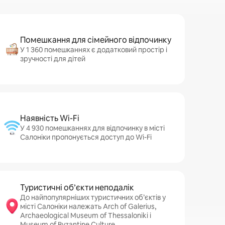
Помешкання для сімейного відпочинку
У 1 360 помешканнях є додатковий простір і
зручності для дітей
Наявність Wi-Fi
У 4 930 помешканнях для відпочинку в місті
Салоніки пропонується доступ до Wi-Fi
Туристичні об’єкти неподалік
До найпопулярніших туристичних об’єктів у
місті Салоніки належать Arch of Galerius,
Archaeological Museum of Thessaloniki і
Museum of Byzantine Culture