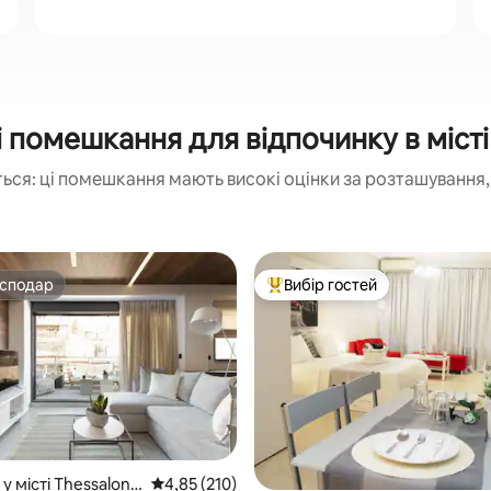
 помешкання для відпочинку в місті
ься: ці помешкання мають високі оцінки за розташування, 
осподар
Вибір гостей
осподар
Топ вибір гостей
 5, відгуки: 52
у місті Thessalonik
Середня оцінка: 4,85 з 5, відгуки: 210
4,85 (210)