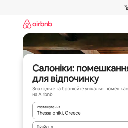
Перейти
до
вмісту
Салоніки: помешканн
для відпочинку
Знаходьте та бронюйте унікальні помешка
на Airbnb
Розташування
Отримавши результати пошуку, використовуйте дл
Прибуття