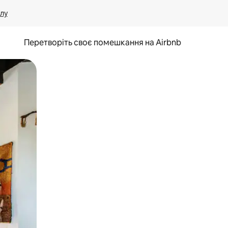
лу
Перетворіть своє помешкання на Airbnb
и дотику та гортання.