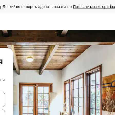
Деякий вміст перекладено автоматично. 
Показати мовою оригіна
я
ння
я навігації сторінкою клавіші зі стрілками вгору та вниз або жест