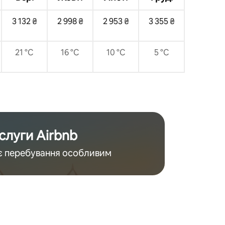
3 132 ₴
2 998 ₴
2 953 ₴
3 355 ₴
21 °C
16 °C
10 °C
5 °C
слуги Airbnb
оє перебування особливим