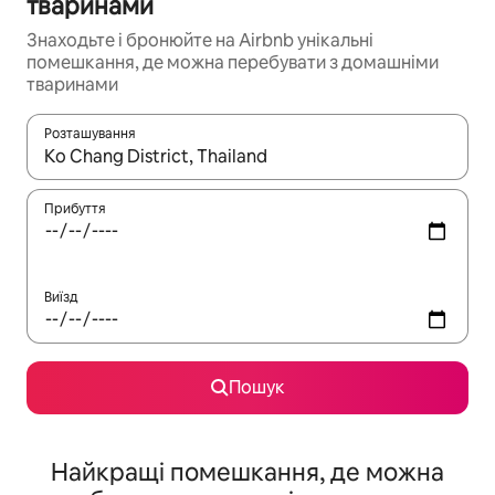
тваринами
Знаходьте і бронюйте на Airbnb унікальні
помешкання, де можна перебувати з домашніми
тваринами
Розташування
Отримавши результати пошуку, використовуйте для навігації с
Прибуття
Виїзд
Пошук
Найкращі помешкання, де можна