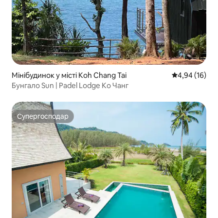
Мінібудинок у місті Koh Chang Tai
Середня оцінк
4,94 (16)
Бунгало Sun | Padel Lodge Ко Чанг
Супергосподар
Супергосподар