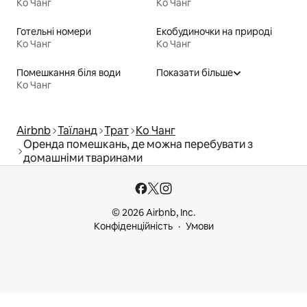
Ко Чанг
Ко Чанг
Готельні номери
Екобудиночки на природі
Ко Чанг
Ко Чанг
Помешкання біля води
Показати більше
Ко Чанг
Airbnb
Таїланд
Трат
Ко Чанг
Оренда помешкань, де можна перебувати з
домашніми тваринами
© 2026 Airbnb, Inc.
Конфіденційність
Умови