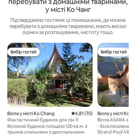
перебувати з домашніми тваринами,
у місті Ко Чанг
Підтверджено гостями: ці помешкання, де можна
перебувати з домашніми тваринами, мають високі
оцінки за розташування, чистоту тощо.
Вибір гостей
Вибір гостей
Вибір гостей
Вибір гостей
Вілла у місті Ko Chang
Середня оцінка: 4,81 з 5, відгу
4,81 (70)
Вілла у місті Ko C
Фантастичний будинок для сім 'ї!
Вілла ASARA з ба
(безпосередньо н
Великий будинок площею 120 кв.м. з
- Ексклюзивна та
трьома спальнями з двоспальними
Strand-Pool-Villa - 5 кімнат /ванної