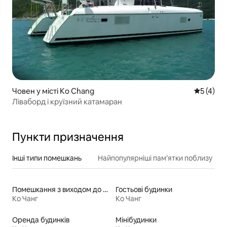
Човен у місті Ko Chang
Середня о
5 (4)
Ліваборд і круїзний катамаран
Пункти призначення
Інші типи помешкань
Найпопулярніші пам’ятки поблизу
Помешкання з виходом до озера
Гостьові будинки
Ко Чанг
Ко Чанг
Оренда будинків
Мінібудинки