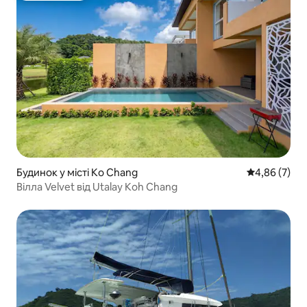
Будинок у місті Ko Chang
Середня оцін
4,86 (7)
Вілла Velvet від Utalay Koh Chang