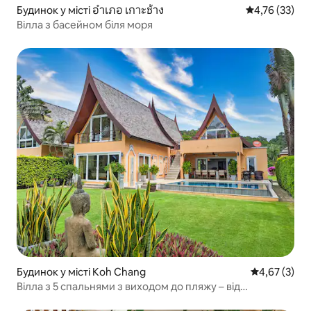
Будинок у місті อำเภอ เกาะช้าง
Середня оцінк
4,76 (33)
Вілла з басейном біля моря
Будинок у місті Koh Chang
Середня оцін
4,67 (3)
Вілла з 5 спальнями з виходом до пляжу – від
KohChangVillas