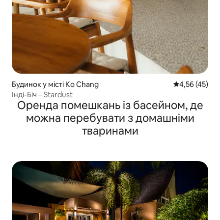
Будинок у місті Ko Chang
Середня оцінк
4,56 (45)
Інді-Біч – Stardust
Оренда помешкань із басейном, де
можна перебувати з домашніми
тваринами