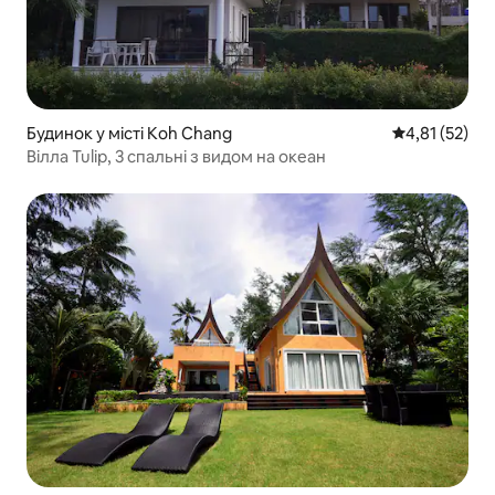
Будинок у місті Koh Chang
Середня оцінк
4,81 (52)
Вілла Tulip, 3 спальні з видом на океан