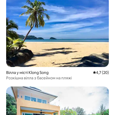
Вілла у місті Klong Song
Середня оцін
4,7 (20)
Розкішна вілла з басейном на пляжі