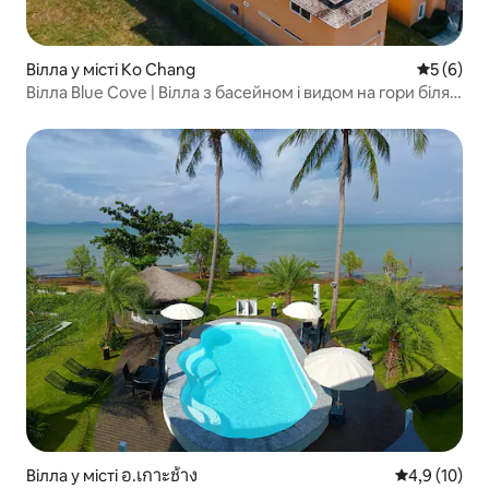
Вілла у місті Ko Chang
Середня о
5 (6)
Вілла Blue Cove | Вілла з басейном і видом на гори біля
пляжу
Вілла у місті อ.เกาะช้าง
Середня оцін
4,9 (10)