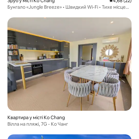
Зруб у місті Ko Chang
Середня оцінк
4,68 (22)
Бунгало «Jungle Breeze» • Швидкий Wi-Fi • Тихе місце
для відпочинку
Квартира у місті Ko Chang
Вілла на пляжі, 7G - Ко Чанг