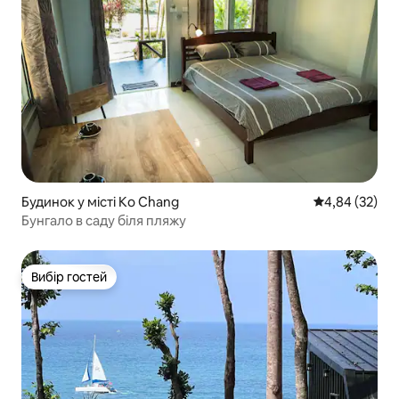
Будинок у місті Ko Chang
Середня оцінк
4,84 (32)
Бунгало в саду біля пляжу
Вибір гостей
Вибір гостей