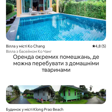
Вілла у місті Ko Chang
Середня оці
4,8 (5)
Вілла з басейном Ко Чанг
Оренда окремих помешкань, де
можна перебувати з домашніми
тваринами
Будинок у місті Klong Prao Beach