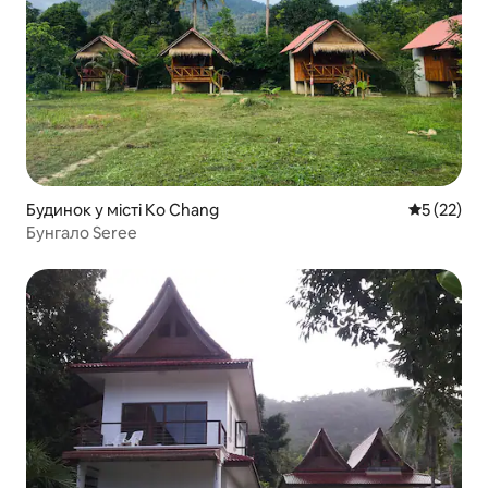
Будинок у місті Ko Chang
Середня оц
5 (22)
Бунгало Seree