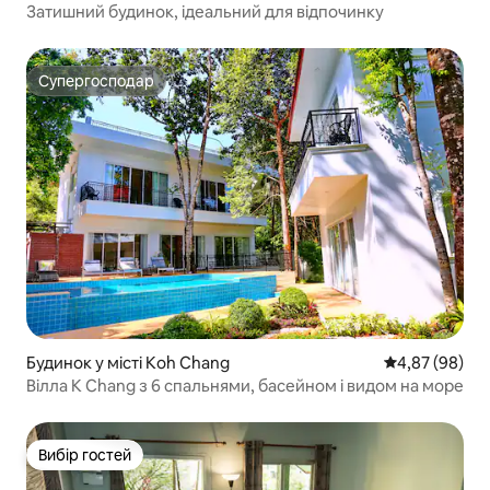
Затишний будинок, ідеальний для відпочинку
Супергосподар
Супергосподар
Будинок у місті Koh Chang
Середня оцінка
4,87 (98)
Вілла K Chang з 6 спальнями, басейном і видом на море
Вибір гостей
Вибір гостей