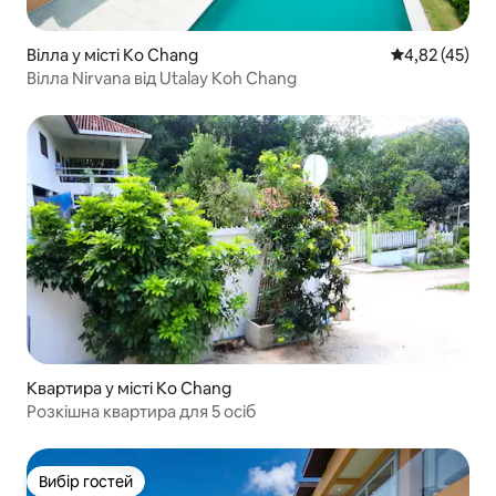
Вілла у місті Ko Chang
Середня оцінк
4,82 (45)
Вілла Nirvana від Utalay Koh Chang
Квартира у місті Ko Chang
Розкішна квартира для 5 осіб
Вибір гостей
Вибір гостей