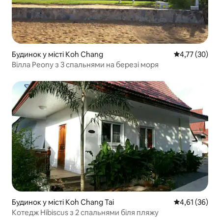
Будинок у місті Koh Chang
Середня оцінк
4,77 (30)
Вілла Peony з 3 спальнями на березі моря
Будинок у місті Koh Chang Tai
Середня оцінк
4,61 (36)
Котедж Hibiscus з 2 спальнями біля пляжу