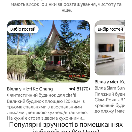
мають високі оцінки за розташування, чистоту та
інше.
Вибір гостей
Вибір гостей
Вибір гостей
Вибір гостей
Вілла у місті Koh
Вілла Siam Sunset
Вілла у місті Ko Chang
Середня оцінка: 4,81 з 5, відгу
4,81 (70)
Пляжний будинок
Фантастичний будинок для сім 'ї!
Сіам-Рояль-В 'ю, Ко
Великий будинок площею 120 кв.м. з
красивий будино
трьома спальнями з двоспальними
до пляжу і має 4 
ліжками,, великою кухнею/вітальнею.
кімнатами для всі
На кухні є стовп з двома кухонними
насолодитися п
Популярні зручності в помешканнях
зонами, а також барбекю для чудових
видом на океан, 
морепродуктів або м 'ясних страв.