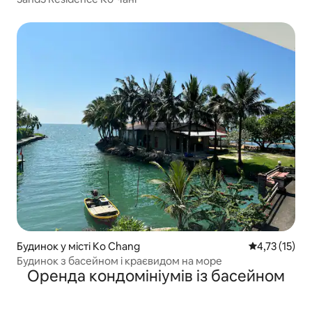
Будинок у місті Ko Chang
Середня оцінк
4,73 (15)
Будинок з басейном і краєвидом на море
Оренда кондомініумів із басейном