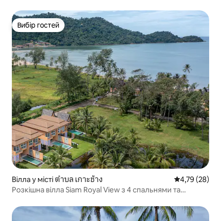
Вибір гостей
Вибір гостей
Вілла у місті ตำบล เกาะช้าง
Середня оцінк
4,79 (28)
Розкішна вілла Siam Royal View з 4 спальнями та
басейном від PSR