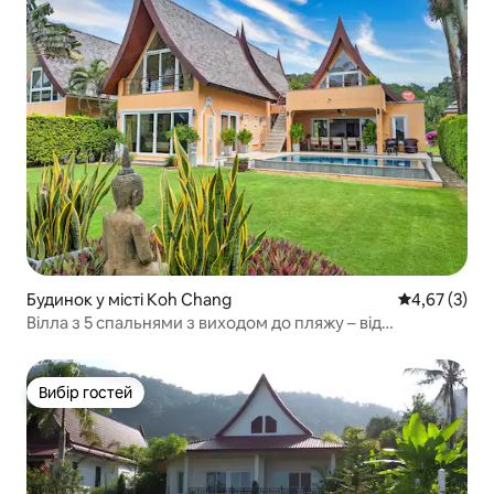
Будинок у місті Koh Chang
Середня оцін
4,67 (3)
Вілла з 5 спальнями з виходом до пляжу – від
KohChangVillas
Вибір гостей
Вибір гостей