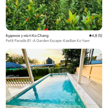
Будинок у місті Ko Chang
Середня оці
4,8 (5)
Petit Paradis B1 -A Garden Escape-KaeBae Ко Чанг