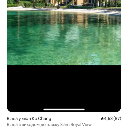
Вілла у місті Ko Chang
Середня оцінк
4,63 (87)
Вілла з виходом до пляжу Siam Royal View