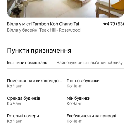
Вілла у місті Tambon Koh Chang Tai
Середня оцінк
4,79 (63)
Вілла у басейні Teak Hill - Rosewood
Пункти призначення
Інші типи помешкань
Найпопулярніші пам’ятки поблизу
Помешкання з виходом до озера
Гостьові будинки
Ко Чанг
Ко Чанг
Оренда будинків
Мінібудинки
Ко Чанг
Ко Чанг
Готельні номери
Екобудиночки на природі
Ко Чанг
Ко Чанг