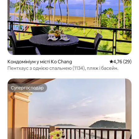
Кондомініум у місті Ko Chang
Середня оцінк
4,76 (29)
Пентхаус з однією спальнею (1134), пляж і басейн.
Супергосподар
Супергосподар