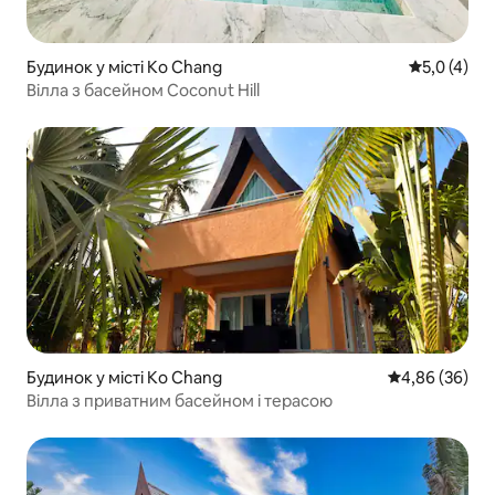
Будинок у місті Ko Chang
Середня оці
5,0 (4)
Вілла з басейном Coconut Hill
Будинок у місті Ko Chang
Середня оцінка
4,86 (36)
Вілла з приватним басейном і терасою