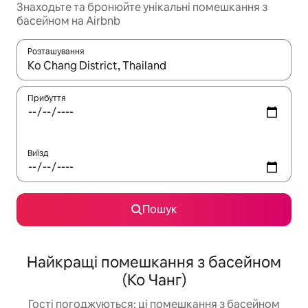
Знаходьте та бронюйте унікальні помешкання з
басейном на Airbnb
Розташування
Отримавши результати пошуку, використовуйте для навігації с
Прибуття
Виїзд
Пошук
Найкращі помешкання з басейном
(Ко Чанг)
Гості погоджуються: ці помешкання з басейном