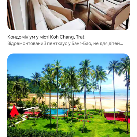
Кондомініум у місті Koh Chang, Trat
Відремонтований пентхаус у Банг-Бао, не для дітей
віком до 15 років