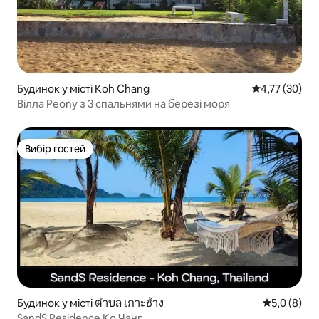
Будинок у місті Koh Chang
Середня оцінк
4,77 (30)
Вілла Peony з 3 спальнями на березі моря
Вибір гостей
Вибір гостей
Будинок у місті ตำบล เกาะช้าง
Середня оці
5,0 (8)
SandS Residence Ко Чанг