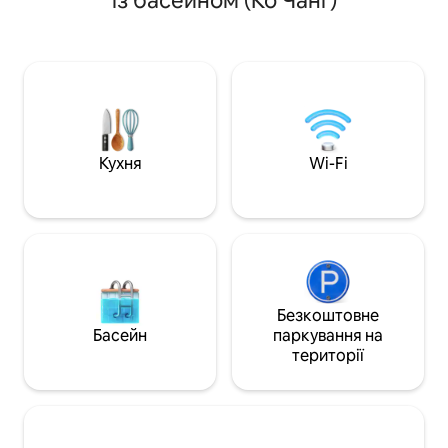
із басейном (Ко Чанг)
комфорту власно
Всього в 30 метрах від нашого
Будинок розташо
приватного пляжу, ідеально підходить
пляжного клубу д
як для дітей, так і для дорослих. Дві
відпочинку з дво
тераси для розваг на відкритому
Насолоджуйтеся 
повітрі, а також дві сучасні ванні
насолоджуючись
кімнати, одна з яких оснащена
пейзажами. Цей будинок ідеально
пральною машиною, щоб освіжити
підходить для тих
вашу хлопоту. Будинок повністю
та насолодитися
обладнаний. У нас є бездротовий
Кухня
Wi-Fi
Ідеальне місце, щ
широкосмуговий оптоволоконний
сім 'єю та друзям
кабель і 40-дюймовий телевізор з
Playstation для дітей.
Безкоштовне
Басейн
паркування на
території