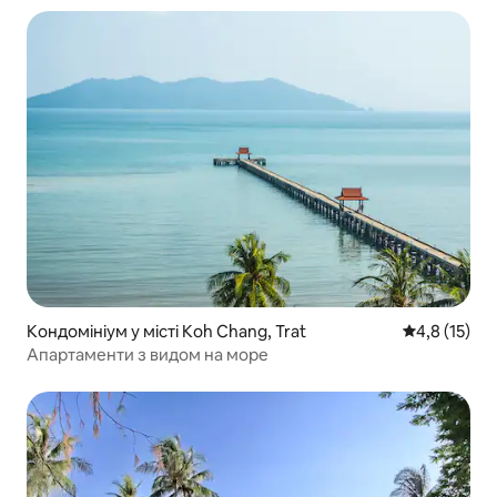
Кондомініум у місті Koh Chang, Trat
Середня оцін
4,8 (15)
Апартаменти з видом на море