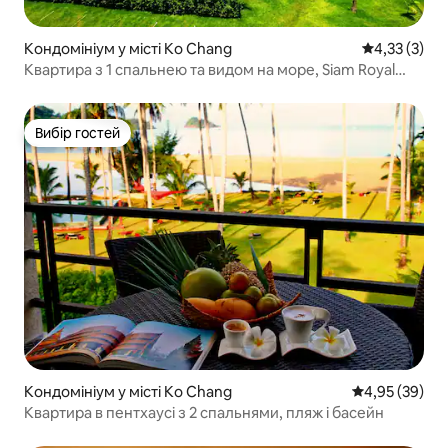
Кондомініум у місті Ko Chang
Середня оцін
4,33 (3)
Квартира з 1 спальнею та видом на море, Siam Royal
View
Вибір гостей
Вибір гостей
Кондомініум у місті Ko Chang
Середня оцінк
4,95 (39)
Квартира в пентхаусі з 2 спальнями, пляж і басейн