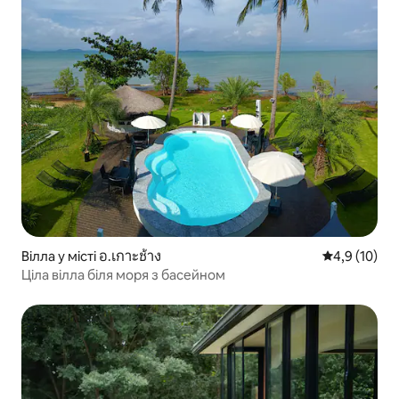
Вілла у місті อ.เกาะช้าง
Середня оцін
4,9 (10)
Ціла вілла біля моря з басейном