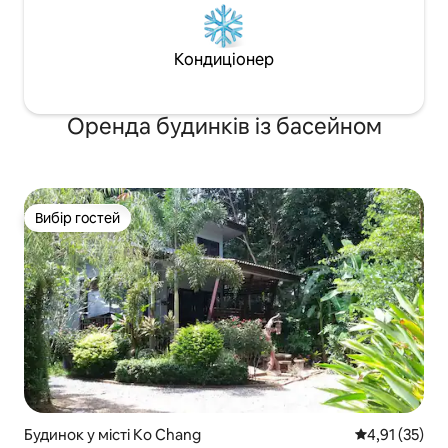
Кондиціонер
Оренда будинків із басейном
Вибір гостей
Вибір гостей
Будинок у місті Ko Chang
Середня оцінк
4,91 (35)