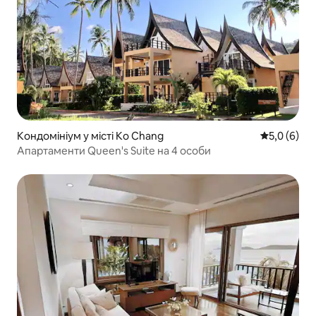
Кондомініум у місті Ko Chang
Середня оці
5,0 (6)
Апартаменти Queen's Suite на 4 особи