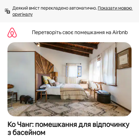
Перейти
Деякий вміст перекладено автоматично. 
Показати мовою 
до
оригіналу
вмісту
Перетворіть своє помешкання на Airbnb
Ко Чанг: помешкання для відпочинку
з басейном