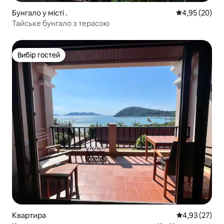
Бунгало у місті .
Середня оцінк
4,95 (20)
Тайське бунгало з терасою
Вибір гостей
Вибір гостей
Квартира
Середня оцінк
4,93 (27)