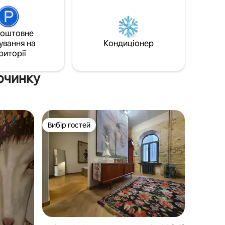
будь-який час після 14:00 через сейф
;
для ключів біля входу. Станція метро
у;
знаходиться всього за 400 метрів.
Будівля безпечна, добре доглянута,
коштовне
еки/
придатна для перебування!
ування на
Кондиціонер
риторії
починку
Вибір гостей
Вибір гостей