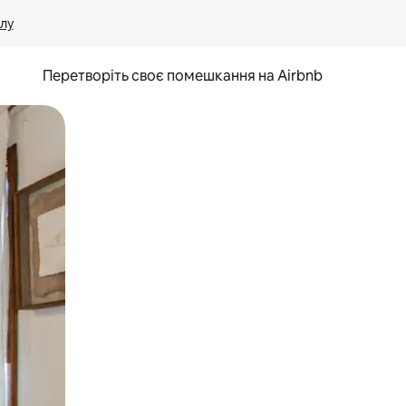
лу
Перетворіть своє помешкання на Airbnb
и дотику та гортання.