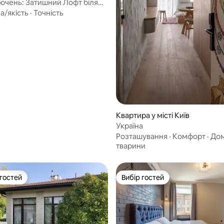
лючень: Затишний Лофт біля
5, відгуки: 139
ського
а/якість
·
Точність
Квартира у місті Київ
Україна
Розташування
·
Комфорт
·
Дом
тварини
 гостей
Вибір гостей
р гостей
Вибір гостей