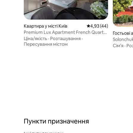
Квартира у місті Київ
Середня оцінка: 4,93 з
4,93 (44)
Premium Lux Apartment French Quarter
Гостьові 
2 (4)
Ціна/якість
·
Розташування
·
yshen'ky
Solonchu
Пересування містом
Сім’я
·
Ро
Пункти призначення