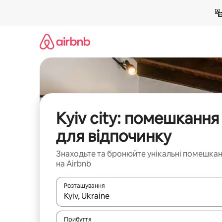
Перейти
до
вмісту
Kyiv city: помешкання
для відпочинку
Знаходьте та бронюйте унікальні помешка
на Airbnb
Розташування
Отримавши результати пошуку, використовуйте дл
Прибуття