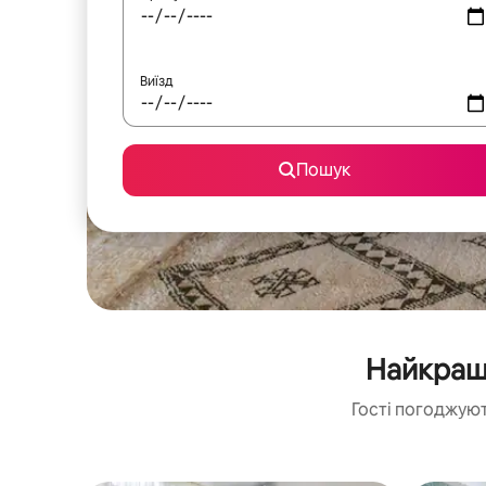
Виїзд
Пошук
Найкращі
Гості погоджуют