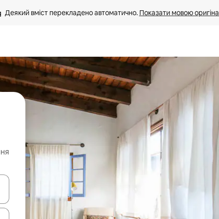
Деякий вміст перекладено автоматично. 
Показати мовою оригіна
ння
я навігації сторінкою клавіші зі стрілками вгору та вниз або жест