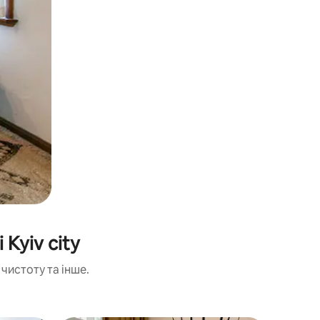
Kyiv city
чистоту та інше.