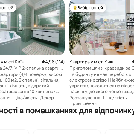
 гостей
Вибір гостей
р гостей
Топ вибір гостей
5, відгуки: 127
у місті Київ
Середня оцінка: 4,96 з 5, відгуки: 114
4,96 (114)
Квартира у місті Київ
С
 24/7: VIP 2-спальна квартира
Приголомшливі краєвиди за C
Kyiv
квартири (4/4 поверху, високі
ℹ️ У будинку немає перебоїв з
м, 160 м2, 2 спальні, вітальня,
електроенергією ℹ️ Найближче офіційне
ванні кімнати, відкритий
укриття знаходиться на підз
розташовані в 10 хвилинах
паркінгу, до якого легко і шви
д міста Арена,
дістатися на ліфті. Квартира (90 кв. м)
вання
·
Ціна/якість
·
Декор
Розташування
·
Ціна/якість
·
ського ринку та центральної
вміщує до 4 мандрівників і має
Приміщення
ості в помешканнях для відпочинку в
ик. Оснащена
спальні (1 ліжко queen-size🛏️/
ими меблями та побутовою
ліжко🛋️), 2 повні головні ванн
, включаючи 2 двоспальні
(душ🚿/ванна🛁), 1 гостьова в
дивана (обидва вони можуть
кімната, 1 повністю обладнана
творені в ліжко),
їдальня (вітальня). ▫️14-й повер