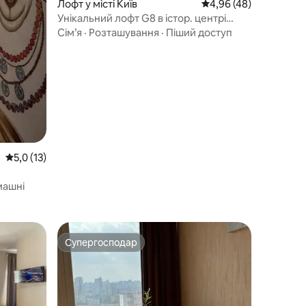
Лофт у місті Київ
Середня оцінка: 4,96 з
4,96 (48)
Унікальний лофт G8 в істор. центрі
Золоті Ворота
Сім’я
·
Розташування
·
Піший доступ
Середня оцінка: 5,0 з 5, відгуки: 13
5,0 (13)
ашні
Супергосподар
Супергосподар