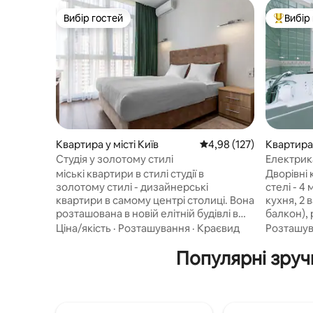
Вибір гостей
Вибір
Вибір гостей
Топ вибі
Квартира у місті Київ
Середня оцінка: 4,98 з 
4,98 (127)
Квартира 
Студія у золотому стилі
Електрика
з джакузі
міські квартири в стилі студії в
Дворівні 
золотому стилі - дизайнерські
стелі - 4 
квартири в самому центрі столиці. Вона
кухня, 2 
розташована в новій елітній будівлі в
балкон), 
Печерську, в 5 хвилинах ходьби від
ходьби ві
Ціна/якість
·
Розташування
·
Краєвид
Розташу
метро і в 15 хвилинах ходьби від
Бессараб
залізничного вокзалу. Головні ділові та
Популярні зручн
вулиці Крещат
туристичні місця міста, розташовані
вбудован
неподалік. Нова квартира в золотому
технікою
стилі студії площею 30 квадратних
ліжка, 2 
метрів пропонує велике двоспальне
бути пере