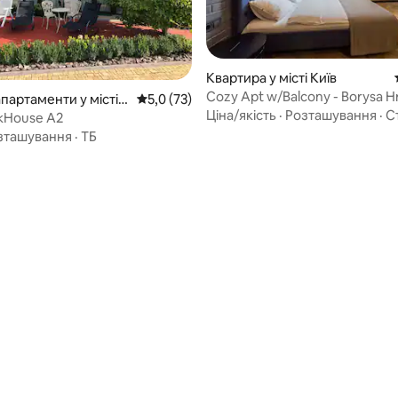
 5, відгуки: 44
Квартира у місті Київ
Cozy Apt w/Balcony - Borysa H
апартаменти у місті V
Середня оцінка: 5,0 з 5, відгуки: 73
5,0 (73)
4 (id 291)
Ціна/якість
·
Розташування
·
С
kHouse A2
зташування
·
ТБ