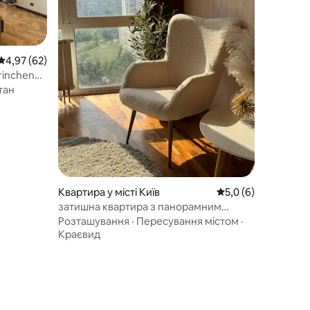
Середня оцінка: 4,97 з 5, відгуки: 62
4,97 (62)
rinchenka
тан
Квартира у місті Київ
Середня оцінка: 5,0
5,0 (6)
затишна квартира з панорамним
видом, Оазис, Оболонь
Розташування
·
Пересування містом
·
Краєвид