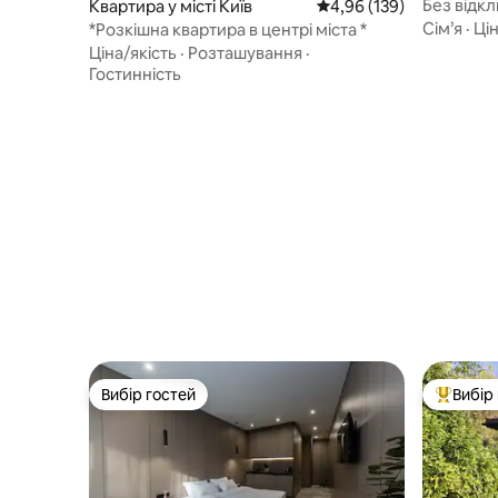
Без відк
Квартира у місті Київ
Середня оцінка: 4,96 з 
4,96 (139)
Михайлів
Сім’я
·
Цін
*Розкішна квартира в центрі міста *
Ціна/якість
·
Розташування
·
Гостинність
Вибір гостей
Вибір
Вибір гостей
Топ вибі