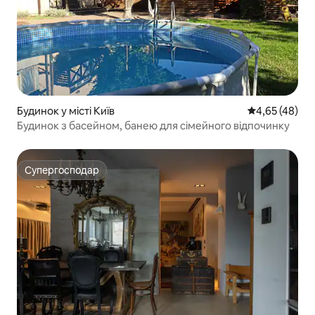
Будинок у місті Київ
Середня оцінк
4,65 (48)
Будинок з басейном, банею для сімейного відпочинку
Супергосподар
Супергосподар