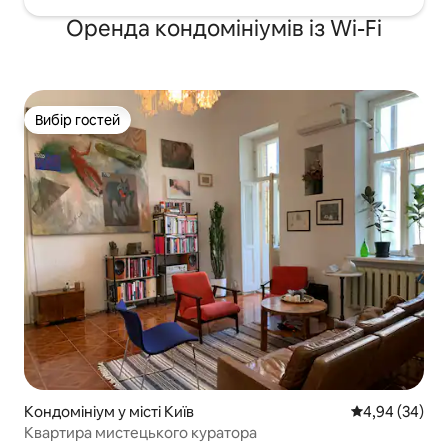
Оренда кондомініумів із Wi-Fi
Вибір гостей
Вибір гостей
Кондомініум у місті Київ
Середня оцінка
4,94 (34)
Квартира мистецького куратора