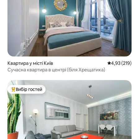
Квартира у місті Київ
Середня оцінка
4,93 (219)
Сучасна квартира в центрі (біля Хрещатика)
Вибір гостей
Топ вибір гостей