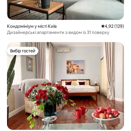
Кондомініум у місті Київ
Середня оцінка
4,92 (129)
Дизайнерські апартаменти з видом із 31 поверху
Вибір гостей
Вибір гостей