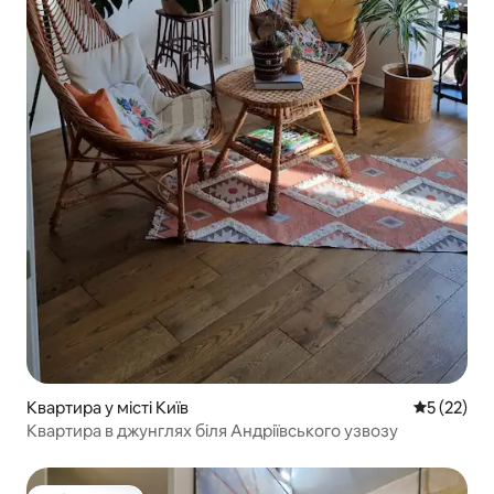
Квартира у місті Київ
Середня оц
5 (22)
Квартира в джунглях біля Андріївського узвозу