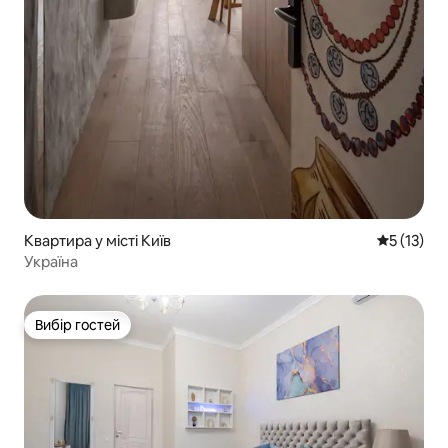
Квартира у місті Київ
Середня оц
5 (13)
Україна
Вибір гостей
Вибір гостей