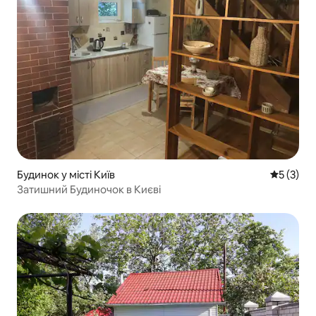
Будинок у місті Київ
Середня о
5 (3)
Затишний Будиночок в Києві