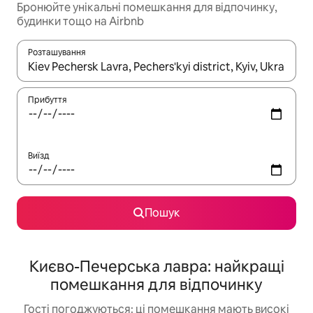
Бронюйте унікальні помешкання для відпочинку,
будинки тощо на Airbnb
Розташування
Отримавши результати пошуку, використовуйте для навігації с
Прибуття
Виїзд
Пошук
Києво-Печерська лавра: найкращі
помешкання для відпочинку
Гості погоджуються: ці помешкання мають високі