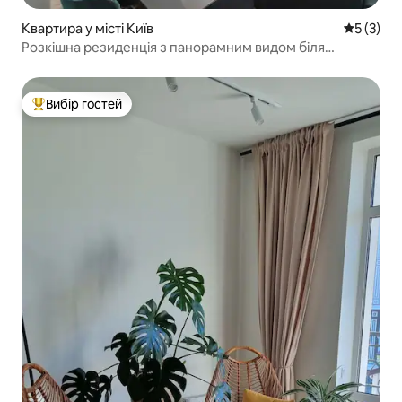
Квартира у місті Київ
Середня о
5 (3)
Розкішна резиденція з панорамним видом біля
Чиказької вежі
Вибір гостей
Топ вибір гостей