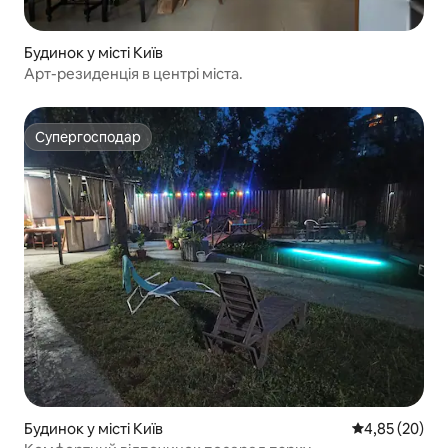
Будинок у місті Київ
Арт-резиденція в центрі міста.
Супергосподар
Супергосподар
Будинок у місті Київ
Середня оцінк
4,85 (20)