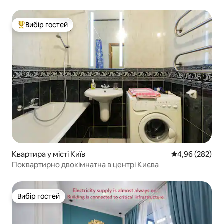
Вибір гостей
Топ вибір гостей
Квартира у місті Київ
Середня оцінка:
4,96 (282)
Поквартирно двокімнатна в центрі Києва
Вибір гостей
Вибір гостей