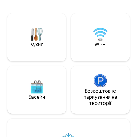
розташовані неподалік. Нова квартира
технікою, включа
в золотому стилі студії площею 30
ліжка, 2 дивана 
квадратних метрів пропонує велике
бути перетворені 
двоспальне ліжко, з високим
посудомийною/п
вишуканим спинком, зручним
машинами, 4 кон
ортопедичним матрацом, ковдрами,
кімната + кухня), 
гіпоалергенними подушками. У цій
підлоги. Охоронна зона - вікна з видом
квартирі ви матимете білосніжну
на задній двір і н
Кухня
Wi-Fi
білизну, гарні рушники та фірмові
внутрішніх справ.
туалетно-косметичні засоби! Тут є
повністю обладнана кухня з
холодильником, електричною
плитою, мікрохвильовою піччю,
чайником та усім необхідним посудом.
Також є функціональна шафа з
сейфом, робоче місце з телевізором
Безкоштовне
та Wi-Fi. У ванній кімнаті є просторий
Басейн
паркування на
душ, водонагрівач і фен. Виходячи з
території
вікон квартири на верхньому поверсі,
ви побачите чудовий панорамний
краєвид на місто в стилі Barasport.