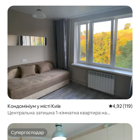
Кондомініум у місті Київ
Середня оцінка
4,92 (119)
Центральна затишна 1-кімнатна квартира на
історичному Подолі
Супергосподар
Супергосподар