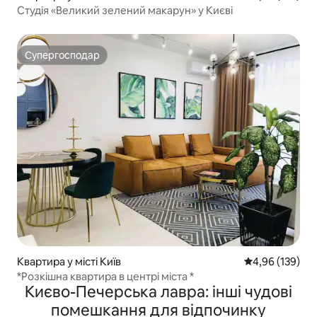
Студія «Великий зелений макарун» у Києві
Супергосподар
Супергосподар
Квартира у місті Київ
Середня оцінка
4,96 (139)
*Розкішна квартира в центрі міста *
Києво-Печерська лавра: інші чудові
помешкання для відпочинку