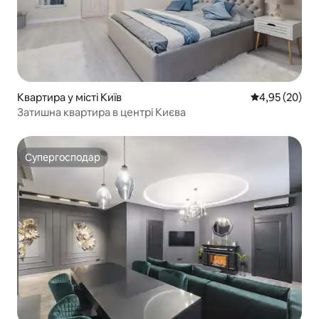
Квартира у місті Київ
Середня оцінк
4,95 (20)
Затишна квартира в центрі Києва
Супергосподар
Супергосподар