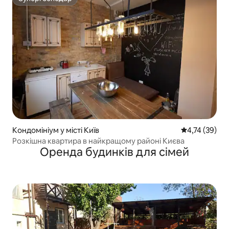
Супергосподар
Кондомініум у місті Київ
Середня оцінк
4,74 (39)
Розкішна квартира в найкращому районі Києва
Оренда будинків для сімей