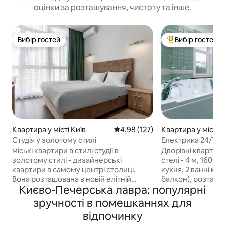
оцінки за розташування, чистоту та інше.
Вибір гостей
Вибір гостей
Вибір гостей
Топ вибір гостей
Квартира у місті Київ
Середня оцінка: 4,98 з 5, відгук
4,98 (127)
Квартира у місті К
Студія у золотому стилі
Електрика 24/7: V
квартира з джаку
міські квартири в стилі студії в
Дворівні квартири
золотому стилі - дизайнерські
стелі - 4 м, 160 м2
квартири в самому центрі столиці.
кухня, 2 ванні кім
Вона розташована в новій елітній
балкон), розташо
Києво-Печерська лавра: популярні
будівлі в Печерську, в 5 хвилинах
ходьби від міста 
ходьби від метро і в 15 хвилинах
Бессарабського р
зручності в помешканнях для
ходьби від залізничного вокзалу.
вулиці Крещатик. Оснащен
відпочинку
Головні ділові та туристичні місця міста,
вбудованими меб