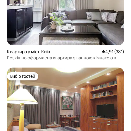
Квартира у місті Київ
Середня оцінка
4,91 (381)
Розкішно оформлена квартира з ванною кімнатою в
стилі спа
Вибір гостей
Вибір гостей