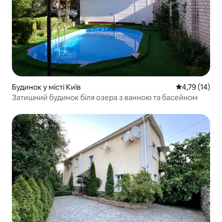
Будинок у місті Київ
Середня оцінк
4,79 (14)
Затишний будинок біля озера з ванною та басейном