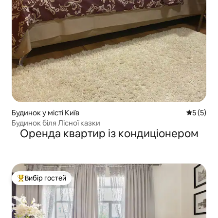
Будинок у місті Київ
Середня о
5 (5)
Будинок біля Лісної казки
Оренда квартир із кондиціонером
Вибір гостей
Топ вибір гостей