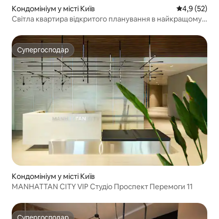
Кондомініум у місті Київ
Середня оцін
4,9 (52)
Світла квартира відкритого планування в найкращому
місці
Супергосподар
Супергосподар
Кондомініум у місті Київ
MANHATTAN CITY VIP Студіо Проспект Перемоги 11
Супергосподар