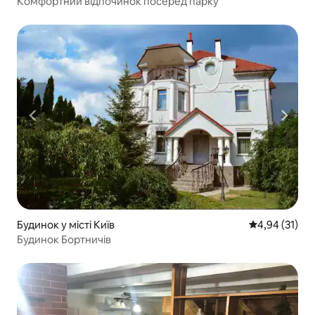
Комфортний відпочинок посеред парку
Будинок у місті Київ
Середня оцінк
4,94 (31)
Будинок Бортничів