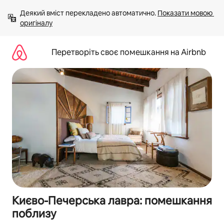
Перейти
Деякий вміст перекладено автоматично. 
Показати мовою 
до
оригіналу
вмісту
Перетворіть своє помешкання на Airbnb
Києво-Печерська лавра: помешкання
поблизу