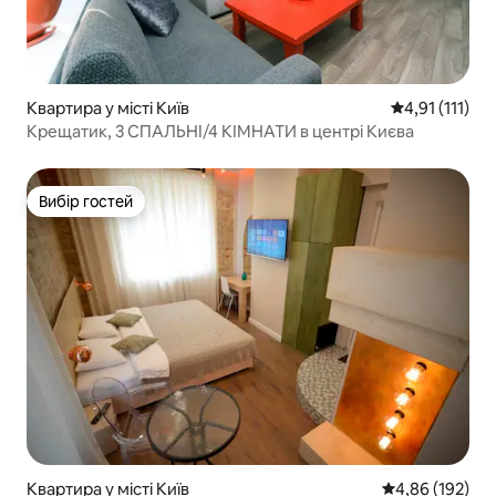
Квартира у місті Київ
Середня оцінка
4,91 (111)
Крещатик, 3 СПАЛЬНІ/4 КІМНАТИ в центрі Києва
Вибір гостей
Вибір гостей
Квартира у місті Київ
Середня оцінка
4,86 (192)