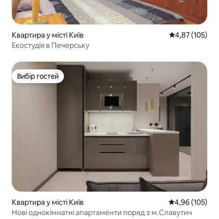
Квартира у місті Київ
Середня оцінка
4,87 (105)
Екостудія в Печерську
Вибір гостей
Вибір гостей
Квартира у місті Київ
Середня оцінка
4,96 (105)
Нові однокімнатні апартаменти поряд з м.Славутич