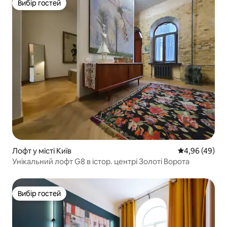
Вибір гостей
Вибір гостей
Лофт у місті Київ
Середня оцінка
4,96 (49)
Унікальний лофт G8 в істор. центрі Золоті Ворота
Вибір гостей
Вибір гостей