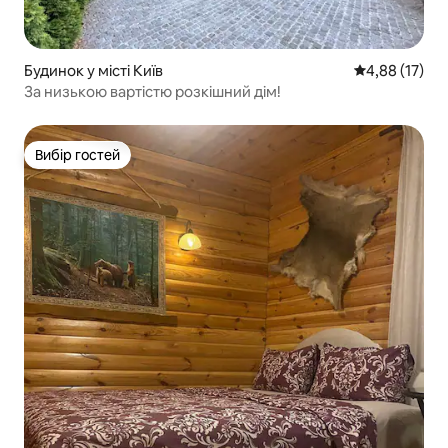
Будинок у місті Київ
Середня оцінк
4,88 (17)
За низькою вартістю розкішний дім!
Вибір гостей
Вибір гостей