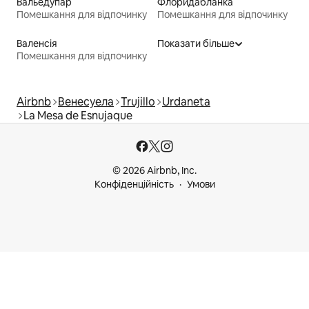
Вальедупар
Флоридабланка
Помешкання для відпочинку
Помешкання для відпочинку
Валенсія
Показати більше
Помешкання для відпочинку
Airbnb
Венесуела
Trujillo
Urdaneta
La Mesa de Esnujaque
© 2026 Airbnb, Inc.
Конфіденційність
Умови