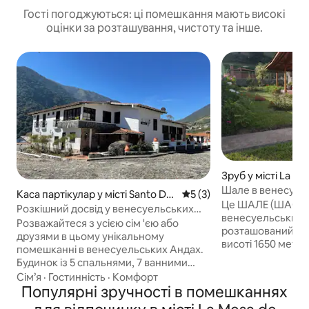
Гості погоджуються: ці помешкання мають високі
оцінки за розташування, чистоту та інше.
Зруб у місті La M
Шале в венесуел
Каса партікулар у місті Santo Do
Середня оцінка: 5 з 5, відг
5 (3)
Це ШАЛЕ (ШАСТА)
mingo
Розкішний досвід у венесуельських
венесуельських А
Андах
Розважайтеся з усією сім 'єю або
розташований в р
друзями в цьому унікальному
висоті 1650 метрі
помешканні в венесуельських Андах.
недалеко від La M
Будинок із 5 спальнями, 7 ванними
штат Трухільйо, В
кімнатами, ігровою кімнатою, кареоке,
Сім’я
·
Гостинність
·
Комфорт
хвилинах від Тімо
рулеткою, більярдним столом, пін-
Популярні зручності в помешканнях
Його стратегічне
пінгом і фотоболітом, сімейною