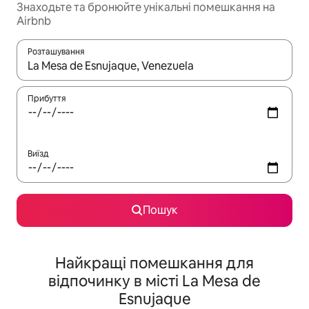
Знаходьте та бронюйте унікальні помешкання на
Airbnb
Розташування
Отримавши результати пошуку, використовуйте для навігації с
Прибуття
Виїзд
Пошук
Найкращі помешкання для
відпочинку в місті La Mesa de
Esnujaque