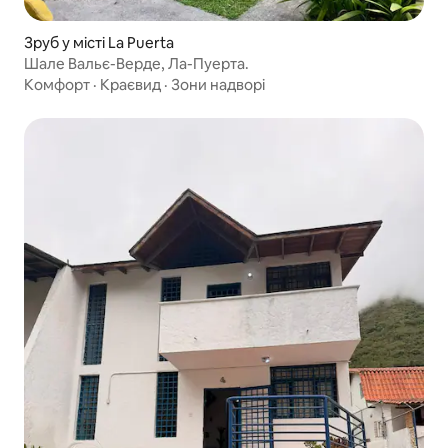
Зруб у місті La Puerta
Шале Вальє-Верде, Ла-Пуерта.
Комфорт
·
Краєвид
·
Зони надворі