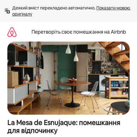
Перейти
Деякий вміст перекладено автоматично. 
Показати мовою 
до
оригіналу
вмісту
Перетворіть своє помешкання на Airbnb
La Mesa de Esnujaque: помешкання
для відпочинку