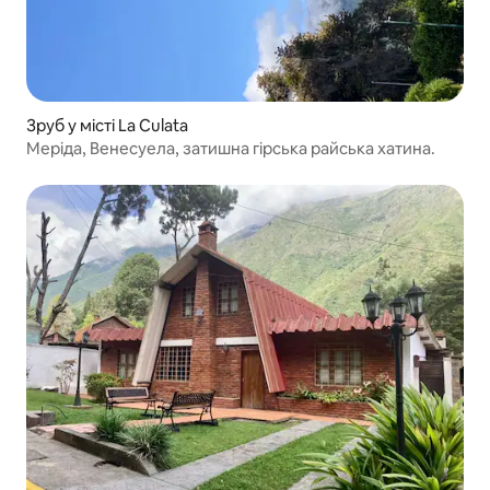
Зруб у місті La Culata
Меріда, Венесуела, затишна гірська райська хатина.