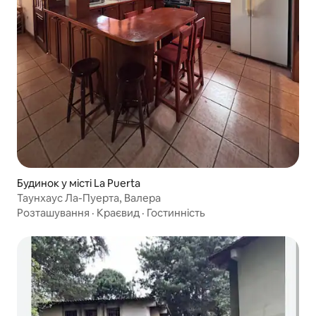
Будинок у місті La Puerta
Таунхаус Ла-Пуерта, Валера
Розташування
·
Краєвид
·
Гостинність