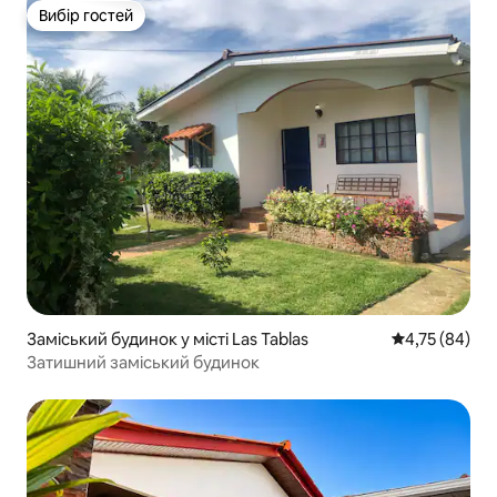
Вибір гостей
Вибір гостей
Заміський будинок у місті Las Tablas
Середня оцінк
4,75 (84)
Затишний заміський будинок