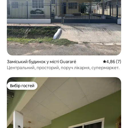
Заміський будинок у місті Guararé
Середня оцін
4,86 (7)
Центральний, просторий, поруч лікарня, супермаркет.
Вибір гостей
Вибір гостей