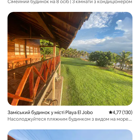
Сімейний будинок на 8 осіб | 3 кімнати з кондиціонером
Заміський будинок у місті Playa El Jobo
Середня оцінка
4,77 (130)
Насолоджуйтеся пляжним будинком з видом на море
та внутрішнім двориком