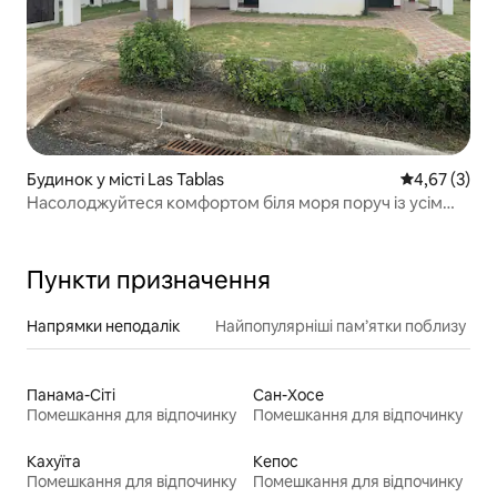
Будинок у місті Las Tablas
Середня оцін
4,67 (3)
Насолоджуйтеся комфортом біля моря поруч із усім
необхідним.
Пункти призначення
Напрямки неподалік
Найпопулярніші пам’ятки поблизу
Панама-Сіті
Сан-Хосе
Помешкання для відпочинку
Помешкання для відпочинку
Кахуїта
Кепос
Помешкання для відпочинку
Помешкання для відпочинку