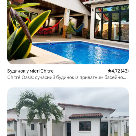
Будинок у місті Chitre
Середня оцінк
4,72 (43)
Chitré Oasis: сучасний будинок із приватним басейном і
барбекю