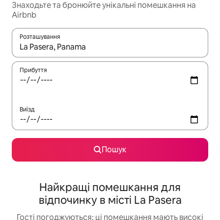
Знаходьте та бронюйте унікальні помешкання на
Airbnb
Розташування
Отримавши результати пошуку, використовуйте для навігації с
Прибуття
Виїзд
Пошук
Найкращі помешкання для
відпочинку в місті La Pasera
Гості погоджуються: ці помешкання мають високі