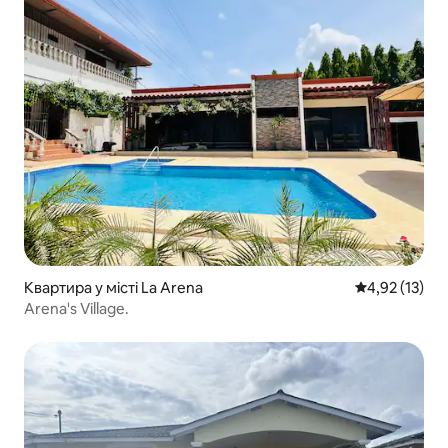
Квартира у місті La Arena
Середня оцінк
4,92 (13)
Arena's Village.