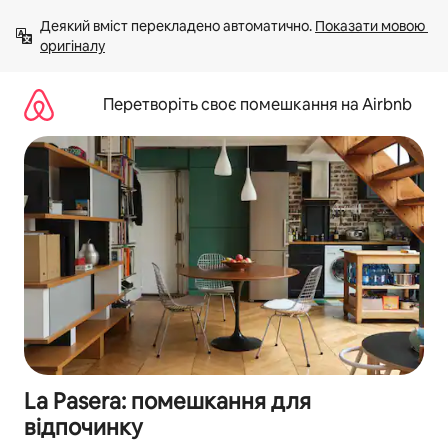
Перейти
Деякий вміст перекладено автоматично. 
Показати мовою 
до
оригіналу
вмісту
Перетворіть своє помешкання на Airbnb
La Pasera: помешкання для
відпочинку