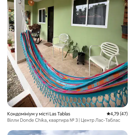
Кондомініум у місті Las Tablas
Середня оцінк
4,79 (47)
Вілли Donde Chika, квартира № 3 | Центр Лас-Таблас