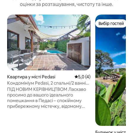
оцінки за розташування, чистоту та інше.
Вибір гостей
Вибір гостей
Квартира у місті Pedasi
Середня оцінка: 5,0 з 5, відг
5,0 (4)
Кондомініум Pedasi, 2 спальні/2 ванні
кімнати | Близько до пляжу та міста
ПІД НОВИМ КЕРІВНИЦТВОМ Ласкаво
просимо до вашого ідеального
помешкання в Педасі – спокійному
прибережному містечку, відомому
своїми пляжами, риболовлею та
відчуттям «чому б мені тут не жити?».
Ця квартира з 2 спальнями та
2 ванними кімнатами ідеально
Будинок у місті Pe