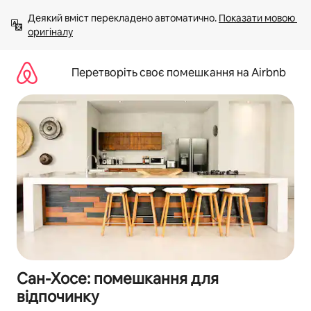
Перейти
Деякий вміст перекладено автоматично. 
Показати мовою 
до
оригіналу
вмісту
Перетворіть своє помешкання на Airbnb
Сан-Хосе: помешкання для
відпочинку