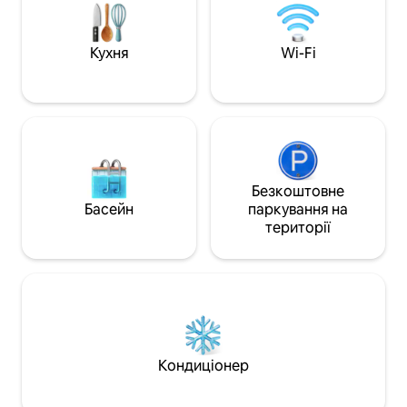
центральне розт
чутися міський ш
300 Мбіт/с, самос
Кухня
Wi-Fi
цілодобова охоро
Безкоштовне
Басейн
паркування на
території
Кондиціонер