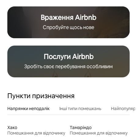
Враження Airbnb
Спробуйте щось нове
Послуги Airbnb
Зробіть своє перебування особливим
Пункти призначення
Напрямки неподалік
Інші типи помешкань
Найпопулярн
Хако
Тамаріндо
Помешкання для відпочинку
Помешкання для відпочинку