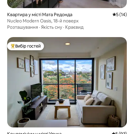
Квартира у місті Мата Редонда
Середня оц
5 (14)
Nucleo Modern Oasis, 18-й поверх
Розташування
·
Якість сну
·
Краєвид
Вибір гостей
Топ вибір гостей
Кондомініум у місті Урука
Середня оц
5 (93)