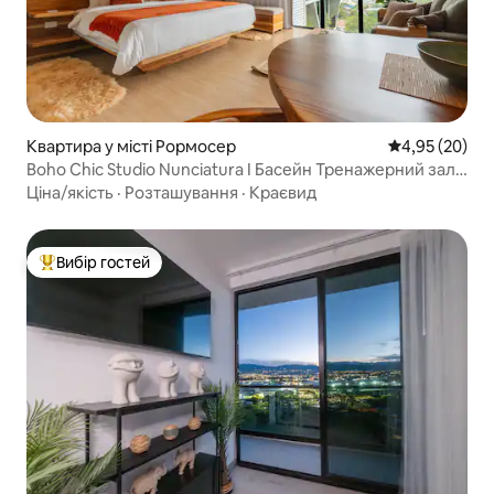
Квартира у місті Рормосер
Середня оцінк
4,95 (20)
Boho Chic Studio Nunciatura I Басейн Тренажерний зал
Wi-Fi I Nova
Ціна/якість
·
Розташування
·
Краєвид
Вибір гостей
Топ вибір гостей