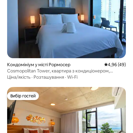
Кондомініум у місті Рормосер
Середня оцінка
4,96 (49)
Cosmopolitan Tower, квартира з кондиціонером,
15 хвилин до аеропорту
Ціна/якість
·
Розташування
·
Wi-Fi
Вибір гостей
Вибір гостей