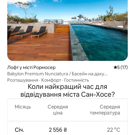
Лофт у місті Рормосер
Середня оц
5 (17)
Babylon Premium Nunciatura / Басейн на даху
Тренажерний зал
Розташування
·
Комфорт
·
Гостинність
Коли найкращий час для
відвідування міста Сан-Хосе?
Місяць
Середня
Середня
ціна
температура
Січ.
2 556 ₴
22 °C