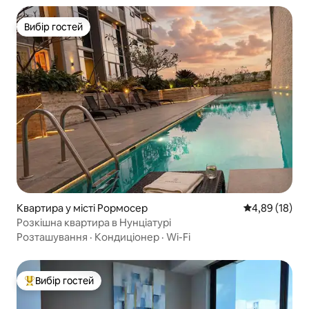
Вибір гостей
Вибір гостей
Квартира у місті Рормосер
Середня оцінк
4,89 (18)
Розкішна квартира в Нунціатурі
Розташування
·
Кондиціонер
·
Wi-Fi
Вибір гостей
Топ вибір гостей