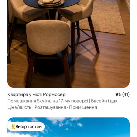
Квартира у місті Рормосер
Середня оц
5 (41)
Помешкання Skyline на 17-му поверсі | Басейн і дах
Ціна/якість
·
Розташування
·
Приміщення
Вибір гостей
Топ вибір гостей