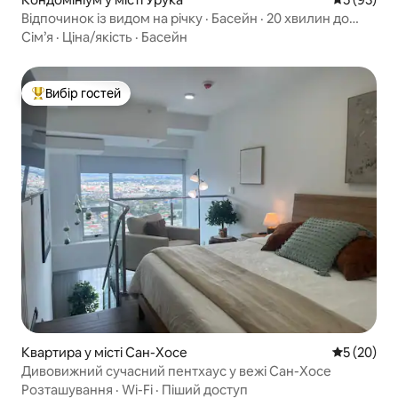
Відпочинок із видом на річку · Басейн · 20 хвилин до
аеропорту
Сім’я
·
Ціна/якість
·
Басейн
Вибір гостей
Топ вибір гостей
Квартира у місті Сан-Хосе
Середня оц
5 (20)
Дивовижний сучасний пентхаус у вежі Сан-Хосе
Розташування
·
Wi-Fi
·
Піший доступ