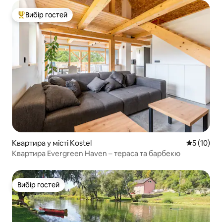
Вибір гостей
Топ вибір гостей
Квартира у місті Kostel
Середня оц
5 (10)
Квартира Evergreen Haven – тераса та барбекю
Вибір гостей
Вибір гостей