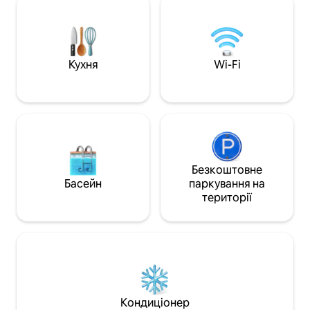
на навіс, вечірнє
двоє людей, і телевізор із Playstation 5.
м’якому дивані, 
У нас є фінська та інфрачервона сауна
кухня для пригот
в оздоровчій зоні, а також джакузі з
та швидкої їжі, к
телевізором. Ванна кімната розділена
річці Одра, верхо
дверима. За межами квартири є
Кухня
Wi-Fi
квадроциклах, їзд
тераса та безкоштовна парковка.
барбекю, камін.
Безкоштовне
Басейн
паркування на
території
Кондиціонер