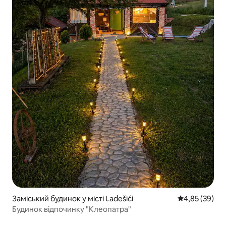
Заміський будинок у місті Ladešići
Середня оцінк
4,85 (39)
Будинок відпочинку "Клеопатра"