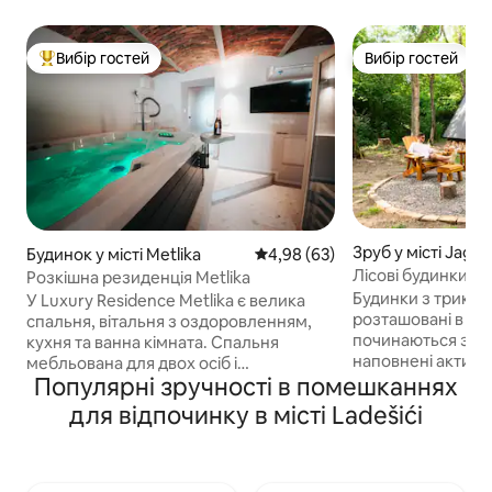
Вибір гостей
Вибір гостей
Топ вибір гостей
Вибір гостей
Зруб у місті Jago
Будинок у місті Metlika
Середня оцінка: 4,98 з 5, відгу
4,98 (63)
Лісові будинки в 
Розкішна резиденція Metlika
Будинки з трику
У Luxury Residence Metlika є велика
розташовані в тих
спальня, вітальня з оздоровленням,
починаються з щеб
кухня та ванна кімната. Спальня
наповнені активн
мебльована для двох осіб і
свіжому повітрі. 
Популярні зручності в помешканнях
відокремлена від центральної частини
пропонують ідеа
дверима. Кухня обладнана сучасним
для відпочинку в місті Ladešići
комфорту та прир
та усім необхідним обладнанням для
для відпочинку. 
приготування їжі. У центральній
сільської атмосф
частині є обідній стіл, шкіряний диван-
комфорту. Спальн
ліжко, на якому можуть розміститися