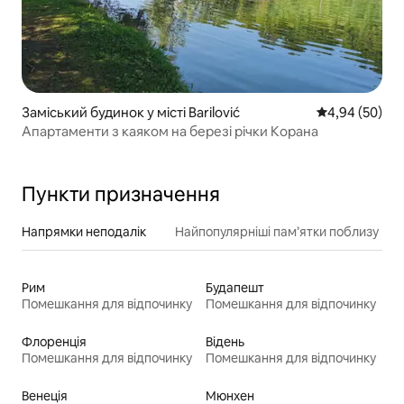
Заміський будинок у місті Barilović
Середня оцінка
4,94 (50)
Апартаменти з каяком на березі річки Корана
Пункти призначення
Напрямки неподалік
Найпопулярніші пам’ятки поблизу
Рим
Будапешт
Помешкання для відпочинку
Помешкання для відпочинку
Флоренція
Відень
Помешкання для відпочинку
Помешкання для відпочинку
Венеція
Мюнхен