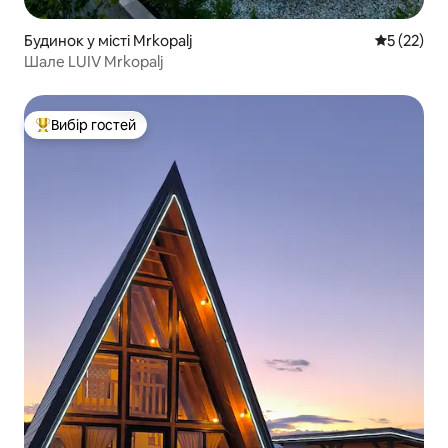
Будинок у місті Mrkopalj
Середня оц
5 (22)
Шале LUIV Mrkopalj
Вибір гостей
Топ вибір гостей