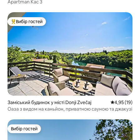
Apartman Kac 3
Вибір гостей
Топ вибір гостей
Заміський будинок у місті Donji Zvečaj
Середня оцінк
4,95 (19)
Оаза з видом на каньйон, приватною сауною та джакузі
Вибір гостей
Вибір гостей