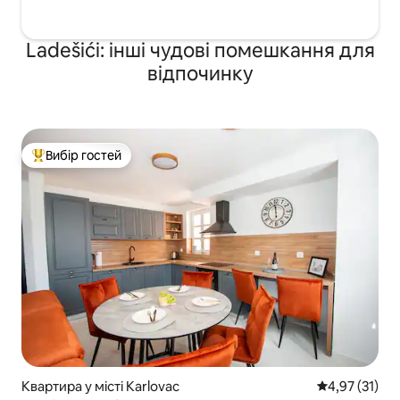
Ladešići: інші чудові помешкання для
відпочинку
Вибір гостей
Топ вибір гостей
Квартира у місті Karlovac
Середня оцінк
4,97 (31)