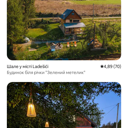
Шале у місті Ladešići
Середня оцінка
4,89 (70)
Будинок біля річки "Зелений метелик"