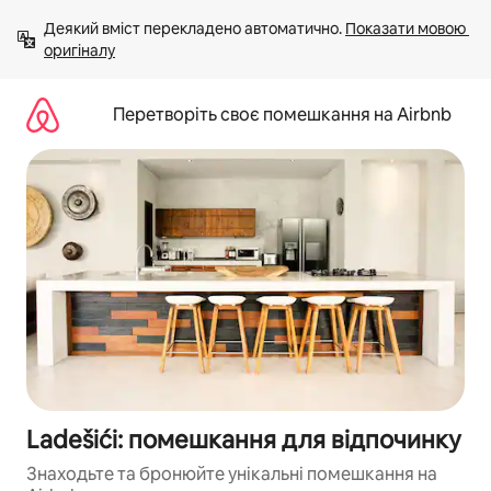
Перейти
Деякий вміст перекладено автоматично. 
Показати мовою 
до
оригіналу
вмісту
Перетворіть своє помешкання на Airbnb
Ladešići: помешкання для відпочинку
Знаходьте та бронюйте унікальні помешкання на