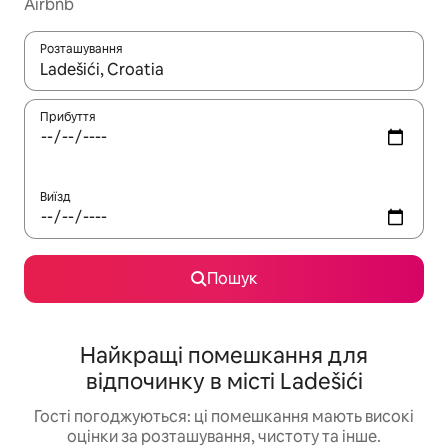
Airbnb
Розташування
Отримавши результати пошуку, використовуйте для навігації с
Прибуття
Виїзд
Пошук
Найкращі помешкання для
відпочинку в місті Ladešići
Гості погоджуються: ці помешкання мають високі
оцінки за розташування, чистоту та інше.