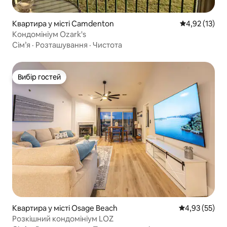
Квартира у місті Camdenton
Середня оцінк
4,92 (13)
Кондомініум Ozark's
Сім’я
·
Розташування
·
Чистота
Вибір гостей
Вибір гостей
Квартира у місті Osage Beach
Середня оцінк
4,93 (55)
Розкішний кондомініум LOZ