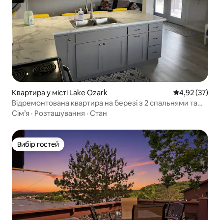
Квартира у місті Lake Ozark
Середня оцінк
4,92 (37)
Відремонтована квартира на березі з 2 спальнями та
1 ванною кімнатою
Сім’я
·
Розташування
·
Стан
Вибір гостей
Вибір гостей