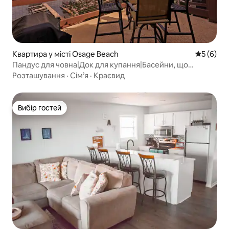
Квартира у місті Osage Beach
Середня о
5 (6)
Пандус для човна|Док для купання|Басейни, що
працюють цілий рік|Місць для сну: 13
Розташування
·
Сім’я
·
Краєвид
Вибір гостей
Вибір гостей