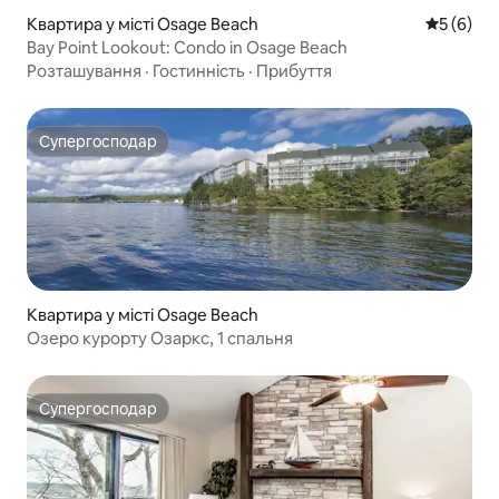
Квартира у місті Osage Beach
Середня о
5 (6)
Bay Point Lookout: Condo in Osage Beach
Розташування
·
Гостинність
·
Прибуття
Супергосподар
Супергосподар
Квартира у місті Osage Beach
Озеро курорту Озаркс, 1 спальня
Супергосподар
Супергосподар