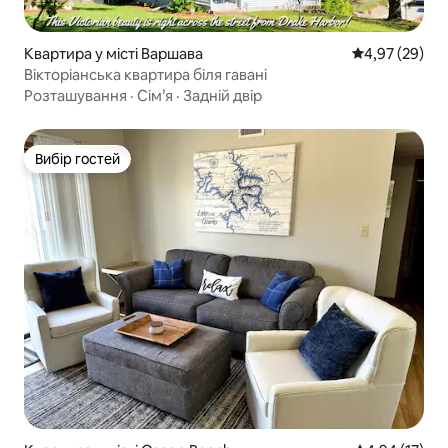
Квартира у місті Варшава
Середня оцінк
4,97 (29)
Вікторіанська квартира біля гавані
Розташування
·
Сім’я
·
Задній двір
Вибір гостей
Вибір гостей