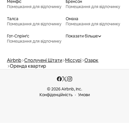
Мемфіс
Бренсон
Помешкання для відпочинку
Помешкання для відпочинку
Талса
Омаха
Помешкання для відпочинку
Помешкання для відпочинку
Гот-Спрінґс
Показати більше
Помешкання для відпочинку
Airbnb
Сполучені Штати
Міссурі
Озарк
Оренда квартир
© 2026 Airbnb, Inc.
Конфіденційність
Умови