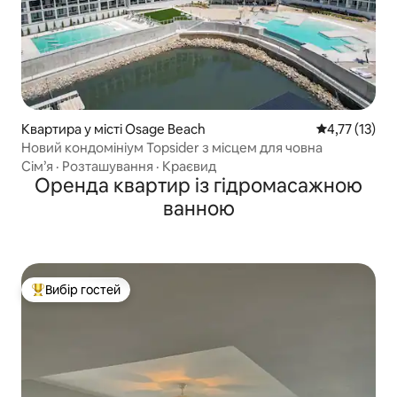
Квартира у місті Osage Beach
Середня оцінк
4,77 (13)
Новий кондомініум Topsider з місцем для човна
Сім’я
·
Розташування
·
Краєвид
Оренда квартир із гідромасажною
ванною
Вибір гостей
Топ вибір гостей