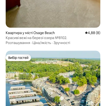
Квартира у місті Osage Beach
Середня оцін
4,88 (8)
Красиві вежі на березі озера №8102.
Розташування
·
Ціна/якість
·
Зручності
Вибір гостей
Вибір гостей