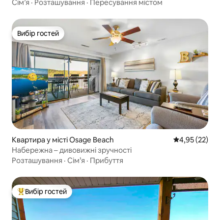
Сім’я
·
Розташування
·
Пересування містом
Вибір гостей
Вибір гостей
Квартира у місті Osage Beach
Середня оцінк
4,95 (22)
Набережна – дивовижні зручності
Розташування
·
Сім’я
·
Прибуття
Вибір гостей
Топ вибір гостей