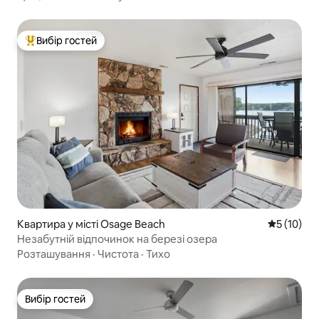
Вибір гостей
Топ вибір гостей
Квартира у місті Osage Beach
Середня оц
5 (10)
Незабутній відпочинок на березі озера
Розташування
·
Чистота
·
Тихо
Вибір гостей
Вибір гостей