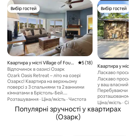
Вибір гостей
Вибір гостей
Вибір гостей
Вибір гостей
Квартира у місті Village of Four
Середня оцінка: 5 з 5, відгу
5 (18)
Квартира у місті 
Seasons
Відпочинок в оазисі Озарк
Ласкаво просимо
Ozark Oasis Retreat – літо на озері
HAVEN – гарного 
Ласкаво просимо 
Озаркс! Квартира на верхньому
перебування
у ваш власний рай 
поверсі з 3 спальнями та 2 ванними
Перебуваючи в ц
кімнатами в Брістоль-Бей.
розташованому в 
Прокидайтеся, милуючись
Розташування
·
Ціна/якість
·
Чистота
буде поруч із усі
Ціна/якість
·
Сім’я
панорамним сходом сонця над
Популярні зручності у квартирах
Затишний, чистий
озером, проводьте дні, плаваючи на
невеликий житло
(Озарк)
човні (є причал), купаючись у басейні
Приїжджайте зі с
на березі або готуючи їжу на газовому
приватна пристан
грилі в барі на закритій терасі. Головна
біля комплексу (за
спальня з ліжком розміру King size +