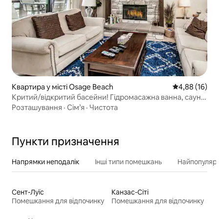
Квартира у місті Osage Beach
Середня оцінк
4,88 (16)
Критий/відкритий басейни! Гідромасажна ванна, сауна,
причал для човнів
Розташування
·
Сім’я
·
Чистота
Пункти призначення
Напрямки неподалік
Інші типи помешкань
Найпопулярн
Сент-Луїс
Канзас-Сіті
Помешкання для відпочинку
Помешкання для відпочинку