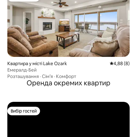
Квартира у місті Lake Ozark
Середня оцін
4,88 (8)
Емералд-Бей
Розташування
·
Сім’я
·
Комфорт
Оренда окремих квартир
Вибір гостей
Вибір гостей