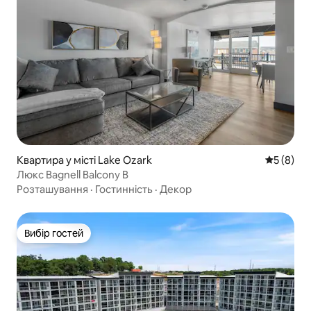
Квартира у місті Lake Ozark
Середня о
5 (8)
Люкс Bagnell Balcony B
Розташування
·
Гостинність
·
Декор
Вибір гостей
Вибір гостей