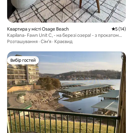
Квартира у місті Osage Beach
Середня оц
5 (14)
Kapilana- Fawn Unit C, - на березі озера! - з прокатом
човнів
Розташування
·
Сім’я
·
Краєвид
Вибір гостей
Вибір гостей