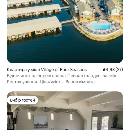
Квартира у місті Village of Four Seasons
Середня оцінк
4,93 (27)
Відпочинок на березі озера | Причал і пандус, басейн і
гідромасажна ванна
Розташування
·
Ціна/якість
·
Ванна кімната
Вибір гостей
Вибір гостей