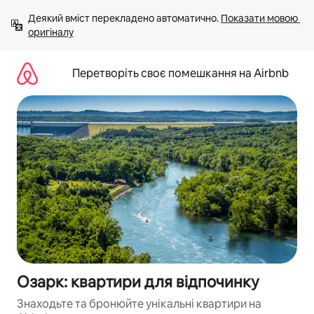
Перейти
Деякий вміст перекладено автоматично. 
Показати мовою 
до
оригіналу
вмісту
Перетворіть своє помешкання на Airbnb
Озарк: квартири для відпочинку
Знаходьте та бронюйте унікальні квартири на