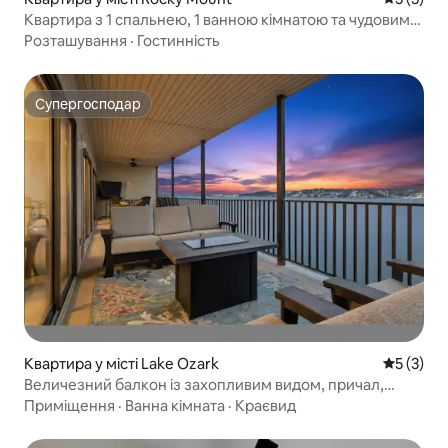
Квартира з 1 спальнею, 1 ванною кімнатою та чудовим
краєвидом
Розташування
·
Гостинність
Супергосподар
Супергосподар
Квартира у місті Lake Ozark
Середня о
5 (3)
Величезний балкон із захопливим видом, причал,
басейн, 4 спальні/ванна кімната
Приміщення
·
Ванна кімната
·
Краєвид