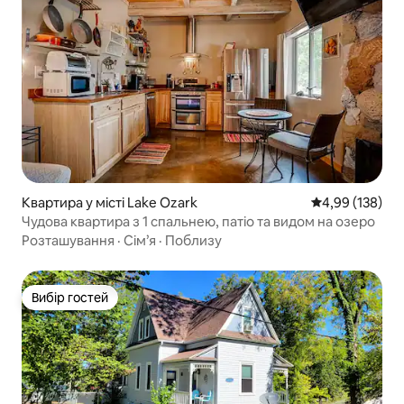
Квартира у місті Lake Ozark
Середня оцінка
4,99 (138)
Чудова квартира з 1 спальнею, патіо та видом на озеро
Розташування
·
Сім’я
·
Поблизу
Вибір гостей
Вибір гостей