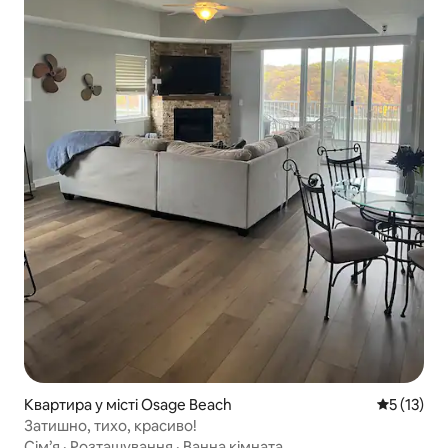
Квартира у місті Osage Beach
Середня оц
5 (13)
Затишно, тихо, красиво!
Сім’я
·
Розташування
·
Ванна кімната