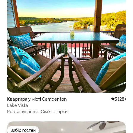
Квартира у місті Camdenton
Середня оц
5 (28)
Lake Vista
Розташування
·
Сім’я
·
Парки
Вибір гостей
Вибір гостей