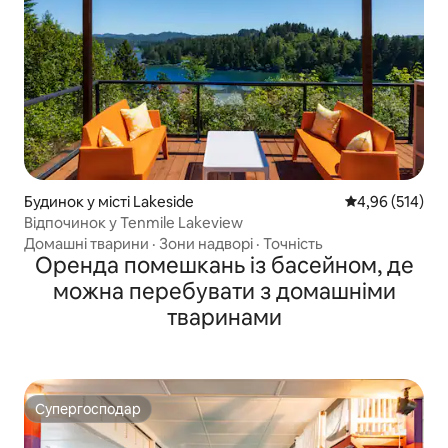
Будинок у місті Lakeside
Середня оцінка
4,96 (514)
Відпочинок у Tenmile Lakeview
Домашні тварини
·
Зони надворі
·
Точність
Оренда помешкань із басейном, де
можна перебувати з домашніми
тваринами
Супергосподар
Супергосподар