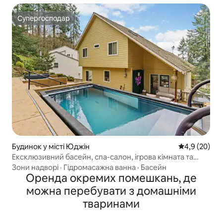
Супергосподар
Супергосподар
Будинок у місті Юджін
Середня оцін
4,9 (20)
Ексклюзивний басейн, спа-салон, ігрова кімната та
мальовничі краєвиди
Зони надворі
·
Гідромасажна ванна
·
Басейн
Оренда окремих помешкань, де
можна перебувати з домашніми
тваринами