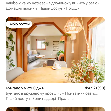
Rainbow Valley Retreat – відпочинок у винному регіоні
Домашні тварини
·
Піший доступ
·
Походи
Вибір гостей
Вибір гостей
Бунгало у місті Юджін
Середня оцінка:
4,92 (390)
Бунгало в дружньому провулку ~ Приватний оазис
поруч з Університетом Орегону
Піший доступ
·
Зони надворі
·
Пральня