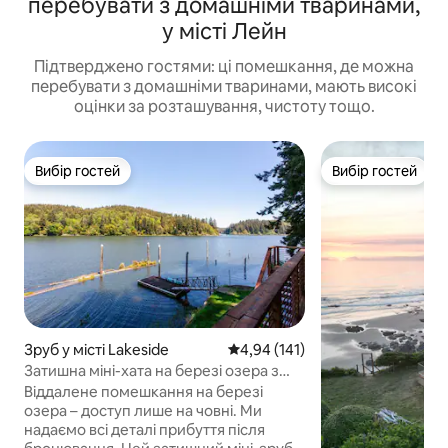
перебувати з домашніми тваринами,
у місті Лейн
Підтверджено гостями: ці помешкання, де можна
перебувати з домашніми тваринами, мають високі
оцінки за розташування, чистоту тощо.
Вибір гостей
Вибір гостей
Вибір гостей
Вибір гостей
Зруб у місті Lakeside
Середня оцінка: 4,94 з 5, відгук
4,94 (141)
Затишна міні-хата на березі озера з
дошками для сапсерфінгу
Віддалене помешкання на березі
озера – доступ лише на човні. Ми
надаємо всі деталі прибуття після