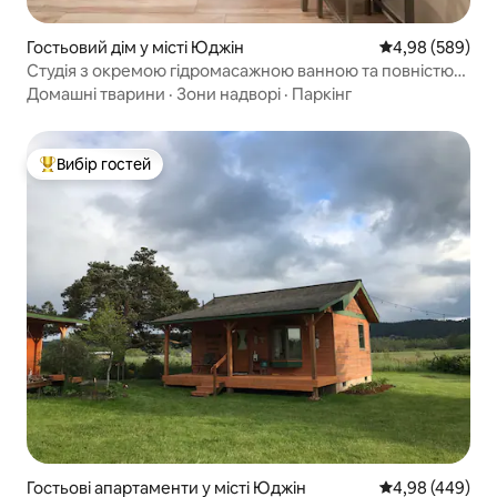
Гостьовий дім у місті Юджін
Середня оцінка:
4,98 (589)
Студія з окремою гідромасажною ванною та повністю
обладнаною кухнею
Домашні тварини
·
Зони надворі
·
Паркінг
Вибір гостей
Топ вибір гостей
Гостьові апартаменти у місті Юджін
Середня оцінка:
4,98 (449)