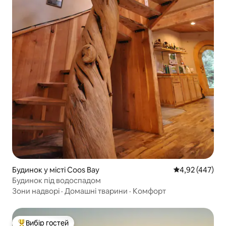
Будинок у місті Coos Bay
Середня оцінка:
4,92 (447)
Будинок під водоспадом
Зони надворі
·
Домашні тварини
·
Комфорт
Вибір гостей