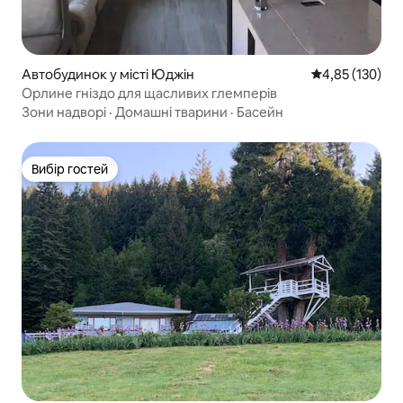
Автобудинок у місті Юджін
Середня оцінка
4,85 (130)
Орлине гніздо для щасливих глемперів
Зони надворі
·
Домашні тварини
·
Басейн
Вибір гостей
Вибір гостей