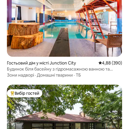
Гостьовий дім у місті Junction City
Середня оцінка:
4,88 (390)
Будинок біля басейну з гідромасажною ванною та
додатковими зручностями (Цілорічно)
Зони надворі
·
Домашні тварини
·
ТБ
Вибір гостей
Топ вибір гостей