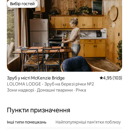
Вибір гостей
Вибір гостей
Зруб у місті McKenzie Bridge
Середня оцінка
4,95 (103)
LOLOMA LODGE - Зруб на березі річки №2
Зони надворі
·
Домашні тварини
·
Річка
Пункти призначення
Інші типи помешкань
Найпопулярніші пам’ятки поблизу