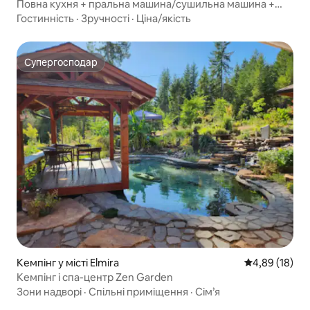
Повна кухня + пральна машина/сушильна машина +
двоспальні ліжка + сауна
Гостинність
·
Зручності
·
Ціна/якість
Супергосподар
Супергосподар
Кемпінг у місті Elmira
Середня оцінк
4,89 (18)
Кемпінг і спа-центр Zen Garden
Зони надворі
·
Спільні приміщення
·
Сім’я