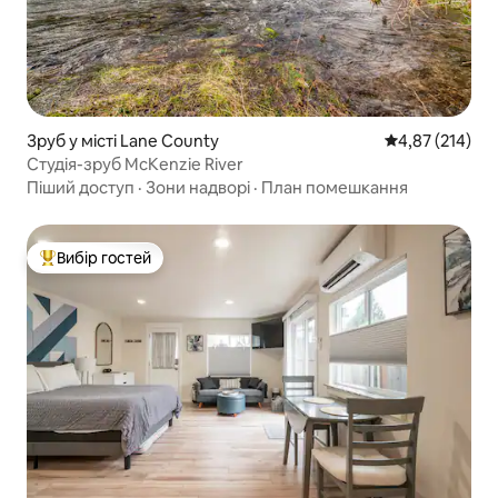
Зруб у місті Lane County
Середня оцінка
4,87 (214)
Студія-зруб McKenzie River
Піший доступ
·
Зони надворі
·
План помешкання
Вибір гостей
Топ вибір гостей