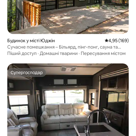
Будинок у місті Юджін
Середня оцінка
4,95 (169)
Сучасне помешкання – Більярд, пінг-понг, сауна та
краєвиди!
Піший доступ
·
Домашні тварини
·
Пересування містом
Супергосподар
Супергосподар