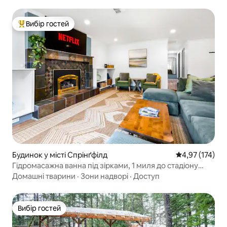
Вибір гостей
Топ вибір гостей
Будинок у місті Спрінґфілд
Середня оцінка
4,97 (174)
Гідромасажна ванна під зірками, 1 миля до стадіону
«Оцтен», огороджена територія, весело для всієї
Домашні тварини
·
Зони надворі
·
Доступ
родини!
Вибір гостей
Вибір гостей