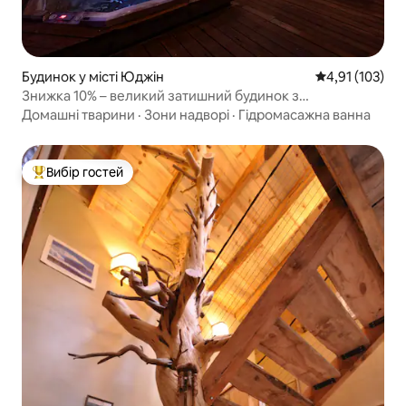
Будинок у місті Юджін
Середня оцінка
4,91 (103)
Знижка 10% – великий затишний будинок з
гідромасажною ванною – 10 хвилин від Університету
Домашні тварини
·
Зони надворі
·
Гідромасажна ванна
Орегона
Вибір гостей
Топ вибір гостей