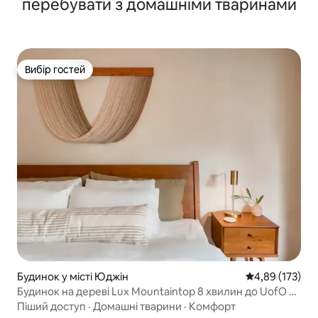
перебувати з домашніми тваринами
Вибір гостей
Вибір гостей
Будинок у місті Юджін
Середня оцінка
4,89 (173)
Будинок на дереві Lux Mountaintop 8 хвилин до UofO та
центру міста
Піший доступ
·
Домашні тварини
·
Комфорт