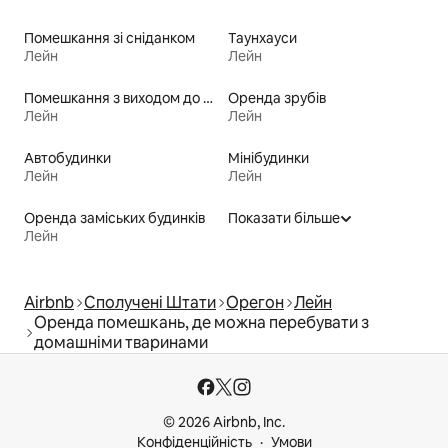
Помешкання зі сніданком
Таунхауси
Лейн
Лейн
Помешкання з виходом до озера
Оренда зрубів
Лейн
Лейн
Автобудинки
Мінібудинки
Лейн
Лейн
Оренда заміських будинків
Показати більше
Лейн
Airbnb
Сполучені Штати
Орегон
Лейн
Оренда помешкань, де можна перебувати з
домашніми тваринами
© 2026 Airbnb, Inc.
Конфіденційність
Умови