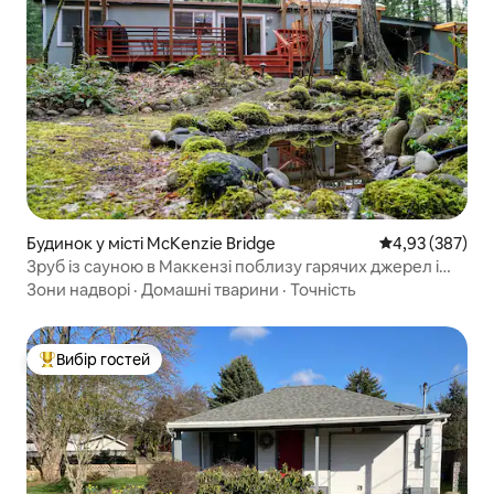
Будинок у місті McKenzie Bridge
Середня оцінка:
4,93 (387)
Зруб із сауною в Маккензі поблизу гарячих джерел і
стежок
Зони надворі
·
Домашні тварини
·
Точність
Вибір гостей
Топ вибір гостей