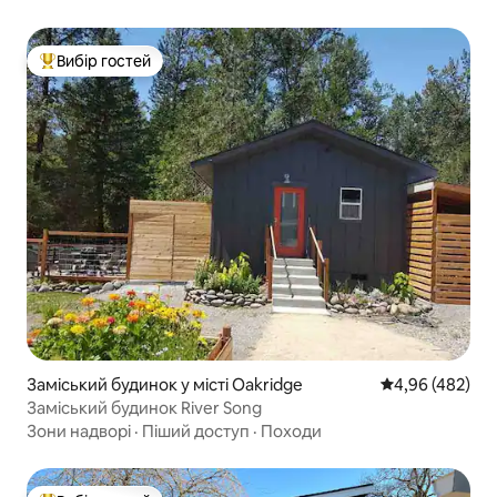
Вибір гостей
Топ вибір гостей
Заміський будинок у місті Oakridge
Середня оцінка:
4,96 (482)
Заміський будинок River Song
Зони надворі
·
Піший доступ
·
Походи