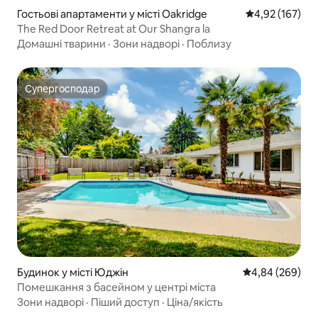
Гостьові апартаменти у місті Oakridge
Середня оцінка
4,92 (167)
The Red Door Retreat at Our Shangra la
Домашні тварини
·
Зони надворі
·
Поблизу
Супергосподар
Супергосподар
Будинок у місті Юджін
Середня оцінка:
4,84 (269)
Помешкання з басейном у центрі міста
Зони надворі
·
Піший доступ
·
Ціна/якість