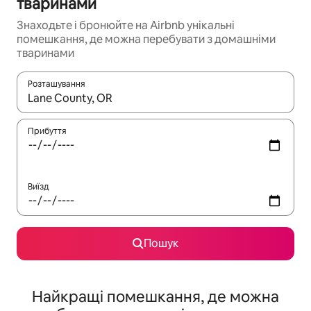
тваринами
Знаходьте і бронюйте на Airbnb унікальні
помешкання, де можна перебувати з домашніми
тваринами
Розташування
Отримавши результати пошуку, використовуйте для навігації с
Прибуття
Виїзд
Пошук
Найкращі помешкання, де можна