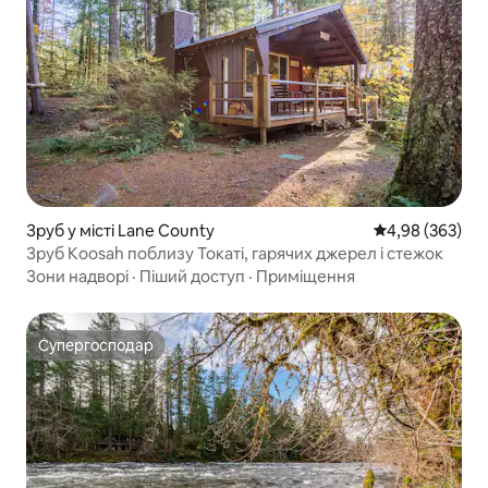
Зруб у місті Lane County
Середня оцінка:
4,98 (363)
Зруб Koosah поблизу Токаті, гарячих джерел і стежок
Зони надворі
·
Піший доступ
·
Приміщення
Супергосподар
Супергосподар