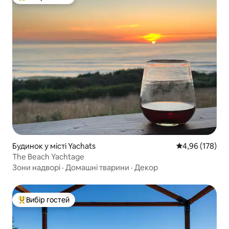
Топ вибір гостей
Будинок у місті Yachats
Середня оцінка
4,96 (178)
The Beach Yachtage
Зони надворі
·
Домашні тварини
·
Декор
Вибір гостей
Топ вибір гостей