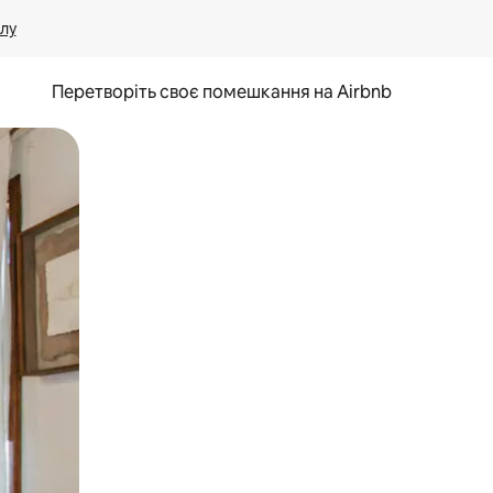
лу
Перетворіть своє помешкання на Airbnb
и дотику та гортання.