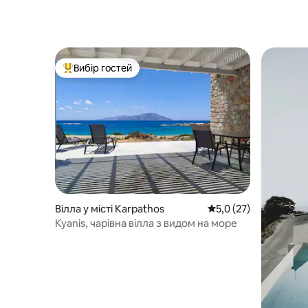
Вибір гостей
Топ вибір гостей
Вілла у місті Karpathos
Середня оцінка: 5,0 з
5,0 (27)
Kyanis, чарівна вілла з видом на море