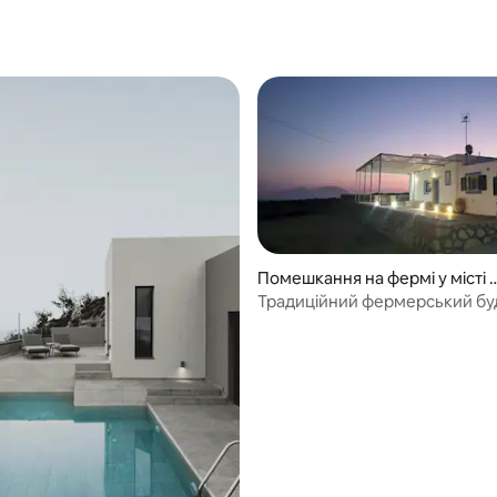
Помешкання на фермі у місті 
enetes
Традиційний фермерський бу
повна приватність, вид на мор
 5, відгуки: 27
сонця