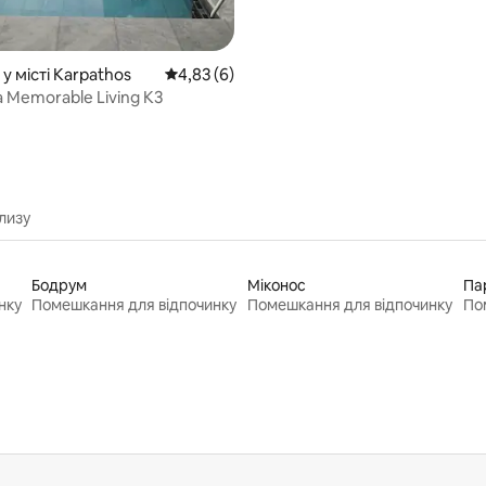
у місті Karpathos
Середня оцінка: 4,83 з 5, відгуки: 6
4,83 (6)
 Memorable Living K3
лизу
Бодрум
Міконос
Па
нку
Помешкання для відпочинку
Помешкання для відпочинку
По