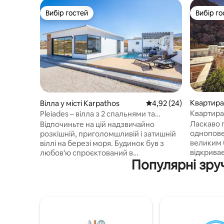
Вибір гостей
Вибір го
Вибір гостей
Вибір го
Квартира 
Вілла у місті Karpathos
Середня оцінка: 4,92 з
4,92 (24)
Квартира
Pleiades – вілла з 2 спальнями та
басейном над морем
Ласкаво 
Відпочиньте на цій надзвичайно
однопове
розкішній, приголомшливій і затишній
великим 
віллі на березі моря. Будинок був з
відкрива
любов'ю спроєктований в
Популярні зруч
кришталев
індустріальному стилі з північними
Карпатос
деталями, які створюють розкішну й
знаходит
чарівну атмосферу. Насолоджуйтеся
хвилинах 
краєвидами на море та гори з басейну,
ОНОВЛЕНН
саду та ігрового майданчика. Будинок
несподіва
розташований між пляжами Пігадія та
призупин
Амоопі з дрібним піском і хвилями, що