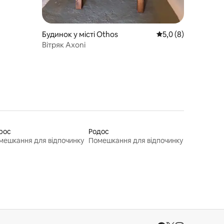
Будинок у місті Othos
Середня оцінка: 5,0
5,0 (8)
Вітряк Axoni
рос
Родос
мешкання для відпочинку
Помешкання для відпочинку