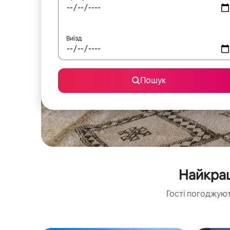
Виїзд
Пошук
Найкращ
Гості погоджуют