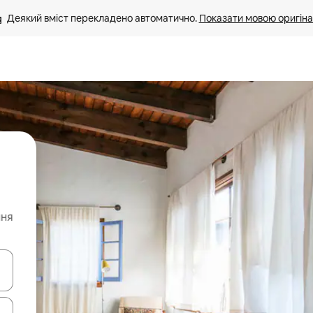
Деякий вміст перекладено автоматично. 
Показати мовою оригіна
ння
я навігації сторінкою клавіші зі стрілками вгору та вниз або жест