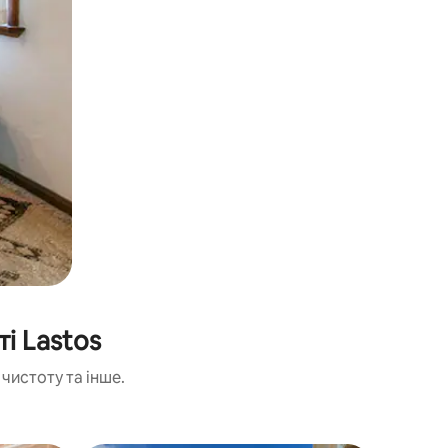
і Lastos
чистоту та інше.