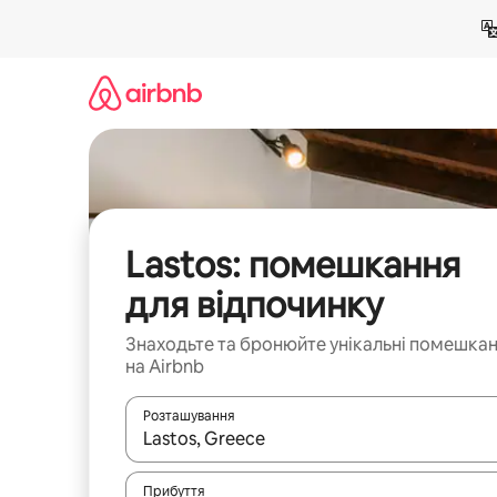
Перейти
до
вмісту
Lastos: помешкання
для відпочинку
Знаходьте та бронюйте унікальні помешка
на Airbnb
Розташування
Отримавши результати пошуку, використовуйте дл
Прибуття