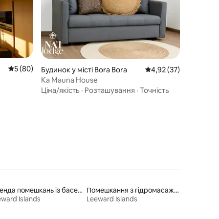
Середня оцінка: 5 з 5, відгуки: 80
5 (80)
Будинок у місті Bora Bora
Середня оцінка: 4,92 з
4,92 (37)
Ka Mauna House
Ціна/якість
·
Розташування
·
Точність
Оренда помешкань із басейном
Помешкання з гідромасажною ванною
ward Islands
Leeward Islands