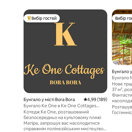
Вибір гостей
Вибір го
Топ вибір гостей
Вибір го
Бунгало у 
Бунгало 
Нове тра
37 м², ро
Фантасти
Бунгало у місті Bora Bora
Середня оцінка: 4,99 з 
4,99 (189)
насолодж
Бунгало Ke One в Ke One Cottages
заходами
Розташу
Beach View
Котедж Ke One, розташований
Коралови
Гостинніс
безпосередньо на культовому пляжі
для снорклінг
Матіра, запрошує вас насолодитися
Безкошто
справжнім полінезійським мистецтвом
Тапуаму. 2000 XPF з пристані