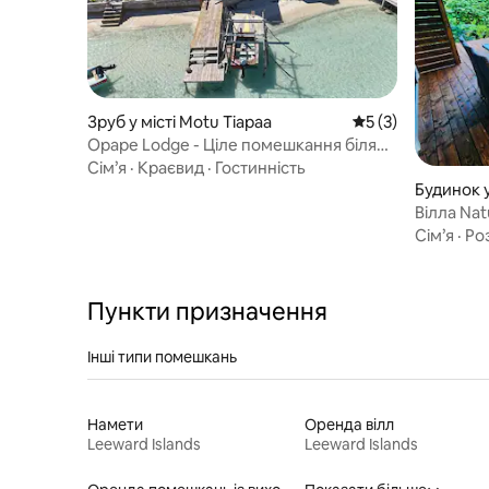
Зруб у місті Motu Tiapaa
Середня оцінка: 5 
5 (3)
Opape Lodge - Ціле помешкання біля
води
Сім’я
·
Краєвид
·
Гостинність
Будинок у
Вілла Na
кондиціон
Сім’я
·
Ро
осіб
Пункти призначення
Інші типи помешкань
Намети
Оренда вілл
Leeward Islands
Leeward Islands