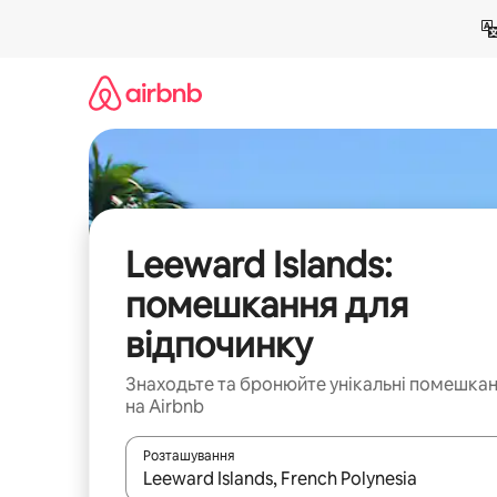
Перейти
до
вмісту
Leeward Islands:
помешкання для
відпочинку
Знаходьте та бронюйте унікальні помешка
на Airbnb
Розташування
Отримавши результати пошуку, використовуйте дл