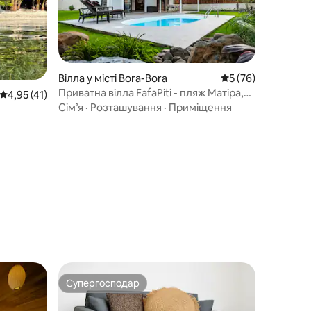
Вілла у місті Bora-Bora
Середня оцінка: 5 з
5 (76)
Приватна вілла FafaPiti - пляж Матіра,
Середня оцінка: 4,95 з 5, відгуки: 41
4,95 (41)
Бора-Бора
Сім’я
·
Розташування
·
Приміщення
Супергосподар
Супергосподар