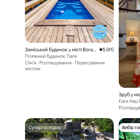
Заміський будинок у місті Bora B
Середня оцінка: 5 з
5 (41)
ora
Пляжний будинок Tiare
Сім’я
·
Розташування
·
Пересування
містом
Зруб у міс
Fare Hau 
Розташу
Супергосподар
Вибір го
Супергосподар
Вибір го