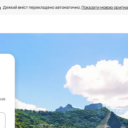
Деякий вміст перекладено автоматично. 
Показати мовою оригіна
ння
я навігації сторінкою клавіші зі стрілками вгору та вниз або жест