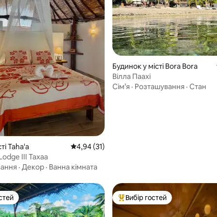
Будинок у місті Bora Bora
Вілла Паахі
 5, відгуки: 41
Сім’я
·
Розташування
·
Стан
ті Taha'a
Середня оцінка: 4,94 з 5, відгуки: 31
4,94 (31)
Lodge III Тахаа
вання
·
Декор
·
Ванна кімната
стей
Вибір гостей
стей
Топ вибір гостей