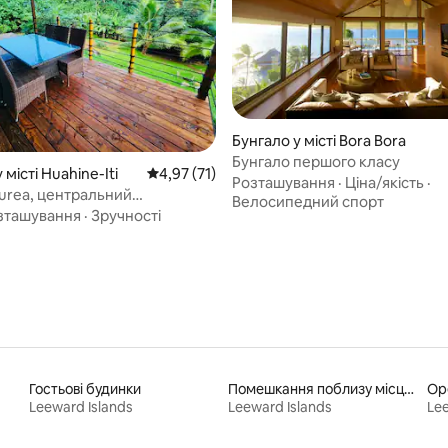
з 5, відгуки: 3
Бунгало у місті Bora Bora
Бунгало першого класу
 місті Huahine-Iti
Середня оцінка: 4,97 з 5, відгуки: 71
4,97 (71)
Розташування
·
Ціна/якість
·
turea, центральний
Велосипедний спорт
ер, 2 ванні кімнати/спальні, 5
зташування
·
Зручності
Гостьові будинки
Помешкання поблизу місць для катання на байдарках
Leeward Islands
Leeward Islands
Lee