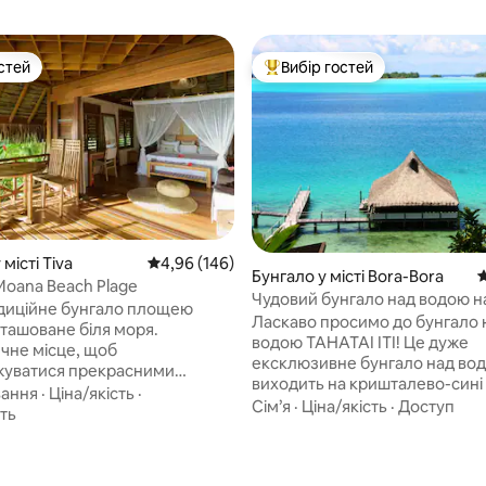
стей
Вибір гостей
стей
Топ вибір гостей
місті Tiva
Середня оцінка: 4,96 з 5, відгуки: 146
4,96 (146)
Бунгало у місті Bora-Bora
С
Moana Beach Plage
Чудовий бунгало над водою на
диційне бунгало площею
Бора-Бора.
Ласкаво просимо до бунгало 
зташоване біля моря.
водою TAHATAI ITI! Це дуже
чне місце, щоб
ексклюзивне бунгало над во
5, відгуки: 189
уватися прекрасними
виходить на кришталево-сині
 сонця з видом на Бора-Бора.
вання
·
Ціна/якість
·
лагуни Бора-Бора і пропонує
Сім’я
·
Ціна/якість
·
Доступ
й риф прямо через дорогу
ть
неймовірні романтичні заходи
у. Тихе місце. Трансфери:
також багато приватності, що
вно з пристані Хатупа/
його ідеальним місцем як для