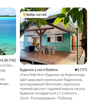
Бунгало у
Вибір гостей
Вибір
Топ вибір гостей
Топ виб
*Приватн
кондиціо
Бунгало
футів, і
можуть 
особи . Й
тепло о
Сім’я
·
Ро
закритому саду з прямим дост
приватн
щоранку 
легко на
ередня оцінка: 4,95 з 5, відгуки: 116
4,95 (116)
невелик
 острові
зручнос
Будинок у місті Raiatea
Середня оцінка: 5 з
5 (117)
над
(сноркел
«Fare Naki Nui» будинок на березі води
Щовечора
дою
Цей красивий маленький будиночок,
пропонує
 води
розташований біля моря, пропонує
прямий доступ і чудовий вид на лагуну.
 сонця, а
Будинок складається з 1 спальні з
 робить
кондиціонером (ліжко розміру Queen
Сім’я
·
Розташування
·
Поблизу
size), 1 ванної кімнати, 1 вітальні