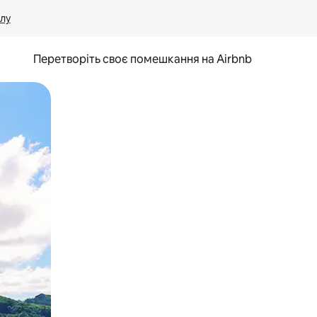
лу
Перетворіть своє помешкання на Airbnb
и дотику та гортання.