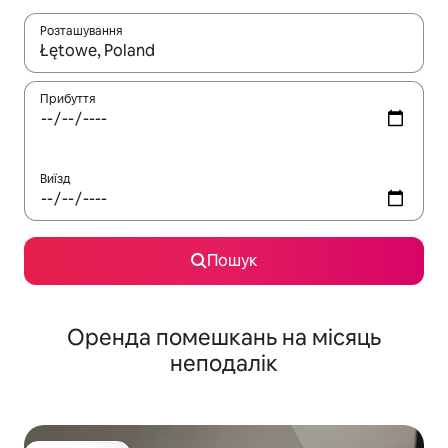
Розташування
Отримавши результати пошуку, використовуйте для навігації с
Прибуття
Виїзд
Пошук
Оренда помешкань на місяць
неподалік