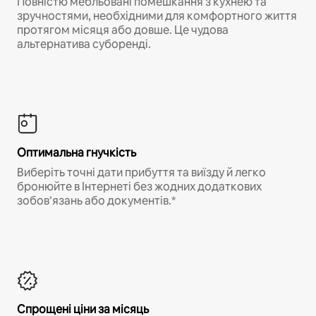
Повністю мебльовані помешкання з кухнею та
зручностями, необхідними для комфортного життя
протягом місяця або довше. Це чудова
альтернатива суборенді.
Оптимальна гнучкість
Виберіть точні дати прибуття та виїзду й легко
бронюйте в Інтернеті без жодних додаткових
зобов’язань або документів.*
Спрощені ціни за місяць