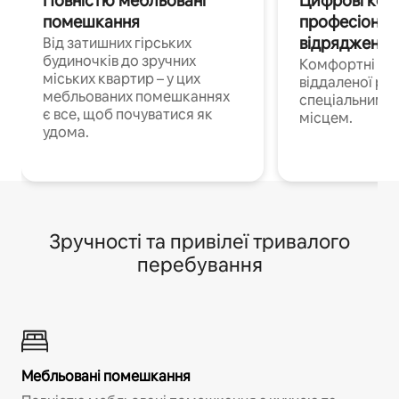
Повністю мебльовані
Цифрові кочі
помешкання
професіонал
відрядження
Від затишних гірських
будиночків до зручних
Комфортні по
міських квартир – у цих
віддаленої роб
мебльованих помешканнях
спеціальним 
є все, щоб почуватися як
місцем.
удома.
Зручності та привілеї тривалого
перебування
Мебльовані помешкання