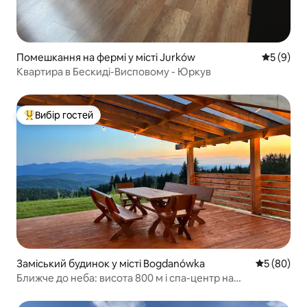
Помешкання на фермі у місті Jurków
Середня о
5 (9)
Квартира в Бескиді-Висповому - Юркув
Вибір гостей
Топ вибір гостей
Заміський будинок у місті Bogdanówka
Середня оц
5 (80)
Ближче до неба: висота 800 м і спа-центр на
відкритому повітрі