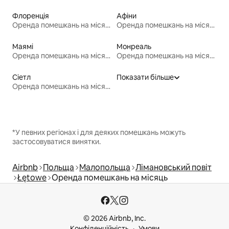
Флоренція
Афіни
Оренда помешкань на місяць
Оренда помешкань на місяць
Маямі
Монреаль
Оренда помешкань на місяць
Оренда помешкань на місяць
Сіетл
Показати більше
Оренда помешкань на місяць
*У певних регіонах і для деяких помешкань можуть
застосовуватися винятки.
Airbnb
Польща
Малопольща
Лімановський повіт
Łętowe
Оренда помешкань на місяць
© 2026 Airbnb, Inc.
Конфіденційність
Умови