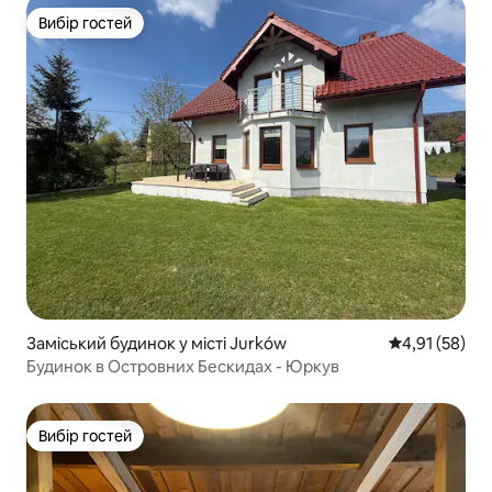
Вибір гостей
Вибір гостей
Заміський будинок у місті Jurków
Середня оцінк
4,91 (58)
Будинок в Островних Бескидах - Юркув
Вибір гостей
Вибір гостей