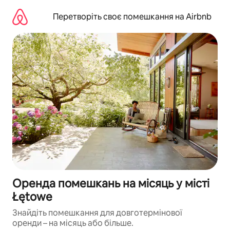
Перейти
до
Перетворіть своє помешкання на Airbnb
вмісту
Оренда помешкань на місяць у місті
Łętowe
Знайдіть помешкання для довготермінової
оренди – на місяць або більше.