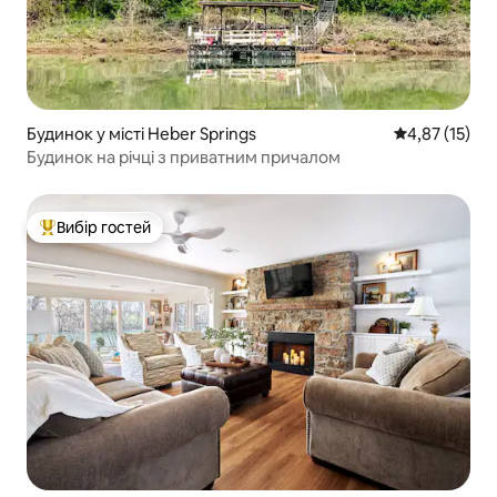
Будинок у місті Heber Springs
Середня оцінк
4,87 (15)
Будинок на річці з приватним причалом
Вибір гостей
Топ вибір гостей