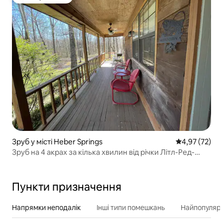
Топ вибір гостей
Зруб у місті Heber Springs
Середня оцінк
4,97 (72)
Зруб на 4 акрах за кілька хвилин від річки Літл-Ред-
Рівер
Пункти призначення
Напрямки неподалік
Інші типи помешкань
Найпопулярн