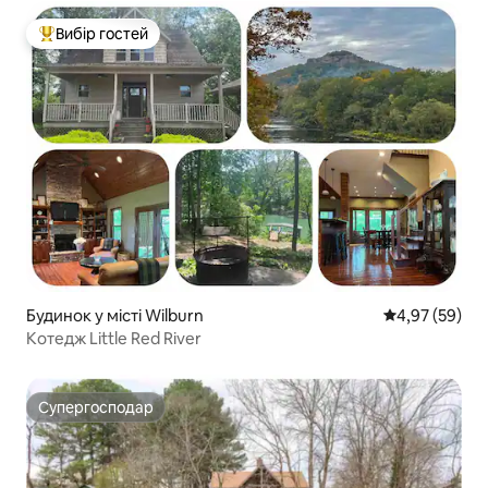
Вибір гостей
Топ вибір гостей
Будинок у місті Wilburn
Середня оцінк
4,97 (59)
Котедж Little Red River
Супергосподар
Супергосподар