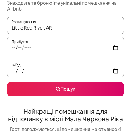
Знаходьте та бронюйте унікальні помешкання на
Airbnb
Розташування
Отримавши результати пошуку, використовуйте для навігації с
Прибуття
Виїзд
Пошук
Найкращі помешкання для
відпочинку в місті Мала Червона Ріка
Гості погоджуються: ці помешкання мають високі