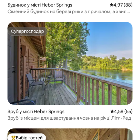
Будинок у місті Heber Springs
Середня оцінка
4,97 (88)
Сімейний будинок на березі річки з причалом, 5 хвилин
до озера
Супергосподар
Супергосподар
Зруб у місті Heber Springs
Середня оцінк
4,58 (55)
Зруб із місцем для швартування човна на річці Літл-Ред
Вибір гостей