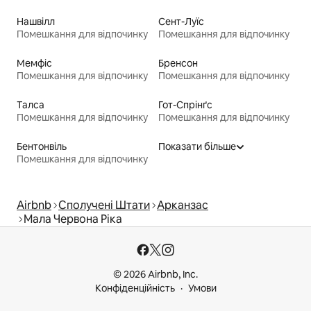
Нашвілл
Сент-Луїс
Помешкання для відпочинку
Помешкання для відпочинку
Мемфіс
Бренсон
Помешкання для відпочинку
Помешкання для відпочинку
Талса
Гот-Спрінґс
Помешкання для відпочинку
Помешкання для відпочинку
Бентонвіль
Показати більше
Помешкання для відпочинку
Airbnb
Сполучені Штати
Арканзас
Мала Червона Ріка
© 2026 Airbnb, Inc.
Конфіденційність
Умови