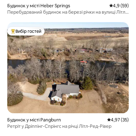
Будинок у місті Heber Springs
Середня оцін
4,9 (59)
Перебудований будинок на березі річки на вулиці Літл-
Ред
Вибір гостей
Топ вибір гостей
Будинок у місті Pangburn
Середня оцінк
4,97 (35)
Ретріт у Дріппінг-Спрінгс на річці Літл-Ред-Рівер