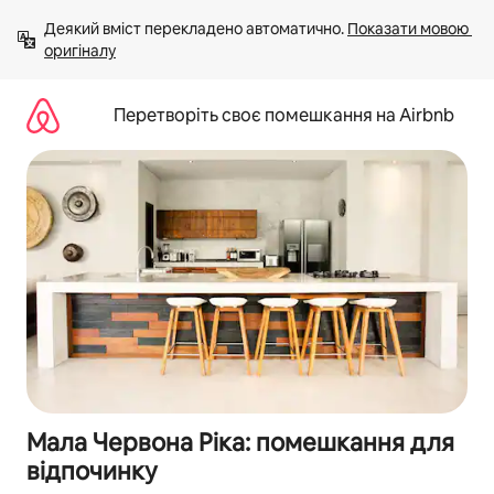
Перейти
Деякий вміст перекладено автоматично. 
Показати мовою 
до
оригіналу
вмісту
Перетворіть своє помешкання на Airbnb
Мала Червона Ріка: помешкання для
відпочинку