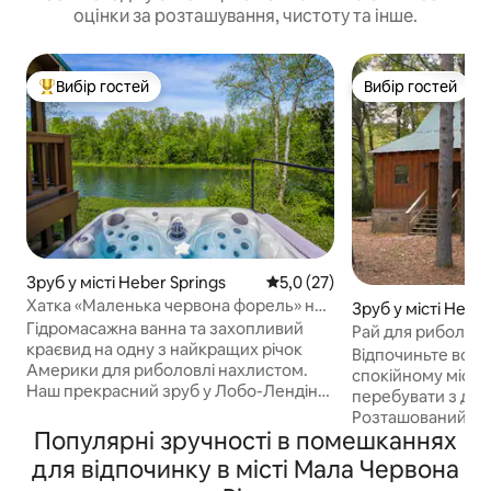
оцінки за розташування, чистоту та інше.
Вибір гостей
Вибір гостей
Топ вибір гостей
Вибір гостей
Зруб у місті Heber Springs
Середня оцінка: 5,0 з 5, відгу
5,0 (27)
Хатка «Маленька червона форель» на
Зруб у місті Heber
березі річки, гідромасажна ванна та
Гідромасажна ванна та захопливий
Рай для риболовл
краєвиди
краєвид на одну з найкращих річок
Відпочиньте всією
Америки для риболовлі нахлистом.
спокійному місці
Наш прекрасний зруб у Лобо-Лендінгу
перебувати з до
пропонує безпосередній доступ на
Розташований на 
човні до річки Літл-Ред, ліжка преміум-
Популярні зручності в помешканнях
забезпечує відмі
класу (ліжко King Size + 2 односпальні
форель цілий рік.
для відпочинку в місті Мала Червона
ліжка XL, які підходять для дорослих),
розташований у л