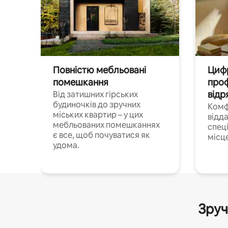
Повністю мебльовані
Цифр
помешкання
проф
відр
Від затишних гірських
будиночків до зручних
Комф
міських квартир – у цих
відда
мебльованих помешканнях
спец
є все, щоб почуватися як
місц
удома.
Зруч