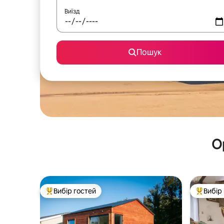
Виїзд
Пошук
О
Вибір гостей
Вибір
Топ вибір гостей
Топ вибі