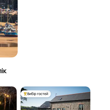
ік
Вибір гостей
Топ вибір гостей