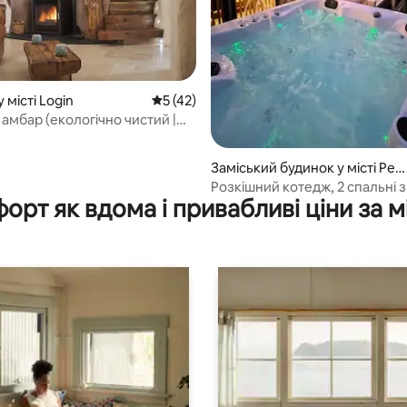
 місті Login
Середня оцінка: 5 з 5, відгуки: 42
5 (42)
5, відгуки: 368
амбар (екологічно чистий |
ажна ванна на дровах)
Заміський будинок у місті Pe
rokeshire
Розкішний котедж, 2 спальні 
орт як вдома і привабливі ціни за м
кімнатою та гідромасажною 