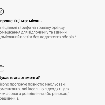
прощені ціни за місяць
пеціальні тарифи на тривалу оренду
омешкання для відпочинку та єдиний
омісячний платіж без додаткових зборів.*
укаєте апартаменти?
irbnb пропонує повністю мебльовані
омешкання, які ідеально підходять для
имчасового розміщення або релокації
рацівників.