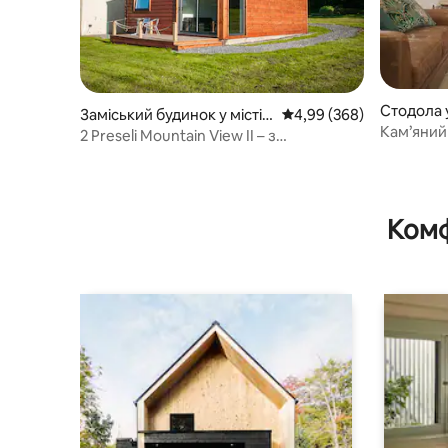
Стодола у
Заміський будинок у місті
Середня оцінка: 4,99 з 
4,99 (368)
Кам’яний 
Hebron
2 Preseli Mountain View II – з
гідромас
гідромасажною ванною
Комф