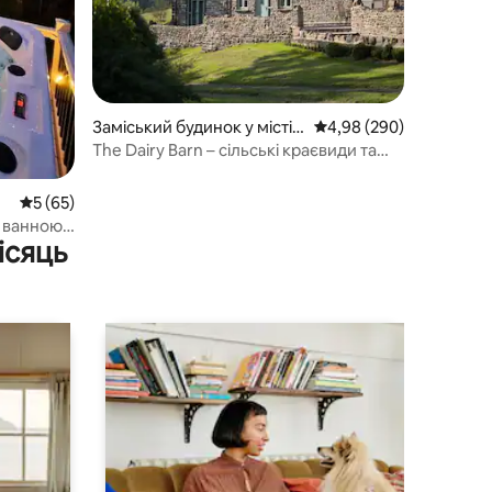
Заміський будинок у місті
Середня оцінка: 4,98 з 
4,98 (290)
Уїтленд
The Dairy Barn – сільські краєвиди та
карликові кози
mb
Середня оцінка: 5 з 5, відгуки: 65
5 (65)
з ванною
ісяць
ванною