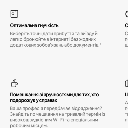
Оптимальна гнучкість
С
Виберіть точні дати прибуття та виїзду й
С
легко бронюйте в Інтернеті без жодних
п
додаткових зобов’язань або документів.*
щ
Помешкання зі зручностями для тих, хто
Ш
подорожує у справах
A
Ваша професія передбачає відрядження?
п
Знайдіть помешкання на тривалий термін із
т
високошвидкісним Wi-Fi та спеціальним
п
робочим місцем.