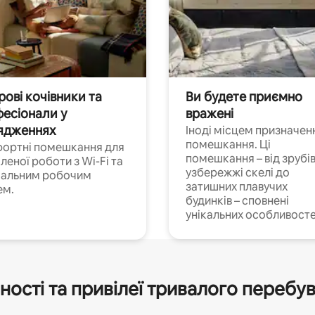
ові кочівники та
Ви будете приємно
есіонали у
вражені
ядженнях
Іноді місцем призначен
помешкання. Ці
ортні помешкання для
помешкання – від зрубів
леної роботи з Wi-Fi та
узбережжі скелі до
іальним робочим
затишних плавучих
ем.
будинків – сповнені
унікальних особливосте
ності та привілеї тривалого перебу