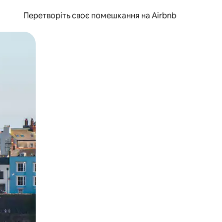
Перетворіть своє помешкання на Airbnb
и дотику та гортання.