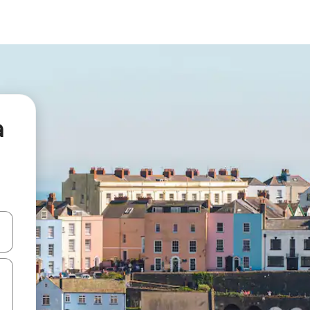
а
я навігації сторінкою клавіші зі стрілками вгору та вниз або жест