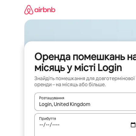
Перейти
до
вмісту
Оренда помешкань н
місяць у місті Login
Знайдіть помешкання для довготермінової
оренди – на місяць або більше.
Розташування
Отримавши результати пошуку, використовуйте дл
Прибуття