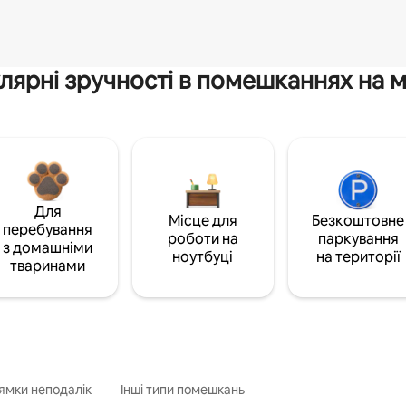
лярні зручності в помешканнях на м
Для
Місце для
Безкоштовне
перебування
роботи на
паркування
з домашніми
ноутбуці
на території
тваринами
ямки неподалік
Інші типи помешкань