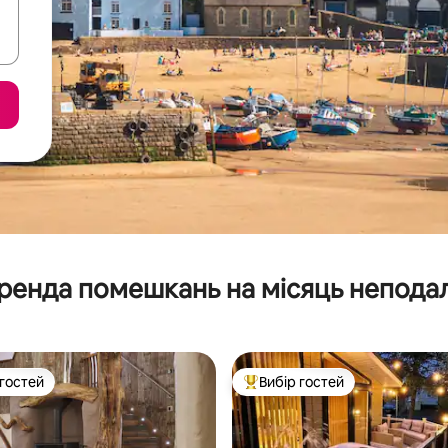
ренда помешкань на місяць неподал
 гостей
Вибір гостей
р гостей
Топ вибір гостей