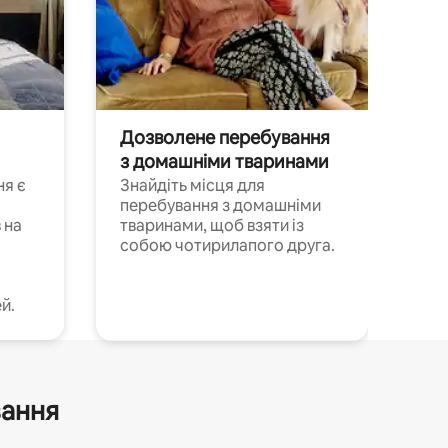
Дозволене перебування
з домашніми тваринами
ня є
Знайдіть місця для
перебування з домашніми
 на
тваринами, щоб взяти із
собою чотирилапого друга.
й.
вання