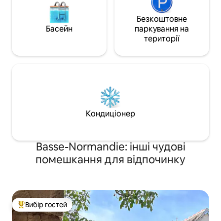
Безкоштовне
Басейн
паркування на
території
Кондиціонер
Basse-Normandie: інші чудові
помешкання для відпочинку
Вибір гостей
Топ вибір гостей