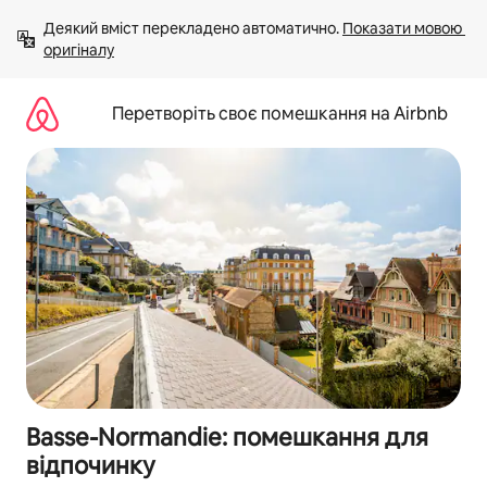
Перейти
Деякий вміст перекладено автоматично. 
Показати мовою 
до
оригіналу
вмісту
Перетворіть своє помешкання на Airbnb
Basse-Normandie: помешкання для
відпочинку