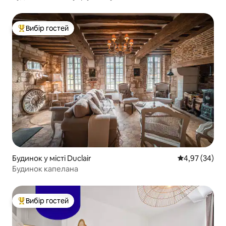
Вибір гостей
Топ вибір гостей
Будинок у місті Duclair
Середня оцінк
4,97 (34)
Будинок капелана
Вибір гостей
Топ вибір гостей