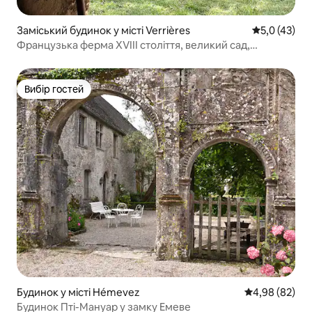
Заміський будинок у місті Verrières
Середня оцін
5,0 (43)
Французька ферма XVIII століття, великий сад,
Нормандія
Вибір гостей
Вибір гостей
Будинок у місті Hémevez
Середня оцінка
4,98 (82)
Будинок Пті-Мануар у замку Емеве