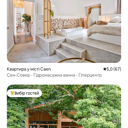
Квартира у місті Caen
Середня оцін
5,0 (67)
Сен-Совер - Гідромасажна ванна - Гіперцентр
Вибір гостей
Топ вибір гостей