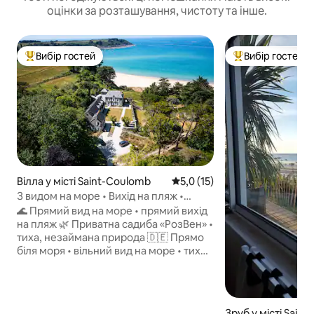
оцінки за розташування, чистоту та інше.
Вибір гостей
Вибір гостей
Топ вибір гостей
Топ вибір гостей
Вілла у місті Saint-Coulomb
Середня оцінка: 5,0 з 5, відгу
5,0 (15)
З видом на море • Вихід на пляж •
Спокій • Безкоштовний термінал
🌊 Прямий вид на море • прямий вихід
на пляж 🌿 Приватна садиба «РозВен» •
тиха, незаймана природа 🇩🇪 Прямо
біля моря • вільний вид на море • тихо
💼 Дистанційна робота •
Оптоволоконний інтернет > 1 Гбіт/с 🔌
Безкоштовна станція зарядки
електромобіля потужністю 22 кВт 🍼
Зруб у місті Sain