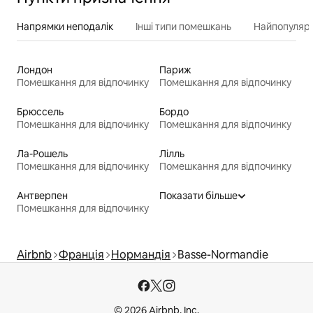
Напрямки неподалік
Інші типи помешкань
Найпопулярн
Лондон
Париж
Помешкання для відпочинку
Помешкання для відпочинку
Брюссель
Бордо
Помешкання для відпочинку
Помешкання для відпочинку
Ла-Рошель
Лілль
Помешкання для відпочинку
Помешкання для відпочинку
Антверпен
Показати більше
Помешкання для відпочинку
Airbnb
Франція
Нормандія
Basse-Normandie
© 2026 Airbnb, Inc.