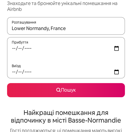
Знаходьте та бронюйте унікальні помешкання на
Airbnb
Розташування
Отримавши результати пошуку, використовуйте для навігації с
Прибуття
Виїзд
Пошук
Найкращі помешкання для
відпочинку в місті Basse-Normandie
Гості погоджуються: ці помешкання мають високі