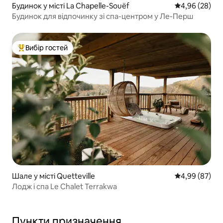
Будинок у місті La Chapelle-Souëf
Середня оцінка
4,96 (28)
Будинок для відпочинку зі спа-центром у Ле-Перш
Вибір гостей
Топ вибір гостей
Шале у місті Quetteville
Середня оцінка
4,99 (87)
Лодж і спа Le Chalet Terrakwa
Пункти призначення