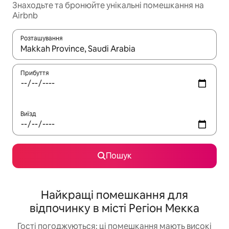
Знаходьте та бронюйте унікальні помешкання на
Airbnb
Розташування
Отримавши результати пошуку, використовуйте для навігації с
Прибуття
Виїзд
Пошук
Найкращі помешкання для
відпочинку в місті Регіон Мекка
Гості погоджуються: ці помешкання мають високі