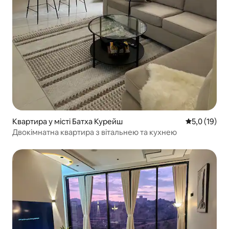
Квартира у місті Батха Курейш
Середня оцін
5,0 (19)
Двокімнатна квартира з вітальнею та кухнею