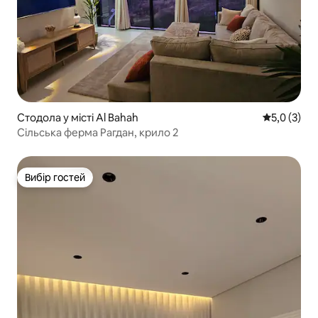
Стодола у місті Al Bahah
Середня оці
5,0 (3)
Сільська ферма Рагдан, крило 2
Вибір гостей
Вибір гостей