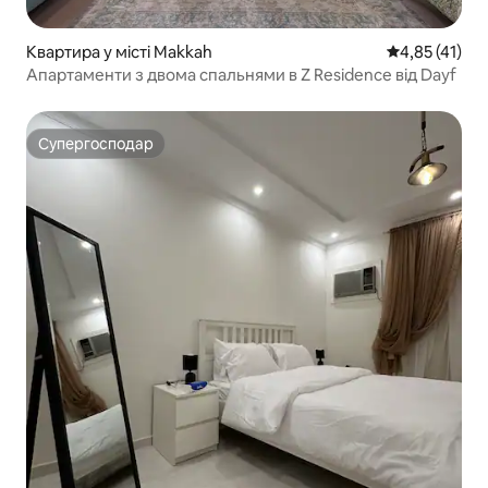
Квартира у місті Makkah
Середня оцінк
4,85 (41)
Апартаменти з двома спальнями в Z Residence від Dayf
Супергосподар
Супергосподар