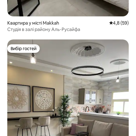
Квартира у місті Makkah
Середня оцін
4,8 (59)
Студія в залі району Аль-Русайфа
Вибір гостей
Вибір гостей