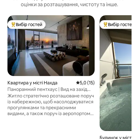
оцінки за розташування, чистоту та інше.
Вибір гостей
Вибір гостей
Топ вибір гостей
Топ вибір гостей
Квартира у місті Нахда
Середня оцінка: 5,0 з 5, відгу
5,0 (15)
Панорамний пентхаус | Вид на захід
сонця | 2 спальні
Житло стратегічно розташоване поруч
із набережною, щоб насолоджуватися
прогулянками та прекрасними
видами, а також поруч із аеропортом
та поруч із торговим центром Reds
Mall, окрім того, поруч із усіма
послугами, такими як ресторани, кафе
та ринки. Насолоджуйтеся
Будинок у місті А