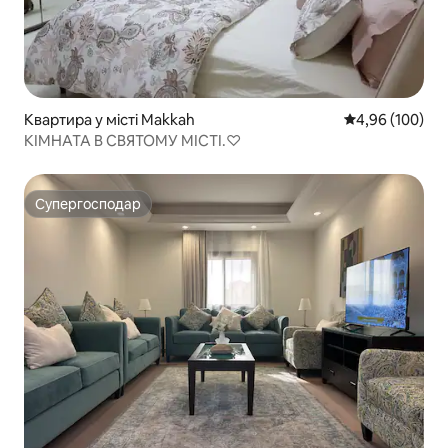
Квартира у місті Makkah
Середня оцінка:
4,96 (100)
КІМНАТА В СВЯТОМУ МІСТІ.♡
Супергосподар
Супергосподар