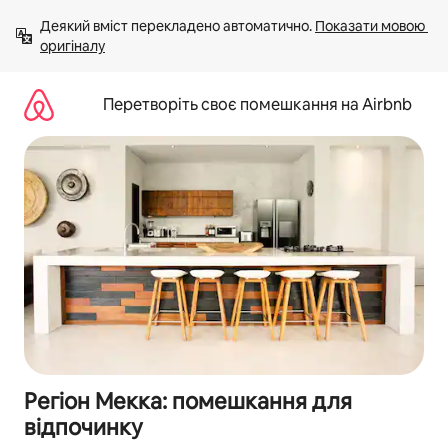
Перейти
Деякий вміст перекладено автоматично. 
Показати мовою 
до
оригіналу
вмісту
Перетворіть своє помешкання на Airbnb
Регіон Мекка: помешкання для
відпочинку