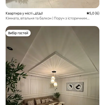
Квартира у місті الطائف
Середня оці
5,0 (6)
Кімната, вітальня та балкон | Поруч з історичним
палацом Джабра
Вибір гостей
Вибір гостей