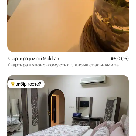
Квартира у місті Makkah
Середня оцін
5,0 (16)
Квартира в японському стилі з двома спальнями та
стильною вітальнею
Вибір гостей
Топ вибір гостей