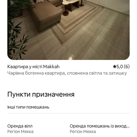
Квартира у місті Makkah
Середня оці
5,0 (6)
Чарівна богемна квартира, сповнена світла та затишку
Пункти призначення
Інші типи помешкань
Оренда вілл
Оренда помешкань із виходом до пляжу
Регіон Мекка
Регіон Мекка