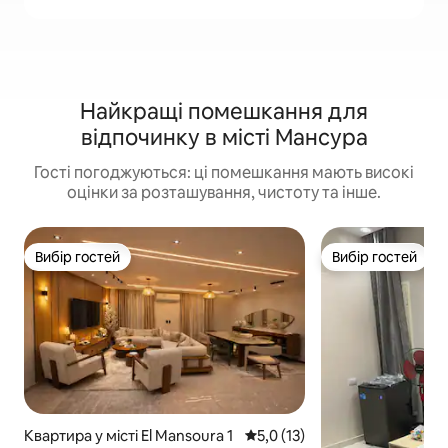
Найкращі помешкання для
відпочинку в місті Мансура
Гості погоджуються: ці помешкання мають високі
оцінки за розташування, чистоту та інше.
Вибір гостей
Вибір гостей
Вибір гостей
Вибір гостей
Квартира у місті El Mansoura 1
Середня оцінка: 5,0 з 5, відгу
5,0 (13)