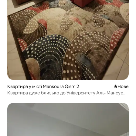
Квартира у місті Mansoura Qism 2
Нове місц
Нове
Квартира дуже близько до Університету Аль-Мансура,
ворота Аль-Джалаа