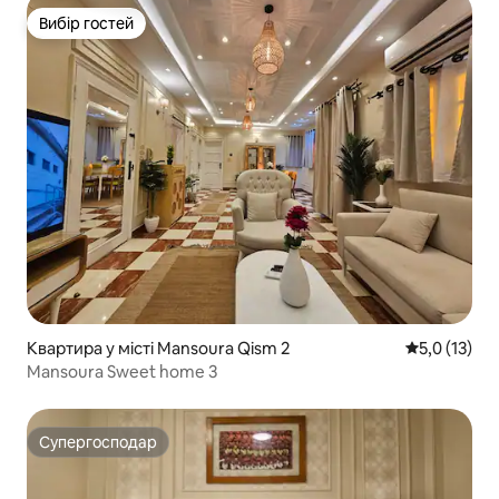
Вибір гостей
Вибір гостей
Квартира у місті Mansoura Qism 2
Середня оцін
5,0 (13)
Mansoura Sweet home 3
Супергосподар
Супергосподар