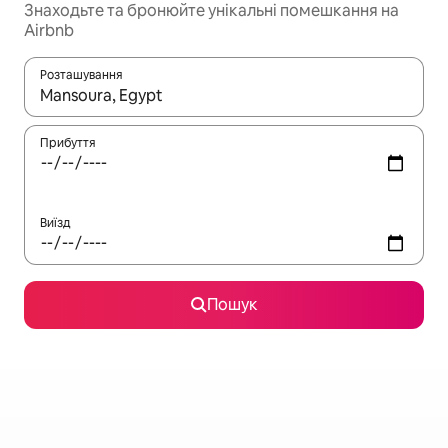
Знаходьте та бронюйте унікальні помешкання на
Airbnb
Розташування
Отримавши результати пошуку, використовуйте для навігації с
Прибуття
Виїзд
Пошук