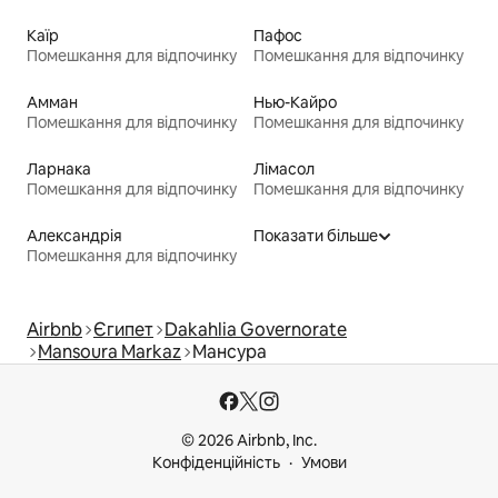
Каїр
Пафос
Помешкання для відпочинку
Помешкання для відпочинку
Амман
Нью-Кайро
Помешкання для відпочинку
Помешкання для відпочинку
Ларнака
Лімасол
Помешкання для відпочинку
Помешкання для відпочинку
Александрія
Показати більше
Помешкання для відпочинку
Airbnb
Єгипет
Dakahlia Governorate
Mansoura Markaz
Мансура
© 2026 Airbnb, Inc.
Конфіденційність
Умови