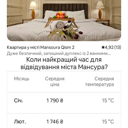
Квартира у місті Mansoura Qism 2
Середня оцінк
4,92 (13)
Дуже безпечний, затишний дуплекс із 2 ванними
Коли найкращий час для
кімнатами в Мансорі
відвідування міста Мансура?
Місяць
Середня
Середня
ціна
температура
Січ.
1 790 ₴
15 °C
Лют.
1 746 ₴
15 °C