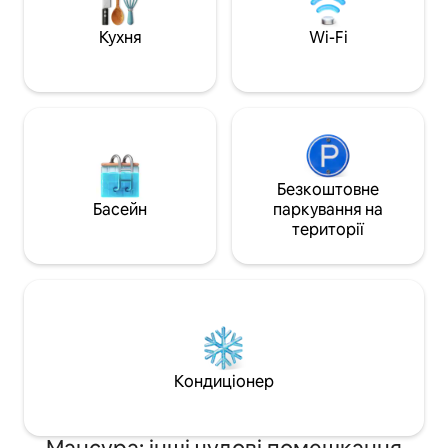
необхідним для 
безпечного пере
Кухня
Wi-Fi
необхідності кор
транспортом — у
досяжності. Для і
арабських сімей 
документи про ш
Безкоштовне
Басейн
паркування на
території
Кондиціонер