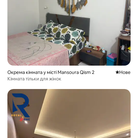
Окрема кімната у місті Mansoura Qism 2
Нове місц
Нове
Кімната тільки для жінок