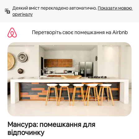
Перейти
Деякий вміст перекладено автоматично. 
Показати мовою 
до
оригіналу
вмісту
Перетворіть своє помешкання на Airbnb
Мансура: помешкання для
відпочинку