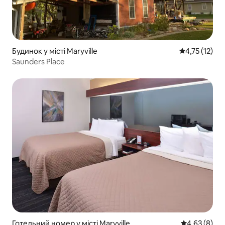
Будинок у місті Maryville
Середня оцінк
4,75 (12)
Saunders Place
Готельний номер у місті Maryville
Середня оцін
4,63 (8)