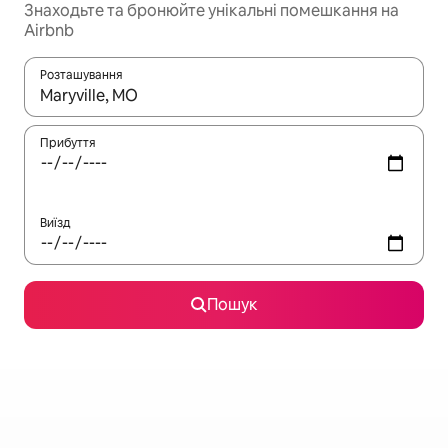
Знаходьте та бронюйте унікальні помешкання на
Airbnb
Розташування
Отримавши результати пошуку, використовуйте для навігації с
Прибуття
Виїзд
Пошук