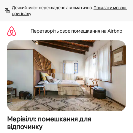
Перейти
Деякий вміст перекладено автоматично. 
Показати мовою 
до
оригіналу
вмісту
Перетворіть своє помешкання на Airbnb
Мерівілл: помешкання для
відпочинку