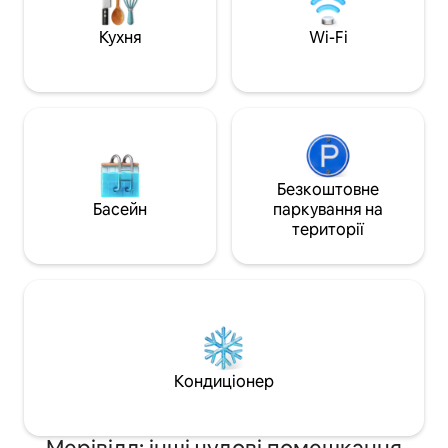
приїжджаєте на північно-західні
заходи, гольф, озеро Мозінго або
Кухня
Wi-Fi
просто для того, щоб насолодитися
Мерівілем, цей будинок не розчарує.
Чудово підходить, якщо ви
перебуваєте в місті для роботи з
групою!
Безкоштовне
Басейн
паркування на
території
Кондиціонер