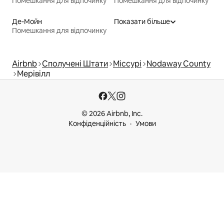
Помешкання для відпочинку
Помешкання для відпочинку
Де-Мойн
Показати більше
Помешкання для відпочинку
Airbnb
Сполучені Штати
Міссурі
Nodaway County
Мерівілл
© 2026 Airbnb, Inc.
Конфіденційність
Умови