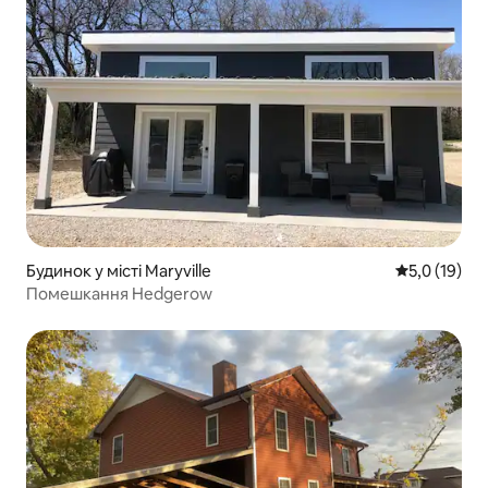
Будинок у місті Maryville
Середня оцін
5,0 (19)
Помешкання Hedgerow