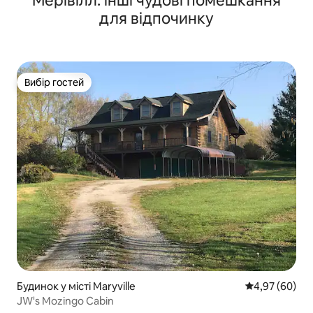
Мерівілл: інші чудові помешкання
для відпочинку
Вибір гостей
Вибір гостей
Будинок у місті Maryville
Середня оцінка
4,97 (60)
JW's Mozingo Cabin