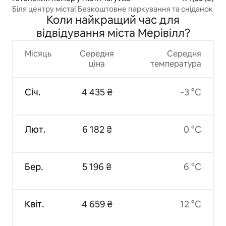
Біля центру міста! Безкоштовне паркування та сніданок
Коли найкращий час для
відвідування міста Мерівілл?
Місяць
Середня
Середня
ціна
температура
Січ.
4 435 ₴
-3 °C
Лют.
6 182 ₴
0 °C
Бер.
5 196 ₴
6 °C
Квіт.
4 659 ₴
12 °C