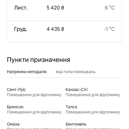
Лист.
5 420 ₴
6 °C
Груд.
4 435 ₴
-1 °C
Пункти призначення
Напрямки неподалік
Інші типи помешкань
Сент-Луїс
Канзас-Сіті
Помешкання для відпочинку
Помешкання для відпочинку
Бренсон
Талса
Помешкання для відпочинку
Помешкання для відпочинку
Омаха
Бентонвіль