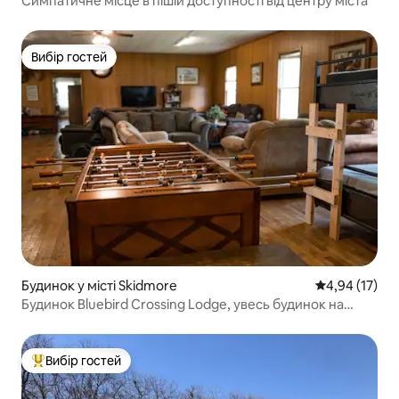
Симпатичне місце в пішій доступності від центру міста
Вибір гостей
Вибір гостей
Будинок у місті Skidmore
Середня оцінк
4,94 (17)
Будинок Bluebird Crossing Lodge, увесь будинок на
20 місць!
Вибір гостей
Топ вибір гостей