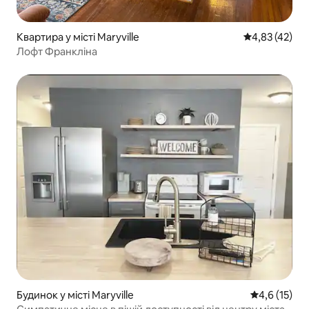
Квартира у місті Maryville
Середня оцінк
4,83 (42)
Лофт Франкліна
Будинок у місті Maryville
Середня оцін
4,6 (15)