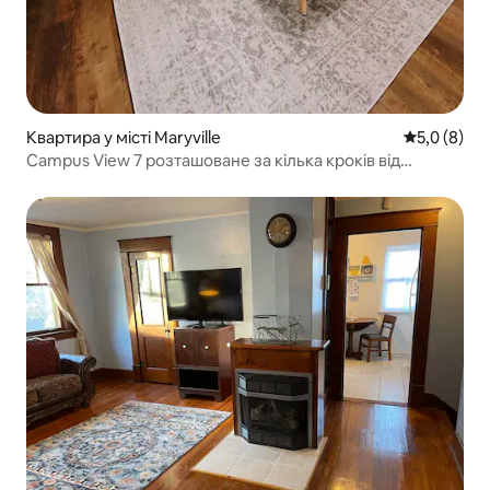
Квартира у місті Maryville
Середня оці
5,0 (8)
Campus View 7 розташоване за кілька кроків від
Північно-Західного університету штату Міссурі