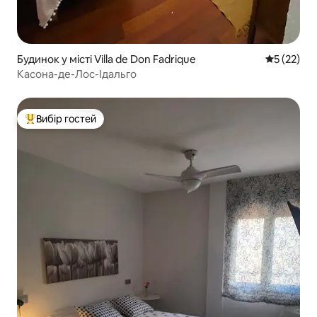
Будинок у місті Villa de Don Fadrique
Середня оц
5 (22)
Касона-де-Лос-Ідальго
Вибір гостей
Топ вибір гостей