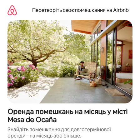
Перейти
до
Перетворіть своє помешкання на Airbnb
вмісту
Оренда помешкань на місяць у місті
Mesa de Ocaña
Знайдіть помешкання для довготермінової
оренди – на місяць або більше.