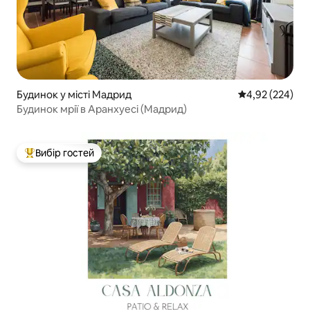
Будинок у місті Мадрид
Середня оцінка:
4,92 (224)
Будинок мрії в Аранхуесі (Мадрид)
Вибір гостей
Топ вибір гостей