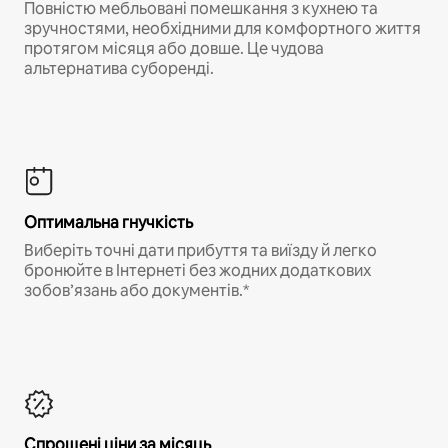
Повністю мебльовані помешкання з кухнею та
зручностями, необхідними для комфортного життя
протягом місяця або довше. Це чудова
альтернатива суборенді.
Оптимальна гнучкість
Виберіть точні дати прибуття та виїзду й легко
бронюйте в Інтернеті без жодних додаткових
зобов’язань або документів.*
Спрощені ціни за місяць