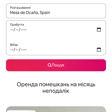
Розташування
Отримавши результати пошуку, використовуйте для навігації с
Прибуття
Виїзд
Пошук
Оренда помешкань на місяць
неподалік