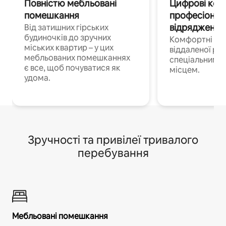
Повністю мебльовані
Цифрові кочі
помешкання
професіонал
відрядження
Від затишних гірських
будиночків до зручних
Комфортні по
міських квартир – у цих
віддаленої роб
мебльованих помешканнях
спеціальним 
є все, щоб почуватися як
місцем.
удома.
Зручності та привілеї тривалого
перебування
Мебльовані помешкання