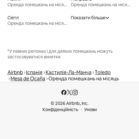
Оренда помешкань на місяць
Оренда помешкань на місяць
Сіетл
Показати більше
Оренда помешкань на місяць
*У певних регіонах і для деяких помешкань можуть
застосовуватися винятки.
Airbnb
Іспанія
Кастилія-Ла-Манча
Toledo
Mesa de Ocaña
Оренда помешкань на місяць
© 2026 Airbnb, Inc.
Конфіденційність
Умови