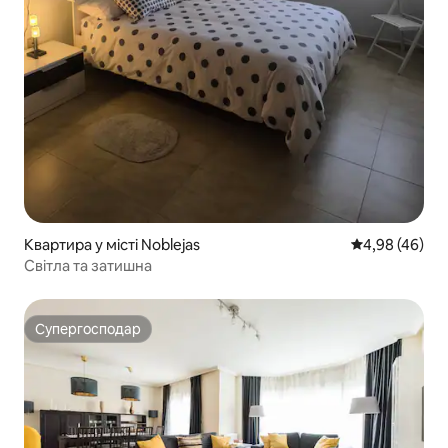
Квартира у місті Noblejas
Середня оцінка
4,98 (46)
Світла та затишна
Супергосподар
Супергосподар