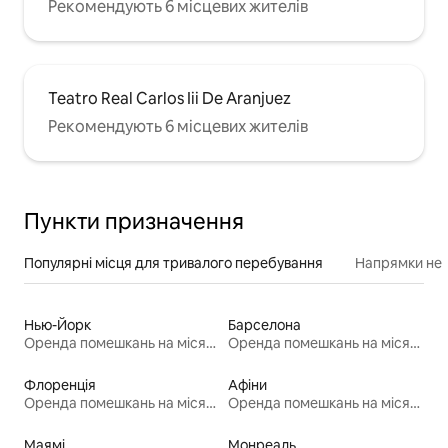
Рекомендують 6 місцевих жителів
Teatro Real Carlos Iii De Aranjuez
Рекомендують 6 місцевих жителів
Пункти призначення
Популярні місця для тривалого перебування
Напрямки неп
Нью-Йорк
Барселона
Оренда помешкань на місяць
Оренда помешкань на місяць
Флоренція
Афіни
Оренда помешкань на місяць
Оренда помешкань на місяць
Маямі
Монреаль