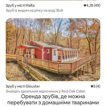
Зруб у місті Malta
Середня оцінк
4,35 (49)
Зруб із видом на річку на воді 3bdr
Зруб у місті Glouster
Середня о
5 (4)
Знайдіть ідеальний відпочинок у Red Oak Cabin
Оренда зрубів, де можна
перебувати з домашніми тваринами