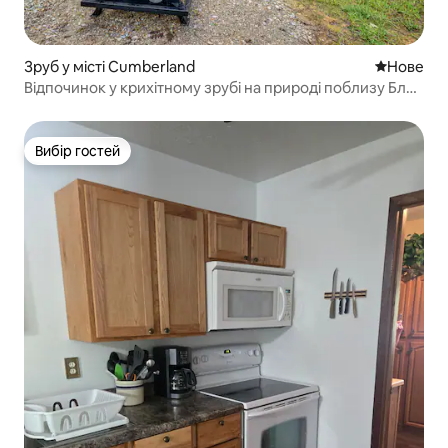
Зруб у місті Cumberland
Нове місц
Нове
Відпочинок у крихітному зрубі на природі поблизу Блу-
Рок
Вибір гостей
Вибір гостей