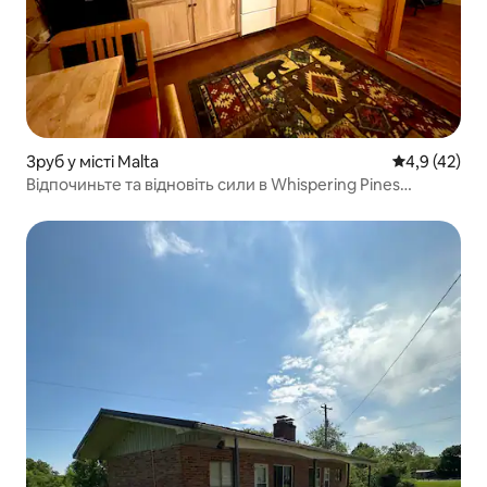
Зруб у місті Malta
Середня оцін
4,9 (42)
Відпочиньте та відновіть сили в Whispering Pines
Ringgold