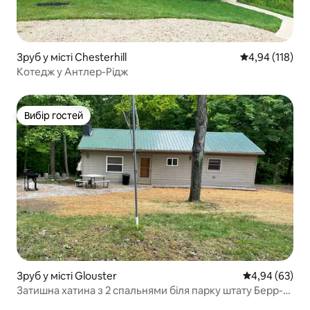
Зруб у місті Chesterhill
Середня оцінка
4,94 (118)
Котедж у Антлер-Рідж
Вибір гостей
Вибір гостей
Зруб у місті Glouster
Середня оцінка
4,94 (63)
Затишна хатина з 2 спальнями біля парку штату Берр-
Оук