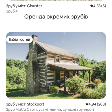
Зруб у місті Glouster
Середня оцін
4,33 (6)
Зруб 4
Оренда окремих зрубів
Вибір гостей
Вибір гостей
Зруб у місті Stockport
Середня оцінка:
4,94 (268)
Зруб MoCo Cabin, усамітнений, сучасні зручності