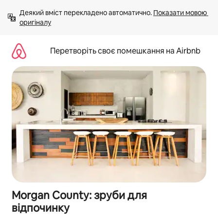
Перейти
Деякий вміст перекладено автоматично. 
Показати мовою 
до
оригіналу
вмісту
Перетворіть своє помешкання на Airbnb
Morgan County: зруби для
відпочинку