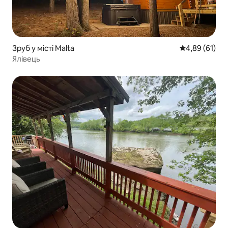
Зруб у місті Malta
Середня оцінк
4,89 (61)
Ялівець