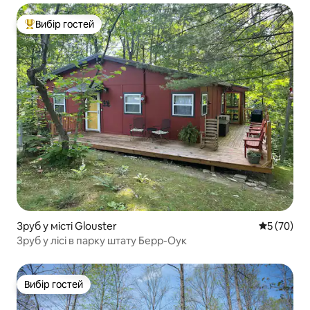
Вибір гостей
Топ вибір гостей
Зруб у місті Glouster
Середня оц
5 (70)
Зруб у лісі в парку штату Берр-Оук
Вибір гостей
Вибір гостей