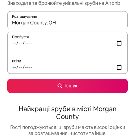
Знаходьте та бронюйте унікальні зруби на Airbnb
Розташування
Отримавши результати пошуку, використовуйте для навігації с
Прибуття
Виїзд
Пошук
Найкращі зруби в місті Morgan
County
Гості погоджуються: ці зруби мають високі оцінки
за розташування, чистоту та інше.