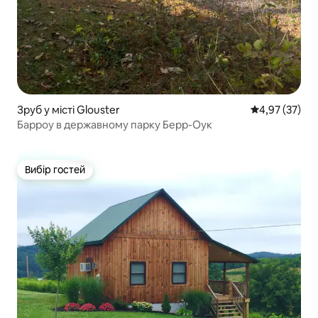
Зруб у місті Glouster
Середня оцінк
4,97 (37)
Барроу в державному парку Берр-Оук
Вибір гостей
Вибір гостей