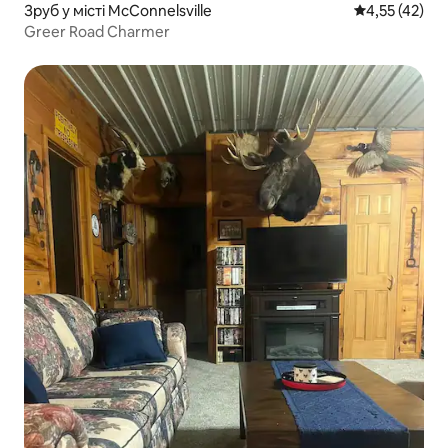
Зруб у місті McConnelsville
Середня оцінк
4,55 (42)
Greer Road Charmer