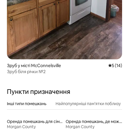
Зруб у місті McConnelsville
Середня оц
5 (14)
Зруб біля річки №2
Пункти призначення
Інші типи помешкань
Найпопулярніші пам’ятки поблизу
Оренда помешкань для сімей
Оренда помешкань, де можна перебувати з домашніми тваринами
Morgan County
Morgan County