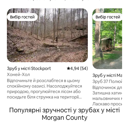
Вибір гостей
Вибір гостей
Вибір гостей
Вибір гостей
Зруб у місті Stockport
Середня оцінка: 4,94 з 5, відгу
4,94 (54)
Хоней-Хол
Зруб у місті Malta
Відпочиньте й розслабтеся в цьому
Зруб 37 Полюйте,
спокійному оазисі. Насолоджуйтеся
відпочивайте!
Відпочинок для ми
природою, прогулюйтеся лісом або
Затишна хатинка
посидьте біля струмка на території
мальовничих мар
площею 10 акрів, покатайтеся на
Ласкаво просимо 
нашому чотириколісному автомобілі
Популярні зручності у зрубах у місті
затишного помеш
(150 доларів), полюйте на оленів
стилі в лісистій 
Morgan County
(2 мисливські лавки, вішалка для
місце, оточене в
оленів, годівниці для оленів). Поруч є
можна відпочити 