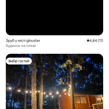
Зруб у місті glouster
Середня оцінк
4,64 (11)
будинок на пляжі
Вибір гостей
Вибір гостей