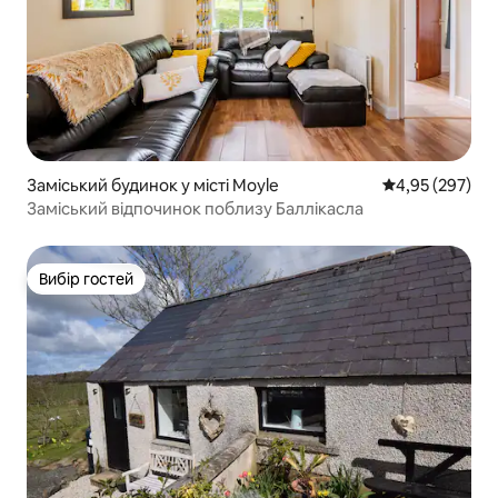
Заміський будинок у місті Moyle
Середня оцінка:
4,95 (297)
Заміський відпочинок поблизу Баллікасла
Вибір гостей
Вибір гостей