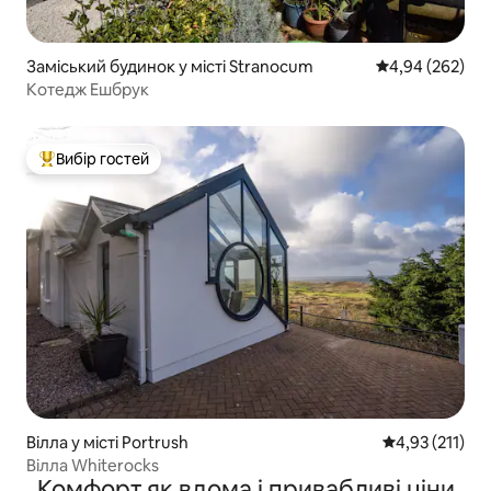
Заміський будинок у місті Stranocum
Середня оцінка:
4,94 (262)
Котедж Ешбрук
Вибір гостей
Топ вибір гостей
Вілла у місті Portrush
Середня оцінка
4,93 (211)
Вілла Whiterocks
Комфорт як вдома і привабливі ціни