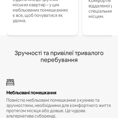
Комфортні по
міських квартир – у цих
віддаленої роб
мебльованих помешканнях
спеціальним 
є все, щоб почуватися як
місцем.
удома.
Зручності та привілеї тривалого
перебування
Мебльовані помешкання
Повністю мебльовані помешкання з кухнею та
зручностями, необхідними для комфортного життя
протягом місяця або довше. Це чудова
альтернатива суборенді.