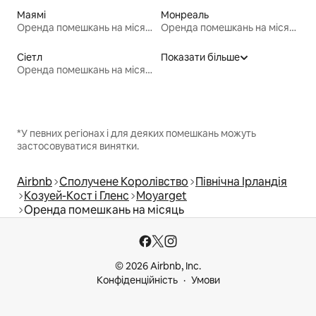
Маямі
Монреаль
Оренда помешкань на місяць
Оренда помешкань на місяць
Сіетл
Показати більше
Оренда помешкань на місяць
*У певних регіонах і для деяких помешкань можуть
застосовуватися винятки.
Airbnb
Сполучене Королівство
Північна Ірландія
Козуей-Кост і Гленс
Moyarget
Оренда помешкань на місяць
© 2026 Airbnb, Inc.
Конфіденційність
Умови