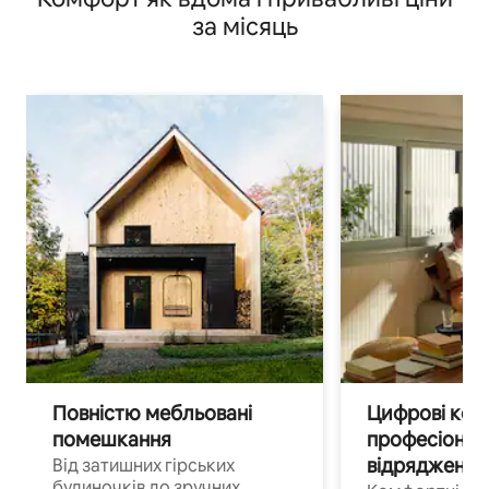
за місяць
Повністю мебльовані
Цифрові кочі
помешкання
професіонал
відрядження
Від затишних гірських
будиночків до зручних