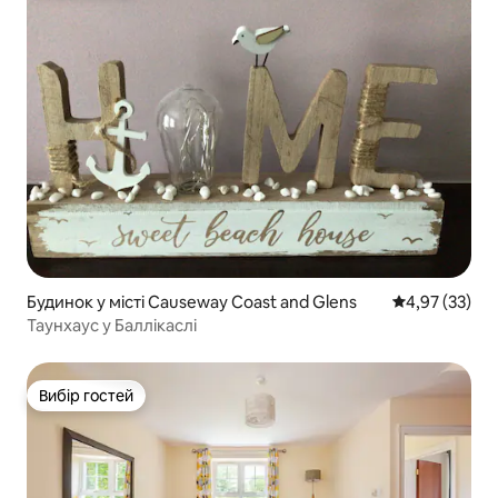
Будинок у місті Causeway Coast and Glens
Середня оцінк
4,97 (33)
Таунхаус у Баллікаслі
Вибір гостей
Вибір гостей