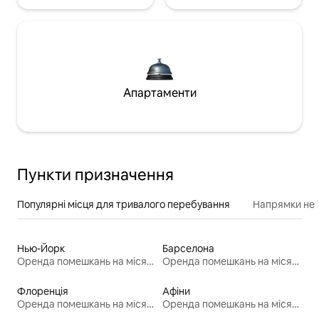
Апартаменти
Пункти призначення
Популярні місця для тривалого перебування
Напрямки неп
Нью-Йорк
Барселона
Оренда помешкань на місяць
Оренда помешкань на місяць
Флоренція
Афіни
Оренда помешкань на місяць
Оренда помешкань на місяць