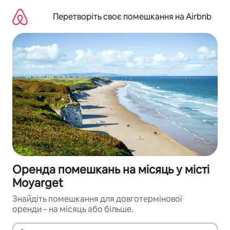
Перейти
до
Перетворіть своє помешкання на Airbnb
вмісту
Оренда помешкань на місяць у місті
Moyarget
Знайдіть помешкання для довготермінової
оренди – на місяць або більше.