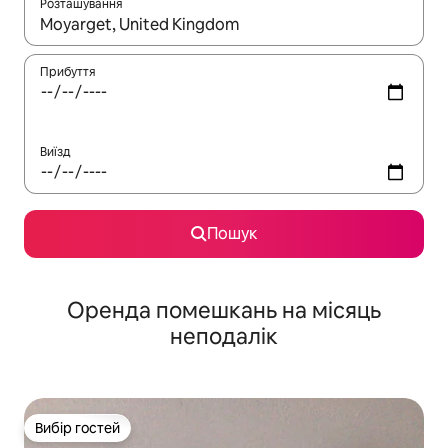
Розташування
Отримавши результати пошуку, використовуйте для навігації с
Прибуття
Виїзд
Пошук
Оренда помешкань на місяць
неподалік
Вибір гостей
Вибір гостей