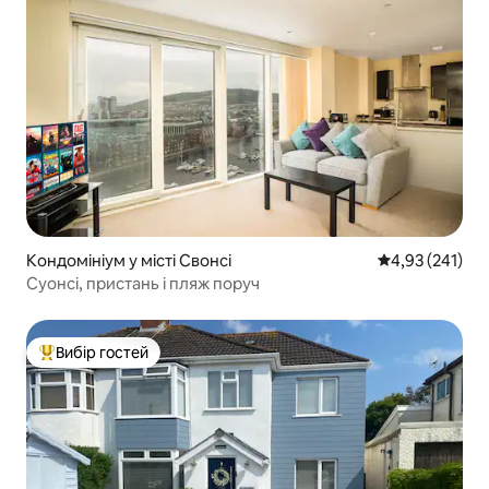
Кондомініум у місті Свонсі
Середня оцінка
4,93 (241)
Суонсі, пристань і пляж поруч
Вибір гостей
Топ вибір гостей