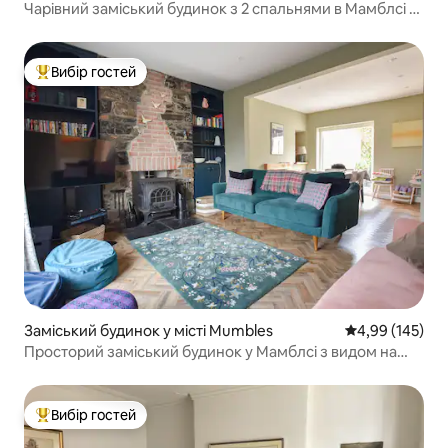
Чарівний заміський будинок з 2 спальнями в Мамблсі з
паркуванням
Вибір гостей
Топ вибір гостей
Заміський будинок у місті Mumbles
Середня оцінка
4,99 (145)
Просторий заміський будинок у Мамблсі з видом на
море та замок
Вибір гостей
Топ вибір гостей