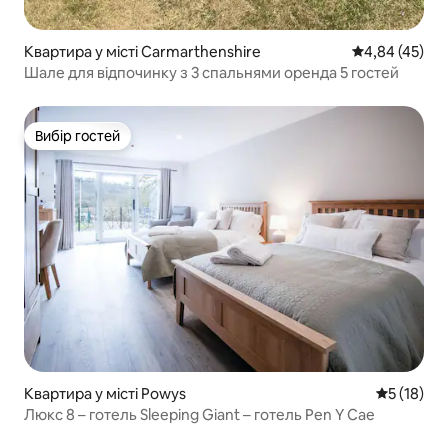
Квартира у місті Carmarthenshire
Середня оцінк
4,84 (45)
Шале для відпочинку з 3 спальнями оренда 5 гостей
Вибір гостей
Вибір гостей
Квартира у місті Powys
Середня оц
5 (18)
Люкс 8 – готель Sleeping Giant – готель Pen Y Cae