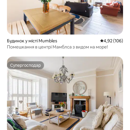
Будинок у місті Mumbles
Середня оцінка
4,92 (106)
Помешкання в центрі Мамблса з видом на море!
Супергосподар
Супергосподар