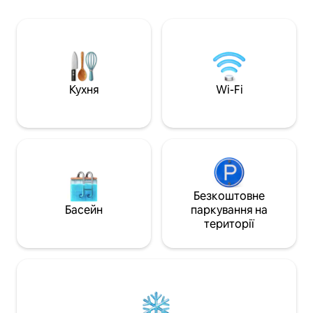
фільмів та дивови
вапнякових скель у першому районі
Вітаємо одну дом
Уельсу, визнаному територією
'яжіться з нами, як
виняткової природної краси.
хвилини ходьби д
Відпочиньте від метушні міського
5 хвилин до зато
життя, зупиніться, відчуйте зв'язок із
Fortes та рестора
дикою природою та розслабтеся під
Затока Лангленд н
Кухня
Wi-Fi
звуки моря, коли перед вами
Ресторани, бари 
розкривається узбережжя Гауера.
знаходяться приб
ходьби.
Безкоштовне
Басейн
паркування на
території