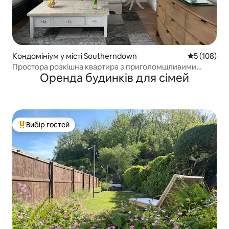
Кондомініум у місті Southerndown
Середня оці
5 (108)
Простора розкішна квартира з приголомшливими
Оренда будинків для сімей
краєвидами
Вибір гостей
Топ вибір гостей