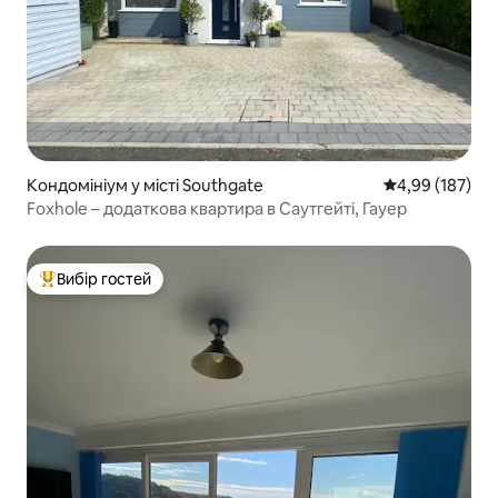
Кондомініум у місті Southgate
Середня оцінка
4,99 (187)
Foxhole – додаткова квартира в Саутгейті, Гауер
Вибір гостей
Топ вибір гостей