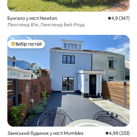
Бунгало у місті Newton
Середня оцінк
4,9 (347)
Ленгленд-В’ю, Ленгленд-Бей-Роуд
Вибір гостей
Топ вибір гостей
Заміський будинок у місті Mumbles
Середня оцінка:
4,99 (233)