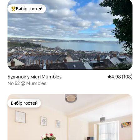
Вибір гостей
Топ вибір гостей
Будинок у місті Mumbles
Середня оцінка:
4,98 (108)
No 52 @ Mumbles
Вибір гостей
Вибір гостей