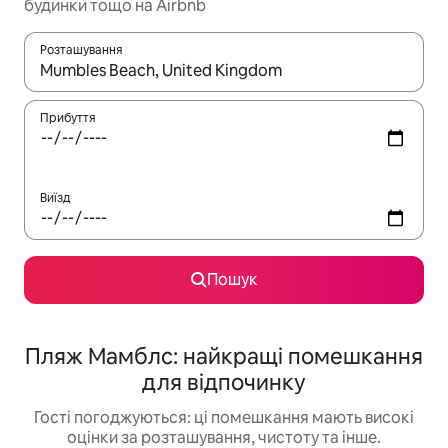
будинки тощо на Airbnb
Розташування
Отримавши результати пошуку, використовуйте для навігації с
Прибуття
Виїзд
Пошук
Пляж Мамблс: найкращі помешкання
для відпочинку
Гості погоджуються: ці помешкання мають високі
оцінки за розташування, чистоту та інше.