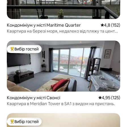
Кондомініум у місті Maritime Quarter
Середня оцінк
4,8 (152)
Квартира на березі моря, недалеко від пляжу та центру
міста
Вибір гостей
Топ вибір гостей
Кондомініум у місті Свонсі
Середня оцінка
4,95 (125)
Квартира в Meridian Tower в SA1 з видом на пристань.
Вибір гостей
Топ вибір гостей