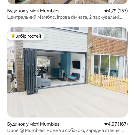
Будинок у місті Mumbles
Середня оцінка
4,79 (257)
Центральний Мамблс, ігрова кімната, 2 паркувальні
місця, пляж
Вибір гостей
Топ вибір гостей
Будинок у місті Mumbles
Середня оцінка
4,97 (167)
Dune @ Mumbles, можна з собакою, зарядна станція