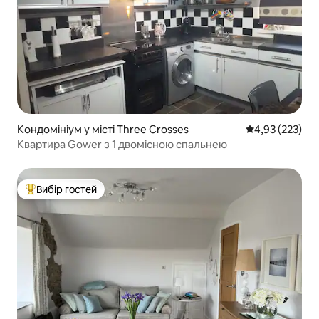
Кондомініум у місті Three Crosses
Середня оцінка
4,93 (223)
Квартира Gower з 1 двомісною спальнею
Вибір гостей
Топ вибір гостей