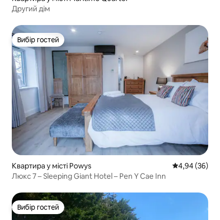
Другий дім
Вибір гостей
Вибір гостей
Квартира у місті Powys
Середня оцінка
4,94 (36)
Люкс 7 – Sleeping Giant Hotel – Pen Y Cae Inn
Вибір гостей
Вибір гостей