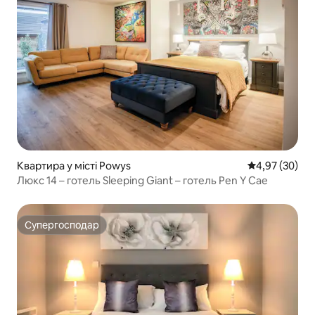
Квартира у місті Powys
Середня оцінк
4,97 (30)
Люкс 14 – готель Sleeping Giant – готель Pen Y Cae
Супергосподар
Супергосподар