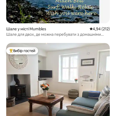
Шале у місті Mumbles
Середня оцінка
4,94 (212)
Шале для двох, де можна перебувати з домашніми
тваринами, в Мамблсі,
Вибір гостей
Топ вибір гостей