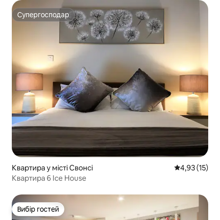
Супергосподар
Супергосподар
Квартира у місті Свонсі
Середня оцінк
4,93 (15)
Квартира 6 Ice House
Вибір гостей
Вибір гостей