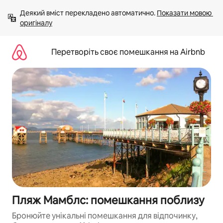
Перейти
Деякий вміст перекладено автоматично. 
Показати мовою 
до
оригіналу
вмісту
Перетворіть своє помешкання на Airbnb
Пляж Мамблс: помешкання поблизу
Бронюйте унікальні помешкання для відпочинку,