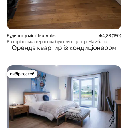
Будинок у місті Mumbles
Середня оцінка
4,83 (150)
Вікторіанська терасова будівля в центрі Мамблса
Оренда квартир із кондиціонером
Вибір гостей
Вибір гостей