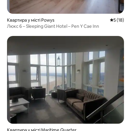
Квартира у місті Powys
Середня оц
5 (18)
Люкс 6 – Sleeping Giant Hotel – Pen Y Cae Inn
Квартира у місті Maritime Quarter