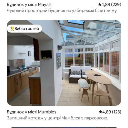
Будинок у місті Mayals
Середня оцінка:
4,89 (229)
Чудовий просторий будинок на узбережжі біля пляжу
Вибір гостей
Топ вибір гостей
Будинок у місті Mumbles
Середня оцінка
4,89 (123)
Затишний котедж у центрі Мамблса з парковкою.