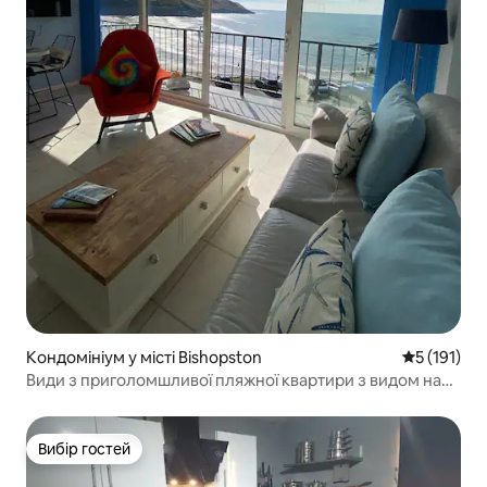
Кондомініум у місті Bishopston
Середня оці
5 (191)
Види з приголомшливої пляжної квартири з видом на
Касвелл
Вибір гостей
Вибір гостей