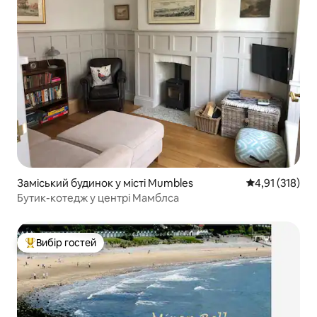
Заміський будинок у місті Mumbles
Середня оцінка
4,91 (318)
Бутик-котедж у центрі Мамблса
Вибір гостей
Топ вибір гостей