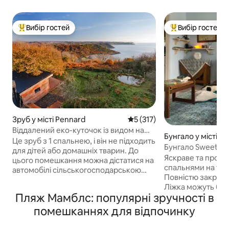
Вибір гостей
Вибір гостей
Топ вибір гостей
Топ вибір гостей
Зруб у місті Pennard
Середня оцінка: 5 з 5, відгук
5 (317)
Віддалений еко-куточок із видом на
Бунгало у місті M
приголомшливу затоку Пулду
Це зруб з 1 спальнею, і він не підходить
Бунгало Sweetwat
для дітей або домашніх тварин. До
спальнями, де м
Яскраве та прост
цього помешкання можна дістатися на
домашніми твар
спальнями на тихі
автомобілі сільськогосподарською
Повністю закритий
дорогою довжиною 3/4 милі, на якій
Ліжка можуть бу
ДУЖЕ БАГАТО ЯМ. Перше, що
Пляж Мамблс: популярні зручності в
або двоспальними
помічають гості, — це «вид із вікна». З
односпальними. Н
Bunkhouse відкривається унікальний
помешканнях для відпочинку
потрібно. У лаунд
краєвид на затишну бухту Пулду. The
DVD, бібліотека 
Bunkhouse розташований на вершині