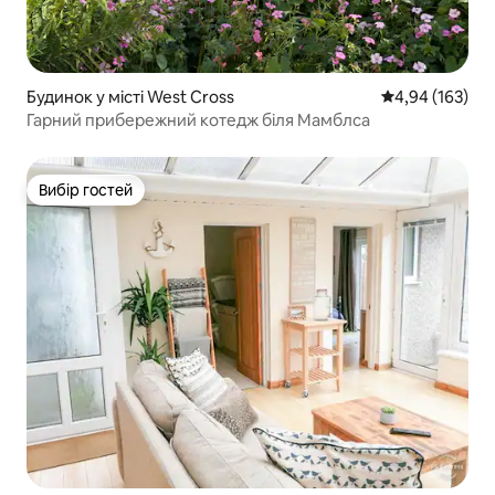
Будинок у місті West Cross
Середня оцінка
4,94 (163)
Гарний прибережний котедж біля Мамблса
Вибір гостей
Вибір гостей