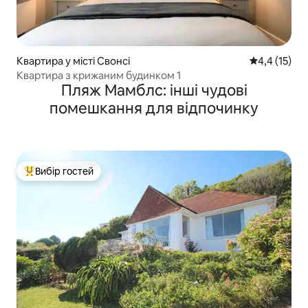
Квартира у місті Свонсі
Середня оцін
4,4 (15)
Квартира з крижаним будинком 1
Пляж Мамблс: інші чудові
помешкання для відпочинку
Вибір гостей
Топ вибір гостей