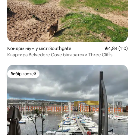
Кондомініум у місті Southgate
Середня оцінка
4,84 (110)
Квартира Belvedere Cove біля затоки Three Cliffs
Вибір гостей
Вибір гостей