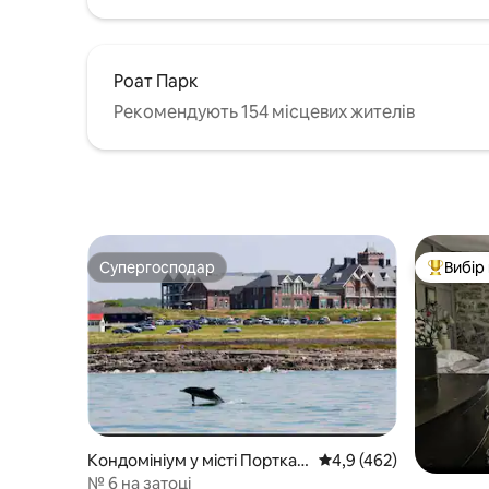
Роат Парк
Рекомендують 154 місцевих жителів
Супергосподар
Вибір
Супергосподар
Топ вибі
Кондомініум у місті Порткaw
Середня оцінка: 4,9 з 
4,9 (462)
l
№ 6 на затоці