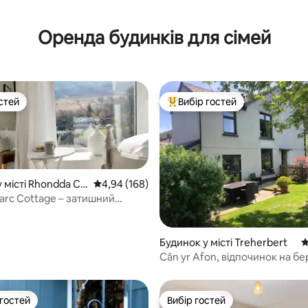
5, відгуки: 202
Оренда будинків для сімей
стей
Вибір гостей
стей
Топ вибір гостей
 місті Rhondda Cy
Середня оцінка: 4,94 з 5, відгуки: 168
4,94 (168)
arc Cottage – затишний
к із краєвидом на гори
5, відгуки: 222
Будинок у місті Treherbert
С
Cân yr Afon, відпочинок на бе
 гостей
Вибір гостей
р гостей
Вибір гостей