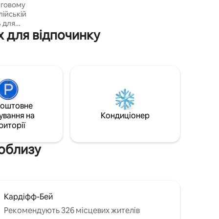
нговому
скористайтеся нашим безпечним
лійській
місцем для зберігання велосипедів.
ь для
Цей історичний затишний куточок із
х для відпочинку
великою огородженою парковкою та
достатньо простору для відпочинку –
я конюшні
ідеальна база для вашої наступної
і
заміської пригоди.
сті.
вець,
а
гайте за
коштовне
 Свіжі
ування на
Кондиціонер
ваних
риторії
ти
тишному
поблизу
Кардіфф-Бей
Рекомендують 326 місцевих жителів