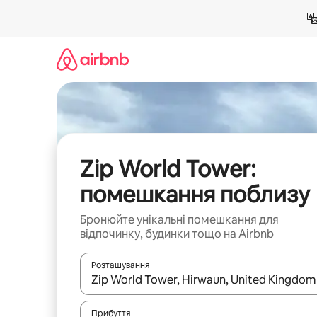
Перейти
до
вмісту
Zip World Tower:
помешкання поблизу
Бронюйте унікальні помешкання для
відпочинку, будинки тощо на Airbnb
Розташування
Отримавши результати пошуку, використовуйте дл
Прибуття