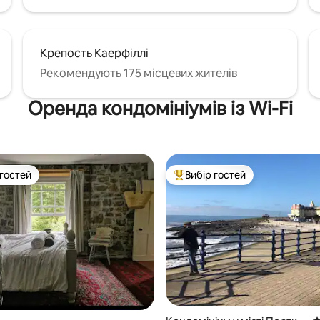
Крепость Каерфіллі
Рекомендують 175 місцевих жителів
Оренда кондомініумів із Wi-Fi
 гостей
Вибір гостей
р гостей
Топ вибір гостей
5, відгуки: 462