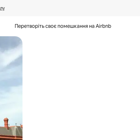
лу
Перетворіть своє помешкання на Airbnb
и дотику та гортання.