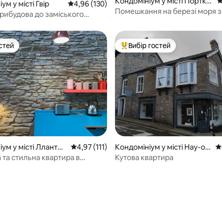
Кондомініум у місті Порткa
С
ум у місті Гвір
Середня оцінка: 4,96 з 5, відгуки: 130
4,96 (130)
wl
Помешкання на березі моря з
прибудова до заміського
Порткол
стей
Вибір гостей
стей
Топ вибір гостей
ум у місті Ллантрі
Середня оцінка: 4,97 з 5, відгуки: 111
4,97 (111)
Кондомініум у місті Hay-on
С
-Wye
 та стильна квартира в
Кутова квартира
Ллантрісанті