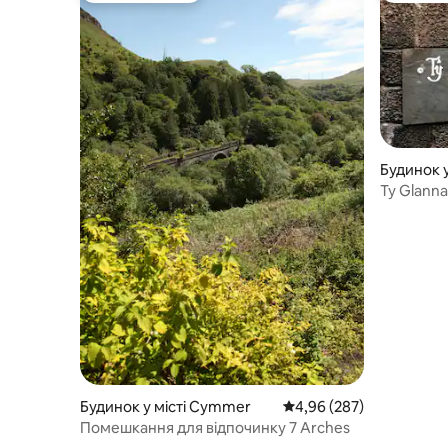
Будинок у 
Ty Glann
недалеко 
Будинок у місті Cymmer
Середня оцінка: 4,96 з 
4,96 (287)
Помешкання для відпочинку 7 Arches