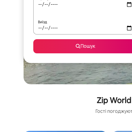
Виїзд
Пошук
Zip Worl
Гості погоджуют