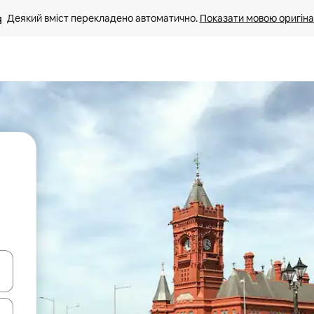
Деякий вміст перекладено автоматично. 
Показати мовою оригіна
я навігації сторінкою клавіші зі стрілками вгору та вниз або жест