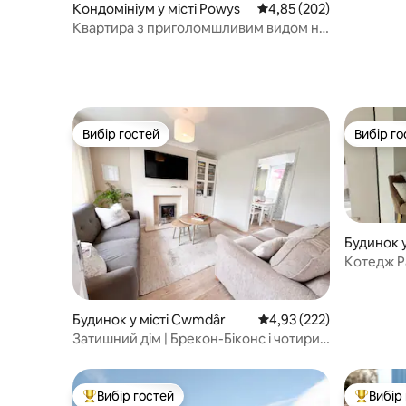
Кондомініум у місті Powys
Середня оцінка: 4,85 з 
4,85 (202)
Квартира з приголомшливим видом на
гори – безкоштовне паркування
Вибір гостей
Вибір го
Вибір гостей
Вибір го
Будинок у
non Taff
Котедж P
відпочино
Будинок у місті Cwmdâr
Середня оцінка: 4,93 з 
4,93 (222)
Затишний дім | Брекон-Біконс і чотири
водоспади
Вибір гостей
Вибір
Топ вибір гостей
Топ вибі