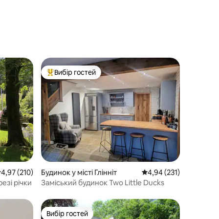
Вибір гостей
Топ вибір гостей
ередня оцінка: 4,97 з 5, відгуки: 210
4,97 (210)
Будинок у місті Глінніт
Середня оцінка: 4,94 з 
4,94 (231)
резі річки
Заміський будинок Two Little Ducks
Вибір гостей
Вибір гостей