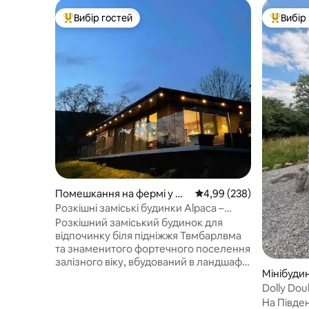
Вибір гостей
Вибір
Топ вибір гостей
Топ вибі
Помешкання на фермі у мі
Середня оцінка: 4,99 з 
4,99 (238)
сті Ріска
Розкішні заміські будинки Alpaca –
Gardenfield Cabin
Розкішний заміський будинок для
відпочинку біля підніжжя Твмбарлвма
та знаменитого фортечного поселення
залізного віку, вбудований в ландшафт
Мінібудин
для приватного та спокійного
відпочинку. Хата звернена на південь
Dolly Dou
до гори Махен, а наші доброзичливі
Брекон-Б
На Півде