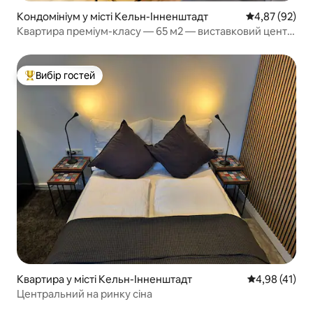
Кондомініум у місті Кельн-Інненштадт
Середня оцінк
4,87 (92)
Квартира преміум-класу — 65 м2 — виставковий центр,
собор і Рейн в декількох хвилинах ходьби
Вибір гостей
Топ вибір гостей
Квартира у місті Кельн-Інненштадт
Середня оцінк
4,98 (41)
Центральний на ринку сіна