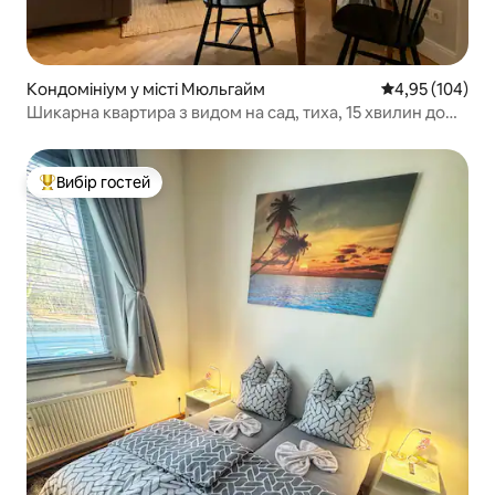
Кондомініум у місті Мюльгайм
Середня оцінка
4,95 (104)
Шикарна квартира з видом на сад, тиха, 15 хвилин до
Доміну
Вибір гостей
Топ вибір гостей