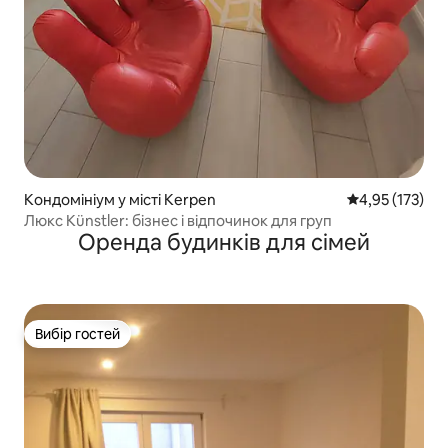
Кондомініум у місті Kerpen
Середня оцінка
4,95 (173)
Люкс Künstler: бізнес і відпочинок для груп
Оренда будинків для сімей
Вибір гостей
Вибір гостей