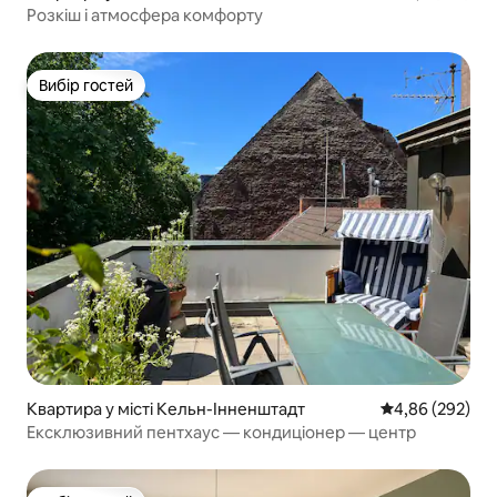
Розкіш і атмосфера комфорту
Вибір гостей
Вибір гостей
Квартира у місті Кельн-Інненштадт
Середня оцінка:
4,86 (292)
Ексклюзивний пентхаус — кондиціонер — центр