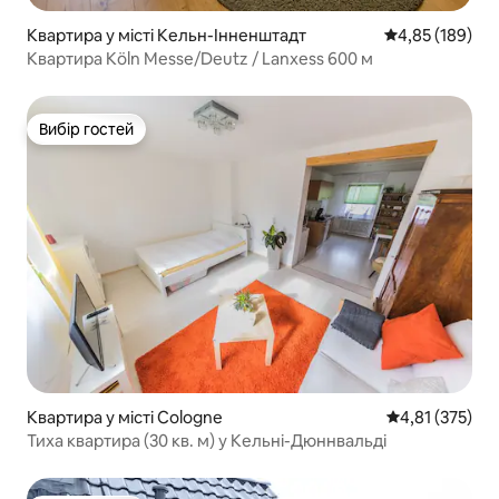
Квартира у місті Кельн-Інненштадт
Середня оцінка
4,85 (189)
Квартира Köln Messe/Deutz / Lanxess 600 м
Вибір гостей
Вибір гостей
Квартира у місті Cologne
Середня оцінка
4,81 (375)
Тиха квартира (30 кв. м) у Кельні-Дюннвальді