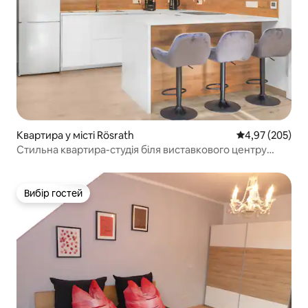
Квартира у місті Rösrath
Середня оцінка:
4,97 (205)
Стильна квартира-студія біля виставкового центру
Кельна та парку розваг Phantasialand
Вибір гостей
Вибір гостей