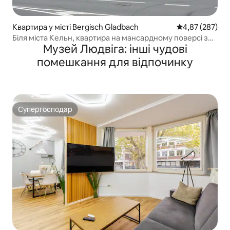
Квартира у місті Bergisch Gladbach
Середня оцінка:
4,87 (287)
Біля міста Кельн, квартира на мансардному поверсі з
Музей Людвіга: інші чудові
кондиціонером, Кенігсфорст
помешкання для відпочинку
Супергосподар
Супергосподар