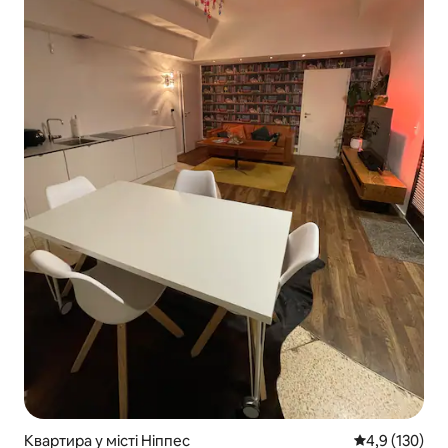
Квартира у місті Ніппес
Середня оцінк
4,9 (130)