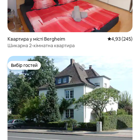
Квартира у місті Bergheim
Середня оцінка:
4,93 (245)
Шикарна 2-кімнатна квартира
Вибір гостей
Вибір гостей