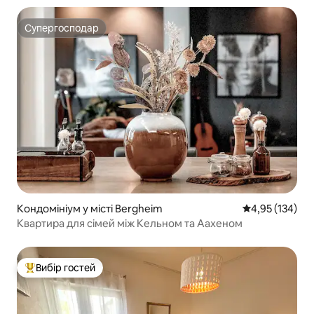
Супергосподар
Супергосподар
Кондомініум у місті Bergheim
Середня оцінка
4,95 (134)
Квартира для сімей між Кельном та Аахеном
Вибір гостей
Топ вибір гостей