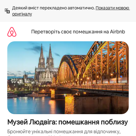
Перейти
Деякий вміст перекладено автоматично. 
Показати мовою 
до
оригіналу
вмісту
Перетворіть своє помешкання на Airbnb
Музей Людвіга: помешкання поблизу
Бронюйте унікальні помешкання для відпочинку,