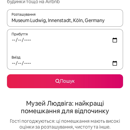
будинки тощо на Airbnb
Розташування
Отримавши результати пошуку, використовуйте для навігації с
Прибуття
Виїзд
Пошук
Музей Людвіга: найкращі
помешкання для відпочинку
Гості погоджуються: ці помешкання мають високі
оцінки за розташування, чистоту та інше.