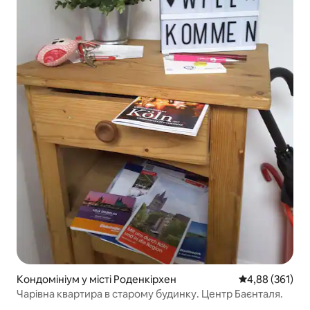
Кондомініум у місті Роденкірхен
Середня оцінка
4,88 (361)
Чарівна квартира в старому будинку. Центр Баєнталя.