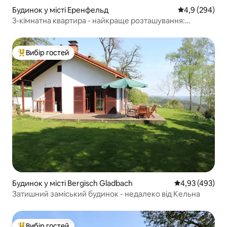
Будинок у місті Еренфельд
Середня оцінка
4,9 (294)
3-кімнатна квартира - найкраще розташування:
виставковий центр/центр міста/стадіон
Вибір гостей
Топ вибір гостей
Будинок у місті Bergisch Gladbach
Середня оцінка:
4,93 (493)
Затишний заміський будинок - недалеко від Кельна
Вибір гостей