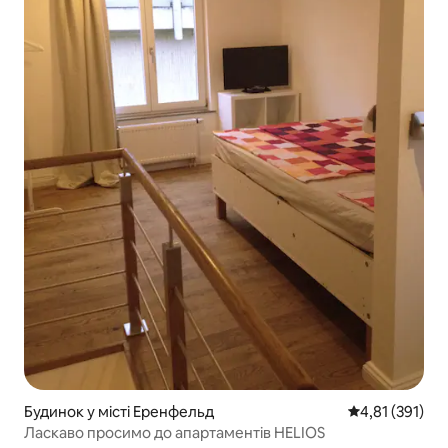
Будинок у місті Еренфельд
Середня оцінка
4,81 (391)
Ласкаво просимо до апартаментів HELIOS