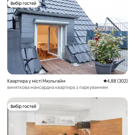
Вибір гостей
Вибір гостей
Квартира у місті Мюльгайм
Середня оцінка:
4,88 (302)
виняткова мансардна квартира з паркуванням
Вибір гостей
Вибір гостей