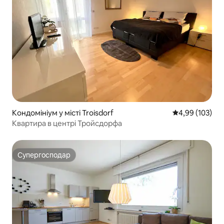
Кондомініум у місті Troisdorf
Середня оцінка
4,99 (103)
Квартира в центрі Тройсдорфа
Супергосподар
Супергосподар