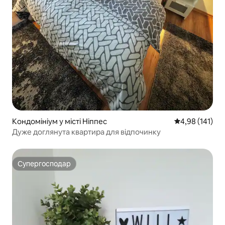
Кондомініум у місті Ніппес
Середня оцінка
4,98 (141)
Дуже доглянута квартира для відпочинку
Супергосподар
Супергосподар