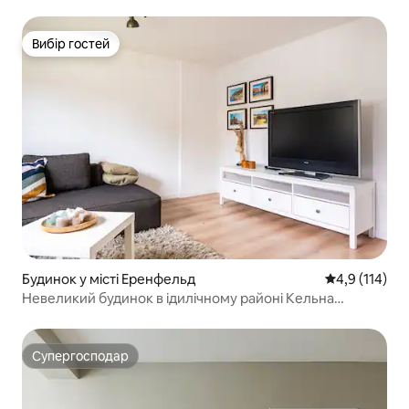
Вибір гостей
Вибір гостей
Будинок у місті Еренфельд
Середня оцінк
4,9 (114)
Невеликий будинок в ідилічному районі Кельна
Фогельзанг
Супергосподар
Супергосподар