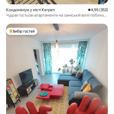
Кондомініум у місті Kerpen
Середня оцінка
4,95 (353)
Чудові гостьові апартаменти на заміській віллі поблизу
Кельна
Вибір гостей
Топ вибір гостей