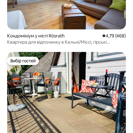
Кондомініум у місті Rösrath
Середня оцінка:
4,79 (468)
Квартира для відпочинку в Кельні/Міссі, гірські
прогулянки
Вибір гостей
Вибір гостей