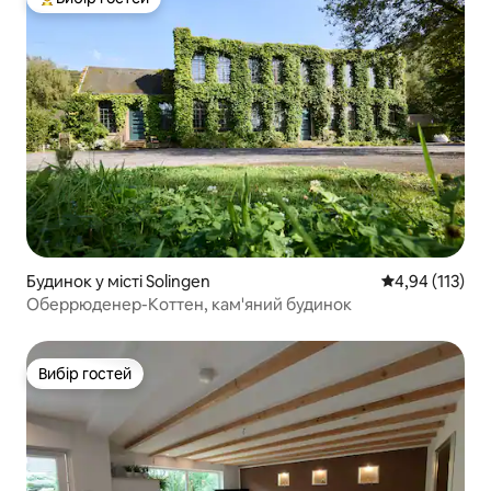
Топ вибір гостей
Будинок у місті Solingen
Середня оцінка
4,94 (113)
Оберрюденер-Коттен, кам'яний будинок
Вибір гостей
Вибір гостей