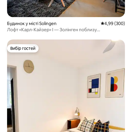
Будинок у місті Solingen
Середня оцінка:
4,99 (300)
Лофт «Карл-Кайзер» I — Золінген поблизу
Дюссельдорфа, Кельн
Вибір гостей
Вибір гостей