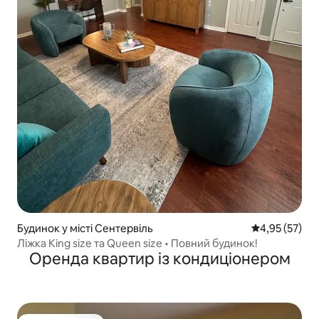
Будинок у місті Сентервіль
Середня оцінк
4,95 (57)
Ліжка King size та Queen size • Повний будинок!
Оренда квартир із кондиціонером