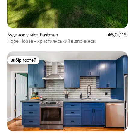
Будинок у місті Eastman
Середня оцінк
5,0 (116)
Hope House – християнський відпочинок
Вибір гостей
Вибір гостей