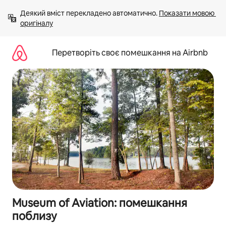
Перейти
Деякий вміст перекладено автоматично. 
Показати мовою 
до
оригіналу
вмісту
Перетворіть своє помешкання на Airbnb
Museum of Aviation: помешкання
поблизу