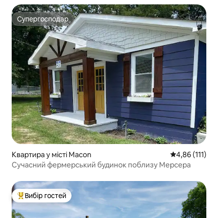
Супергосподар
Супергосподар
Квартира у місті Macon
Середня оцінка
4,86 (111)
Сучасний фермерський будинок поблизу Мерсера
Вибір гостей
Топ вибір гостей