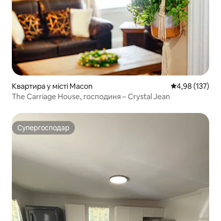
Квартира у місті Macon
Середня оцінка
4,98 (137)
The Carriage House, господиня – Crystal Jean
Супергосподар
Супергосподар