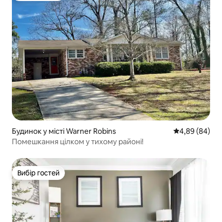
Будинок у місті Warner Robins
Середня оцінка
4,89 (84)
Помешкання цілком у тихому районі!
Вибір гостей
Вибір гостей