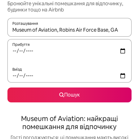
Бронюйте унікальні помешкання для відпочинку,
будинки тощо на Airbnb
Розташування
Отримавши результати пошуку, використовуйте для навігації с
Прибуття
Виїзд
Пошук
Museum of Aviation: найкращі
помешкання для відпочинку
Гості погоджуються: ці помешкання мають високі