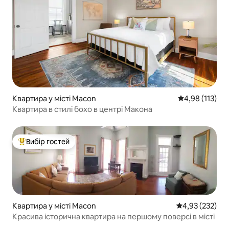
Квартира у місті Macon
Середня оцінка
4,98 (113)
Квартира в стилі бохо в центрі Макона
Вибір гостей
Топ вибір гостей
Квартира у місті Macon
Середня оцінка
4,93 (232)
Красива історична квартира на першому поверсі в місті