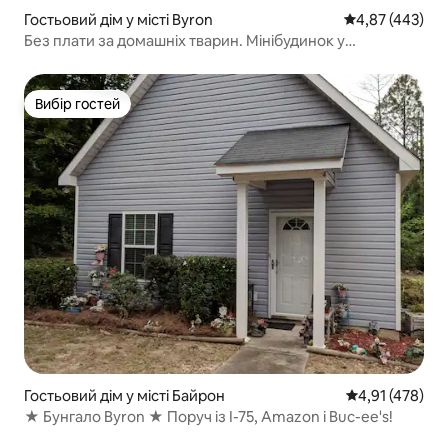
Гостьовий дім у місті Byron
Середня оцінка:
4,87 (443)
Без плати за домашніх тварин. Мінібудинок у
сільському стилі.
Вибір гостей
Вибір гостей
Гостьовий дім у місті Байрон
Середня оцінка
4,91 (478)
★ Бунгало Byron ★ Поруч із I-75, Amazon і Buc-ee's!