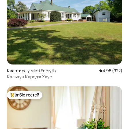
Квартира у місті Forsyth
Середня оцінка:
4,98 (322)
Кальхун Каредж Хаус
Вибір гостей
Топ вибір гостей