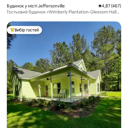
Будинок у місті Jeffersonville
Середня оцінка:
4,87 (467)
Гостьовий будинок «Wimberly Plantation-Gleesom Hall»
на 3 спальні
Вибір гостей
Топ вибір гостей