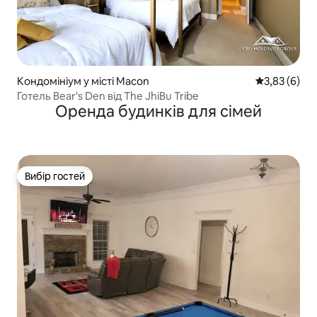
Кондомініум у місті Macon
Середня оцін
3,83 (6)
Готель Bear's Den від The JhiBu Tribe
Оренда будинків для сімей
Вибір гостей
Вибір гостей