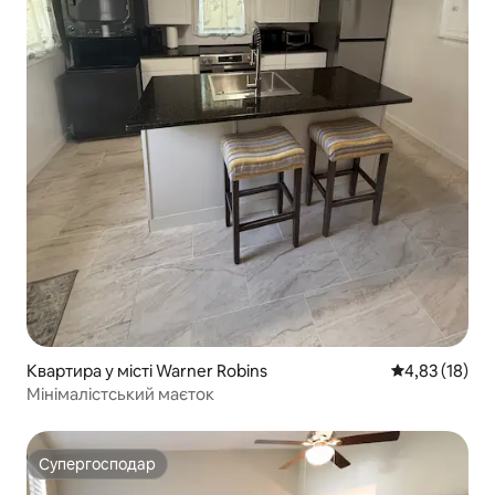
Квартира у місті Warner Robins
Середня оцінк
4,83 (18)
Мінімалістський маєток
Супергосподар
Супергосподар