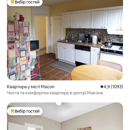
Вибір гостей
Топ вибір гостей
Квартира у місті Macon
Середня оцінка
4,9 (1093)
Чиста та комфортна квартира в центрі Макона
Вибір гостей
Топ вибір гостей