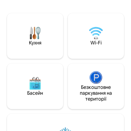
повнорозмірним 
'юстона. Фермерський будинок
окремим опаленн
Ridgedale розташований в тихому
гарним телевізо
районі для сімейного відпочинку, тому
блокуванням жал
ви можете бути впевнені в затишній,
столом. Камери відеоспостереження,
розслаблюючій атмосфері. Це
сучасні замки на 
помешкання, безумовно, стане вашим
всередині та зовні
ідеальним помешканням далеко від
додаткових зруч
дому під час вашого перебування в
Кухня
Wi-Fi
дружньому південному місті Уорнер
Робінс. Забронюйте зараз, щоб
забезпечити ідеальне поєднання
зручності та комфорту.
Безкоштовне
Басейн
паркування на
території