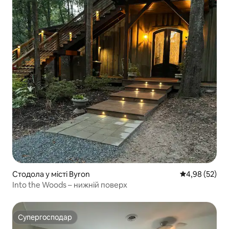
Стодола у місті Byron
Середня оцінк
4,98 (52)
Into the Woods – нижній поверх
Супергосподар
Супергосподар