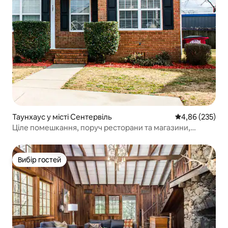
Таунхаус у місті Сентервіль
Середня оцінка:
4,86 (235)
Ціле помешкання, поруч ресторани та магазини,
2/2 ліжка King size
Вибір гостей
Вибір гостей