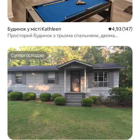
Будинок у місті Kathleen
Середня оцінка
4,93 (147)
Просторий будинок з трьома спальнями, двома
ванними кімнатами, огорожею та гаражем у Кетлін
Супергосподар
Супергосподар