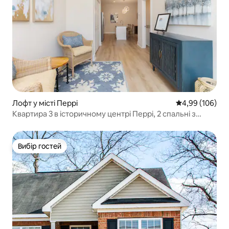
Лофт у місті Перрі
Середня оцінка:
4,99 (106)
Квартира 3 в історичному центрі Перрі, 2 спальні з
балконом!
Вибір гостей
Вибір гостей