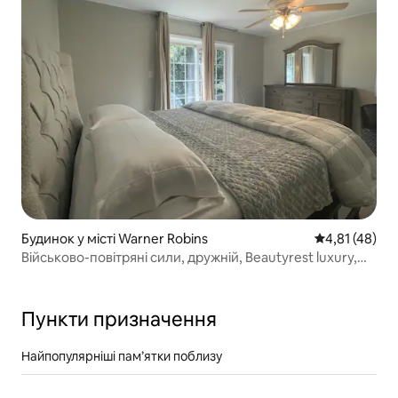
Будинок у місті Warner Robins
Середня оцінк
4,81 (48)
Військово-повітряні сили, дружній, Beautyrest luxury,
WR GA.
Пункти призначення
Найпопулярніші пам’ятки поблизу