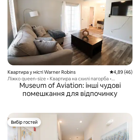
Квартира у місті Warner Robins
Середня оцінка
4,89 (46)
Ліжко queen-size • Квартира на схилі пагорба •
Museum of Aviation: інші чудові
Квартира А
помешкання для відпочинку
Вибір гостей
Вибір гостей