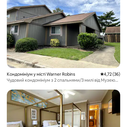
Кондомініум у місті Warner Robins
Середня оцінк
4,72 (36)
Чудовий кондомініум з 2 спальнями/3 милі від Музею
авіації