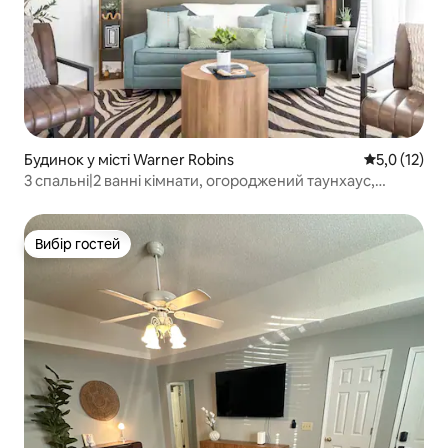
Будинок у місті Warner Robins
Середня оцін
5,0 (12)
3 спальні|2 ванні кімнати, огороджений таунхаус,
ігровий майданчик для домашніх тварин, поблизу ARB
Вибір гостей
Вибір гостей