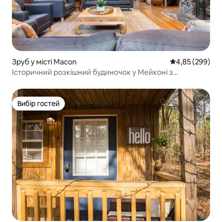
Зруб у місті Macon
Середня оцінка:
4,85 (299)
Історичний розкішний будиночок у Мейконі з
оновленим декором
Вибір гостей
Вибір гостей