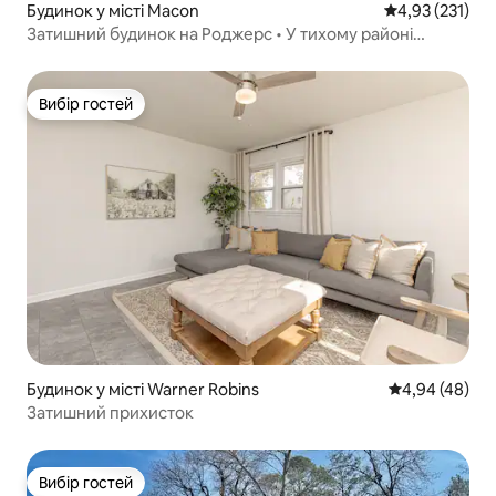
Будинок у місті Macon
Середня оцінка
4,93 (231)
Затишний будинок на Роджерс • У тихому районі
Інглсайд
Вибір гостей
Вибір гостей
Будинок у місті Warner Robins
Середня оцінка
4,94 (48)
Затишний прихисток
Вибір гостей
Вибір гостей