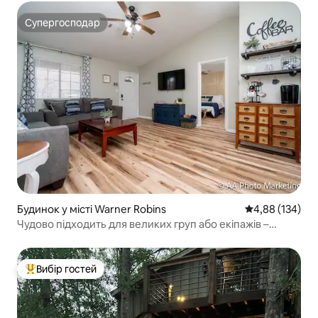
Супергосподар
Супергосподар
Будинок у місті Warner Robins
Середня оцінка
4,88 (134)
Чудово підходить для великих груп або екіпажів –
7 ліжок/4 спальні
Вибір гостей
Топ вибір гостей