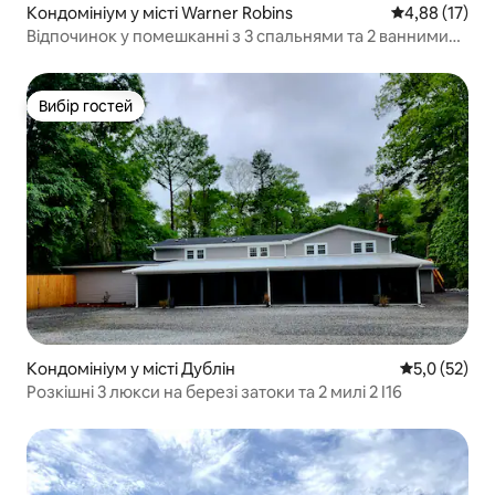
Кондомініум у місті Warner Robins
Середня оцінк
4,88 (17)
Відпочинок у помешканні з 3 спальнями та 2 ванними
кімнатами
Вибір гостей
Вибір гостей
Кондомініум у місті Дублін
Середня оцін
5,0 (52)
Розкішні 3 люкси на березі затоки та 2 милі 2 I16