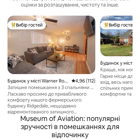
оцінки за розташування, чистоту та інше.
Вибір гостей
Вибір гостей
Топ вибір гостей
Топ вибір гостей
Будинок у місті W
ns
Краще, ніж номер 
Гарне місце для відпо
Будинок у місті Warner Robi
Середня оцінка: 4,96 з 5, відгук
4,96 (112)
вхід, весь нагорі 
ns
Затишне помешкання з 3 спальнями та
спільних приміщень. Дуже при
2 ванними кімнатами|Огороджене|
комфортне та до
Ласкаво просимо до привабливого
Поруч RAFB та лікарня
Ваша власна тераса. Велика спа
комфорту нашого фермерського
великою ванною 
будинку Ridgedale, нещодавно
готельний номер 
відремонтованого затишного
Museum of Aviation: популярні
з оновленими зр
цегляного ранчо з 3 ліжками та 2
повнорозмірною
ванними кімнатами зі зручним
зручності в помешканнях для
піччю, простори
доступом до військово-повітряної бази
відпочинку
кавоваркою/чайн
Робінса та медичного центру Х